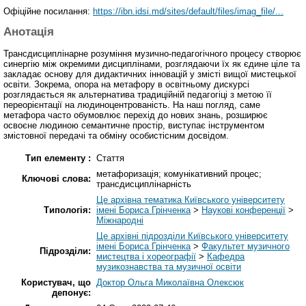
Офіційне посилання:
https://ibn.idsi.md/sites/default/files/imag_file/...
Анотація
Трансдисциплінарне розуміння музично-педагогічного процесу створює
синергію між окремими дисциплінами, розглядаючи їх як єдине ціле та
закладає основу для дидактичних інновацій у змісті вищої мистецької
освіти. Зокрема, опора на метафору в освітньому дискурсі
розглядається як альтернатива традиційній педагогіці з метою її
переорієнтації на людиноцентрованість. На наш погляд, саме
метафора часто обумовлює перехід до нових знань, розширює
освоєне людиною семантичне простір, виступає інструментом
змістовної передачі та обміну особистісним досвідом.
Тип елементу :
Стаття
метафоризація; комунікативний процес;
Ключові слова:
трансдисциплінарність
Це архівна тематика Київського університету
Типологія:
імені Бориса Грінченка
>
Наукові конференції
>
Міжнародні
Це архівні підрозділи Київського університету
імені Бориса Грінченка
>
Факультет музичного
Підрозділи:
мистецтва і хореографії
>
Кафедра
музикознавства та музичної освіти
Користувач, що
Доктор Ольга Миколаївна Олексюк
депонує: