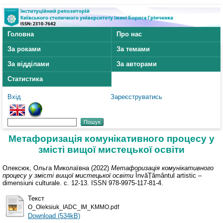
Головна
Про нас
За роками
За темами
За відділами
За авторами
Статистика
Вхід
Зареєструватись
Метафоризація комунікативного процесу у
змісті вищої мистецької освіти
Олексюк, Ольга Миколаївна
(2022)
Метафоризація комунікативного
процесу у змісті вищої мистецької освіти
ÎnvăȚământul artistic –
dimensiuni culturale. с. 12-13. ISSN 978-9975-117-81-4.
Текст
O_Oleksiuk_IADC_IM_KMMO.pdf
Download (534kB)