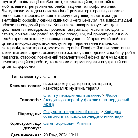
функцій соціалізації особистості, як адаптаційна, корекційна,
мобілізаційна, регулятивна, реабілітаційна та профілактична.
Виступаючи методом психологічної роботи, арттерапія дозволяє
одночасно створювати певну творчу ситуацію, звертатися до
внутрішніх образів людини оминаючи «его цензуру» та виводити дані
образи на свідомий рівень. Вона також використовується для
дослідження несвідомих процесів, актуалізації латентних ідей та
станів, соціальних ролей та форм поведінки, які приховуються або
слабо проявляються у повсякденному житті. У практичній роботі з
дітьми використовуються наступні арттерапевтичні напрямки:
ізотерапія, казкотерапія, музична терапія. Професійне використання
таких методів сприяє розширенню застосування дієвих засобів у роботі
педагога, створює позитивний терапевтичний ефект для учасників
психокорекційної роботи, та дозволяє гармонізувати внутрішній світ
дітей та дорослих.
Тип елементу :
Стаття
психокорекція; артерапія; ізотерапія;
Ключові слова:
казкотерапія; музична терапія
Статті у періодичних виданнях
>
Фахові
Типологія:
(входять до переліку фахових, затверджений
МОН)
Факультет педагогічної освіти
>
Кафедра
Підрозділи:
освітології та психолого-педагогічних наук
Користувач, що
Євген Борисович Антипін
депонує:
Дата внесення:
20 Груд 2024 10:11