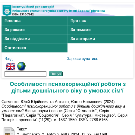
Головна
Про нас
За роками
За темами
За відділами
За авторами
Статистика
Вхід
Зареєструватись
Особливості психокорекційної роботи з
дітьми дошкільного віку в умовах сім’ї
Савченко, Юрій Юрійович
та
Антипін, Євген Борисович
(2024)
Особливості психокорекційної роботи з дітьми дошкільного віку в
умовах сім’ї
Вісник науки і освіти (Серія "ФІлологія", Серія
"Педагогіка", Серія "Соціологія", Серія "Культура і мистецтво", Серія
"Історія і археоогія" (11(29)). с. 1537-1550. ISSN 2786-6165
Текст
Y_Savchenko_Y_Antypin_VNO_2024_11_29_FPO.pdf