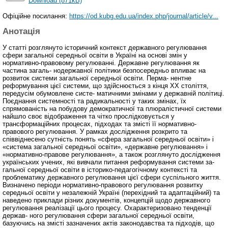
Download (871kB)
Офіційне посилання:
https://od.kubg.edu.ua/index.php/journal/article/v...
Анотація
У статті розглянуто історичний контекст державного регулювання
сфери загальної середньої освіти в Україні на основі змін у
нормативно-правовому регулюванні. Державне регулювання як
частина загаль- нодержавної політики безпосередньо впливає на
розвиток системи загальної середньої освіти. Перма- нентне
реформування цієї системи, що здійснюється з кінця XX століття,
передусім обумовлене систе- матичними змінами у державній політиці.
Поєднання системності та радикальності у таких змінах, їх
спрямованість на побудову демократичної та плюралістичної системи
найшло своє відображення та чітко прослідковується у
трансформаційних процесах, підходах та змісті її нормативно-
правового регулювання. У рамках дослідження розкрито та
співвіднесено сутність понять «сфера загальної середньої освіти» і
«система загальної середньої освіти», «державне регулювання» і
«нормативно-правове регулювання», а також розглянуто дослідження
українських учених, які вивчали питання реформування системи за-
гальної середньої освіти в історико-педагогічному контексті та
проблематику державного регулювання цієї сфери суспільного життя.
Визначено періоди нормативно-правового регулювання розвитку
середньої освіти у незалежній Україні (перехідний та адаптаційний) та
наведено приклади різних документів, концепцій щодо державного
регулювання реалізації цього процесу. Охарактеризовано тенденції
держав- ного регулювання сфери загальної середньої освіти,
базуючись на змісті зазначених актів законодавства та підходів, що