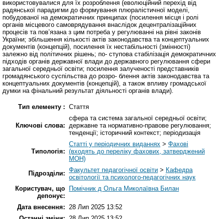
використовувалися для їх розроблення (еволюційний перехід від
радянської парадигми до формування плюралістичної моделі,
побудованої на демократичних принципах (посилення місця і ролі
органів місцевого самоврядування внаслідок децентралізаційних
процесів та пов’язана з цим потреба у регулюванні на рівні законів
України; збільшення кількості актів законодавства та концептуальних
документів (концепцій), посилення їх нестабільності (змінності)
залежно від політичних рішень; по- ступова стабілізація демократичних
підходів органів державної влади до державного регулювання сфери
загальної середньої освіти; посилення залученості представників
громадянського суспільства до розро- блення актів законодавства та
концептуальних документів (концепцій), а також впливу громадської
думки на фінальний результат діяльності органів влади).
Тип елементу :
Стаття
сфера та система загальної середньої освіти;
Ключові слова:
державне та нормативно-правове регулювання;
тенденції; історичний контекст; періодизація
Статті у періодичних виданнях
>
Фахові
Типологія:
(входять до переліку фахових, затверджений
МОН)
Факультет педагогічної освіти
>
Кафедра
Підрозділи:
освітології та психолого-педагогічних наук
Користувач, що
Помічник д Ольга Миколаївна Билан
депонує:
Дата внесення:
28 Лип 2025 13:52
Останні зміни:
28 Лип 2025 13:52