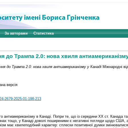
За авторами
Статистика
я до Трампа 2.0: нова хвиля антиамериканізму
ня до Трампа 2.0: нова хвиля антиамериканізму у Канаді
Міжнародні від
ана версія
524-2679-2025-01-198-213
ого антиамериканізму в Канаді. Попри те, що із середини ХХ ст. Канада 
инах тощо, у Канаді доволі поширеними є негативні погляди щодо США, а
иканізм має хвилеподібний характер: сплески позитивної думки змінювали