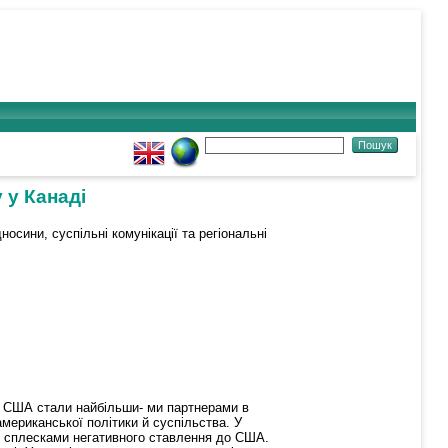
 у Канаді
носини, суспільні комунікації та регіональні
та США стали найбільши- ми партнерами в
мериканської політики й суспільства. У
ся сплесками негативного ставлення до США.