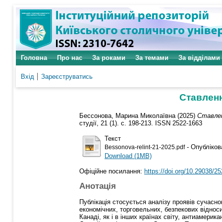
Головна
Про нас
За роками
За темами
За відділами
Вхід
Зареєструватись
Ставленн
Бессонова, Марина Миколаївна
(2025)
Ставлен
студії, 21 (1). с. 198-213. ISSN 2522-1663
Текст
- Опубліков
Bessonova-relint-21-2025.pdf
Download (1MB)
Офіційне посилання:
https://doi.org/10.29038/2
Анотація
Публікація стосується аналізу проявів сучасн
економічних, торговельних, безпекових віднос
Канаді, як і в інших країнах світу, антиамер