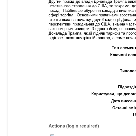
Другий прихід до влади Дональда Трампа викли
негативного ставлення до США, та зокрема, до
посаді. Найбільше обурення канадців виклика
сфері торгівлі. Основними причинами зростанн
втрати яких на початку другої каденції Дональ
перспективи приєднання до США, значна частин
закономірним явищем. З одного боку, основним 
Дональда Трампа, який підняв тарифи та прого
відіграє також внутрішній фактор, а саме поч
Тип елемент
Ключові сло
Типолог
Підрозді
Користувач, що депон
Дата внесен
Останні змі
U
Actions (login required)