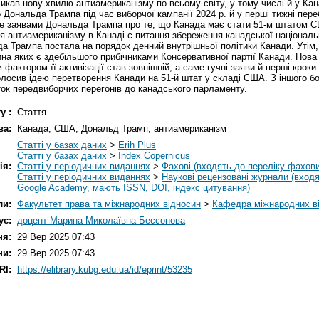
кав нову хвилю антиамериканізму по всьому світу, у тому числі й у Кана
 Дональда Трампа під час виборчої кампанії 2024 р. й у перші тижні пер
не заявами Дональда Трампа про те, що Канада має стати 51-м штатом С
я антиамериканізму в Канаді є питання збереження канадської національн
да Трампа постала на порядок денний внутрішньої політики Канади. Утім,
а яких є здебільшого прибічниками Консервативної партії Канади. Нова
фактором її активізації став зовнішній, а саме гучні заяви й перші кроки
лосив ідею перетворення Канади на 51-й штат у складі США. З іншого бо
аток передвиборчих перегонів до канадського парламенту.
у :
Стаття
ва:
Канада; США; Дональд Трамп; антиамериканізм
Статті у базах даних
>
Erih Plus
Статті у базах даних
>
Index Copernicus
ія:
Статті у періодичних виданнях
>
Фахові (входять до переліку фахов
Статті у періодичних виданнях
>
Наукові рецензовані журнали (входя
Google Academy, мають ISSN, DOI, індекс цитування)
ли:
Факультет права та міжнародних відносин
>
Кафедра міжнародних в
ує:
доцент Марина Миколаївна Бессонова
ня:
29 Вер 2025 07:43
ни:
29 Вер 2025 07:43
RI:
https://elibrary.kubg.edu.ua/id/eprint/53235