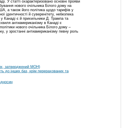
ді. У статті охарактеризовано основні прояви
ебування нового очільника Білого дому на
ША, а також його політика щодо тарифів у
ої ідентичності й суверенітету, небезпека
 у Канаді є й прихильники Д. Трампа та
 хвиля антиамериканізму в Канаді є
 політики нового очільника Білого дому –
ку, у зростанні антиамериканізму певну роль
их, затверджений МОН)
ть до інших баз, крім перерахованих та
ідносин