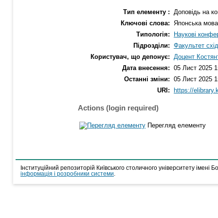
Тип елементу :
Доповідь на ко
Ключові слова:
Японська мова;
Типологія:
Наукові конфер
Підрозділи:
Факультет схі
Користувач, що депонує:
Доцент Костян
Дата внесення:
05 Лист 2025 1
Останні зміни:
05 Лист 2025 1
URI:
https://elibrary
Actions (login required)
Перегляд елементу
Інституційний репозиторій Київського столичного університету імені Б
інформація і розробники системи
.