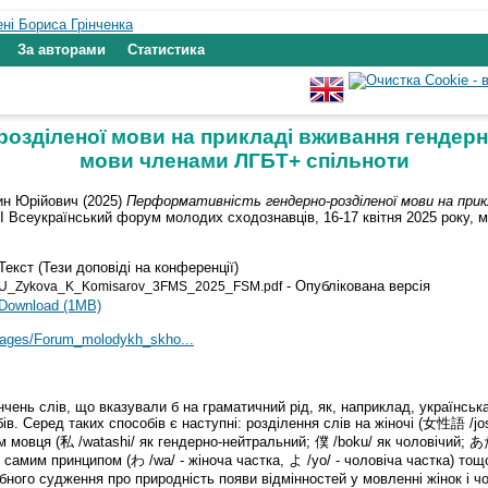
За авторами
Статистика
озділеної мови на прикладі вживання гендерн
мови членами ЛГБТ+ спільноти
ин Юрійович
(2025)
Перформативність гендерно-розділеної мови на прикл
ІІ Всеукраїнський форум молодих сходознавців, 16-17 квітня 2025 року, м
Текст (Тези доповіді на конференції)
- Опублікована версія
U_Zykova_K_Komisarov_3FMS_2025_FSM.pdf
Download (1MB)
images/Forum_molodykh_skho...
нчень слів, що вказували б на граматичний рід, як, наприклад, українська
ів. Серед таких способів є наступні: розділення слів на жіночі (女性語 
ом мовця (私 /watashi/ як гендерно-нейтральний; 僕 /boku/ як чоловічий; あ
им самим принципом (わ /wa/ - жіноча частка, よ /yo/ - чоловіча частка) т
ного судження про природність появи відмінностей у мовленні жінок і чо