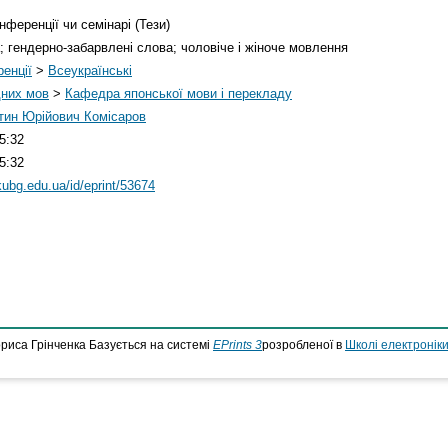
нференції чи семінарі (Тези)
 гендерно-забарвлені слова; чоловіче і жіноче мовлення
енції
>
Всеукраїнські
дних мов
>
Кафедра японської мови і перекладу
тин Юрійович Комісаров
5:32
5:32
.kubg.edu.ua/id/eprint/53674
ориса Грінченка Базується на системі
EPrints 3
розробленої в
Школі електроніки