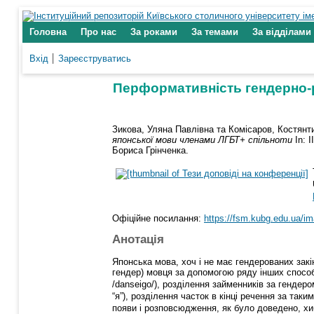
Головна
Про нас
За роками
За темами
За відділами
Вхід
Зареєструватись
Перформативність гендерно-р
Зикова, Уляна Павлівна
та
Комісаров, Костянт
японської мови членами ЛГБТ+ спільноти
In: І
Бориса Грінченка.
Офіційне посилання:
https://fsm.kubg.edu.ua/
Анотація
Японська мова, хоч і не має гендерованих закі
гендер) мовця за допомогою ряду інших способ
/danseigo/), розділення займенників за гендер
“я”), розділення часток в кінці речення за так
появи і розповсюдження, як було доведено, хиб