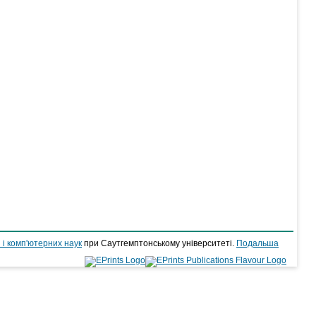
 і комп'ютерних наук
при Саутгемптонському університеті.
Подальша