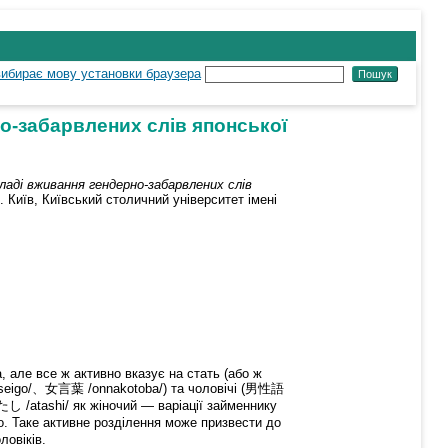
о-забарвлених слів японської
аді вживання гендерно-забарвлених слів
. Київ, Київський столичний університет імені
, але все ж активно вказує на стать (або ж
/joseigo/、女言葉 /onnakotoba/) та чоловічі (男性語
たし /atashi/ як жіночий — варіації займеннику
ощо. Таке активне розділення може призвести до
ловіків.