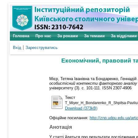
Головна
Про нас
За роками
За темами
За відділами
Вхід
Зареєструватись
Економічний, правовий та
Мієр, Тетяна Іванівна
та
Бондаренко, Геннадій
особистісний контексти факторного аналізу ре
університету (3). с. 101-111. ISSN 2307-4906
Текст
T_Miyer_H_Bondarenko_R_Shpitsa-Pavl
Download (373kB)
Офіційне посилання:
http://znp.udpu.edu.ua/art
Анотація
У статті йдеться про результати дослідження е