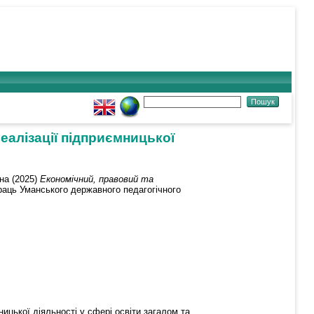
еалізації підприємницької
на
(2025)
Економічний, правовий та
раць Уманського державного педагогічного
ницької діяльності у сфері освіти загалом та