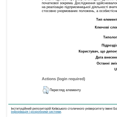
початкової зокрема. Дослідження здійснювало
на реалізацію підприємницької діяльності вчит
стосовно унормованих положень, а особистісний
Тип елемент
Ключові сло
Типолог
Підрозді
Користувач, що депон
Дата внесен
Останні змі
U
Actions (login required)
Перегляд елементу
Інституційний репозиторій Київського столичного університету імені Б
інформація і розробники системи
.