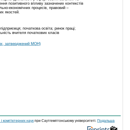
ння позитивного впливу зазначених контекстів
льно-економічних процесів, правовий –
их якостей.
підприємця; початкова освіта; ринок праці;
ьність вчителя початкових класів
их, затверджений МОН)
 і комп'ютерних наук
при Саутгемптонському університеті.
Подальша