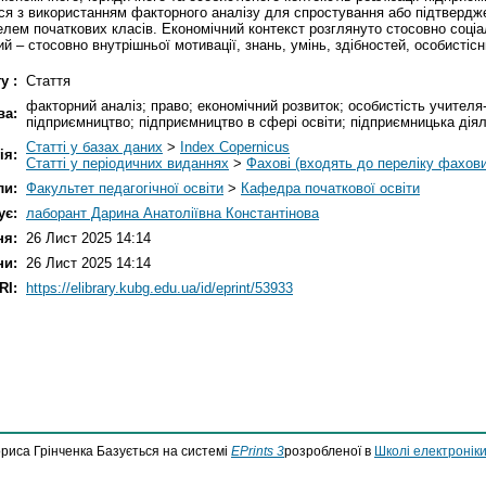
ся з використанням факторного аналізу для спростування або підтвердже
елем початкових класів. Економічний контекст розглянуто стосовно соціа
 – стосовно внутрішньої мотивації, знань, умінь, здібностей, особистісн
у :
Стаття
факторний аналіз; право; економічний розвиток; особистість учителя-
ва:
підприємництво; підприємництво в сфері освіти; підприємницька діял
Статті у базах даних
>
Index Copernicus
ія:
Статті у періодичних виданнях
>
Фахові (входять до переліку фахов
ли:
Факультет педагогічної освіти
>
Кафедра початкової освіти
ує:
лаборант Дарина Анатоліївна Константінова
ня:
26 Лист 2025 14:14
ни:
26 Лист 2025 14:14
RI:
https://elibrary.kubg.edu.ua/id/eprint/53933
ориса Грінченка Базується на системі
EPrints 3
розробленої в
Школі електроніки