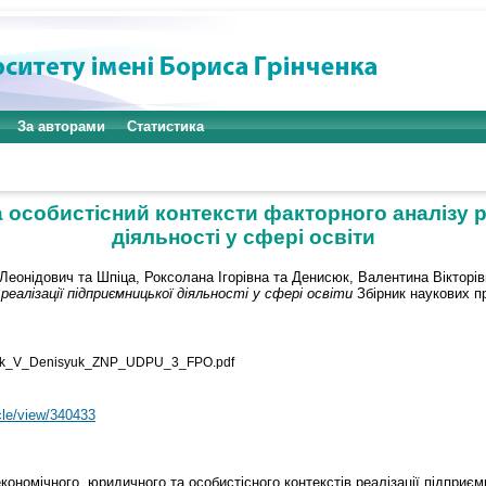
За авторами
Статистика
 особистісний контексти факторного аналізу р
діяльності у сфері освіти
 Леонідович
та
Шпіца, Роксолана Ігорівна
та
Денисюк, Валентина Вікторів
алізації підприємницької діяльності у сфері освіти
Збірник наукових п
iuk_V_Denisyuk_ZNP_UDPU_3_FPO.pdf
icle/view/340433
кономічного, юридичного та особистісного контекстів реалізації підприєм