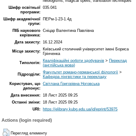
neologisms; magical spells; translation techniques
Шифр освітньої
035.041
програми:
Шифр академічної
ПЕРм-1-23-1.4д
групи:
ПІБ наукового
Сніцар Валентина Павлівна
керівника:
Дата захисту:
16.12.2024
Київський столичний університет імені Бориса
Місце захисту:
Грінченка
Кваліфікаційні роботи здобувачів
>
Переклад
Типологія:
(англійська мова)
Факультет романо-германської філології
>
Підрозділи:
Кафедра лінгвістики та перекладу
Користувач, що
Світлана Григорівна Ноговська
депонує:
Дата внесення:
18 Лист 2025 09:25
Останні зміни:
18 Лист 2025 09:25
URI:
https://elibrary.kubg.edu.ua/id/eprint/53975
Actions (login required)
Перегляд елементу