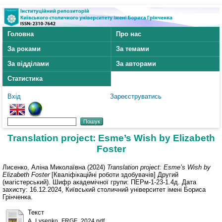
Головна
Про нас
За роками
За темами
За відділами
За авторами
Статистика
Вхід
Зареєструватись
Translation project: Esme’s Wish by Elizabeth
Foster
Лисенко, Аліна Миколаївна
(2024)
Translation project: Esme’s Wish by
Elizabeth Foster
[Кваліфікаційні роботи здобувачів] Другий
(магістерський). Шифр академічної групи: ПЕРм-1-23-1.4д. Дата
захисту: 16.12.2024, Київський столичний університет імені Бориса
Грінченка.
Текст
А_Lysenko_FRGF_2024.pdf