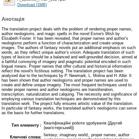
Download (1MB)
Анотація
The translation project deals with the problem of rendering proper names,
author neologisms, and magic spells in the novel Esme's Wish by
Elizabeth Foster. It has been revealed, that proper names and author’s
neologisms perform a function of characterization and create unique
images. The authors of fantasy novels put an additional emphasis on such
words, as they reflect unique author’s vision. Adequate translation of such
types of lexicon should be a balanced and well-grounded decision, aimed at
a faithful conveying of imagery and pragmatic potential encoded in such
lingual means. Proper names that offer cultural and historical information
reflect the novel's fictitious setting. The translation project has been
analysed due to the techniques by P. Newmark, L. Molina and H. Albir. It
has been shown that author neologisms and proper names are used to
create and define unique imagery. The most frequent techniques used to
render proper names and author neologisms are transliteration,
transcription, naturalization and calquing. The necessity and significance of
employing various translation techniques are demonstrated by this
translation work. The project fully ensures artistic value of the translation.
In particular of fantasy works, the translated author's neologisms can serve
as the basis for further translations.
Кваліфікаційні роботи здобувачів (Другий
Тип елементу :
(магістерський))
fantasy; imaginary world;, proper names; author
Ключові слова: