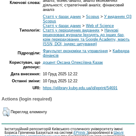
аналіз; бізнес-аналіз; аналіз економічної
Ключові слова:
діяльності; стратегічний аналіз; фінансовий
аналіз
Статті у базах даних
>
Scopus
>
У виданнях Q3
Scopus
Статті у базах даних
>
Web of Science
Типологія:
Статті у періодичних виданнях
>
Наукові
рецензовані журнали (входять до інших баз,
крім перерахованих та Google Academy, мають
ISSN, DOI, індекс цитування)
Факультет економіки та управління
>
Кафедра
Підрозділи:
фінансів
Користувач, що
доцент Оксана Олексіївна Казак
депонує:
Дата внесення:
10 Груд 2025 12:22
Останні зміни:
10 Груд 2025 12:22
URI:
https://elibrary.kubg.edu.ua/id/eprint/54691
Actions (login required)
Перегляд елементу
Інституційний репозиторій Київського столичного університету імені
Бориса Грінченка Базується на системі
EPrints 3
розробленої в
Школі