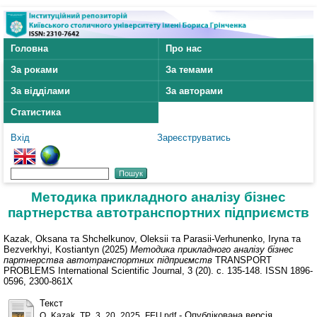
Головна
Про нас
За роками
За темами
За відділами
За авторами
Статистика
Вхід
Зареєструватись
Методика прикладного аналізу бізнес
партнерства автотранспортних підприємств
Kazak, Oksana
та
Shchelkunov, Oleksii
та
Parasii-Verhunenko, Iryna
та
Bezverkhyi, Kostiantyn
(2025)
Методика прикладного аналізу бізнес
партнерства автотранспортних підприємств
TRANSPORT
PROBLEMS International Scientific Journal, 3 (20). с. 135-148. ISSN 1896-
0596, 2300-861X
Текст
- Опублікована версія
O_Kazak_TP_3_20_2025_FEU.pdf