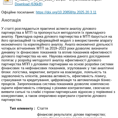
Download (636kB)
Офіційне посилання:
https://doi.org/10.20858/tp.2025.20.3.11
Анотація
У статті розглядаються практичні аспекти аналізу ділового
партнерства в МТП та пропонується методологія їх прикладного
аналізу. Прикладна оцінка ділового партнерства в МТП базується на
його організаційній та інформаційній моделі з використанням апарату
економічного та кореляційного аналізу. Аналіз економічної діяльності
чотирьох вітчизняних МТП за 2019–2023 роки дозволяє визначити
динаміку їх фінансових показників та вплив показників ефективності
ділового партнерства на них. Наукова новизна даного дослідження
полягає у розробці методології аналізу ефективності ділового
партнерства МПП з діловими партнерами на основі розробки системи
фінансових та нефінансових показників, згрупованих у такі аналітичні
блоки: логістика, маркетинг, витрати на взаємодію, лояльність та
задоволеність клієнтів, ринкова активність, ефективність лізингу,
страхування та кредитування, цифровізація та автоматизація бізнес-
процесів. Запропонована система показників дозволяє комплексно
оцінити ефективність співпраці з різними контрагентами, своєчасно
виявити сильні та слабкі сторони партнерських відносин у порівнянні з
конкурентами, а також оперативно коригувати стратегію ділового
партнерства.
Тип елементу :
Стаття
фінансові результати; ділове партнерство;