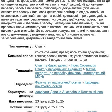
обладнання, формулювання вимог до компʼютерного обладнання та до
оснащення навчального кабінету початкової школи); 4) доповнення
переліку засобів переліком супровідної документації (гігієнічний
сертифікат засобу / висновок державної санітарно-епідеміологічної
експертизи; технічний паспорт на виріб; декларація про відповідність
вимогам технічних регламентів; інструкція українською мовою про
використання й зберігання засобу; методичне забезпечення). Зміни
правових норм комплектування навчальних кабінетів створюють певні
виклики для вчителів. Це своєчасне реагування на зміни, опрацювання
нових документів, узгодження власних дій з новим правовим
забезпеченням, дотримання стандартизованих вимог.
Тип елементу :
Стаття
контент-аналіз; право; нормативні документи;
Ключові слова:
генеза; засоби навчання; урок початкової школи;
навчальні предмети; освітні галузі
Статті у базах даних
>
Index Copernicus
Статті у періодичних виданнях
>
Фахові
Типологія:
(входять до переліку фахових, затверджений
МОН)
Факультет педагогічної освіти
>
Кафедра
Підрозділи:
початкової освіти
Користувач, що
лаборант Дарина Анатоліївна Константінова
депонує:
Дата внесення:
23 Груд 2025 16:25
Останні зміни:
23 Груд 2025 16:25