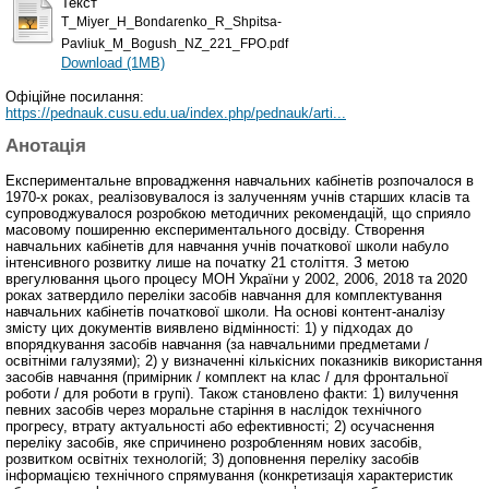
Текст
T_Miyer_H_Bondarenko_R_Shpitsa-
Pavliuk_M_Bogush_NZ_221_FPO.pdf
Download (1MB)
Офіційне посилання:
https://pednauk.cusu.edu.ua/index.php/pednauk/arti...
Анотація
Експериментальне впровадження навчальних кабінетів розпочалося в
1970-х роках, реалізовувалося із залученням учнів старших класів та
супроводжувалося розробкою методичних рекомендацій, що сприяло
масовому поширенню експериментального досвіду. Створення
навчальних кабінетів для навчання учнів початкової школи набуло
інтенсивного розвитку лише на початку 21 століття. З метою
врегулювання цього процесу МОН України у 2002, 2006, 2018 та 2020
роках затвердило переліки засобів навчання для комплектування
навчальних кабінетів початкової школи. На основі контент-аналізу
змісту цих документів виявлено відмінності: 1) у підходах до
впорядкування засобів навчання (за навчальними предметами /
освітніми галузями); 2) у визначенні кількісних показників використання
засобів навчання (примірник / комплект на клас / для фронтальної
роботи / для роботи в групі). Також становлено факти: 1) вилучення
певних засобів через моральне старіння в наслідок технічного
прогресу, втрату актуальності або ефективності; 2) осучаснення
переліку засобів, яке спричинено розробленням нових засобів,
розвитком освітніх технологій; 3) доповнення переліку засобів
інформацією технічного спрямування (конкретизація характеристик