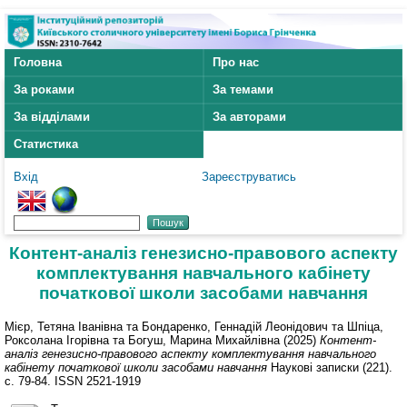
Головна
Про нас
За роками
За темами
За відділами
За авторами
Статистика
Вхід
Зареєструватись
Контент-аналіз генезисно-правового аспекту
комплектування навчального кабінету
початкової школи засобами навчання
Мієр, Тетяна Іванівна
та
Бондаренко, Геннадій Леонідович
та
Шпіца,
Роксолана Ігорівна
та
Богуш, Марина Михайлівна
(2025)
Контент-
аналіз генезисно-правового аспекту комплектування навчального
кабінету початкової школи засобами навчання
Наукові записки (221).
с. 79-84. ISSN 2521-1919