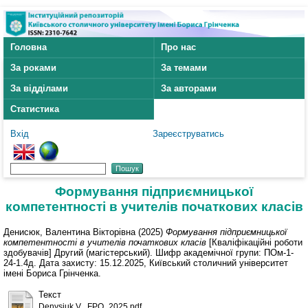
Головна
Про нас
За роками
За темами
За відділами
За авторами
Статистика
Вхід
Зареєструватись
Формування підприємницької
компетентності в учителів початкових класів
Денисюк, Валентина Вікторівна
(2025)
Формування підприємницької
компетентності в учителів початкових класів
[Кваліфікаційні роботи
здобувачів] Другий (магістерський). Шифр академічної групи: ПОм-1-
24-1.4д. Дата захисту: 15.12.2025, Київський столичний університет
імені Бориса Грінченка.
Текст
Denysiuk V._FPO_2025.pdf