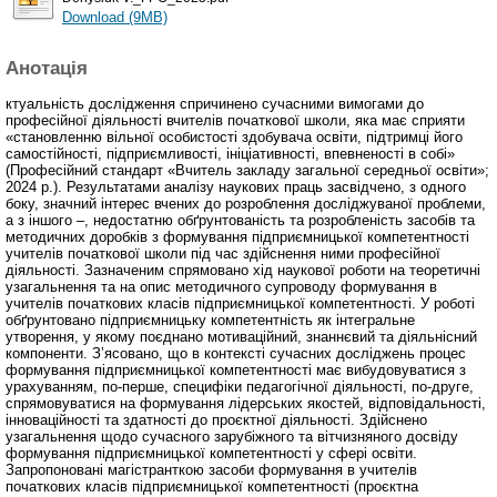
Download (9MB)
Анотація
ктуальність дослідження спричинено сучасними вимогами до
професійної діяльності вчителів початкової школи, яка має сприяти
«становленню вільної особистості здобувача освіти, підтримці його
самостійності, підприємливості, ініціативності, впевненості в собі»
(Професійний стандарт «Вчитель закладу загальної середньої освіти»;
2024 р.). Результатами аналізу наукових праць засвідчено, з одного
боку, значний інтерес вчених до розроблення досліджуваної проблеми,
а з іншого –, недостатню обґрунтованість та розробленість засобів та
методичних доробків з формування підприємницької компетентності
учителів початкової школи під час здійснення ними професійної
діяльності. Зазначеним спрямовано хід наукової роботи на теоретичні
узагальнення та на опис методичного супроводу формування в
учителів початкових класів підприємницької компетентності. У роботі
обґрунтовано підприємницьку компетентність як інтегральне
утворення, у якому поєднано мотиваційний, знаннєвий та діяльнісний
компоненти. Зʼясовано, що в контексті сучасних досліджень процес
формування підприємницької компетентності має вибудовуватися з
урахуванням, по-перше, специфіки педагогічної діяльності, по-друге,
спрямовуватися на формування лідерських якостей, відповідальності,
інноваційності та здатності до проєктної діяльності. Здійснено
узагальнення щодо сучасного зарубіжного та вітчизняного досвіду
формування підприємницької компетентності у сфері освіти.
Запропоновані магістранткою засоби формування в учителів
початкових класів підприємницької компетентності (проєктна