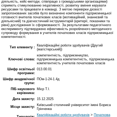
діяльність, кейс-методи, співпрацю з громадськими організаціями)
сприяють стимулюванню ініціативності, розвитку вміння керувати
ресурсами та працювати в команді. З метою перевірки дієвості
запропонованих засобів було визначено компоненти підприємницької
готовності вчителів початкових класів (мотиваційний, знаннєвий та
діяльнісний) та діагностичний інструментарій (критерії, показники та
рівні) дослідження їх сформованості. За результатами педагогічного
експерименту підтверджено ефективність розробленого методичного
супроводу формування в учителів початкових класів підприємницької
компетентності.
Кваліфікаційні роботи здобувачів (Другий
Тип елементу :
(магістерський))
компетентність, підприємництво,
Ключові слова:
підприємницька компетентність, підприємницька
компетентність учителів початкових класів
Шифр освітньої
013.00.01
програми:
Шифр академічної
ПОм-1-24-1.4д
групи:
ПІБ наукового
Мієр Т.І.
керівника:
Дата захисту:
15.12.2025
Київський столичний університет імені Бориса
Місце захисту:
Грінченка
Кваліфікаційні роботи здобувачів
>
Початкова
Типологія: