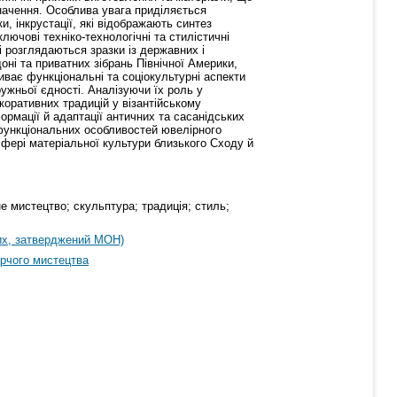
начення. Особлива увага приділяється
, інкрустації, які відображають синтез
ючові техніко-технологічні та стилістичні
і розглядаються зразки із державних і
ні та приватних зібрань Північної Америки,
ває функціональні та соціокультурні аспекти
ружньої єдності. Аналізуючи їх роль у
коративних традицій у візантійському
ормації й адаптації античних та сасанідських
 функціональних особливостей ювелірного
сфері матеріальної культури близького Сходу й
 мистецтво; скульптура; традиція; стиль;
их, затверджений МОН)
рчого мистецтва