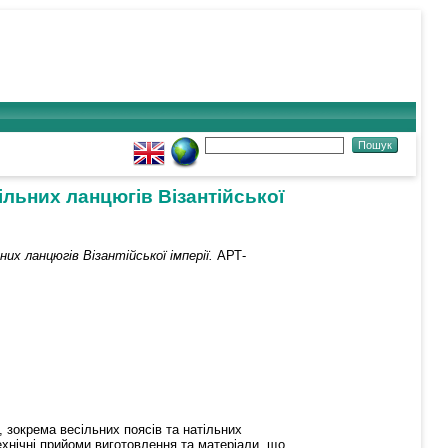
тільних ланцюгів Візантійської
их ланцюгів Візантійської імперії.
АРТ-
, зокрема весільних поясів та натільних
технічні прийоми виготовлення та матеріали, що