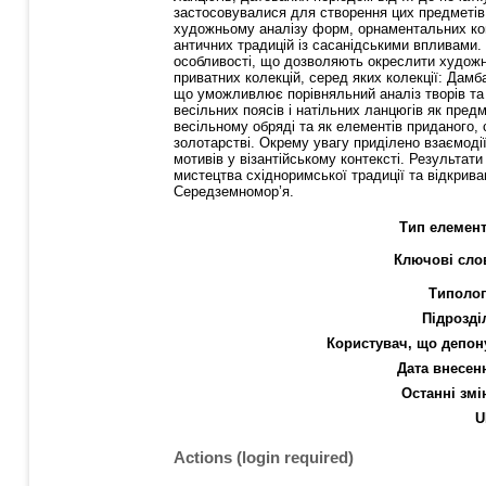
застосовувалися для створення цих предметів 
художньому аналізу форм, орнаментальних компо
античних традицій із сасанідськими впливами. 
особливості, що дозволяють окреслити художні 
приватних колекцій, серед яких колекції: Дам
що уможливлює порівняльний аналіз творів та 
весільних поясів і натільних ланцюгів як пред
весільному обряді та як елементів приданого,
золотарстві. Окрему увагу приділено взаємодії
мотивів у візантійському контексті. Результа
мистецтва східноримської традиції та відкрив
Середземномор’я.
Тип елемент
Ключові сло
Типолог
Підрозді
Користувач, що депон
Дата внесен
Останні змі
U
Actions (login required)