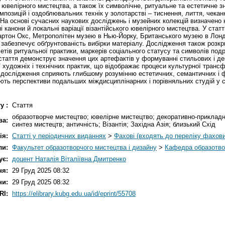
ювелірного мистецтва, а також їх символічне, ритуальне та естетичне з
зицій і оздоблювальних технік у золотарстві – тиснення, лиття, чеканки
На основі сучасних наукових досліджень і музейних колекцій визначено кл
канони й локальні варіації візантійського ювелірного мистецтва. У статт
бартон Окс, Метрополітен музею в Нью-Йорку, Британського музею в Лондо
забезпечує обґрунтованість вибірки матеріалу. Дослідження також розкри
метів ритуальної практики, маркерів соціального статусу та символів под
 стаття демонструє значення цих артефактів у формуванні стильових і де
 художніх і технічних практик, що відображає процеси культурної трансф
ти дослідження сприяють глибшому розумінню естетичних, семантичних і
ають перспективи подальших міждисциплінарних і порівняльних студій у 
у :
Стаття
образотворче мистецтво; ювелірне мистецтво; декоративно-прикладне
ва:
синтез мистецтв; античність; Візантія; Західна Азія; близький Схід
ія:
Статті у періодичних виданнях
>
Фахові (входять до переліку фахов
ли:
Факультет образотворчого мистецтва і дизайну
>
Кафедра образотво
ує:
доцент Наталія Віталіївна Дмитренко
ня:
29 Груд 2025 08:32
ни:
29 Груд 2025 08:32
RI:
https://elibrary.kubg.edu.ua/id/eprint/55708