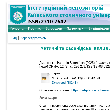
Головна
Про нас
За роками
За темами
За відділами
Вхід
Зареєструватись
Античні та сасанідські впливи
Дмитренко, Наталія Віталіївна
(2025)
Античні т
платФОРМА, 12 (2). с. 226-253. ISSN 2708-532
Текст
N_Dmytrenko_AP_12(2)_FOMD.pdf
Download (882kB)
Офіційне посилання:
https://art-platforma.kmae
Анотація
Стаття присвячена дослідженню античних і саса
ланцюгів, датованих періодом від ІІІ до почат