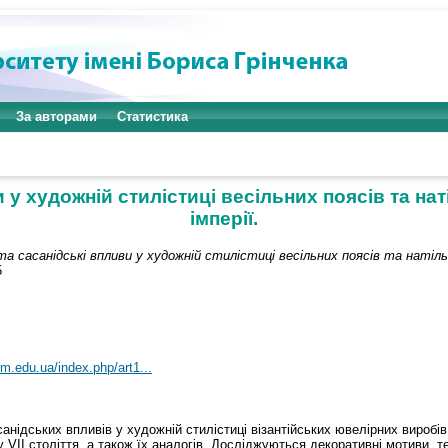
За авторами
Статистика
 у художній стилістиці весільних поясів та на
імперії.
а сасанідські впливи у художній стилістиці весільних поясів та натільн
5
cm.edu.ua/index.php/art1...
нідських впливів у художній стилістиці візантійських ювелірних виробів
ку VII століття, а також їх аналогів. Досліджуються декоративні мотиви, 