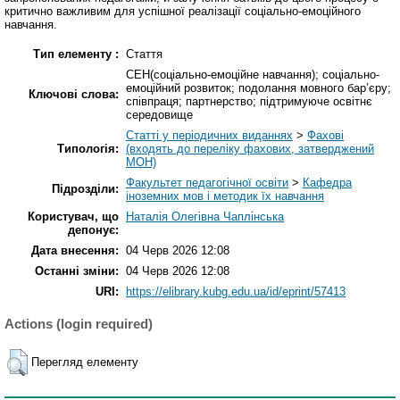
критично важливим для успішної реалізації соціально-емоційного
навчання.
Тип елементу :
Стаття
СЕН(соціально-емоційне навчання); соціально-
емоційний розвиток; подолання мовного бар’єру;
Ключові слова:
співпраця; партнерство; підтримуюче освітнє
середовище
Статті у періодичних виданнях
>
Фахові
Типологія:
(входять до переліку фахових, затверджений
МОН)
Факультет педагогічної освіти
>
Кафедра
Підрозділи:
іноземних мов і методик їх навчання
Користувач, що
Наталія Олегівна Чаплінська
депонує:
Дата внесення:
04 Черв 2026 12:08
Останні зміни:
04 Черв 2026 12:08
URI:
https://elibrary.kubg.edu.ua/id/eprint/57413
Actions (login required)
Перегляд елементу