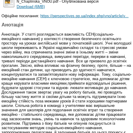
- Опублікована версія
N_Chaplinska_VNOU.pdf
Download (6MB)
Офіційне посилання:
https://perspectives.pp.ua/index.php/vno/article/v...
Анотація
Аннотація. У статті розглядається важливість СЕН(соціально-
емоційного навчання) у контексті створення безпечного освітнього
простору на уроках англійської мови у початковій школі. Учні молодшої
школи переживають в Україні надзвичайно складні та стресові умови
через війну, яка спричинила значні зміни в їхньому житті – зміни
навколишнього середовища, вимушені переїзди, перерви в навчанні,
тривалі періоди дистанційного навчання. Все це призвело до освітніх
прогалин. Звісно, війна впливає на фізичну безпеку, проте, більше – на
емоційний стан дитини, що призводить до здатності навчатися,
концентруватися та запам'ятовувати нову інформацію. Тому, соціально-
емоційне навчання (СЕН) є ключовою стратегією, яка допомагає дітям
краще керувати власними емоціями,приймати відповідальні рішення,
будувати здорові стосунки та віднов- лювати мотивацію до навчання.
Дослідження також звертає увагу на роботу батьків, які проводять
більшу частину життя зі своїми дітьми та можуть підтримувати їхню
емоційну стійкість поза межами уроків й стати хорошими партнерами
школи. Спільна робота в команді з учителями має вирішальне
значення для школярів для подолання освітніх втрат та створення
емоційно - стабільного середовища, яке допомагає дітям працювати
над засвоєнням знань, умінь та навичок та здоровим психологічним
розвитком. Підтримка з боку батьків чи опікунів поєднується із
застосуванням методик соціально-емоційного навчання,
запропонованих педагогами, й залучення батьків до цього процесу є