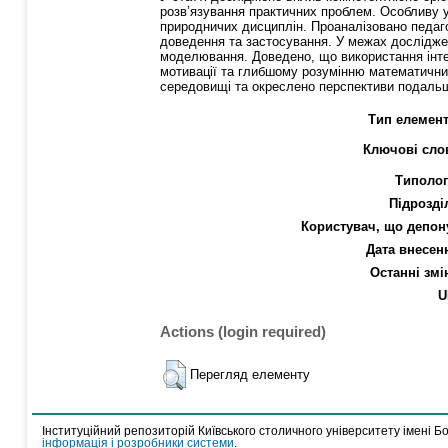
розв’язування практичних проблем. Особливу у
природничих дисциплін. Проаналізовано педаго
доведення та застосування. У межах досліджен
моделювання. Доведено, що використання інте
мотивації та глибшому розумінню математични
середовищі та окреслено перспективи подальш
Тип елемент
Ключові сло
Типолог
Підрозді
Користувач, що депон
Дата внесен
Останні змі
U
Actions (login required)
Перегляд елементу
Інституційний репозиторій Київського столичного університету імені Б
інформація і розробники системи
.