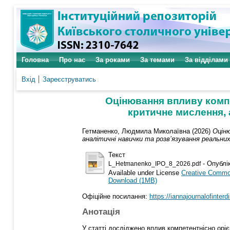
Головна
Про нас
За роками
За темами
За відділами
Вхід
Зареєструватись
Оцінювання впливу компе
критичне мислення, 
Гетманенко, Людмила Миколаївна
(2026)
Оціню
аналітичні навички та розв’язування реальни
Текст
- Опублі
L_Hetmanenko_IPO_8_2026.pdf
Available under License
Creative Common
Download (1MB)
Офіційне посилання:
https://iannajournalofinterd
Анотація
У статті досліджено вплив компетентнісно оріє