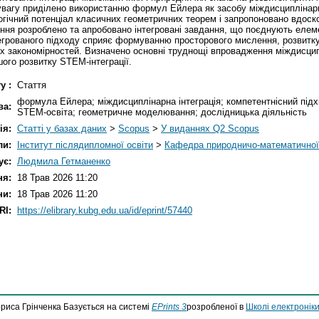
вагу приділено використанню формул Ейлера як засобу міждисциплінарної
гічний потенціал класичних геометричних теорем і запропоновано вдоско
ня розроблено та апробовано інтегровані завдання, що поєднують елемен
грованого підходу сприяє формуванню просторового мислення, розвитку
х закономірностей. Визначено основні труднощі впровадження міждисцип
ого розвитку STEM-інтеграції.
у :
Стаття
формула Ейлера; міждисциплінарна інтеграція; компетентнісний підхі
ва:
STEM-освіта; геометричне моделювання; дослідницька діяльність
ія:
Статті у базах даних
>
Scopus
>
У виданнях Q2 Scopus
ли:
Інститут післядипломної освіти
>
Кафедра природничо-математичної о
ує:
Людмила Гетманенко
ня:
18 Трав 2026 11:20
ни:
18 Трав 2026 11:20
RI:
https://elibrary.kubg.edu.ua/id/eprint/57440
ориса Грінченка Базується на системі
EPrints 3
розробленої в
Школі електроніки