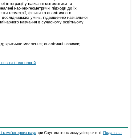
 інтеграції у навчанні математики та
налені наочно-геометричні підходи до їх
ти геометрії, фізики та аналітичного
 дослідницьких умінь, підвищенню навчальної
лінарного навчання в сучасному освітньому
д; критичне мислення; аналітичні навички;
світи і технологій
 і комп'ютерних наук
при Саутгемптонському університеті.
Подальша