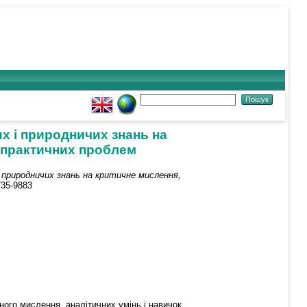
х і природничих знань на
х практичних проблем
 природничих знань на критичне мислення,
2735-9883
ного мислення, аналітичних умінь і навичок