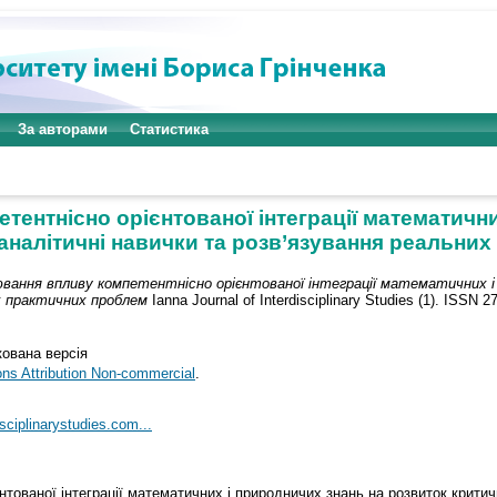
За авторами
Статистика
тентнісно орієнтованої інтеграції математични
аналітичні навички та розв’язування реальни
вання впливу компетентнісно орієнтованої інтеграції математичних і
х практичних проблем
Ianna Journal of Interdisciplinary Studies (1). ISSN 
кована версія
s Attribution Non-commercial
.
isciplinarystudies.com...
нтованої інтеграції математичних і природничих знань на розвиток критич