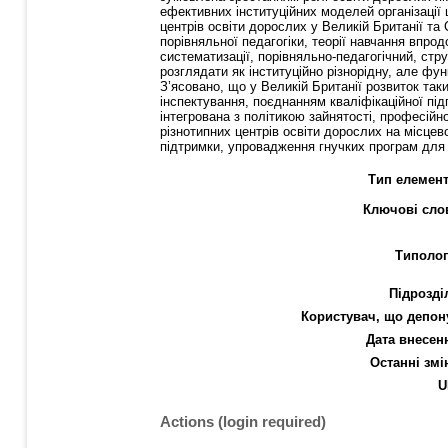
ефективних інституційних моделей організації 
центрів освіти дорослих у Великій Британії т
порівняльної педагогіки, теорії навчання впрод
систематизації, порівняльно-педагогічний, ст
розглядати як інституційно різнорідну, але фу
З’ясовано, що у Великій Британії розвиток та
інспектування, поєднанням кваліфікаційної під
інтегрована з політикою зайнятості, професійн
різнотипних центрів освіти дорослих на місцев
підтримки, упровадження гнучких програм для 
Тип елемент
Ключові сло
Типолог
Підрозді
Користувач, що депон
Дата внесен
Останні змі
U
Actions (login required)