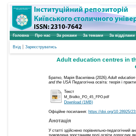
Головна
Про нас
За роками
За темами
За відділами
Вхід
Зареєструватись
Adult education centres in t
Братко, Марія Василівна
(2026)
Adult education
and the USA
Педагогічна освіта: теорія і практи
Текст
M_Bratko_PO_45_FPO.pdf
Download (1MB)
Офіційне посилання:
https://doi.org/10.28925/2
Анотація
У статті здійснено порівняльно-педагогічний а
зумовлена зростанням ролі освіти дорослих я