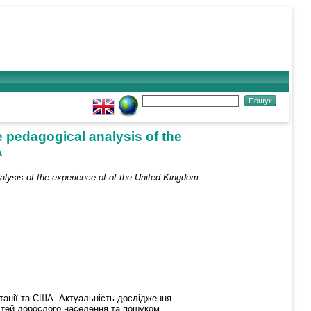
e pedagogical analysis of the
A
alysis of the experience of of the United Kingdom
итанії та США. Актуальність дослідження
стей дорослого населення та пошуком