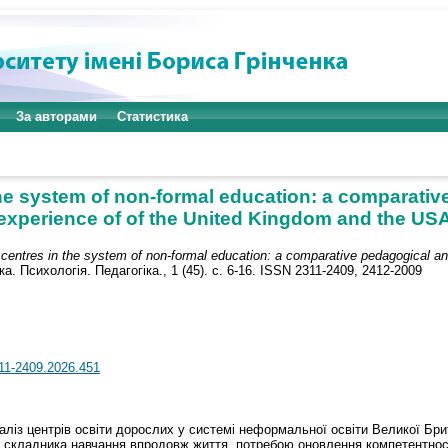
За авторами
Статистика
he system of non-formal education: a comparativ
experience of of the United Kingdom and the US
 centres in the system of non-formal education: a comparative pedagogical an
ка. Психологія. Педагогіка., 1 (45). с. 6-16. ISSN 2311-2409, 2412-2009
311-2409.2026.451
наліз центрів освіти дорослих у системі неформальної освіти Великої Бр
к складника навчання впродовж життя, потребою оновлення компетентно