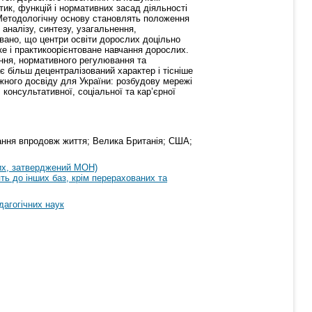
тик, функцій і нормативних засад діяльності
. Методологічну основу становлять положення
 аналізу, синтезу, узагальнення,
овано, що центри освіти дорослих доцільно
ке і практикоорієнтоване навчання дорослих.
ання, нормативного регулювання та
є більш децентралізований характер і тісніше
іжного досвіду для України: розбудову мережі
 консультативної, соціальної та кар’єрної
чання впродовж життя; Велика Британія; США;
их, затверджений МОН)
ть до інших баз, крім перерахованих та
дагогічних наук