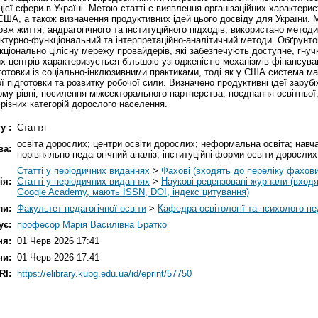
цієї сфери в Україні. Метою статті є виявлення організаційних характерис
а США, а також визначення продуктивних ідей цього досвіду для України
овж життя, андрагогічного та інституційного підходів; використано методи
руктурно-функціональний та інтерпретаційно-аналітичний методи. Обґрунт
нкціонально цілісну мережу провайдерів, які забезпечують доступне, гнуч
ких центрів характеризується більшою узгодженістю механізмів фінансув
готовки із соціально-інклюзивними практиками, тоді як у США система ма
ої підготовки та розвитку робочої сили. Визначено продуктивні ідеї заруб
ому рівні, посилення міжсекторального партнерства, поєднання освітньої,
різних категорій дорослого населення.
у :
Стаття
освіта дорослих; центри освіти дорослих; неформальна освіта; нав
ва:
порівняльно-педагогічний аналіз; інституційні форми освіти дорослих
Статті у періодичних виданнях
>
Фахові (входять до переліку фахов
ія:
Статті у періодичних виданнях
>
Наукові рецензовані журнали (входя
Google Academy, мають ISSN, DOI, індекс цитування)
ли:
Факультет педагогічної освіти
>
Кафедра освітології та психолого-пе
ує:
професор Марія Василівна Братко
ня:
01 Черв 2026 17:41
ни:
01 Черв 2026 17:41
RI:
https://elibrary.kubg.edu.ua/id/eprint/57750