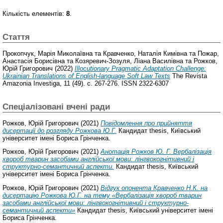
Кількість елементів:
8
.
Стаття
Прокопчук, Марія Миколаївна
та
Кравченко, Наталія Кимівна
та
Пожар,
Анастасія Борисівна
та
Козяревич-Зозуля, Ліана Василівна
та
Рожков,
Юрій Григорович
(2022)
Illocutionary Pragmatic Adaptation Challenge:
Ukrainian Translations of English-language Soft Law Texts
The Revista
Amazonia Investiga, 11 (49). с. 267-276. ISSN 2322-6307
Спеціалізовані вчені ради
Рожков, Юрій Григорович
(2021)
Повідомлення про прийняття
дисертації до розгляду Рожкова Ю.Г.
Кандидат thesis, Київський
університет імені Бориса Грінченка.
Рожков, Юрій Григорович
(2021)
Анотація Рожков Ю. Г. Вербалізація
хвороб тварин засобами англійської мови: лінгвокогнітивний і
структурно-семантичний аспекти.
Кандидат thesis, Київський
університет імені Бориса Грінченка.
Рожков, Юрій Григорович
(2021)
Відгук опонента Кравченко Н.К. на
дисертацію Рожкова Ю.Г. на тему «Вербалізація хвороб тварин
засобами англійської мови: лінгвокогнітивний і структурно-
семантичний аспекти»
Кандидат thesis, Київський університет імені
Бориса Грінченка.