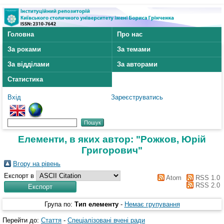
Головна
Про нас
За роками
За темами
За відділами
За авторами
Статистика
Вхід
Зареєструватись
Елементи, в яких автор: "
Рожков, Юрій
Григорович
"
Вгору на рівень
Експорт в
Atom
RSS 1.0
RSS 2.0
Група по:
Тип елементу
-
Немає групування
Перейти до:
Стаття
-
Спеціалізовані вчені ради