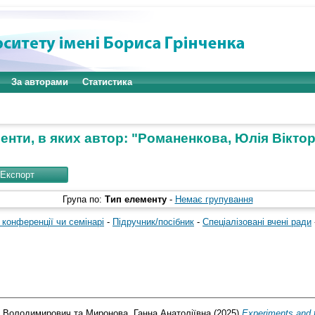
За авторами
Статистика
нти, в яких автор: "
Романенкова, Юлія Віктор
Група по:
Тип елементу
-
Немає групування
 конференції чи семінарі
-
Підручник/посібник
-
Спеціалізовані вчені ради
й Володимирович
та
Миронова, Ганна Анатоліївна
(2025)
Experiments and t