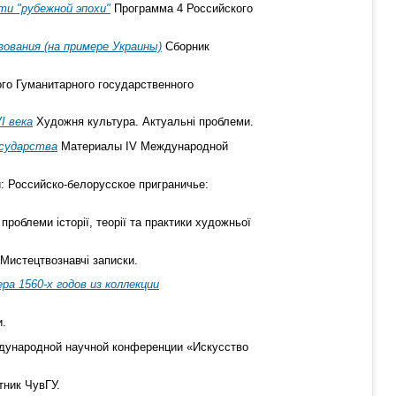
и "рубежной эпохи"
Программа 4 Российского
ования (на примере Украины)
Сборник
го Гуманитарного государственного
I века
Художня культура. Актуальні проблеми.
осударства
Материалы IV Международной
 Российско-белорусское приграничье:
проблеми історії, теорії та практики художньої
Мистецтвознавчі записки.
а 1560-х годов из коллекции
и.
ународной научной конференции «Искусство
ник ЧувГУ.