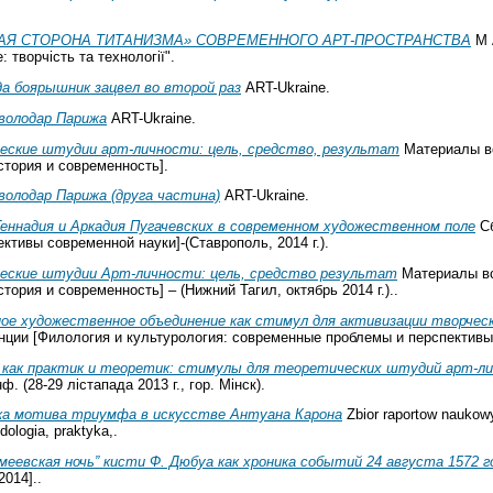
АЯ СТОРОНА ТИТАНИЗМА» СОВРЕМЕННОГО АРТ-ПРОСТРАНСТВА
М А
творчість та технології".
да боярышник зацвел во второй раз
АRT-Ukraine.
 володар Парижа
ART-Ukraine.
еские штудии арт-личности: цель, средство, результат
Материалы вс
тория и современность].
володар Парижа (друга частина)
АRT-Ukraine.
Геннадия и Аркадия Пугачевских в современном художественном поле
Сб
тивы современной науки]-(Ставрополь, 2014 г.).
еские штудии Арт-личности: цель, средство результат
Материалы вс
ория и современность] – (Нижний Тагил, октябрь 2014 г.)..
ое художественное объединение как стимул для активизации творчес
ии [Филология и культурология: современные проблемы и перспективы ра
 как практик и теоретик: стимулы для теоретических штудий арт-л
. (28-29 лістапада 2013 г., гор. Мінск).
а мотива триумфа в искусстве Антуана Карона
Zbior raportow naukow
dologia, praktyka,.
еевская ночь” кисти Ф. Дюбуа как хроника событий 24 августа 1572 г
2014]..