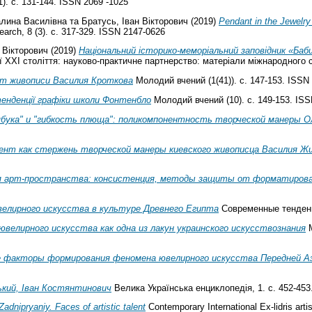
1). с. 131-144. ISSN 2069 -1025
алина Василівна
та
Братусь, Іван Вікторович
(2019)
Pendant in the Jewelry
search, 8 (3). с. 317-329. ISSN 2147-0626
 Вікторович
(2019)
Національний історико-меморіальний заповідник «Ба
ї ХХІ століття: науково-практичне партнерство: матеріали міжнародного си
т живописи Василия Кроткова
Молодий вчений (1(41)). с. 147-153. ISSN
тенденції графіки школи Фонтенбло
Молодий вчений (10). с. 149-153. IS
мбука" и "гибкость плюща": поликомпонентность творческой манеры О
ент как стержень творческой манеры киевского живописца Василия Ж
я арт-пространства: консистенция, методы защиты от форматиров
елирного искусства в культуре Древнего Египта
Современные тенденци
велирного искусства как одна из лакун украинского искусствознания
М
 факторы формирования феномена ювелирного искусства Передней А
ький, Іван Костянтинович
Велика Українська енциклопедія, 1. с. 452-453
adnipryaniy. Faces of artistic talent
Contemporary International Ex-lidris artis