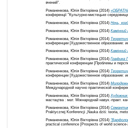
вчений".
Романенкова, Юлія Вікторівна
(2014)
«ОБРАТН
конференції "Культурно-мистецьке середовище: 
Романенкова, Юлія Вікторівна
(2014)
Ночь, ког
Романенкова, Юлія Вікторівна
(2014)
Камінний
Романенкова, Юлія Вікторівна
(2014)
Теоретич
конференции [Художественное образование: ис
Романенкова, Юлія Вікторівна
(2014)
Камінний 
Романенкова, Юлія Вікторівна
(2014)
Графика 
практической конференции [Проблемы и перспек
Романенкова, Юлія Вікторівна
(2014)
Теоретич
конференции [Художественное образование: ист
Романенкова, Юлія Вікторівна
(2014)
Молодежн
Международной научно практической конференц
Романенкова, Юлія Вікторівна
(2014)
Художник
мастацтва : мат. Міжнароднай навук.-практ. канф
Романенкова, Юлія Вікторівна
(2014)
Семантик
Praktycznej Konferencji „Nauka dziś: teoria, meto
Романенкова, Юлія Вікторівна
(2014)
“Варфолом
practical conference [Prospects of world science-