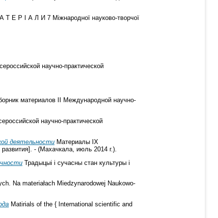
 Т Е Р І А Л И 7 Міжнародної науково-творчої
ероссийской научно-практической
орник материалов II Международной научно-
ероссийской научно-практической
кой деятельности
Материалы ІХ
звития]. - (Махачкала, июль 2014 г.).
ичности
Традыцыі і сучасны стан культуры і
ych. Na materiałach Miedzynarodowej Naukowo-
ода
Matirials of the { International scientific and