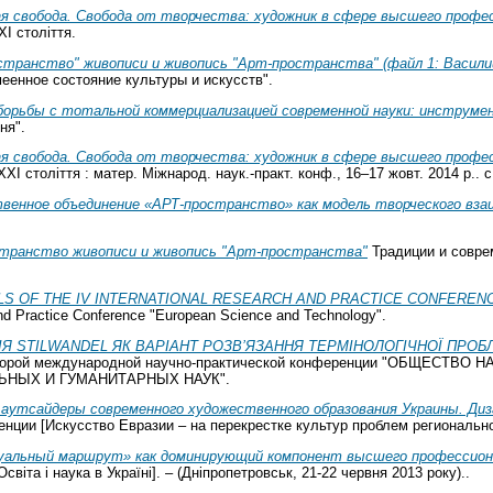
ая свобода. Свобода от творчества: художник в сфере высшего профе
ХІ століття.
странство" живописи и живопись "Арт-пространства" (файл 1: Васили
еенное состояние культуры и искусств".
орьбы с тотальной коммерциализацией современной науки: инструме
ня".
ая свобода. Свобода от творчества: художник в сфере высшего профе
ХІ століття : матер. Міжнарод. наук.-практ. конф., 16–17 жовт. 2014 р.. с
венное объединение «АРТ-пространство» как модель творческого вза
транство живописи и живопись "Арт-пространства"
Традиции и совре
S OF THE IV INTERNATIONAL RESEARCH AND PRACTICE CONFERENCE "E
nd Practice Conference "European Science and Technology".
ІЯ STILWANDEL ЯК ВАРІАНТ РОЗВ’ЯЗАННЯ ТЕРМІНОЛОГІЧНОЇ ПРО
орой международной научно-практической конференции "ОБЩЕСТВО
НЫХ И ГУМАНИТАРНЫХ НАУК".
 аутсайдеры современного художественного образования Украины. Диз
ции [Искусство Евразии – на перекрестке культур проблем регионально
уальный маршрут» как доминирующий компонент высшего профессиона
віта і наука в Україні]. – (Дніпропетровськ, 21-22 червня 2013 року)..