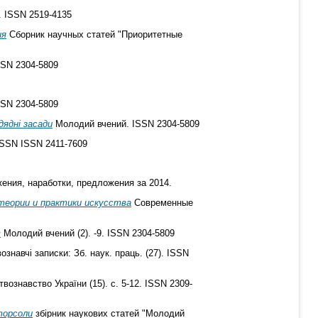
4. ISSN 2519-4135
ия
Сборник научных статей "Приоритетные
SSN 2304-5809
SSN 2304-5809
ядні засади
Молодий вчений. ISSN 2304-5809
SSN ISSN 2411-7609
ния, наработки, предложения за 2014.
теории и практики искусства
Современные
в
Молодий вчений (2). -9. ISSN 2304-5809
знавчі записки: Зб. наук. праць. (27). ISSN
вознавство України (15). с. 5-12. ISSN 2309-
торсоли
збірник наукових статей "Молодий