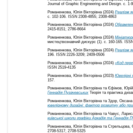
Journal of Graphic Engineering and Design. с. 1
Романенкова, Юлія Вікторівна
(2024)
Реалізм я
с. 102-106. ISSN 2308-4855; 2308-4863
Романенкова, Юлія Вікторівна
(2024)
Обрамлен
2415-8151; 2786-8664
Романенкова, Юлія Вікторівна
(2024)
Мініатюрн
мистецтвознавчий дискурс (1). с. 160-165. ISS
Романенкова, Юлія Вікторівна
(2024)
Реалізм я
196. ISSN 2226-3209; 2409-0506
Романенкова, Юлія Вікторівна
(2024)
«Код пере
ISSN 2519-4135
Романенкова, Юлія Вікторівна
(2023)
Ювелірні 
157.
Романенкова, Юлія Вікторівна
та
Єфімов, Юрі
Геннадія Пугачевських
Теорія та практика диза
Романенкова, Юлія Вікторівна
та
Здор, Оксана
ювелірному дизайні: фактор розвитку або при
Романенкова, Юлія Вікторівна
та
Чавус, Лариса
київської школи графіки Аркадія та Геннадія 
Романенкова, Юлія Вікторівна
та
Стрельцова, С
2708-5317; 2708-5325