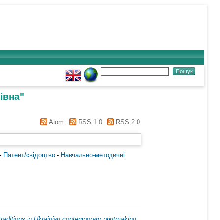
івна
"
Atom
RSS 1.0
RSS 2.0
-
Патент/свідоцтво
-
Навчально-методичні
raditions in Ukrainian contemporary printmaking