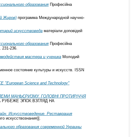
ссионального образования
Професійна
й Жиров)
программа Международной научно-
нтарий искусствоведа
матеріали доповідей
ссионального образования
Професійна
. 231-236.
имодействия мастера и ученика
Молодий
менное состояние культуры и искусств. ISSN
uropean Science and Technology"
БЛЕМИ МАНЬЄРИЗМУ. ГОЛОВНІ ПРОТИРІЧЧЯ
 НА РУБЕЖЕ ЭПОХ:ВЗГЛЯД НА
айн. Искусствоведение. Реставрация
го искусствознания)].
льного образования современной Украины