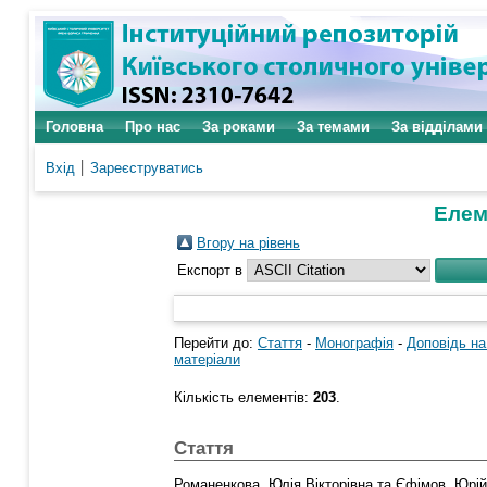
Головна
Про нас
За роками
За темами
За відділами
Вхід
Зареєструватись
Елеме
Вгору на рівень
Експорт в
Перейти до:
Стаття
-
Монографія
-
Доповідь на
матеріали
Кількість елементів:
203
.
Стаття
Романенкова, Юлія Вікторівна
та
Єфімов, Юрі