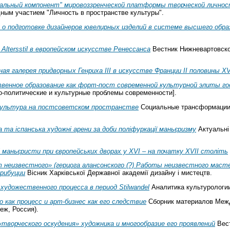
альный компонент" мировоззренческой платформы творческой личност
ным участием "Личность в пространстве культуры".
у о подготовке дизайнеров ювелирных изделий в системе высшего образ
Altersstil в европейском искусстве Ренессанса
Вестник Нижневартовско
я галерея придворных Генриха ІІІ в искусстве Франции ІІ половины XV
венное образование как форт-пост современной культурной элиты г
о-политические и культурные проблемы современности].
культура на постсоветском пространстве
Социальные трансформации:
а та іспанська художні арени за доби поліфуркації маньєризму
Актуальні 
і маньєристи при європейських дворах у XVI – на початку XVII століть
неизвестного» (герцога алансонского (?) Работы неизвестного мастер
трибуции
Вісник Харківської Державної академії дизайну і мистецтв.
художественного процесса в период Stilwandel
Аналитика культурологи
 как процесс и арт-бизнес как его следствие
Сборник материалов Межд
еж, Россия).
творческого оскудения» художника и многообразие его проявлений
Вест