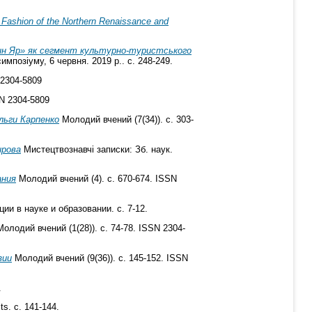
 Fashion of the Northern Renaissance and
бин Яр» як сегмент культурно-туристського
мпозіуму, 6 червня. 2019 р.. с. 248-249.
 2304-5809
SN 2304-5809
льги Карпенко
Молодий вчений (7(34)). с. 303-
ирова
Мистецтвознавчі записки: Зб. наук.
ания
Молодий вчений (4). с. 670-674. ISSN
и в науке и образовании. с. 7-12.
олодий вчений (1(28)). с. 74-78. ISSN 2304-
зии
Молодий вчений (9(36)). с. 145-152. ISSN
.
ts. с. 141-144.