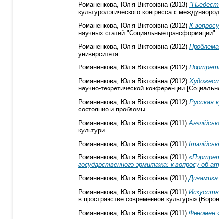
Романенкова, Юлія Вікторівна
(2013)
"Пьедест
культурологического конгресса с междунаород
Романенкова, Юлія Вікторівна
(2012)
К вопрос
научных статей "Социальныетрансформации".
Романенкова, Юлія Вікторівна
(2012)
Проблема 
университета.
Романенкова, Юлія Вікторівна
(2012)
Портретна
Романенкова, Юлія Вікторівна
(2012)
Художест
научно-теоретической конференции [Социальн
Романенкова, Юлія Вікторівна
(2012)
Русская 
состояние и проблемы.
Романенкова, Юлія Вікторівна
(2011)
Англійськ
культури.
Романенкова, Юлія Вікторівна
(2011)
Італійськ
Романенкова, Юлія Вікторівна
(2011)
«Портрет 
государственного эрмитажа: к вопросу об а
Романенкова, Юлія Вікторівна
(2011)
Динамика 
Романенкова, Юлія Вікторівна
(2011)
Искусство
в пространстве современной культуры» (Ворон
Романенкова, Юлія Вікторівна
(2011)
Феномен «