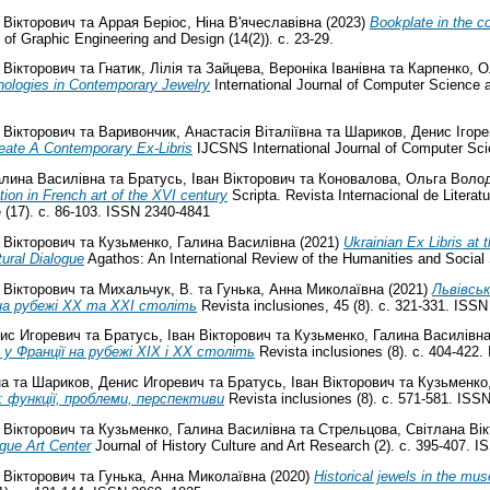
 Вікторович
та
Аррая Беріос, Ніна В'ячеславівна
(2023)
Bookplate in the co
 of Graphic Engineering and Design (14(2)). с. 23-29.
 Вікторович
та
Гнатик, Лілія
та
Зайцева, Вероніка Іванівна
та
Карпенко, О
ologies in Contemporary Jewelry
International Journal of Computer Science a
 Вікторович
та
Варивончик, Анастасія Віталіївна
та
Шариков, Денис Ігор
eate A Contemporary Ex-Libris
IJCSNS International Journal of Computer Scie
алина Василівна
та
Братусь, Іван Вікторович
та
Коновалова, Ольга Воло
tion in French art of the XVI century
Scripta. Revista Internacional de Literatu
e (17). с. 86-103. ISSN 2340-4841
 Вікторович
та
Кузьменко, Галина Василівна
(2021)
Ukrainian Ex Libris at 
tural Dialogue
Agathos: An International Review of the Humanities and Social 
 Вікторович
та
Михальчук, В.
та
Гунька, Анна Миколаївна
(2021)
Львівськ
і на рубежі XX та XXI століть
Revista inclusiones, 45 (8). с. 321-331. ISS
ис Игоревич
та
Братусь, Іван Вікторович
та
Кузьменко, Галина Василівн
у Франції на рубежі XIX і XX століть
Revista inclusiones (8). с. 404-422
на
та
Шариков, Денис Игоревич
та
Братусь, Іван Вікторович
та
Кузьменко
 функції, проблеми, перспективи
Revista inclusiones (8). с. 571-581. ISS
 Вікторович
та
Кузьменко, Галина Василівна
та
Стрельцова, Світлана Вік
gue Art Center
Journal of History Culture and Art Research (2). с. 395-407. 
 Вікторович
та
Гунька, Анна Миколаївна
(2020)
Historical jewels in the mu