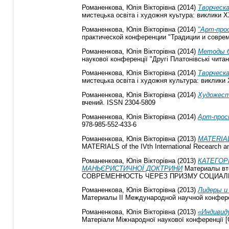
Романенкова, Юлія Вікторівна
(2014)
Творческ
мистецька освіта і художня куьтура: виклики Х
Романенкова, Юлія Вікторівна
(2014)
"Арт-про
практической конференции "Традиции и соврем
Романенкова, Юлія Вікторівна
(2014)
Методы б
наукової конференції "Другі Платонівські читан
Романенкова, Юлія Вікторівна
(2014)
Творческ
мистецька освіта і художня культура: виклики Х
Романенкова, Юлія Вікторівна
(2014)
Художест
вчений. ISSN 2304-5809
Романенкова, Юлія Вікторівна
(2014)
Арт-прос
978-985-552-433-6
Романенкова, Юлія Вікторівна
(2013)
MATERIAL
MATERIALS of the IVth International Recearch a
Романенкова, Юлія Вікторівна
(2013)
КАТЕГОР
МАНЬЄРИСТИЧНОЇ ДОКТРИНИ
Материалы вт
СОВРЕМЕННОСТЬ ЧЕРЕЗ ПРИЗМУ СОЦИАЛЬ
Романенкова, Юлія Вікторівна
(2013)
Лидеры и
Материалы ІІ Международной научной конферен
Романенкова, Юлія Вікторівна
(2013)
«Индивид
Матеріали Міжнародної наукової конференції [Ос