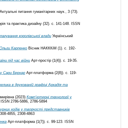
Актуальнi питання гуманiтарних наук., 3 (73).
рія та практика дизайну (32). с. 141-148. ISSN
агування королівської влади
Український
 Ольги Карпенко
Вісник НАКККіМ (1). с. 192-
їни під час війни
Арт-простір (1(4)). с. 19-35.
жу Сари Бернар
Арт-платформа (2(8)). с. 119-
лика в друкованій графіці Аркадія та
имирівна
(2023)
Комп’ютерні технології у
. ISSN 2786-5886, 2786-5894
урних кодів у творчості представників
2308-4855, 2308-4863
енка
Арт-платформа (1(7)). с. 99-123. ISSN