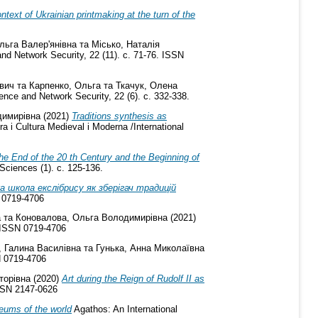
ntext of Ukrainian printmaking at the turn of the
льга Валер'янівна
та
Місько, Наталія
nd Network Security, 22 (11). с. 71-76. ISSN
евич
та
Карпенко, Ольга
та
Ткачук, Олена
nce and Network Security, 22 (6). с. 332-338.
димирівна
(2021)
Traditions synthesis as
ra i Cultura Medieval i Moderna /International
the End of the 20 th Century and the Beginning of
Sciences (1). с. 125-136.
а школа екслібрису як зберігач традицій
N 0719-4706
а
та
Коновалова, Ольга Володимирівна
(2021)
. ISSN 0719-4706
, Галина Василівна
та
Гунька, Анна Миколаївна
N 0719-4706
торівна
(2020)
Art during the Reign of Rudolf II as
ISSN 2147-0626
seums of the world
Agathos: An International