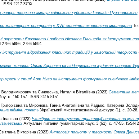
-9. ISSN 2217-379X
к реверс творчого амплуа київського художника Геннадія Пугачевського
ня мініатюрних портретів у XVII столітті як ювелірне мистецтво
Тео
і портрети Єлизавети I роботи Ніколаса Гілльярда як інструмент проп
N 2786-5886; 2786-5894
к інструмент відродження класичних традицій у живописній творчості
моги»: живопис Ольги Карпенко як віддзеркалення художніх процесів Укра
прикраси у стилі Арт Нуво як інструмент формування сценічного імід
й Володимирович
та
Синявська, Наталія Віталіївна
(2023)
Семантика мете
йну. с. 150-157. ISSN 2415-8151
 Григорієвна
та
Миронова, Ганна Анатоліївна
та
Радько, Катерина Волод
чина підміни понять
Український мистецтвознавчий дискурс (1). с. 20-28
 Іванівна
(2023)
Екслібрис як інструмент трансляції національно-культ
Пугачевських
Актуальнi питання гуманiтарних наук, 3 (61). с. 47-55. ISSN 
вітлана Вікторівна
(2023)
Антологія польоту у творчості Олега Денис