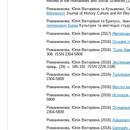
Review of the Humanities and Social Sciences (1
Романенкова, Юлія Вікторівна
та
Кузьменко, Г
Mannerism
Journal of History Culture and Art Re
Романенкова, Юлія Вікторівна
та
Братусь, Іван
потенціалу Києва
Культурні та мистецькі студі
Романенкова, Юлія Вікторівна
(2017)
Импариан
Романенкова, Юлія Вікторівна
(2016)
Основні 
Романенкова, Юлія Вікторівна
(2016)
"Сила ба
308. ISSN 2304-5809
Романенкова, Юлія Вікторівна
(2016)
Эксперим
праць. (29). с. 185-192. ISSN 2226-2180
Романенкова, Юлія Вікторівна
(2016)
Типологи
2304-5809
Романенкова, Юлія Вікторівна
(2016)
Место юв
Романенкова, Юлія Вікторівна
(2016)
История ю
5809
Романенкова, Юлія Вікторівна
(2016)
Основные
2304-5809
Романенкова, Юлія Вікторівна
(2016)
Айвазовс
Романенкова, Юлія Вікторівна
(2016)
Gennadiy Z