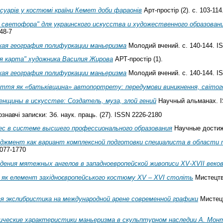
суарів у костюмі країни Кемет доби фараонів
Арт-простір (2). с. 103-11
светофора" для украинского искусства и художественного образован
48-7
кая география полифуркации маньеризма
Молодий вчений. с. 140-144. I
я карта" художника Василия Жирова
АРТ-простір (1).
кая география полифуркации маньеризма
Молодий вчений. с. 140-144. I
іття як «батьківщина» автопортрету: передумови виникнення, світогд
енщины в искусстве: Создатель, муза, злой гений
Научный альманах. I
знавчі записки: Зб. наук. праць. (27). ISSN 2226-2180
ес в системе высшего профессионального образования
Научные достиже
джмент как вариант комплексной подготовки специалиста в области 
077-1770
дения мятежных ангелов в западноевропейской живописи XV-XVII веко
 як елемент західноєвропейського костюму XV – XVI століть
Мистецтво
ая экслибристика на международной арене современной графики
Мистецт
ческие характеристики маньеризма в скульптурном наследии А. Мон