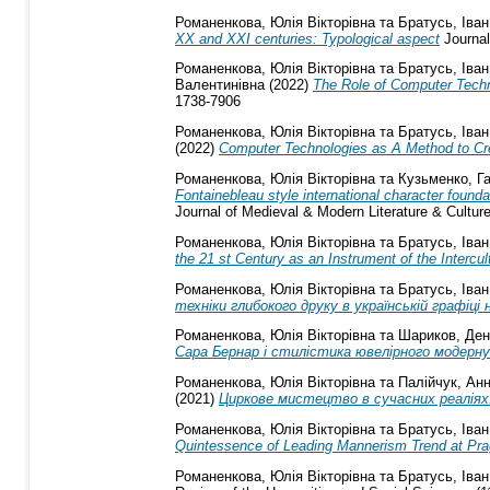
Романенкова, Юлія Вікторівна
та
Братусь, Іван
XX and XXI centuries: Typological aspect
Journal
Романенкова, Юлія Вікторівна
та
Братусь, Іван
Валентинівна
(2022)
The Role of Computer Techn
1738-7906
Романенкова, Юлія Вікторівна
та
Братусь, Іван
(2022)
Computer Technologies as A Method to Cr
Романенкова, Юлія Вікторівна
та
Кузьменко, Г
Fontainebleau style international character founda
Journal of Medieval & Modern Literature & Cultur
Романенкова, Юлія Вікторівна
та
Братусь, Іван
the 21 st Century as an Instrument of the Intercul
Романенкова, Юлія Вікторівна
та
Братусь, Іван
техніки глибокого друку в українській графіц
Романенкова, Юлія Вікторівна
та
Шариков, Ден
Сара Бернар і стилістика ювелірного модерну 
Романенкова, Юлія Вікторівна
та
Палійчук, Ан
(2021)
Циркове мистецтво в сучасних реаліях:
Романенкова, Юлія Вікторівна
та
Братусь, Іван
Quintessence of Leading Mannerism Trend at Pra
Романенкова, Юлія Вікторівна
та
Братусь, Іван