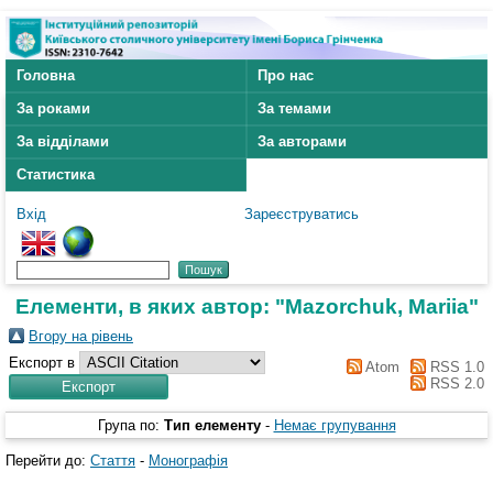
Головна
Про нас
За роками
За темами
За відділами
За авторами
Статистика
Вхід
Зареєструватись
Елементи, в яких автор: "
Mazorchuk, Mariia
"
Вгору на рівень
Експорт в
Atom
RSS 1.0
RSS 2.0
Група по:
Тип елементу
-
Немає групування
Перейти до:
Стаття
-
Монографія