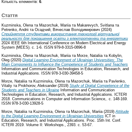
Кількість елементів:
6
.
Стаття
Kuzminska, Olena
та
Mazorchuk, Mariia
та
Makarevych, Svitlana
та
Petrenko, Andrii
та
Осадчий, Вячеслав Володимирович
(2024)
Сприйняття студентами використання технології віртуальної
реальності для покращення освіти з електротехніки та енергетики
2024 IEEE 6th International Conference on Modern Electrical and Energy
System (MEES). с. 1-6. ISSN 979-8-3315-0896-8
Kuzminska, Olena
та
Mazorchuk, Mariia
та
Morze, Nataliia
та
Kobylin,
Oleg
(2020)
Digital Learning Environment of Ukrainian Universities: The
Main Components to Influence the Competence of Students and Teachers
Information and Communication Technologies in Education, Research, and
Industrial Applications. ISSN 978-3-030-39458-5
Morze, Nataliia
та
Kuzminska, Olena
та
Mazorchuk, Mariia
та
Pavlenko,
Vitaliy
та
Prokhorov, Aleksander
(2019)
Study of Digital Competence of the
Students and Teachers in Ukraine
Information and Communication
Technologies in Education, Research, and Industrial Applications. ICTERI
2018. Communications in Computer and Information Science,. с. 148-169.
ISSN 978-3-030-13928-5
Morze, Nataliia
та
Kuzminska, Olena
та
Mazorchuk, Mariia
(2019)
Attitude
to the Digital Learning Environment in Ukrainian Universities
ICT in
Education, Research, and Industrial Applications. Proc. 15th Int. Conf.
ICTERI 2019. Volume II: Workshops., 2393. с. 53-67.