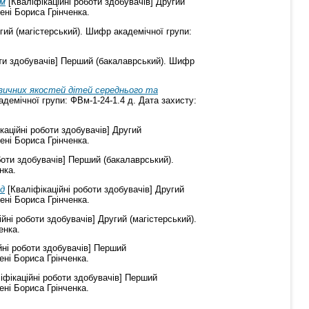
ям
[Кваліфікаційні роботи здобувачів] Другий
ені Бориса Грінченка.
гий (магістерський). Шифр академічної групи:
оти здобувачів] Перший (бакалаврський). Шифр
ізичних якостей дітей середнього та
адемічної групи: ФВм-1-24-1.4 д. Дата захисту:
каційні роботи здобувачів] Другий
ені Бориса Грінченка.
боти здобувачів] Перший (бакалаврський).
нка.
нд
[Кваліфікаційні роботи здобувачів] Другий
ені Бориса Грінченка.
йні роботи здобувачів] Другий (магістерський).
енка.
йні роботи здобувачів] Перший
ені Бориса Грінченка.
іфікаційні роботи здобувачів] Перший
ені Бориса Грінченка.