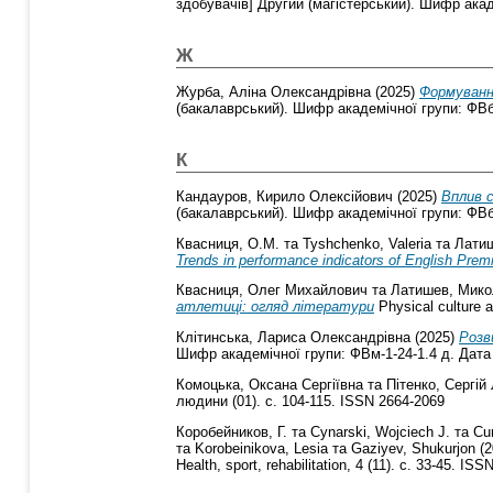
здобувачів] Другий (магістерський). Шифр акад
Ж
Журба, Аліна Олександрівна
(2025)
Формуванн
(бакалаврський). Шифр академічної групи: ФВб-
К
Кандауров, Кирило Олексійович
(2025)
Вплив 
(бакалаврський). Шифр академічної групи: ФВб-
Квасниця, О.М.
та
Tyshchenko, Valeria
та
Латиш
Trends in performance indicators of English Pre
Квасниця, Олег Михайлович
та
Латишев, Мико
атлетиці: огляд літератури
Physical culture a
Клітинська, Лариса Олександрівна
(2025)
Розв
Шифр академічної групи: ФВм-1-24-1.4 д. Дата 
Комоцька, Оксана Сергіївна
та
Пітенко, Сергій
людини (01). с. 104-115. ISSN 2664-2069
Коробейников, Г.
та
Cynarski, Wojciech J.
та
Cu
та
Korobeinikova, Lesia
та
Gaziyev, Shukurjon
(2
Health, sport, rehabilitation, 4 (11). с. 33-45. IS