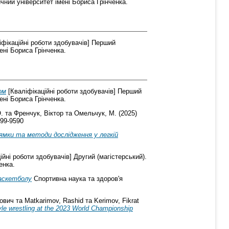
чний університет імені Бориса Грінченка.
фікаційні роботи здобувачів] Перший
ені Бориса Грінченка.
ом
[Кваліфікаційні роботи здобувачів] Перший
ені Бориса Грінченка.
.
та
Френчук, Віктор
та
Омельчук, М.
(2025)
299-9590
ямки та методи дослідження у легкій
ійні роботи здобувачів] Другий (магістерський).
енка.
баскетболу
Спортивна наука та здоров'я
ович
та
Matkarimov, Rashid
та
Kerimov, Fikrat
yle wrestling at the 2023 World Championship