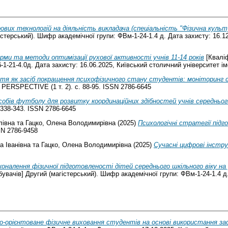
вих технологій на діяльність викладача (спеціальність "Фізична культ
істерський). Шифр академічної групи: ФВм-1-24-1.4 д. Дата захисту: 16.1
ми та методи оптимізації рухової активності учнів 11-14 років
[Кваліф
1-21-4.0д. Дата захисту: 16.06.2025, Київський столичний університет ім
тя як засіб покращення психофізичного стану студентів: моніторинг 
RSPECTIVE (1 т. 2). с. 88-95. ISSN 2786-6645
обів футболу для розвитку координаційних здібностей учнів середнього
338-343. ISSN 2786-6645
лівна
та
Гацко, Олена Володимирівна
(2025)
Психологічні стратегії підг
SN 2786-9458
а Іванівна
та
Гацко, Олена Володимирівна
(2025)
Сучасні цифрові інстр
оналення фізичної підготовленості дітей середнього шкільного віку на
бувачів] Другий (магістерський). Шифр академічної групи: ФВм-1-24-1.4 д.
-орієнтоване фізичне виховання студентів на основі використання за