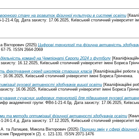
воєнного стану на розвиток фізичної культури в системі освіти
[Квалі
1-21-4.0д. Дата захисту: 17.06.2025, Київський столичний університет ім
а Вікторович
(2025)
Цифрові технології та фізична активність здобува
. 67-75. ISSN 2664-2069
діяльність команд на Чемпіонаті Європи 2024 з футболу
[Кваліфікаційн
захисту: 16.12.2025, Київський столичний університет імені Бориса Грінч
ть фехтування серед школярів старших класів
[Кваліфікаційні роботи 
: 16.06.2025, Київський столичний університет імені Бориса Грінченка.
имізації рухової активності здобувачів вищої освіти
[Кваліфікаційні ро
ахисту: 16.06.2025, Київський столичний університет імені Бориса Грінче
сування сучасних цифрових технологій для підвищення рухової активно
фр академічної групи: ФВб-1-21-4.0д. Дата захисту: 17.06.2025, Київськ
и та методи оптимізації фізичної активності здобувачів освіти
[Квал
1-24-1.4 д. Дата захисту: 17.12.2025, Київський столичний університет ім
.A.
та
Латишев, Микола Вікторович
(2025)
Причини змін у сфері фізичної
сник Придніпров’я (2). с. 121-131. ISSN 2071-1476