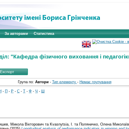
За авторами
Статистика
діл: "Кафедра фізичного виховання і педагогіки
Група по:
Автори
-
Тип елементу
-
Немає групування
Н
-
П
-
Р
-
С
-
Т
-
Ф
-
Ч
-
Ш
ишев, Микола Вікторович
та
Kvasnytsia, I.
та
Поляничко, Олена Миколаї
лівна
(2025)
Longitudinal analysis of performance indicators in winning and l