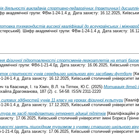
я діяльності викладачів спортивно-педагогічних (практичних) дисциплі
фр академічної групи: ФВм-1-24-1.4 д. Дата захисту: 16.12.2025, Київськ
дготовка тхеквондистів високої кваліфікації до всеукраїнських і міжнар
істерський). Шифр академічної групи: ФВм-1-24-1.4 д. Дата захисту: 16.1
ня фізичної підготовленості спортсменів-легкоатлетів на етапі базов
емічної групи: ФВб-1-21-4.0д. Дата захисту: 16.06.2025, Київський стол
ток спритності учнів середнього шкільного віку засобами футболу
[Кв
1-24-1.4 д. Дата захисту: 16.12.2025, Київський столичний університет ім
ич
та
Квасниця, І.
та
Хіміч, В.Л.
та
Тіптюк, Ю.С.
(2025)
Мотивація дітей 
хайла Драгоманова, 187 (2). с. 54-58. ISSN 2311-2220
силових здібностей учнів 11 класу на уроках фізичної культури
[Кваліфі
1-24-1.4 д. Дата захисту: 17.12.2025, Київський столичний університет ім
ьтура як засіб профілактики інтернет адикції підлітків
[Кваліфікаційні 
ахисту: 17.06.2025, Київський столичний університет імені Бориса Грінче
ивості занять пішохідним туризмом з учнями старшого шкільного віку
1-21-4.0д. Дата захисту: 17.06.2025, Київський столичний університет ім