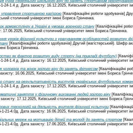
я учнів середнього шкільного віку до занять спортивним орієнтуванн
1-24-1.4 д. Дата захисту: 16.12.2025, Київський столичний університет ім
 управління спортивною кар'єрою
[Кваліфікаційні роботи здобувачів] Дру
ський столичний університет імені Бориса Грінченка.
к армрестлінгу в Україні в умовах воєнного стану
[Кваліфікаційні роб
: 17.06.2025, Київський столичний університет імені Бориса Грінченка.
ння уроків фізичної культури з урахуванням особливостей розвитку ф
стану
[Кваліфікаційні роботи здобувачів] Другий (магістерський). Шифр ак
мені Бориса Грінченка.
рство як фактор розвитку виду спорту (на прикладі футболу)
[Кваліфі
1-24-1.4 д. Дата захисту: 16.12.2025, Київський столичний університет ім
 чоловіків та жінок зрілого віку до занять фітнесом
[Кваліфікаційні ро
ахисту: 16.06.2025, Київський столичний університет імені Бориса Грінче
го стану на результативність виступів українських футбольних кома
1-24-1.4 д. Дата захисту: 17.12.2025, Київський столичний університет ім
оматичні заняття у фізичному вихованні людей зрілого віку
[Кваліфікаці
захисту: 17.12.2025, Київський столичний університет імені Бориса Грінч
ових технологій на діяльність вчителя фізичної культури
[Кваліфікаці
1-21-4.0д. Дата захисту: 16.06.2025, Київський столичний університет ім
ціальних мереж на мотивацію дітей та молоді до занять спортом
[Квал
1-21-4.0д. Дата захисту: 17.06.2025, Київський столичний університет ім