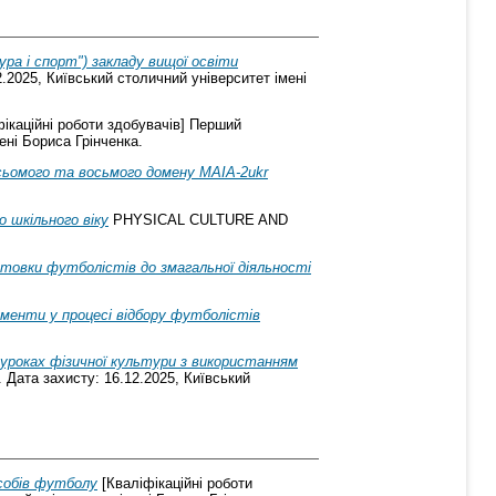
ура і спорт") закладу вищої освіти
2.2025, Київський столичний університет імені
ікаційні роботи здобувачів] Перший
ені Бориса Грінченка.
сьомого та восьмого домену MAIA-2ukr
 шкільного віку
PHYSICAL CULTURE AND
отовки футболістів до змагальної діяльності
ументи у процесі відбору футболістів
 уроках фізичної культури з використанням
 Дата захисту: 16.12.2025, Київський
собів футболу
[Кваліфікаційні роботи