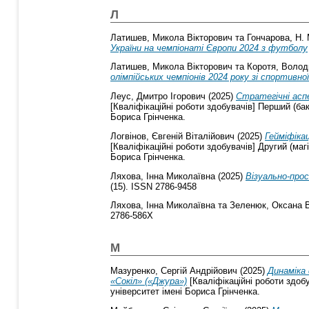
Л
Латишев, Микола Вікторович
та
Гончарова, Н. 
України на чемпіонаті Європи 2024 з футболу
Латишев, Микола Вікторович
та
Коротя, Воло
олімпійських чемпіонів 2024 року зі спортивно
Леус, Дмитро Ігорович
(2025)
Стратегічні асп
[Кваліфікаційні роботи здобувачів] Перший (ба
Бориса Грінченка.
Логвінов, Євгеній Віталійович
(2025)
Гейміфікац
[Кваліфікаційні роботи здобувачів] Другий (маг
Бориса Грінченка.
Ляхова, Інна Миколаївна
(2025)
Візуально-про
(15). ISSN 2786-9458
Ляхова, Інна Миколаївна
та
Зеленюк, Оксана 
2786-586X
М
Мазуренко, Сергій Андрійович
(2025)
Динаміка 
«Сокіл» («Джура»)
[Кваліфікаційні роботи здобу
університет імені Бориса Грінченка.