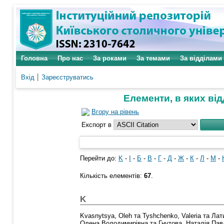
Головна
Про нас
За роками
За темами
За відділами
Вхід
Зареєструватись
Елементи, в яких від
Вгору на рівень
Експорт в
Перейти до:
K
-
І
-
Б
-
В
-
Г
-
Д
-
Ж
-
К
-
Л
-
М
-
Кількість елементів:
67
.
K
Kvasnytsya, Oleh
та
Tyshchenko, Valeria
та
Лат
Олена Володимирівна
та
Гнутова, Наталія Пав