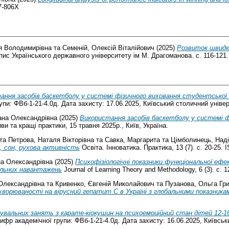
47-806X
ія Володимирівна
та
Семеній, Олексій Віталійович
(2025)
Розвиток швидкі
ис Українського державного університету ім М. Драгоманова. с. 116-121
ання засобів баскетболу у системі фізичного виховання студентської 
и: ФВб-1-21-4.0д. Дата захисту: 17.06.2025, Київський столичний універ
ана Олександрівна
(2025)
Використання засобів баскетболу у системі ф
ви та кращі практики, 15 травня 2025р., Київ, Україна.
та
Петрова, Наталя Вікторівна
та
Савка, Маргарита
та
Цімболинець, Над
, сон, рухова активність
Освіта. Інноватика. Практика, 13 (7). с. 20-25.
а Олександрівна
(2025)
Психофізіологічні показники функціональної еф
альних навантажень
Journal of Learning Theory and Methodology, 6 (3). с.
Олександрівна
та
Кривенко, Євгеній Миколайович
та
Пузанова, Ольга Гри
ахворюваності на вірусний гепатит С в Україні з глобальними показника
увальних занять з карате-кіокушин на психоемоційний стан дітей 12-16
фр академічної групи: ФВб-1-21-4.0д. Дата захисту: 16.06.2025, Київськ