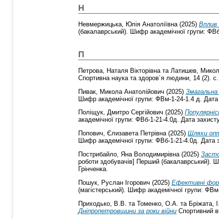
Н
Невмержицька, Юлія Анатоліївна
(2025)
Вплив 
(бакалаврський). Шифр академічної групи: ФВб-
П
Петрова, Наталя Вікторівна
та
Латишев, Микол
Спортивна наука та здоров´я людини, 14 (2). с
Пивак, Микола Анатолійович
(2025)
Змагальна 
Шифр академічної групи: ФВм-1-24-1.4 д. Дата 
Поліщук, Дмитро Сергійович
(2025)
Популярніс
академічної групи: ФВб-1-21-4.0д. Дата захисту
Попович, Єлизавета Петрівна
(2025)
Шляхи опт
Шифр академічної групи: ФВб-1-21-4.0д. Дата з
Пострибайло, Яна Володимирівна
(2025)
Засто
роботи здобувачів] Перший (бакалаврський). Ши
Грінченка.
Пошук, Руслан Ігорович
(2025)
Ефективні форм
(магістерський). Шифр академічної групи: ФВм-
Приходько, В.B.
та
Томенко, О.A.
та
Бріжата, І
Дніпропетровщини за роки війни
Спортивний ві