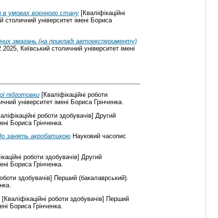
н в умовах воєнного стану
[Кваліфікаційні
ий столичний університет імені Бориса
одних змагань (на прикладі автоексперименту)
2.2025, Київський столичний університет імені
ої підготовки
[Кваліфікаційні роботи
ичний університет імені Бориса Грінченка.
аліфікаційні роботи здобувачів] Другий
ені Бориса Грінченка.
до занять акробатикою
Науковий часопис
каційні роботи здобувачів] Другий
ені Бориса Грінченка.
роботи здобувачів] Перший (бакалаврський).
нка.
[Кваліфікаційні роботи здобувачів] Перший
ені Бориса Грінченка.