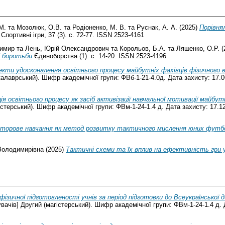
М.
та
Мозолюк, О.В.
та
Родіоненко, М. В.
та
Руснак, А. А.
(2025)
Порівнял
Спортивні ігри, 37 (3). с. 72-77. ISSN 2523-4161
димир
та
Лень, Юрій Олександрович
та
Корольов, Б.А.
та
Ляшенко, О.Р.
(
ї боротьби
Єдиноборства (1). с. 14-20. ISSN 2523-4196
екти удосконалення освітнього процесу майбутніх фахівців фізичного 
калаврський). Шифр академічної групи: ФВб-1-21-4.0д. Дата захисту: 17.0
ія освітнього процесу як засіб активізації навчальної мотивації майбут
істерський). Шифр академічної групи: ФВм-1-24-1.4 д. Дата захисту: 17.1
сторове навчання як метод розвитку тактичного мислення юних футб
Володимирівна
(2025)
Тактичні схеми та їх вплив на ефективність гри 
фізичної підготовленості учнів за період підготовки до Всеукраїнської 
вачів] Другий (магістерський). Шифр академічної групи: ФВм-1-24-1.4 д. 