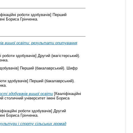
фікаційні роботи здобувачів] Перший
ені Бориса Грінченка.
чів вищої освіти: результати опитування
і роботи здобувачів] Другий (магістерський).
енка.
здобувачів] Перший (бакалаврський). Шифр
боти здобувачів] Перший (бакалаврський).
нка.
сті здобувачів вищої освіти
[Кваліфікаційні
ий столичний університет імені Бориса
іфікаційні роботи здобувачів] Другий
ені Бориса Грінченка.
 культури і спорту cільських громад