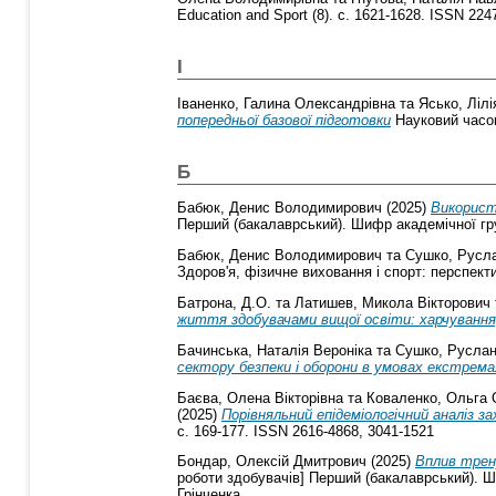
Education and Sport (8). с. 1621-1628. ISSN 22
І
Іваненко, Галина Олександрівна
та
Ясько, Ліл
попередньої базової підготовки
Науковий часоп
Б
Бабюк, Денис Володимирович
(2025)
Використ
Перший (бакалаврський). Шифр академічної груп
Бабюк, Денис Володимирович
та
Сушко, Русл
Здоров'я, фізичне виховання і спорт: перспекти
Батрона, Д.О.
та
Латишев, Микола Вікторович
життя здобувачами вищої освіти: харчування
Бачинська, Наталія Вероніка
та
Сушко, Руслан
сектору безпеки і оборони в умовах екстрем
Баєва, Олена Вікторівна
та
Коваленко, Ольга 
(2025)
Порівняльний епідеміологічний аналіз з
с. 169-177. ISSN 2616-4868, 3041-1521
Бондар, Олексій Дмитрович
(2025)
Вплив трен
роботи здобувачів] Перший (бакалаврський). Ши
Грінченка.