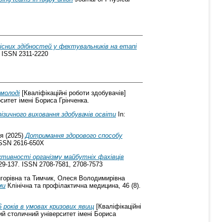
сних здібностей у фехтувальників на етапі
. ISSN 2311-2220
молоді
[Кваліфікаційні роботи здобувачів]
ситет імені Бориса Грінченка.
ізичного виховання здобувачів освіти
In:
ія
(2025)
Дотримання здорового способу
 ISSN 2616-650X
ективності організму майбутніх фахівців
 129-137. ISSN 2708-7581, 2708-7573
горівна
та
Тимчик, Олеся Володимирівна
ми
Клінічна та профілактична медицина, 46 (8).
 років в умовах кризових явищ
[Кваліфікаційні
ий столичний університет імені Бориса