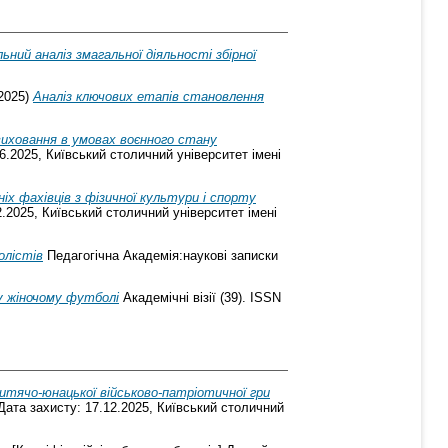
ьний аналіз змагальної діяльності збірної
2025)
Аналіз ключових етапів становлення
виховання в умовах воєнного стану
6.2025, Київський столичний університет імені
ніх фахівців з фізичної культури і спорту
2.2025, Київський столичний університет імені
олістів
Педагогічна Академія:наукові записки
у жіночому футболі
Академічні візії (39). ISSN
дитячо-юнацької військово-патріотичної гри
Дата захисту: 17.12.2025, Київський столичний