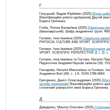
Г
Галуцький, Вадим Юрійович
(2025)
Вплив цифро
[Кваліфікаційні роботи здобувачів] Другий (маг
Бориса Грінченка.
Глоба, Поліна Валеріївна
(2025)
Ефективні фор
(бакалаврський). Шифр академічної групи: ФВб-
Головач, Інна Іванівна
(2025)
Cоматичні занят
PHYSICAL CULTURE AND SPORT: SCIENTIFIC PE
Головач, Інна Іванівна
(2025)
Використання зас
SPORT: SCIENTIFIC PERSPECTIVE (1 т. 2). с. 
Головач, Інна Іванівна
та
Гнутова, Наталія Пав
Педагогічна Академія:Наукові записки (16). IS
Гончарова, Наталія Миколаївна
та
Головач, Інн
Академічні Візії (40). с. 1-8. ISSN 2786-586X
Григоренко, Даніїл Олександрович
(2025)
Вдоск
засобів хореографії
[Кваліфікаційні роботи здо
столичний університет імені Бориса Грінченка.
Д
Давиденко, Микола Олегович
(2025)
Спортивно