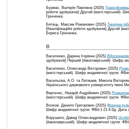
Бурмас, Валерія Павлівна
(2025)
Трансформаці
роботи здобувачів] Другий (магістерський). Ши
Грінченка.
Бятець, Максим Романович
(2025)
Технічна пі
[Кваліфікаційні роботи здобувачів] Другий (маг
Бориса Грінченка.
В
Василенко, Дарина Ігорівна
(2025)
Вдосконален
здобувачів] Перший (бакалаврський). Шифр акад
Василенко, Олександр Вікторович
(2025)
Розви
(магістерський). Шифр академічної групи: ФВм-
Васильєва, А.О.
та
Латишев, Микола Вікторов
Українського державного університету імені Ми
Вергелес, Назарій Андрійович
(2025)
Розвиток 
(магістерський). Шифр академічної групи: ФВм-
Волков, Данило Григорович
(2025)
Фізична кул
Шифр академічної групи: ФВб-1-21-4.0д. Дата з
Ворушило, Давид Олександрович
(2025)
Особл
(бакалаврський). Шифр академічної групи: ФВб-