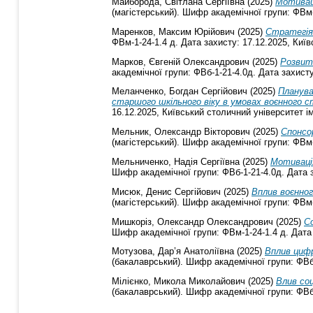
Майборода, Світлана Сергіївна
(2025)
Мотиваці
(магістерський). Шифр академічної групи: ФВм-
Маренков, Максим Юрійович
(2025)
Стратегія
ФВм-1-24-1.4 д. Дата захисту: 17.12.2025, Київ
Марков, Євгеній Олександрович
(2025)
Розвито
академічної групи: ФВб-1-21-4.0д. Дата захисту
Меланченко, Богдан Сергійович
(2025)
Планува
старшого шкільного віку в умовах воєнного 
16.12.2025, Київський столичний університет і
Мельник, Олександр Вікторович
(2025)
Спонсо
(магістерський). Шифр академічної групи: ФВм-
Мельниченко, Надія Сергіївна
(2025)
Мотивація
Шифр академічної групи: ФВб-1-21-4.0д. Дата з
Мисюк, Денис Сергійович
(2025)
Вплив воєнно
(магістерський). Шифр академічної групи: ФВм-
Мишкоріз, Олександр Олександрович
(2025)
С
Шифр академічної групи: ФВм-1-24-1.4 д. Дата 
Мотузова, Дар’я Анатоліївна
(2025)
Вплив цифр
(бакалаврський). Шифр академічної групи: ФВб-
Мілієнко, Микола Миколайович
(2025)
Влив со
(бакалаврський). Шифр академічної групи: ФВб-