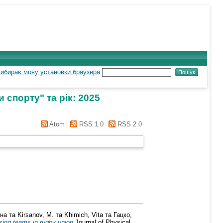
 спорту" та рік: 2025
Atom
RSS 1.0
RSS 2.0
вна
та
Kirsanov, M.
та
Khimich, Vita
та
Гацко,
osing teams in rugby union
Journal of Physical