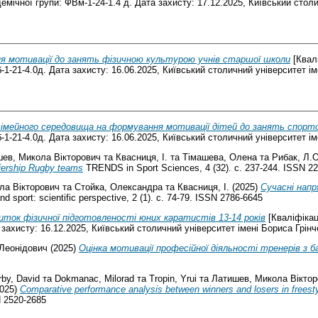
емічної групи: ФВм-1-24-1.4 д. Дата захисту: 17.12.2025, Київський столи
я мотивації до занять фізичною культурою учнів старшої школи
[Квалі
1-21-4.0д. Дата захисту: 16.06.2025, Київський столичний університет ім
сімейного середовища на формування мотивації дітей до занять спорт
1-21-4.0д. Дата захисту: 16.06.2025, Київський столичний університет ім
ев, Микола Вікторович
та
Квасниця, І.
та
Тімашева, Олена
та
Рибак, Л.О
miership Rugby teams
TRENDS in Sport Sciences, 4 (32). с. 237-244. ISSN 2
ла Вікторович
та
Стойка, Олександра
та
Квасниця, І.
(2025)
Сучасні напр
nd sport: scientific perspective, 2 (1). с. 74-79. ISSN 2786-6645
иток фізичної підготовленості юних каратистів 13-14 років
[Кваліфікац
захисту: 16.12.2025, Київський столичний університет імені Бориса Грінч
 Леонідович
(2025)
Оцінка мотивації професійної діяльності тренерів з 
rby, David
та
Dokmanac, Milorad
та
Tropin, Yrui
та
Латишев, Микола Віктор
025)
Comparative performance analysis between winners and losers in freest
SN 2520-2685