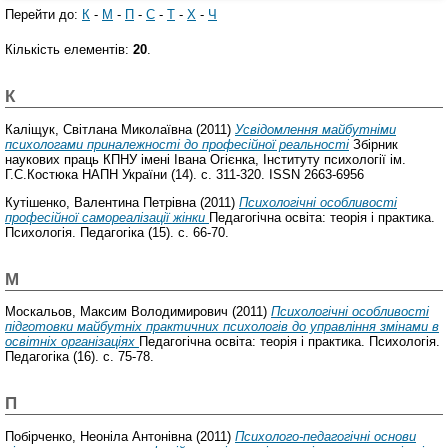
Перейти до:
К
-
М
-
П
-
С
-
Т
-
Х
-
Ч
Кількість елементів:
20
.
К
Каліщук, Світлана Миколаївна
(2011)
Усвідомлення майбутніми
психологами приналежності до професійної реальності
Збірник
наукових праць КПНУ імені Івана Огієнка, Інституту психології ім.
Г.С.Костюка НАПН України (14). с. 311-320. ISSN 2663-6956
Кутішенко, Валентина Петрівна
(2011)
Психологічні особливості
професійної самореалізації жінки
Педагогічна освіта: теорія і практика.
Психологія. Педагогіка (15). с. 66-70.
М
Москальов, Максим Володимирович
(2011)
Психологічні особливості
підготовки майбутніх практичних психологів до управління змінами в
освітніх організаціях
Педагогічна освіта: теорія і практика. Психологія.
Педагогіка (16). с. 75-78.
П
Побірченко, Неоніла Антонівна
(2011)
Психолого-педагогічні основи