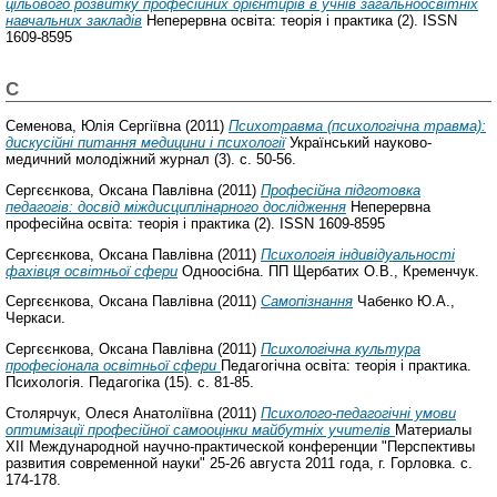
цільового розвитку професійних орієнтирів в учнів загальноосвітніх
навчальних закладів
Неперервна освіта: теорія і практика (2). ISSN
1609-8595
С
Семенова, Юлія Сергіївна
(2011)
Психотравма (психологічна травма):
дискусійні питання медицини і психології
Український науково-
медичний молодіжний журнал (3). с. 50-56.
Сергєєнкова, Оксана Павлівна
(2011)
Професійна підготовка
педагогів: досвід міждисциплінарного дослідження
Неперервна
професійна освіта: теорія і практика (2). ISSN 1609-8595
Сергєєнкова, Оксана Павлівна
(2011)
Психологія індивідуальності
фахівця освітньої сфери
Одноосібна. ПП Щербатих О.В., Кременчук.
Сергєєнкова, Оксана Павлівна
(2011)
Самопізнання
Чабенко Ю.А.,
Черкаси.
Сергєєнкова, Оксана Павлівна
(2011)
Психологічна культура
професіонала освітньої сфери
Педагогічна освіта: теорія і практика.
Психологія. Педагогіка (15). с. 81-85.
Столярчук, Олеся Анатоліївна
(2011)
Психолого-педагогічні умови
оптимізації професійної самооцінки майбутніх учителів
Материалы
ХІІ Международной научно-практической конференции "Перспективы
развития современной науки" 25-26 августа 2011 года, г. Горловка. с.
174-178.