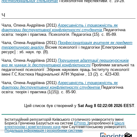
постколоніальних спільнотах
Психологічні перспективи. с. 19-28.
Ч
Чала, Олена Андріївна
(2011)
Агресивність і тривожність як
фактории деструктивної конфліктності студентів
Педагогічна
освіта: теорія і практика. Психологія. Педагогіка (15). с. 85-89.
Чала, Олена Андріївна
(2011)
Професіоналізація вчителя як предмет
теоретичного аналізу
Вісник психології і педагогіки [Електронний
ресурс] : зб. наук. пр. (8).
Чала, Олена Андріївна
(2011)
Порушення адаптації першокурсників
внз як чинник їх деструктивної конфліктності
Проблеми загальної та
педагогічної психології :Збірник наукових праць Інституту психології
імені Г.С.Костюка Національної АПН України , 13 (2). с. 423-430.
Чала, Олена Андріївна
(2011)
Агресивність і тривожність як
фактори деструктивної конфліктності студентів
Педагогічна
освіта: теорія і практика (1(15)). с. 85-90.
Цей список був створений у
Sat Aug 8 02:22:08 2026 EEST
.
Інституційний репозиторій Київського столичного університету імені
Бориса Грінченка Базується на системі
EPrints 3
розробленої в
Школі
електроніки і комп'ютерних наук
при Саутгемптонському університеті.
Подальша інформація і розробники системи
.