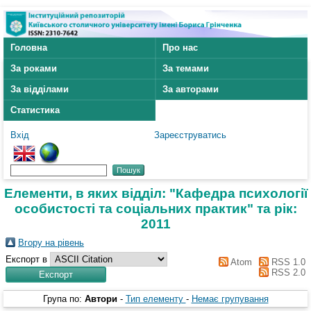
Головна
Про нас
За роками
За темами
За відділами
За авторами
Статистика
Вхід
Зареєструватись
Елементи, в яких відділ: "Кафедра психології
особистості та соціальних практик" та рік:
2011
Вгору на рівень
Експорт в
Atom
RSS 1.0
RSS 2.0
Група по:
Автори
-
Тип елементу
-
Немає групування