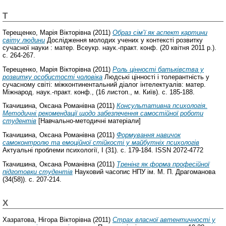
Т
Терещенко, Марія Вікторівна
(2011)
Образ сім’ї як аспект картини
світу людини
Дослідження молодих учених у контексті розвитку
сучасної науки : матер. Всеукр. наук.-практ. конф. (20 квітня 2011 р.).
с. 264-267.
Терещенко, Марія Вікторівна
(2011)
Роль цінності батьківства у
розвитку особистості чоловіка
Людські цінності і толерантність у
сучасному світі: міжконтинентальний діалог інтелектуалів: матер.
Міжнарод. наук.-практ. конф., (16 листоп., м. Київ). с. 185-188.
Ткачишина, Оксана Романівна
(2011)
Консультативна психологія.
Методичні рекомендації щодо забезпечення самостійної роботи
студентів
[Навчально-методичні матеріали]
Ткачишина, Оксана Романівна
(2011)
Формування навичок
самоконтролю та емоційної стійкості у майбутніх психологів
Актуальні проблеми психології, І (31). с. 179-184. ISSN 2072-4772
Ткачишина, Оксана Романівна
(2011)
Тренінг як форма професійної
підготовки студентів
Науковий часопис НПУ ім. М. П. Драгоманова
(34(58)). с. 207-214.
Х
Хазратова, Нігора Вікторівна
(2011)
Страх власної автентичності у