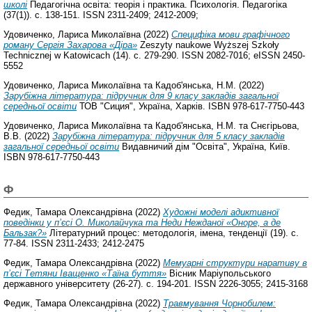
школі
Педагогічна освіта: теорія і практика. Психологія. Педагогіка
(37(1)). с. 138-151. ISSN 2311-2409; 2412-2009;
Удовиченко, Лариса Миколаївна
(2022)
Специфіка мови графічного
роману Сергія Захарова «Діра»
Zeszyty naukowe Wyższej Szkoły
Technicznej w Katowicach (14). с. 279-290. ISSN 2082-7016; eISSN 2450-
5552
Удовиченко, Лариса Миколаївна
та
Кадоб'янська, Н.М.
(2022)
Зарубіжна література: підручник для 9 класу закладів загальної
середньої освіти
ТОВ "Сиция", Україна, Харків. ISBN 978-617-7750-443
Удовиченко, Лариса Миколаївна
та
Кадоб'янська, Н.М.
та
Снєгірьова,
В.В.
(2022)
Зарубіжна література: підручник для 5 класу закладів
загальної середньої освіти
Видавничий дім "Освіта", Україна, Київ.
ISBN 978-617-7750-443
Ф
Федик, Тамара Олександрівна
(2022)
Художні моделі адиктивної
поведінки у п’єсі О. Миколайчука та Неди Нежданої «Оноре, а де
Бальзак?»
Літературний процес: методологія, імена, тенденції (19). с.
77-84. ISSN 2311-2433; 2412-2475
Федик, Тамара Олександрівна
(2022)
Мемуарні структури наративу в
п’єсі Тетяни Іващенко «Таїна буття»
Вісник Маріупольського
державного університету (26-27). с. 194-201. ISSN 2226-3055; 2415-3168
Федик, Тамара Олександрівна
(2022)
Травмування Чорнобилем: