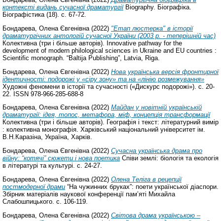
контексті видань сучасної драматургії
Biography. Біографіка.
Біографістика (18). с. 67-72.
Бондарева, Олена Євгенівна
(2022)
"Етап люстерка" в історії
драматургічних антологій сучасної України (2003 р. - теперішній час)
Колективна (три і більше авторів). Innovative pathway for the
development of modern philological sciences in Ukraine and EU countries :
Scientific monograph. “Baltija Publishing”, Latvia, Riga.
Бондарева, Олена Євгенівна
(2022)
Нова українська версія фронтирної
ідентичності: подорожі у «сіру зону» та на «лінію розмежування»
Художні феномени в історії та сучасності («Дискурс подорожі»). с. 20-
22. ISSN 978-966-285-688-8
Бондарева, Олена Євгенівна
(2022)
Майдан у новітній українській
драматургії: ідея, топос, метафора, міф, концепція трансформації
Колективна (три і більше авторів). Географія і текст: літературний вимір
: колективна монографія. Харківський національний університет ім.
В.Н.Каразіна, Україна, Харків.
Бондарева, Олена Євгенівна
(2022)
Сучасна українська драма про
війну: “котячі” сюжети і нова поетика
Співи землі: біологія та екологія
в літературі та культурі. с. 24-27.
Бондарева, Олена Євгенівна
(2022)
Олена Теліга в рецепції
постмодерної драми
“На чужинних бруках”: поети української діаспори.
Збірник матеріалів наукової конференції пам’яті Михайла
Слабошпицького. с. 106-119.
Бондарева, Олена Євгенівна
(2022)
Світова драма українською –