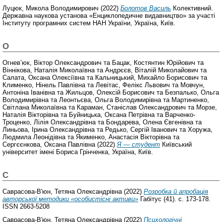
Луцюк, Микола Володимирович
(2022)
Болотов Василь
Колективний.
Державна наукова установа «Енциклопедичне видавництво» за участі
Інституту програмних систем НАН України, Україна, Київ.
О
Огнев’юк, Віктор Олександрович
та
Бацак, Костянтин Юрійович
та
Віннікова, Наталія Миколаївна
та
Андрєєв, Віталій Миколайович
та
Салата, Оксана Олексіївна
та
Кальницький, Михайло Борисович
та
Клименко, Нінель Павлівна
та
Левітас, Фелікс Львович
та
Мовчун,
Антоніна Іванівна
та
Жильцов, Олексій Борисович
та
Безпалько, Ольга
Володимирівна
та
Леонтьєва, Ольга Володимирівна
та
Мартиненко,
Світлана Миколаївна
та
Караман, Станіслав Олександрович
та
Морзе,
Наталія Вікторівна
та
Буйницька, Оксана Петрівна
та
Варченко-
Троценко, Лілія Олександрівна
та
Бондарева, Олена Євгенівна
та
Линьова, Ірина Олександрівна
та
Редько, Сергій Іванович
та
Хоружа,
Людмила Леонідівна
та
Якименко, Анастасія Вікторівна
та
Сергєєнкова, Оксана Павлівна
(2022)
Я — студент
Київський
університет імені Бориса Грінченка, Україна, Київ.
С
Саврасова-В'юн, Тетяна Олександрівна
(2022)
Розробка й апробація
авторської методики «особистісні активи»
Габітус (41). с. 173-178.
ISSN 2663-5208
Саврасова-В'юн, Тетяна Олександрівна
(2022)
Психологічні