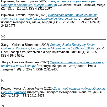
Вірченко, Тетяна Ігорівна
(2022)
Література у вимірах мета (на
матеріалі есеїстики Григорія Штоня)
Синопсис: текст, контекст, медіа
(28 (3)). с. 119-124. ISSN 2311-259X
Вірченко, Тетяна Ігорівна
(2022)
Відповідальність і покликання як
життєва стратегія (за епістолярієм Лесі Українки)
Літературний
процес: методології, імена, тенденції (19). с. 26-32. ISSN 2311-2433;
2412-2475
Ж
Жигун, Сніжана Віталіївна
(2022)
Creating Social Reality by Soviet
Children’s Publishing Companies in Ukraine in the 1920s and 1930s
Libri &
Liberi: časopis za istraživanje dječje književnosti i kulture (1). с. 35-50.
ISSN 1848-5871
Жигун, Сніжана Віталіївна
(2022)
Український жіночий роман про війну:
проблема теми і жанру
Літературний процес: методологія, імена,
тенденції (20). с. 20-27. ISSN 2311-2433
К
Козлов, Роман Анатолійович
(2022)
До історії перших публікацій віршів
Бориса Грінченка
Літературний процес: методологія, імена, тенденції
(20). с. 28-34. ISSN 2412-2475
Л