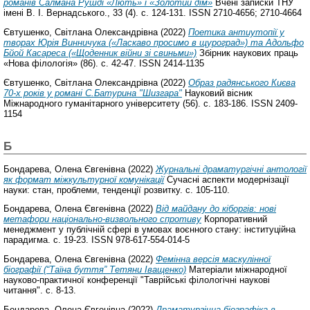
романів Салмана Рушді «Лють» і «Золотий дім»
Вчені записки ТНУ
імені В. І. Вернадського., 33 (4). с. 124-131. ISSN 2710-4656; 2710-4664
Євтушенко, Світлана Олександрівна
(2022)
Поетика антиутопії у
творах Юрія Винничука («Ласкаво просимо в щуроград») та Адольфо
Бйой Касареса («Щоденник війни зі свиньми»)
Збірник наукових праць
«Нова філологія» (86). с. 42-47. ISSN 2414-1135
Євтушенко, Світлана Олександрівна
(2022)
Образ радянського Києва
70-х років у романі С.Батурина "Шизгара"
Науковий вісник
Міжнародного гуманітарного університету (56). с. 183-186. ISSN 2409-
1154
Б
Бондарева, Олена Євгенівна
(2022)
Журнальні драматургічні антології
як формат міжкультурної комунікації
Сучасні аспекти модернізації
науки: стан, проблеми, тенденції розвитку. с. 105-110.
Бондарева, Олена Євгенівна
(2022)
Від майдану до кіборгів: нові
метафори національно-визвольного спротиву
Корпоративний
менеджмент у публічній сфері в умовах воєнного стану: інституційна
парадигма. с. 19-23. ISSN 978-617-554-014-5
Бондарева, Олена Євгенівна
(2022)
Фемінна версія маскулінної
біографії (“Таїна буття” Тетяни Іващенко)
Матеріали міжнародної
науково-практичної конференції "Таврійські філологічні наукові
читання". с. 8-13.
Бондарева, Олена Євгенівна
(2022)
Драматургічна біографіка в