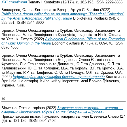
ХХІ століття
Tematy i Konteksty (12(17)). с. 182-193. ISSN 2299-8365
Бондарева, Олена Євгенівна
та
Брацкі, Артур Себастіан
(2022)
Publishing a drama collection as an open anthology: “Theatrical Collection”
by the Anetta Antonenko Publishing House
Bibliotekarz Podlaski (54). с.
333-351. ISSN 2544-8900
Бровко, Олена Олександрівна
та
Курбан, Олександр Васильович
та
Лісневська, Аліна Леонідівна
та
Kyianytsia, Ievgeniia
та
Holik, Oksana
та
Yatsiuk, Dmytro
(2022)
Axiological Fundamental Pillars of the Formation
of Public Opinion in the Media
Economic Affairs (67 (5)). с. 869-876. ISSN
0976-4666
Бровко, Олена Олександрівна
та
Курбан, Олександр Васильович
та
Лісневська, Аліна Леонідівна
та
Бондарева, Олена Євгенівна
та
Фруктова, Яна Станіславівна
та
Данильян, О.Г.
та
Дзьобань, О.П.
та
Калиновський, Ю.Ю.
та
Колодюк, М.А.
та
Король, В.Г.
та
Кротюк, В.А.
та
Марутян, Р.Р.
та
Панфілов, О.Ю.
та
Поліщук, О.Л.
та
Юркова, О.А.
(2022)
Інформаційно-комунікаційна безпека: сучасні тренди
Колективна
(три і більше авторів). Київський університет імені Бориса Грінченка,
Україна, Київ.
В
Вірченко, Тетяна Ігорівна
(2022)
Замкнене коло «смерть — життя —
смерть»: кінопоетика збірки Василя Стефаника «Дорога»
Прикарпатський вісник Наукового товариства імені Шевченка Слово (17
(6)). с. 131-139. ISSN 2304-7402