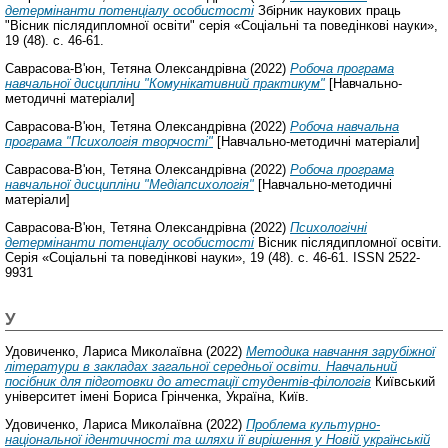
детермінанти потенціалу особистості
Збірник наукових праць
"Вісник післядипломної освіти" серія «Соціальні та поведінкові науки»,
19 (48). с. 46-61.
Саврасова-В'юн, Тетяна Олександрівна
(2022)
Робоча програма
навчальної дисципліни "Комунікативний практикум"
[Навчально-
методичні матеріали]
Саврасова-В'юн, Тетяна Олександрівна
(2022)
Робоча навчальна
програма "Психологія творчості"
[Навчально-методичні матеріали]
Саврасова-В'юн, Тетяна Олександрівна
(2022)
Робоча програма
навчальної дисципліни "Медіапсихологія"
[Навчально-методичні
матеріали]
Саврасова-В'юн, Тетяна Олександрівна
(2022)
Психологічні
детермінанти потенціалу особистості
Вісник післядипломної освіти.
Серія «Соціальні та поведінкові науки», 19 (48). с. 46-61. ISSN 2522-
9931
У
Удовиченко, Лариса Миколаївна
(2022)
Методика навчання зарубіжної
літератури в закладах загальної середньої освіти. Навчальний
посібник для підготовки до атестації студентів-філологів
Київський
університет імені Бориса Грінченка, Україна, Київ.
Удовиченко, Лариса Миколаївна
(2022)
Проблема культурно-
національної ідентичності та шляхи її вирішення у Новій українській