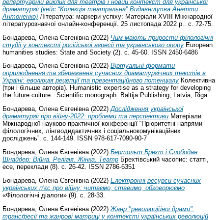
репертуарній виклик для театрів і новий контекст для української
драматургії (кейс “Колекція театральна” Видавництва Анетти
Антоненко)
Література: маркери успіху: Матеріали XVIII Міжнародної
літературознавчої онлайн-конференції. 25 листопада 2022 р.. с. 72-75.
Бондарева, Олена Євгенівна
(2022)
Чим мають прирости філологічні
студії у контексті російської агресії та українського опору
European
humanities studies: State and Society (2). с. 45-60. ISSN 2450-6486
Бондарева, Олена Євгенівна
(2022)
Віртуальні формати
оприлюднення та збереження сучасних драматургічних текстів в
Україні: еволюція рецепції та презентаційного потенціалу
Колективна
(три і більше авторів). Humanistic expertise as a strategy for developing
the future culture : Scientific monograph. Baltija Publishing, Latvia, Riga.
Бондарева, Олена Євгенівна
(2022)
Дослідження української
драматургії про війну-2022: проблеми та перспективи
Матеріали
Міжнародної науково-практичної конференції “Пріоритетні напрями
філологічних, лінгводидактичних і соціальнокомунікаційних
досліджень”. с. 144-149. ISSN 978-617-7090-90-7
Бондарева, Олена Євгенівна
(2022)
Бертольт Брехт і Слободан
Шнайдер: Війна. Релігія. Жінка. Театр
Брехтівський часопис: статті,
есе, переклади (8). с. 26-42. ISSN 2786-6351
Бондарева, Олена Євгенівна
(2022)
Електронні ресурси сучасних
українських п’єс про війну: читаємо, ставимо, обговорюємо
«Філологічні діалоги» (9). с. 28-33.
Бондарева, Олена Євгенівна
(2022)
Жанр "революційної драми":
трансґресії та жанрові матриці у контексті українських революцій