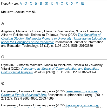
Перейти до:
A
-
O
-
Є
-
Б
-
В
-
Ж
-
К
-
Л
-
О
-
С
-
У
-
Ф
-
Ш
Кількість елементів:
56
.
A
Angelova, Mariana
та
Brovko, Olena
та
Zrazhevska, Nina
та
Lisnevska,
Alina
та
Polishchuk, Tetiana
та
Fruktova, Yana
(2022)
The Specifics of
Creating Student Multimedia Projects in University Humanitarian Education
under the Conditions of the Pandemic
International Journal of Information
and Education Technology, 12 (11). с. 1198-1204. ISSN 20103689
O
Ogneviuk, Viktor
та
Maletska, Mariia
та
Vinnikova, Nataliia
та
Zavadsky,
Vitalyi
(2022)
Videogame as Means of Communication and Education:
Philosophical Analysis
Wisdom (21(1)). с. 110-116. ISSN 1829-3824
Є
Євтушенко, Світлана Олександрівна
(2022)
Інтертекст у романі
Салмана Рушді «Золотий дім»
Закарпатські філологічні студії (26). с.
271-277. ISSN 2663-4880; 2663-4899
Євтушенко, Світлана Олександрівна
(2022)
Кінодискурс у поетиці