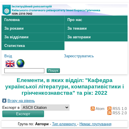
Головна
Про нас
За роками
За темами
За відділами
За авторами
Статистика
Вхід
Зареєструватись
Елементи, в яких відділ: "Кафедра
української літератури, компаративістики і
грінченкознавства" та рік: 2022
Вгору на рівень
Експорт в
Atom
RSS 1.0
RSS 2.0
Група по:
Автори
-
Тип елементу
-
Немає групування