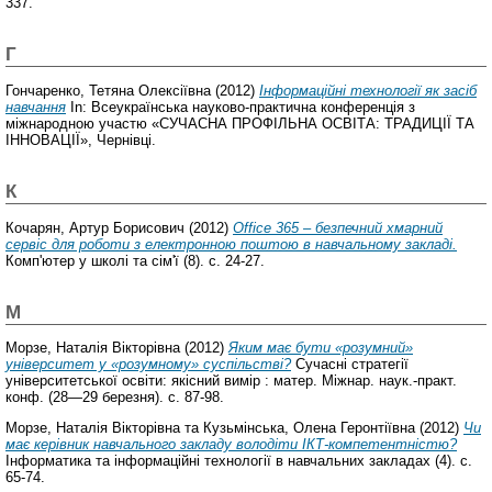
337.
Г
Гончаренко, Тетяна Олексіївна
(2012)
Інформаційні технології як засіб
навчання
In: Всеукраїнська науково-практична конференція з
міжнародною участю «СУЧАСНА ПРОФІЛЬНА ОСВІТА: ТРАДИЦІЇ ТА
ІННОВАЦІЇ», Чернівці.
К
Кочарян, Артур Борисович
(2012)
Office 365 – безпечний хмарний
сервіс для роботи з електронною поштою в навчальному закладі.
Комп'ютер у школі та сім'ї (8). с. 24-27.
М
Морзе, Наталія Вікторівна
(2012)
Яким має бути «розумний»
університет у «розумному» суспільстві?
Сучасні стратегії
університетської освіти: якісний вимір : матер. Міжнар. наук.-практ.
конф. (28—29 березня). с. 87-98.
Морзе, Наталія Вікторівна
та
Кузьмінська, Олена Геронтіївна
(2012)
Чи
має керівник навчального закладу володіти ІКТ-компетентністю?
Інформатика та інформаційні технології в навчальних закладах (4). с.
65-74.