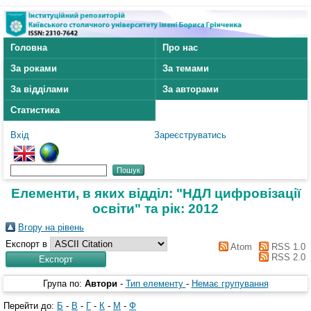
Головна
Про нас
За роками
За темами
За відділами
За авторами
Статистика
Вхід
Зареєструватись
Елементи, в яких відділ: "НДЛ цифровізації
освіти" та рік: 2012
Вгору на рівень
Експорт в
Atom
RSS 1.0
RSS 2.0
Група по:
Автори
-
Тип елементу
-
Немає групування
Перейти до:
Б
-
В
-
Г
-
К
-
М
-
Ф