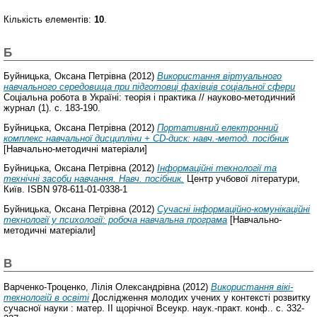
Кількість елементів:
10
.
Б
Буйницька, Оксана Петрівна
(2012)
Використання віртуального
навчального середовища при підготовці фахівців соціальної сфери
Соціальна робота в Україні: теорія і практика // науково-методичний
журнал (1). с. 183-190.
Буйницька, Оксана Петрівна
(2012)
Портативний електронний
комплекс навчальної дисципліни + CD-диск: навч.-метод. посібник
[Навчально-методичні матеріали]
Буйницька, Оксана Петрівна
(2012)
Інформаційні технології та
технічні засоби навчання. Навч. посібник.
Центр учбової літератури,
Київ. ISBN 978-611-01-0338-1
Буйницька, Оксана Петрівна
(2012)
Сучасні інформаційно-комунікаційні
технології у психології: робоча навчальна програма
[Навчально-
методичні матеріали]
В
Варченко-Троценко, Лілія Олександрівна
(2012)
Використання вікі-
технологій в освіті
Дослідження молодих учених у контексті розвитку
сучасної науки : матер. ІІ щорічної Всеукр. наук.-практ. конф.. с. 332-