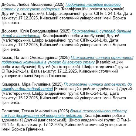
Дибань, Любов Михайлівна
(2025)
Подолання наслідків воєнного
стресу у стосунках подружжя
[Кваліфікаційні роботи здобувачів]
Другий (магістерський). Шифр академічної групи: СІПм-1-24-1.4з. Дата
захисту: 17.12.2025, Київський столичний університет імені Бориса
Грінченка.
Добреля, Юлія Володимирівна
(2025)
Психологічний супровід батьків
дітей з інвалідністю
[Кваліфікаційні роботи здобувачів] Другий
(магістерський). Шифр академічної групи: СІПм-1-24-1.4з. Дата
захисту: 17.12.2025, Київський столичний університет імені Бориса
Грінченка.
Козак, Наталія Олександрівна
(2025)
Пcихологічні чинники ефективної
подружньої комунікації в умовах дії воєного стану
[Кваліфікаційні
роботи здобувачів] Другий (магістерський). Шифр академічної групи:
СІПм-1-24-1.4з. Дата захисту: 17.12.2025, Київський столичний
університет імені Бориса Грінченка.
Комарова, Міра Пилипівна
(2025)
Психологічні чинники готовності до
шлюбу в дошлюбний період
[Кваліфікаційні роботи здобувачів] Другий
(магістерський). Шифр академічної групи: СІПм-1-24-1.4д. Дата
захисту: 15.12.2025, Київський столичний університет імені Бориса
Грінченка.
Полякова, Тетяна Миколаївна
(2025)
Вплив психологічного клімату
сім’ї на формування «Я-концепції» підлітків
[Кваліфікаційні роботи
здобувачів] Другий (магістерський). Шифр академічної групи: СІПм-1-
24-1.4з. Дата захисту: 17.12.2025, Київський столичний університет
імені Бориса Грінченка.