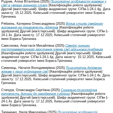
Рудник, Аліна Віталіївна
(2025)
Психологічні особливості взаємин у
сім'ї в умовах воєнного стану
[Кваліфікаційні роботи здобувачів]
Другий (магістерський). Шифр академічної групи: СІПм-1-24-1.4д. Дата
захисту: 15.12.2025, Київський столичний університет імені Бориса
Грінченка.
Рябокінь, Катерина Олександрівна
(2025)
Вплив стилів сімейного
виховання на тривожність підлітків
[Кваліфікаційні роботи
здобувачів] Другий (магістерський). Шифр академічної групи: СІПм-1-
24-1.4з. Дата захисту: 17.12.2025, Київський столичний університет
імені Бориса Грінченка.
Самсонова, Анастасія Михайлівна
(2025)
Сімейні чинники
посттравматичного зростання членів сім’ї військовослужбовців
[Кваліфікаційні роботи здобувачів] Другий (магістерський). Шифр
академічної групи: СІПм-1-24-1.4д. Дата захисту: 15.12.2025, Київський
столичний університет імені Бориса Грінченка.
Семенець, Наталія Володимирівна
(2025)
Психологічна допомога
жінкам у кризі руйнування сім'ї
[Кваліфікаційні роботи здобувачів]
Другий (магістерський). Шифр академічної групи: СІПм-1-24-1.4з. Дата
захисту: 17.12.2025, Київський столичний університет імені Бориса
Грінченка.
Степура, Олександра Сергіївна
(2025)
Соціально-психологічна
готовність дитини до народження сиблінга
[Кваліфікаційні роботи
здобувачів] Другий (магістерський). Шифр академічної групи: СІПм-1-
24-1.4з. Дата захисту: 17.12.2025, Київський столичний університет
імені Бориса Грінченка.
Тараненко, Надія Миколаївна
(2025)
Психологічні особливості