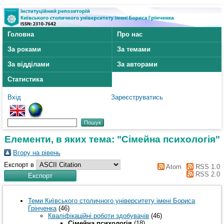
Головна
Про нас
За роками
За темами
За відділами
За авторами
Статистика
Вхід
Зареєструватись
Елементи, в яких тема: "Сімейна психологія"
Вгору на рівень
Експорт в
Atom
RSS 1.0
RSS 2.0
Теми Київського столичного університету імені Бориса
Грінченка
(46)
Кваліфікаційні роботи здобувачів
(46)
Сімейна психологія
(18)