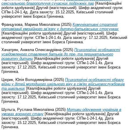
сексуального благополуччя сучасних подружніх пар
[Кваліфікаційні
роботи здобувачів] Другий (магістерський). Шифр академічної групи:
СІПм-1-24-1.4д. Дата захисту: 15.12.2025, Київський столичний
університет імені Бориса Грінченка.
Французова, Марина Миколаївна
(2025)
Комунікативні стратегії
оптимізації емоційного зв’язку у дитячо-батьківських стосунках
[Кваліфікаційні роботи здобувачів] Другий (магістерський). Шифр
академічної групи: СІПм-1-24-1.4з. Дата захисту: 17.12.2025, Київський
столичний університет імені Бориса Грінченка.
Хачатрян, Анжела Олександрівна
(2025)
Психологічні особливості
усвідомленого ставлення батьків до пре- та перинатального
розвитку дитини
[Кваліфікаційні роботи здобувачів] Другий
(магістерський). Шифр академічної групи: СІПм-1-24-1.4з. Дата
захисту: 17.12.2025, Київський столичний університет імені Бориса
Грінченка.
Цюрик, Юлія Володимирівна
(2025)
Психологічні особливості образу
війни у дітей молодшого шкільного віку в сім'ях військовослужбовців
та цивільних
[Кваліфікаційні роботи здобувачів] Другий
(магістерський). Шифр академічної групи: СІПм-1-24-1.4з. Дата
захисту: 17.12.2025, Київський столичний університет імені Бориса
Грінченка.
Шульга, Руслана Миколаївна
(2025)
Мотиви одруження українців в
умовах воєнного стану
[Кваліфікаційні роботи здобувачів] Другий
(магістерський). Шифр академічної групи: СІПм-1-24-1.4д. Дата
захисту: 15.12.2025, Київський столичний університет імені Бориса
Грінченка.