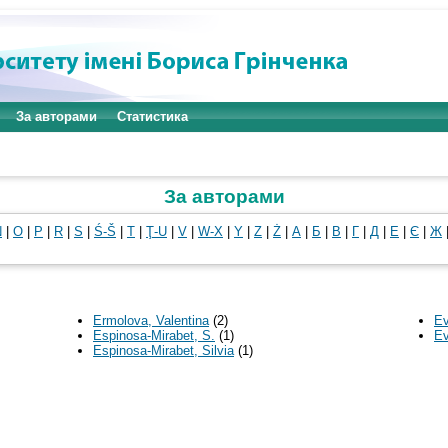
За авторами
Статистика
За авторами
N
|
O
|
P
|
R
|
S
|
Ś-Š
|
T
|
Ţ-U
|
V
|
W-X
|
Y
|
Z
|
Ż
|
А
|
Б
|
В
|
Г
|
Д
|
Е
|
Є
|
Ж
Ermolova, Valentina
(2)
Ev
Espinosa-Mirabet, S.
(1)
Ev
Espinosa-Mirabet, Silvia
(1)