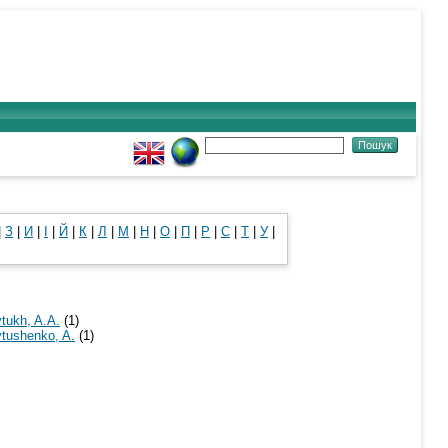
|
З
|
И
|
І
|
Й
|
К
|
Л
|
М
|
Н
|
О
|
П
|
Р
|
С
|
Т
|
У
|
tukh, A.A.
(1)
tushenko, A.
(1)