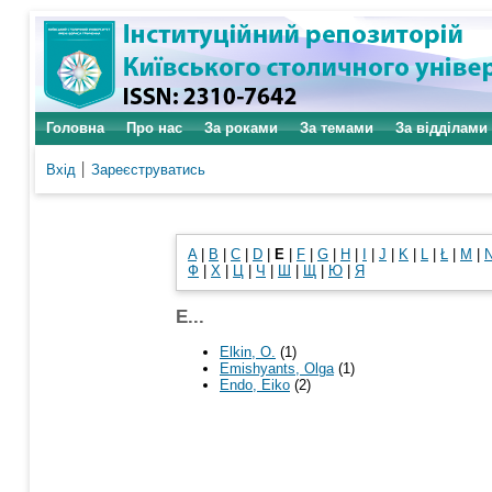
Головна
Про нас
За роками
За темами
За відділами
Вхід
Зареєструватись
A
|
B
|
C
|
D
|
E
|
F
|
G
|
H
|
I
|
J
|
K
|
L
|
Ł
|
M
|
Ф
|
Х
|
Ц
|
Ч
|
Ш
|
Щ
|
Ю
|
Я
E...
Elkin, O.
(1)
Emishyants, Olga
(1)
Endo, Eiko
(2)