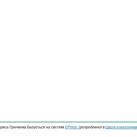
ориса Грінченка Базується на системі
EPrints 3
розробленої в
Школі електроніки