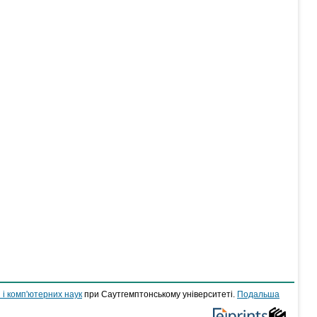
 і комп'ютерних наук
при Саутгемптонському університеті.
Подальша