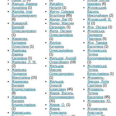
Жадько, Дарина
Жигайло,
Іванович
(6)
Андріївна
(1)
Наталія
(1)
Жуковський,
Жалоба, Ігор
Жигун, Сніжана
Василь
Володимирович
Віталіївна
(85)
Миколайович
(2)
(6)
Жидан, Джі
(1)
Жуковський, В.
Жамардій,
Жидко, Максим
М
(1)
Валерій
Євгенович
(1)
Жук, Оксана
(1)
Олександрович
Жила, Оксана
Жукорська,
(1)
Олександрівна
Людмила
Жарикова,
(1)
Павлівна
(5)
Катерина
Жиліна,
Жук, Тамара
Олексіївна
(1)
Катерина
Василівна
(1)
Жарікова,
Олександрівна
Жулкевська,
Дарина
(1)
Тетяна
Євгенівна
(1)
Жильцов, Андрій
Володимирівна
Жарікова, Л. М.
Олексійович
(19)
(1)
(2)
Жильцов,
Жулкевська,
Жарікова,
Максим
Тетяна
Людмила
Олександрович
Вячеславівна
(1)
Миколаївна
(15)
(1)
Журавель-
Жарнікова,
Жильцов,
Змєєва, Лілія
Валерія
Олексій
Сергіївна
(2)
Владиславівна
Борисович
(45)
Журавель,
(8)
Жиров, Василь
Тетяна
Жарніков,
Володимирович
Василівна
(95)
Валерія
(31)
Журавкова, Ю.
Владиславівна
Жиров, О.
(1)
(1)
(1)
Жиров,
Журавльова,
Жаровських,
Олександр
Анастасія