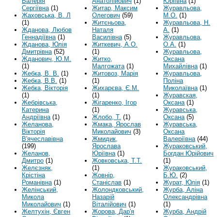
Валерія
Анатолійович
(1)
Юріївна
(1)
Сергіївна
(1)
Житар, Максим
Журавльова,
Жаховська, В. Л
Олегович
(59)
М.О.
(1)
(1)
Житєньова,
Журавльова, Н.
Жданова, Любов
Наталя
А.
(1)
Геннадіївна
(1)
Василівна
(5)
Журавльова,
Жданова, Юлія
Житкевич, А.О.
О.А.
(1)
Дмитрівна
(52)
(1)
Журавльова,
Жданович, Ю.М.
Житко,
Оксана
(1)
Малгожата
(1)
Михайлівна
(1)
Жебка, В. В.
(1)
Житовоз, Марія
Журавльова,
Жебка, В.В.
(1)
(1)
Поліна
Жебка, Вікторія
Жихарєва, Є.М.
Миколаївна
(1)
(1)
(1)
Журавская,
Жебрівська,
Жігаренко, Ігор
Оксана
(1)
Катерина
(1)
Журавська,
Андріївна
(1)
Жлобо, Т.
(1)
Оксана
(5)
Желанова,
Жмака, Ярослав
Журавська,
Вікторія
Миколайович
(3)
Оксана
В'ячеславівна
Жмидик,
Валеріївна
(44)
(199)
Ярослава
Жураковський,
Желанов,
Юріївна
(1)
Богдан Юрійович
Дмитро
(1)
Жовковська, Т.Т.
(1)
Желєзняк,
(1)
Жураковський,
Крістіна
Жовнір,
Б.Ю.
(2)
Романівна
(1)
Станіслав
(1)
Журат, Юлія
(1)
Желінський,
Жолондковський,
Журба, Аліна
Микола
Назарій
Олександрівна
Миколайович
(1)
Віталійович
(1)
(1)
Желтухін, Євген
Жорова, Дар'я
Журба, Андрій