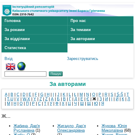
Головна
Про нас
За роками
За темами
За відділами
За авторами
Статистика
Вхід
Зареєструватись
За авторами
A
|
B
|
C
|
D
|
E
|
F
|
G
|
H
|
I
|
J
|
K
|
L
|
Ł
|
M
|
N
|
O
|
P
|
R
|
S
|
Ś-Š
|
T
|
Ţ-U
|
V
|
W-X
|
Y
|
Z
|
Ż
|
А
|
Б
|
В
|
Г
|
Д
|
Е
|
Є
|
Ж
|
З
|
И
|
І
|
Й
|
К
|
Л
|
М
|
Н
|
О
|
П
|
Р
|
С
|
Т
|
У
|
Ф
|
Х
|
Ц
|
Ч
|
Ш
|
Щ
|
Ю
|
Я
Ж...
Жабина, Дар'я
Жигадло, Дар’я
Жукова, Юлія
Русланівна
(1)
Олександрівна
Миколаївна
(68)
Жабін, О
(3)
(1)
Жуков, Віктор