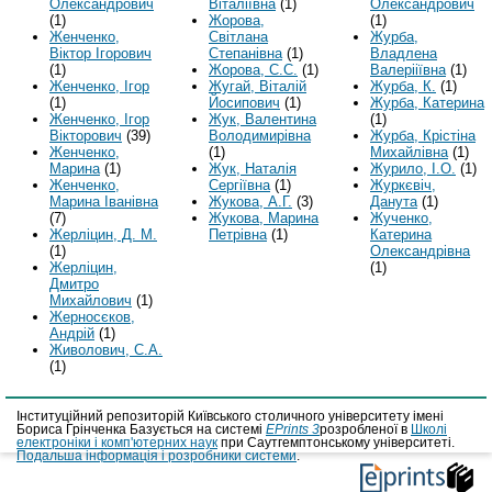
Олександрович
Віталіївна
(1)
Олександрович
(1)
Жорова,
(1)
Женченко,
Світлана
Журба,
Віктор Ігорович
Степанівна
(1)
Владлена
(1)
Жорова, С.С.
(1)
Валерііївна
(1)
Женченко, Ігор
Жугай, Віталій
Журба, К.
(1)
(1)
Йосипович
(1)
Журба, Катерина
Женченко, Ігор
Жук, Валентина
(1)
Вікторович
(39)
Володимирівна
Журба, Крістіна
Женченко,
(1)
Михайлівна
(1)
Марина
(1)
Жук, Наталія
Журило, І.О.
(1)
Женченко,
Сергіївна
(1)
Журкєвіч,
Марина Іванівна
Жукова, А.Г.
(3)
Данута
(1)
(7)
Жукова, Марина
Жученко,
Жерліцин, Д. М.
Петрівна
(1)
Катерина
(1)
Олександрівна
Жерліцин,
(1)
Дмитро
Михайлович
(1)
Жерносєков,
Андрій
(1)
Живолович, С.А.
(1)
Інституційний репозиторій Київського столичного університету імені
Бориса Грінченка Базується на системі
EPrints 3
розробленої в
Школі
електроніки і комп'ютерних наук
при Саутгемптонському університеті.
Подальша інформація і розробники системи
.