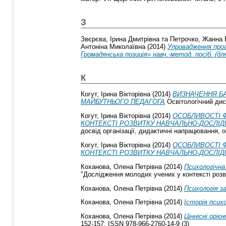
З
Звєрєва, Ірина Дмитрівна
та
Петрочко, Жанна 
Антоніна Миколаївна
(2014)
Упровадження прог
Громадянська позиція» навч.-метод. посіб. (дл
К
Когут, Ірина Вікторівна
(2014)
ВИЗНАЧЕННЯ БА
МАЙБУТНЬОГО ПЕДАГОГА
Освітологічний диск
Когут, Ірина Вікторівна
(2014)
ОСОБЛИВОСТІ 
КОНТЕКСТІ РОЗВИТКУ НАВЧАЛЬНО-ДОСЛІД
досвід організації, дидактичні напрацювання, 
Когут, Ірина Вікторівна
(2014)
ОСОБЛИВОСТІ 
КОНТЕКСТІ РОЗВИТКУ НАВЧАЛЬНО-ДОСЛІД
Коханова, Олена Петрівна
(2014)
Психологічн
"Дослідження молодих учених у контексті розв
Коханова, Олена Петрівна
(2014)
Психологія з
Коханова, Олена Петрівна
(2014)
Історія психо
Коханова, Олена Петрівна
(2014)
Ціннісні оріє
152-157. ISSN 978-966-2760-14-9 (3)