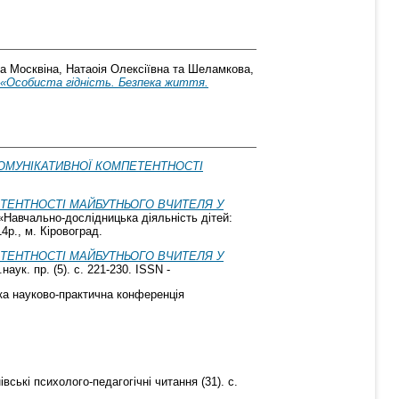
та
Москвіна, Натаоія Олексіївна
та
Шеламкова,
 «Особиста гідність. Безпека життя.
КОМУНІКАТИВНОЇ КОМПЕТЕНТНОСТІ
ТЕНТНОСТІ МАЙБУТНЬОГО ВЧИТЕЛЯ У
[«Навчально-дослідницька діяльність дітей:
4р., м. Кіровоград.
ТЕНТНОСТІ МАЙБУТНЬОГО ВЧИТЕЛЯ У
аук. пр. (5). с. 221-230. ISSN -
ка науково-практична конференція
ські психолого-педагогічні читання (31). с.