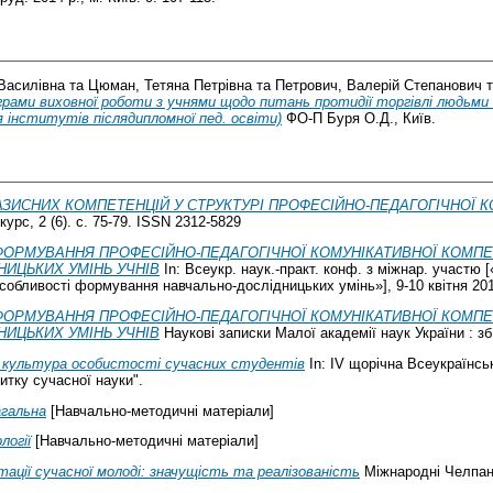
Василівна
та
Цюман, Тетяна Петрівна
та
Петрович, Валерій Степанович
рами виховної роботи з учнями щодо питань протидії торгівлі людьми
я інститутів післядипломної пед. освіти)
ФО-П Буря О.Д., Київ.
ЗИСНИХ КОМПЕТЕНЦІЙ У СТРУКТУРІ ПРОФЕСІЙНО-ПЕДАГОГІЧНОЇ 
урс, 2 (6). с. 75-79. ISSN 2312-5829
ФОРМУВАННЯ ПРОФЕСІЙНО-ПЕДАГОГІЧНОЇ КОМУНІКАТИВНОЇ КОМПЕ
НИЦЬКИХ УМІНЬ УЧНІВ
In: Всеукр. наук.-практ. конф. з міжнар. участю 
особливості формування навчально-дослідницьких умінь»], 9-10 квітня 201
ФОРМУВАННЯ ПРОФЕСІЙНО-ПЕДАГОГІЧНОЇ КОМУНІКАТИВНОЇ КОМПЕ
НИЦЬКИХ УМІНЬ УЧНІВ
Наукові записки Малої академії наук України : зб.н
а культура особистості сучасних студентів
In: IV щорічна Всеукраїнсь
итку сучасної науки".
агальна
[Навчально-методичні матеріали]
логії
[Навчально-методичні матеріали]
нтації сучасної молоді: значущість та реалізованість
Міжнародні Челпанів