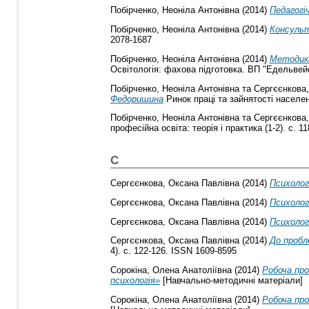
Побірченко, Неоніла Антонівна
(2014)
Педагогі
Побірченко, Неоніла Антонівна
(2014)
Консульт
2078-1687
Побірченко, Неоніла Антонівна
(2014)
Методика
Освітологія: фахова підготовка. ВП "Едельвейс
Побірченко, Неоніла Антонівна
та
Сергєєнкова
Федоришина
Ринок праці та зайнятості населенн
Побірченко, Неоніла Антонівна
та
Сергєєнкова
професійна освіта: теорія і практика (1-2). с. 
С
Сергєєнкова, Оксана Павлівна
(2014)
Психолог
Сергєєнкова, Оксана Павлівна
(2014)
Психолог
Сергєєнкова, Оксана Павлівна
(2014)
Психолог
Сергєєнкова, Оксана Павлівна
(2014)
До пробл
4). с. 122-126. ISSN 1609-8595
Сорокіна, Олена Анатоліївна
(2014)
Робоча про
психологія»
[Навчально-методичні матеріали]
Сорокіна, Олена Анатоліївна
(2014)
Робоча про