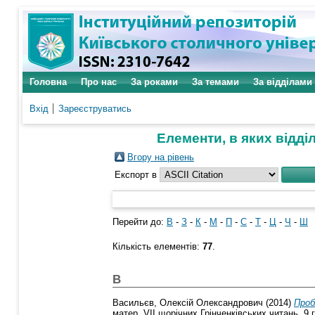
Головна
Про нас
За роками
За темами
За відділами
Вхід
Зареєструватись
Елементи, в яких відділ
Вгору на рівень
Експорт в
Перейти до:
В
-
З
-
К
-
М
-
П
-
С
-
Т
-
Ц
-
Ч
-
Ш
Кількість елементів:
77
.
В
Васильєв, Олексій Олександрович
(2014)
Проб
матер. VII щорічних Грінченківських читань, 9 гр