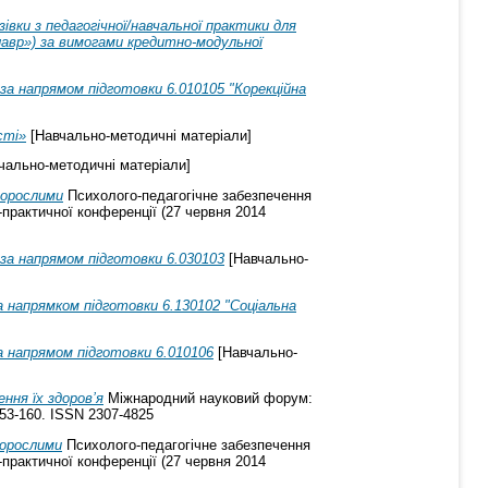
івки з педагогічної/навчальної практики для
лавр») за вимогами кредитно-модульної
за напрямом підготовки 6.010105 "Корекційна
сті»
[Навчально-методичні матеріали]
чально-методичні матеріали]
 дорослими
Психолого-педагогічне забезпечення
-практичної конференції (27 червня 2014
 за напрямом підготовки 6.030103
[Навчально-
а напрямком підготовки 6.130102 "Соціальна
а напрямом підготовки 6.010106
[Навчально-
ння їх здоров’я
Міжнародний науковий форум:
 153-160. ISSN 2307-4825
дорослими
Психолого-педагогічне забезпечення
-практичної конференції (27 червня 2014