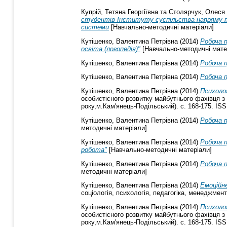
Купрій, Тетяна Георгіївна
та
Столярчук, Олеся 
студентів Інституту суспільства напряму під
системи
[Навчально-методичні матеріали]
Кутішенко, Валентина Петрівна
(2014)
Робоча п
освіта (логопедія)"
[Навчально-методичні мате
Кутішенко, Валентина Петрівна
(2014)
Робоча 
Кутішенко, Валентина Петрівна
(2014)
Робоча п
Кутішенко, Валентина Петрівна
(2014)
Психолог
особистісного розвитку майбутнього фахівця з 
року,м.Кам'янець-Подільський). с. 168-175. IS
Кутішенко, Валентина Петрівна
(2014)
Робоча п
методичні матеріали]
Кутішенко, Валентина Петрівна
(2014)
Робоча п
робота"
[Навчально-методичні матеріали]
Кутішенко, Валентина Петрівна
(2014)
Робоча п
методичні матеріали]
Кутішенко, Валентина Петрівна
(2014)
Емоційне
соціологія, психологія, педагогіка, менеджмент:
Кутішенко, Валентина Петрівна
(2014)
Психолог
особистісного розвитку майбутнього фахівця з 
року,м.Кам'янець-Подільський). с. 168-175. IS