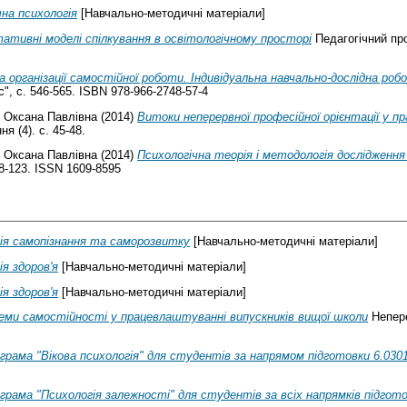
чна психологія
[Навчально-методичні матеріали]
ативні моделі спілкування в освітологічному просторі
Педагогічний проц
 організації самостійної роботи. Індивідуальна навчально-дослідна ро
", с. 546-565. ISBN 978-966-2748-57-4
, Оксана Павлівна
(2014)
Витоки неперервної професійної орієнтації у п
я (4). с. 45-48.
, Оксана Павлівна
(2014)
Психологічна теорія і методологія дослідження
118-123. ISSN 1609-8595
ія самопізнання та саморозвитку
[Навчально-методичні матеріали]
ія здоров'я
[Навчально-методичні матеріали]
ія здоров'я
[Навчально-методичні матеріали]
еми самостійності у працевлаштуванні випускників вищої школи
Непере
грама "Вікова психологія" для студентів за напрямом підготовки 6.03
грама "Психологія залежності" для студентів за всіх напрямків підгот