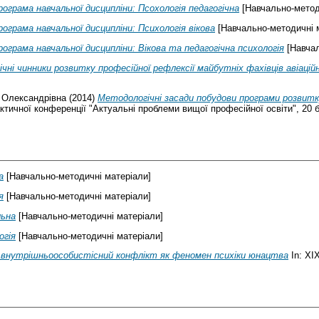
рограма навчальної дисципліни: Псохологія педагогічна
[Навчально-метод
рограма навчальної дисципліни: Психологія вікова
[Навчально-методичні 
рограма навчальної дисципліни: Вікова та педагогічна психологія
[Навчал
ічні чинники розвитку професійної рефлексії майбутніх фахівців авіацій
 Олександрівна
(2014)
Методологічні засади побудови програми розвитку
ктичної конференції "Актуальні проблеми вищої професійної освіти", 20 
а
[Навчально-методичні матеріали]
я
[Навчально-методичні матеріали]
льна
[Навчально-методичні матеріали]
огія
[Навчально-методичні матеріали]
внутрішньоособистісний конфлікт як феномен психіки юнацтва
In: ХІ