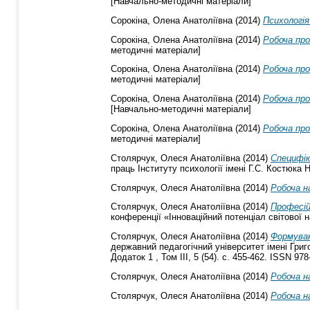
[Навчально-методичні матеріали]
Сорокіна, Олена Анатоліївна
(2014)
Психологія
Сорокіна, Олена Анатоліївна
(2014)
Робоча про
методичні матеріали]
Сорокіна, Олена Анатоліївна
(2014)
Робоча про
методичні матеріали]
Сорокіна, Олена Анатоліївна
(2014)
Робоча про
[Навчально-методичні матеріали]
Сорокіна, Олена Анатоліївна
(2014)
Робоча про
методичні матеріали]
Столярчук, Олеся Анатоліївна
(2014)
Специфік
праць Інституту психології імені Г.С. Костюка Н
Столярчук, Олеся Анатоліївна
(2014)
Робоча н
Столярчук, Олеся Анатоліївна
(2014)
Професій
конференції «Інноваційний потенціал світової н
Столярчук, Олеся Анатоліївна
(2014)
Формуван
державний педагогічний університет імені Григо
Додаток 1 , Том ІІІ, 5 (54). с. 455-462. ISSN 978
Столярчук, Олеся Анатоліївна
(2014)
Робоча н
Столярчук, Олеся Анатоліївна
(2014)
Робоча н