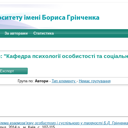
За авторами
Статистика
: "Кафедра психології особистості та соціальн
Група по:
Автори
-
Тип елементу
-
Немає групування
лема взаємозв’язку особистого і суспільного у творчості Б.Д. Грінченк
уд. 2014 р., м. Київ. с. 107-115.