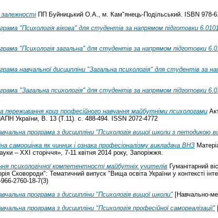
 залежності
ПП Буйницький О.А., м. Кам"янець-Подільський. ISBN 978-6
грама "Психологія вікова" для студентів за напрямом підготовки 6.0101
грама "Психологія загальна" для студентів за напрямом підготовки 6.0
грама навчальної дисципліни "Загальна психологія" для студентів за н
грама "Загальна психологія" для студентів за напрямом підготовки 6.
а переживання криз професійного навчання майбутніми психологами
Акт
АПН України, В. 13 (Т.11). с. 488-494. ISSN 2072-4772
авчальна програма з дисципліни "Психологія вищої школи з петодикою в
на самооцінка як чинник і ознака професіоналізму викладача ВНЗ
Матеріа
ауки – ХХІ сторіччя», 7-11 квітня 2014 року, Запоріжжя.
ня психологічної компетентності майбутніх учителів
Гуманітарний ві
рія Сковороди": Тематичний випуск "Вища освіта України у контексті інте
-966-2760-18-7(3)
авчальна програма з дисципліни "Психологія вищої школи"
[Навчально-ме
авчальна програма з дисципліни "Психологія професійної самореалізації"