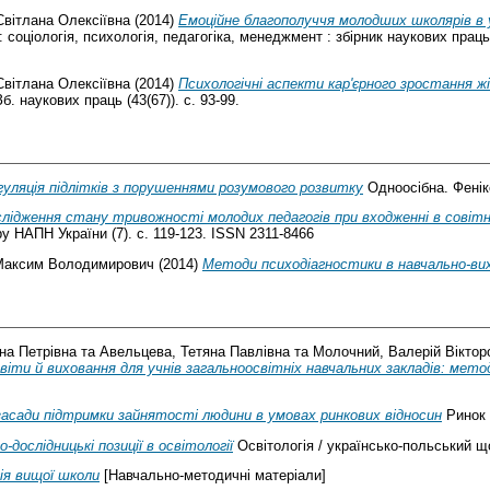
Світлана Олексіївна
(2014)
Емоційне благополуччя молодших школярів в 
ціологія, психологія, педагогіка, менеджмент : збірник наукових праць / Р
Світлана Олексіївна
(2014)
Психологічні аспекти кар'єрного зростання ж
. наукових праць (43(67)). с. 93-99.
уляція підлітків з порушеннями розумового розвитку
Одноосібна. Фенікс
лідження стану тривожності молодих педагогів при входженні в совітн
 НАПН України (7). с. 119-123. ISSN 2311-8466
Максим Володимирович
(2014)
Методи психодіагностики в навчально-ви
на Петрівна
та
Авельцева, Тетяна Павлівна
та
Молочний, Валерій Віктор
віти й виховання для учнів загальноосвітніх навчальних закладів: метод
засади підтримки зайнятості людини в умовах ринкових відносин
Ринок п
-дослідницькі позиції в освітології
Освітологія / українсько-польський що
ія вищої школи
[Навчально-методичні матеріали]