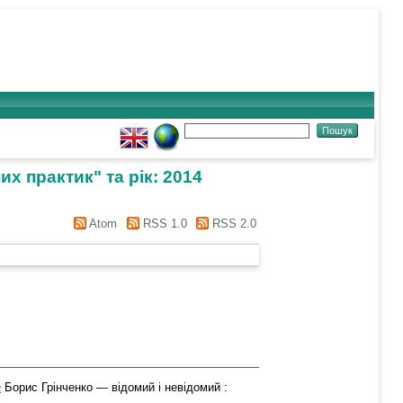
их практик" та рік: 2014
Atom
RSS 1.0
RSS 2.0
а
Борис Грінченко — відомий і невідомий :