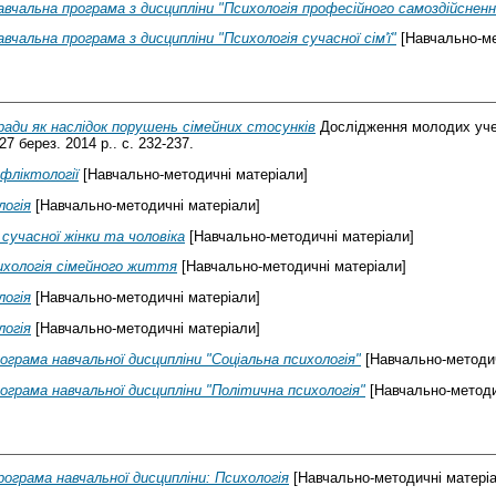
авчальна програма з дисципліни "Психологія професійного самоздійсненн
вчальна програма з дисципліни "Психологія сучасної сім'ї"
[Навчально-ме
ради як наслідок порушень сімейних стосунків
Дослідження молодих учени
27 берез. 2014 р.. с. 232-237.
фліктології
[Навчально-методичні матеріали]
логія
[Навчально-методичні матеріали]
 сучасної жінки та чоловіка
[Навчально-методичні матеріали]
ихологія сімейного життя
[Навчально-методичні матеріали]
логія
[Навчально-методичні матеріали]
логія
[Навчально-методичні матеріали]
ограма навчальної дисципліни "Соціальна психологія"
[Навчально-методич
ограма навчальної дисципліни "Політична психологія"
[Навчально-методи
рограма навчальної дисципліни: Психологія
[Навчально-методичні матеріа