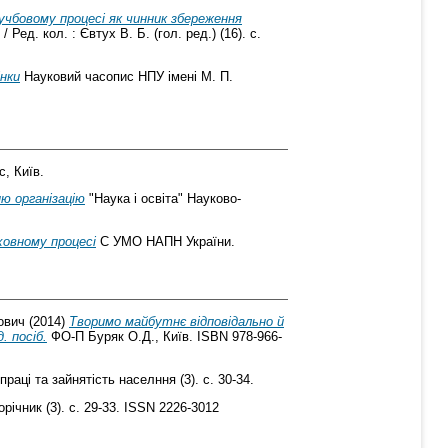
учбовому процесі як чинник збереження
ед. кол. : Євтух В. Б. (гол. ред.) (16). с.
інки
Науковий часопис НПУ імені М. П.
, Київ.
ю організацію
"Наука і освіта" Науково-
ховному процесі
С УМО НАПН України.
ович
(2014)
Творимо майбутнє відповідально й
. посіб.
ФО-П Буряк О.Д., Київ. ISBN 978-966-
раці та зайнятість населння (3). с. 30-34.
річник (3). с. 29-33. ISSN 2226-3012