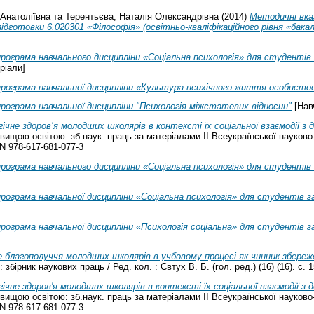
Анатоліївна
та
Терентьєва, Наталія Олександрівна
(2014)
Методичні вказ
готовки 6.020301 «Філософія» (освітньо-кваліфікаційного рівня «бака
рограма навчального дисципліни «Соціальна психологія» для студентів 
ріали]
програма навчальної дисципліни «Культура психічного життя особисто
рограма навчальної дисципліни "Психологія міжстатевих відносин"
[Нав
ічне здоров’я молодших школярів в контексті їх соціальної взаємодії з
вищою освітою: зб.наук. праць за матеріалами ІІ Всеукраїнської науково
SN 978-617-681-077-3
рограма навчального дисципліни «Соціальна психологія» для студентів
рограма навчальної дисципліни «Соціальна психологія» для студентів з
рограма навчальної дисципліни «Психологія соціальна» для студентів з
 благополуччя молодших школярів в учбовому процесі як чинник збереже
 збірник наукових праць / Ред. кол. : Євтух В. Б. (гол. ред.) (16) (16). с.
ічне здоров'я молодших школярів в контексті їх соціальної взаємодії з 
вищою освітою: зб.наук. праць за матеріалами ІІ Всеукраїнської науково
SN 978-617-681-077-3