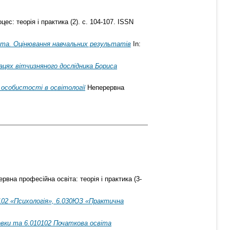
ес: теорія і практика (2). с. 104-107. ISSN
бота. Оцінювання навчальних результатів
In:
рацях вітчизняного дослідника Бориса
 особистості в освітології
Неперервна
рвна професійна освіта: теорія і практика (3-
0102 «Психологія», 6.030ЮЗ «Практична
овки та 6.010102 Початкова освіта