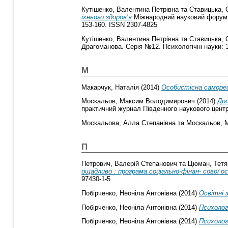
Кутішенко, Валентина Петрівна
та
Ставицька, 
їхнього здоров’я
Міжнародний науковий форум: со
153-160. ISSN 2307-4825
Кутішенко, Валентина Петрівна
та
Ставицька, 
Драгоманова. Серія №12. Психологічні науки: Зб
М
Макарчук, Наталія
(2014)
Особистісна саморег
Москальов, Максим Володимирович
(2014)
Дос
практичний журнал Південного наукового центру
Москальова, Алла Степанівна
та
Москальов, 
П
Петрович, Валерій Степанович
та
Цюман, Тетя
ощадливо : програма соціально-фінан- сової ос
97430-1-5
Побірченко, Неоніла Антонівна
(2014)
Освітні 
Побірченко, Неоніла Антонівна
(2014)
Психолого
Побірченко, Неоніла Антонівна
(2014)
Психолог