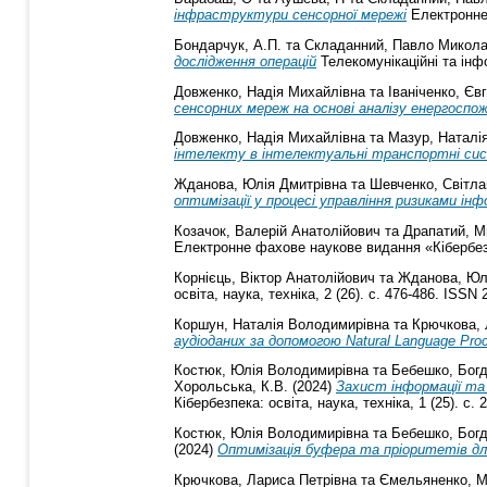
інфраструктури сенсорної мережі
Електронне 
Бондарчук, А.П.
та
Складанний, Павло Микол
дослідження операцій
Телекомунікаційні та інфо
Довженко, Надія Михайлівна
та
Іваніченко, Єв
сенсорних мереж на основі аналізу енергосп
Довженко, Надія Михайлівна
та
Мазур, Наталі
інтелекту в інтелектуальні транспортні си
Жданова, Юлія Дмитрівна
та
Шевченко, Світл
оптимізації у процесі управління ризиками інф
Козачок, Валерій Анатолійович
та
Драпатий, М
Електронне фахове наукове видання «Кібербезпек
Корнієць, Віктор Анатолійович
та
Жданова, Юл
освіта, наука, техніка, 2 (26). с. 476-486. ISSN
Коршун, Наталія Володимирівна
та
Крючкова, 
аудіоданих за допомогою Natural Language Pro
Костюк, Юлія Володимирівна
та
Бебешко, Бог
Хорольська, К.В.
(2024)
Захист інформації та
Кібербезпека: освіта, наука, техніка, 1 (25). с.
Костюк, Юлія Володимирівна
та
Бебешко, Бог
(2024)
Оптимізація буфера та пріоритетів для
Крючкова, Лариса Петрівна
та
Ємельяненко, М