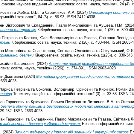
фахове наукове видання «Кібербезпека: освіта, наука, техніка», 24 (4). с
айович
та
Жебка, В.В.
та
Стражніков, А.А.
(2024)
Оптимізація системи за
рмаційні технології, 84 (3). с. 86-93. ISSN 2412-4338
ген Вікторович
та
Складанний, Павло Миколайович
та
Аушева, Н.М.
(202
оживання та трафіку
Кібербезпека: освіта, наука, техніка, 1 (25). с. 390-4
я Петрівна
та
Костюк, Юлія Володимирівна
та
Рзаєва, Світлана Леонідівн
стеми
Кібербезпека: освіта, наука, техніка, 2 (26). с. 430-444. ISSN 2663-
ана Миколаївна
та
Спасітєлєва, Світлана Олексіївна
та
Сокульський, О.Є
ормаційної безпеки
Кібербезпека: освіта, наука, техніка (1(25)). с. 330-34
ихайло Васильович
(2024)
Аналіз технології розслідування інцидентів 
а: освіта, наука, техніка» (2(26)). с. 374-391. ISSN 2663-4023
ія Дмитрівна
(2024)
Методика формування швидкісного імітостійкого 
 2663-4023
Лариса Петрівна
та
Соколов, Володимир Юрійович
та
Киричок, Роман Ва
cessing
Телекомунікаційні та інформаційні технології (3). с. 33-53. ISSN 2
дан Тарасович
та
Крючкова, Лариса Петрівна
та
Литвинов, В.А.
та
Оксани
 безпека обміну даними в безпроводових мобільних мережах з автентиф
 229-252. ISSN 2663-4023
дан Тарасович
та
Складанний, Павло Миколайович
та
Рзаєва, Світлана Л
 забезпечення безпеки у Bluetooth-мережах
Безпека інформаційних систем
.
(2024)
Захист web-ресурсу intranet від зовнішніх і внутрішніх загроз
Ел