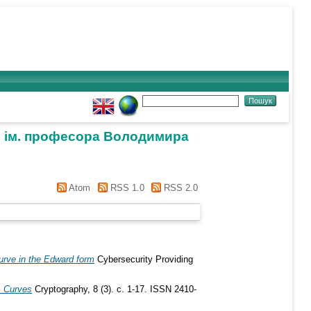
ки ім. професора Володимира
Atom
RSS 1.0
RSS 2.0
curve in the Edward form
Cybersecurity Providing
s Curves
Cryptography, 8 (3). с. 1-17. ISSN 2410-