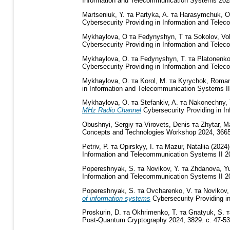
Information and Telecommunication Systems 2024
Martseniuk, Y.
та
Partyka, A.
та
Harasymchuk, O
Cybersecurity Providing in Information and Tele
Mykhaylova, O
та
Fedynyshyn, T
та
Sokolov, Vo
Cybersecurity Providing in Information and Tel
Mykhaylova, O.
та
Fedynyshyn, T.
та
Platonenko
Cybersecurity Providing in Information and Tele
Mykhaylova, O.
та
Korol, M.
та
Kyrychok, Roma
in Information and Telecommunication Systems II
Mykhaylova, O.
та
Stefankiv, A.
та
Nakonechny, 
MHz Radio Channel
Cybersecurity Providing in I
Obushnyi, Sergiy
та
Virovets, Denis
та
Zhytar, 
Concepts and Technologies Workshop 2024, 3665
Petriv, P.
та
Opirskyy, I.
та
Mazur, Nataliia
(2024
Information and Telecommunication Systems II 2
Popereshnyak, S.
та
Novikov, Y.
та
Zhdanova, Yu
Information and Telecommunication Systems II 2
Popereshnyak, S.
та
Ovcharenko, V.
та
Novikov,
of information systems
Cybersecurity Providing i
Proskurin, D.
та
Okhrimenko, T.
та
Gnatyuk, S.
т
Post-Quantum Cryptography 2024, 3829. с. 47-5