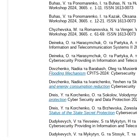
Buhas, V.
та
Ponomarenko, I.
та
Buhas, N.
та
Hu
Workshop 2024, 3665. с. 1-11. ISSN 1613-0073
Buhas, V.
та
Ponomarenko, I.
та
Kazak, Oksana
Workshop 2024, 3665. с. 12-21. ISSN 1613-0073
Chyzhevska, M.
та
Romanovska, N.
та
Venger, V
Workshop 2024, 3665. с. 61-69. ISSN 1613-0073
Deineka, O.
та
Harasymchuk, O.
та
Partyka, A.
Information and Telecommunication Systems II 2
Deineka, O.
та
Harasymchuk, O.
та
Partyka, A.
Cybersecurity Providing in Information and Tel
Dovzhenko, Nadiia
та
Barabash, Oleg
та
Musienk
Flooding Mechanism
CPITS-2024: Cybersecurity P
Dovzhenko, Nadiia
та
Ivanichenko, Yevhen
та
Sk
and energy consumption reduction
Cybersecurity 
Dreis, Y.
та
Korchenko, O.
та
Sokolov, Volodymy
protection
Cyber Security and Data Protection 202
Dreis, Y.
та
Korchenko, О.
та
Brzhevska, Zoresl
Status of the State Secret Protection
Cybersecuri
Dudykevych, V
та
Yevseiev, S
та
Mykytyn, H
та
Cybersecurity Providing in Information and Tel
Dudykevych, V.
та
Mykytyn, G.
та
Stosyk, T.
та