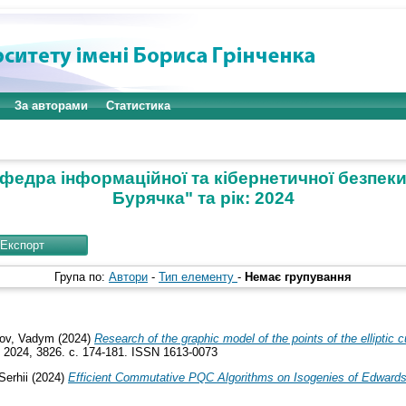
За авторами
Статистика
Кафедра інформаційної та кібернетичної безпе
Бурячка" та рік: 2024
Група по:
Автори
-
Тип елементу
-
Немає групування
ov, Vadym
(2024)
Research of the graphic model of the points of the elliptic 
I 2024, 3826. с. 174-181. ISSN 1613-0073
Serhii
(2024)
Efficient Commutative PQC Algorithms on Isogenies of Edward