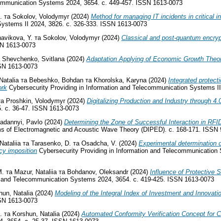
ecommunication Systems 2024, 3654. с. 449-457. ISSN 1613-0073
.
та
Sokolov, Volodymyr
(2024)
Method for managing IT incidents in critical inf
Systems II 2024, 3826. с. 326-333. ISSN 1613-0073
avikova, Y.
та
Sokolov, Volodymyr
(2024)
Classical and post-quantum encry
SN 1613-0073
а
Shevchenko, Svitlana
(2024)
Adaptation Applying of Economic Growth Theor
SSN 1613-0073
Natalia
та
Bebeshko, Bohdan
та
Khorolska, Karyna
(2024)
Integrated protect
ork
Cybersecurity Providing in Information and Telecommunication Systems I
та
Proshkin, Volodymyr
(2024)
Digitalizing Production and Industry through 4
. с. 36-47. ISSN 1613-0073
adannyi, Pavlo
(2024)
Determining the Zone of Successful Interaction in RFI
s of Electromagnetic and Acoustic Wave Theory (DIPED). с. 168-171. ISSN 
Nataliia
та
Tarasenko, D.
та
Osadcha, V.
(2024)
Experimental determination of
ncy imposition
Cybersecurity Providing in Information and Telecommunication 
M.
та
Mazur, Nataliia
та
Bohdanov, Oleksandr
(2024)
Influence of Protective 
on and Telecommunication Systems 2024, 3654. с. 419-425. ISSN 1613-0073
hun, Natalia
(2024)
Modeling of the Integral Index of Investment and Innovati
SSN 1613-0073
.
та
Korshun, Natalia
(2024)
Automated Conformity Verification Concept for C