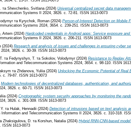
, 3654. с. 25-37. ISSN 1613-0073
.
та
Shevchenko, Svitlana
(2024)
Universal centralized secret data manageme
communication Systems II 2024, 3826. с. 72-81. ISSN 1613-0073
lodymyr
та
Kyrychok, Roman
(2024)
Person-of-Interest Detection on Mobil
ecommunication Systems 2024, 3654. с. 239-251. ISSN 1613-0073
, Artem
(2024)
Hardcoded credentials in Android apps: Service exposure and 
communication Systems II 2024, 3826. с. 206-211. ISSN 1613-0073
n
(2024)
Research and analysis of issues and challenges in ensuring cyber se
 2024, 3826. с. 30-39. ISSN 1613-0073
T.
та
Fedynyshyn, T.
та
Sokolov, Volodymyr
(2024)
Resistance to Replay Att
nformation and Telecommunication Systems 2024, 3654. с. 98-110. ISSN 161
Maksym
та
Zhdanova, Yuliia
(2024)
Unlocking the Economic Potential of Real E
. с. 79-87. ISSN 1613-0073
)
Modern technologies of decentralized databases, authentication, and author
024, 3826. с. 60-71. ISSN 1613-0073
liia
(2024)
Cryptographic system security approaches by monitoring the ran
024, 3826. с. 301-309. ISSN 1613-0073
 Y.
та
Hulak, Hennadii
(2024)
Detection of intrusions based on text analysis
n Information and Telecommunication Systems II 2024, 3826. с. 310-318. IS
а
Zhaksigulova, D.
та
Korshun, Natalia
(2024)
Hybrid RNN-CNN-based model f
3. ISSN 1613-0073