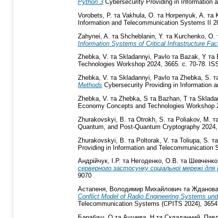
Python 3
Cybersecurity Providing in Information
Vorobets, P.
та
Vakhula, O.
та
Horpenyuk, A.
та
Information and Telecommunication Systems II 2
Zahynei, A.
та
Shcheblanin, Y.
та
Kurchenko, O.
Information Systems of Critical Infrastructure Faci
Zhebka, V.
та
Skladannyi, Pavlo
та
Bazak, Y
та
Technologies Workshop 2024, 3665. с. 70-78. I
Zhebka, V.
та
Skladannyi, Pavlo
та
Zhebka, S.
т
Methods
Cybersecurity Providing in Information
Zhebka, V.
та
Zhebka, S
та
Bazhan, T
та
Sklada
Economy Concepts and Technologies Workshop 2
Zhurakovskyi, B.
та
Otrokh, S.
та
Poliakov, M.
т
Quantum, and Post-Quantum Cryptography 2024, 
Zhurakovskyi, B.
та
Poltorak, V.
та
Toliupa, S.
т
Providing in Information and Telecommunication
Андрійчук, І.Р.
та
Негоденко, О.В.
та
Шевченко
серверного застосунку соціальної мережі д
9070
Астапеня, Володимир Михайлович
та
Жданова
Conflict Model of Radio Engineering Systems unde
Telecommunication Systems (CPITS 2024), 3654.
Барабаш, О
та
Аушева, Н
та
Складанний, Пав