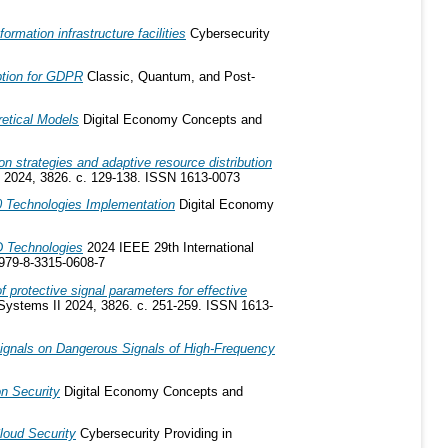
ormation infrastructure facilities
Cybersecurity
ption for GDPR
Classic, Quantum, and Post-
etical Models
Digital Economy Concepts and
ion strategies and adaptive resource distribution
I 2024, 3826. с. 129-138. ISSN 1613-0073
.0 Technologies Implementation
Digital Economy
D Technologies
2024 IEEE 29th International
979-8-3315-0608-7
 protective signal parameters for effective
Systems II 2024, 3826. с. 251-259. ISSN 1613-
Signals on Dangerous Signals of High-Frequency
on Security
Digital Economy Concepts and
loud Security
Cybersecurity Providing in