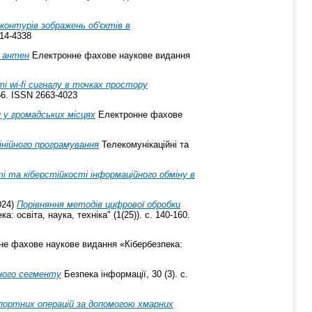
контурів зображень об'єктів в
414-4338
х антен
Електронне фахове наукове видання
і wi-fi сигналу в точках простору
56. ISSN 2663-4023
 у громадських місцях
Електронне фахове
нійного програмування
Телекомунікаційні та
 та кіберстійкості інформаційного обміну в
024)
Порівняння методів цифрової обробки
 освіта, наука, техніка" (1(25)). с. 140-160.
е фахове наукове видання «Кібербезпека:
ного сегменту
Безпека інформації, 30 (3). с.
ортних операцій за допомогою хмарних