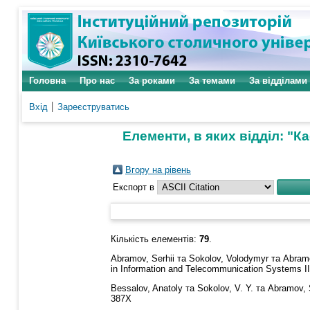
Головна
Про нас
За роками
За темами
За відділами
Вхід
Зареєструватись
Елементи, в яких відділ: "
Вгору на рівень
Експорт в
Кількість елементів:
79
.
Abramov, Serhii
та
Sokolov, Volodymyr
та
Abram
in Information and Telecommunication Systems I
Bessalov, Anatoly
та
Sokolov, V. Y.
та
Abramov, 
387X