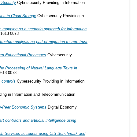
 Security
Cybersecurity Providing in Information
es in Cloud Storage
Cybersecurity Providing in
e mapping as a scenario approach for information
 1613-0073
ructure analysis as part of migration to zero-trust
ern Educational Processes
Cybersecurity
the Processing of Natural Language Texts in
1613-0073
 controls
Cybersecurity Providing in Information
ding in Information and Telecommunication
-to-Peer Economic Systems
Digital Economy
rt contracts and artificial intelligence using
b Services accounts using CIS Benchmark and