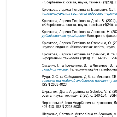
«Кібербезпека: освіта, наука, техніка» (3(23)). 
Крючкова, Лариса Петрівна
та
Башкевич, Є.Л.
інтелектуальних системах відеоспостереже
Крючкова, Лариса Петрівна
та
Дяків, В.
(2024)
«Кібербезпека: освіта, наука, техніка» (4(24)). 
Крючкова, Лариса Петрівна
та
Леонтюк, Н.
(20
урбанізованого приміщення
Електронне фахове н
Крючкова, Лариса Петрівна
та
Стеблина, О.
(2
наукове видання «Кібербезпека: освіта, наука, т
Крючкова, Лариса Петрівна
та
Яремчук, Д.
та
інформаційні технології (2(83)). с. 114-119. ISS
Оксанич, І.
та
Гречанінов, В.
та
Литвинов, В.
т
складних умовах
Телекомунікаційні та інформаці
Руда, Х.С.
та
Сабодашко, Д.В.
та
Микитин, Г.В
сигналів та моделей глибинного навчання у г
ISSN 2663-4023
Цирканюк, Діана Андріївна
та
Sokolov, V. Y.
(20
освіта, наука, техніка», 2 (26). с. 140-154. ISS
Чернігівський, Іван Андрійович
та
Крючкова, Л
407-413. ISSN 2225-5036
Шевченко, Світлана Миколаївна
та
Агашков, А