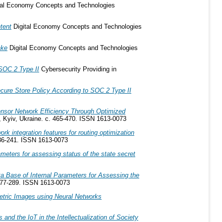
tal Economy Concepts and Technologies
tent
Digital Economy Concepts and Technologies
ake
Digital Economy Concepts and Technologies
 SOC 2 Type II
Cybersecurity Providing in
ecure Store Policy According to SOC 2 Type II
nsor Network Efficiency Through Optimized
 Kyiv, Ukraine. с. 465-470. ISSN 1613-0073
k integration features for routing optimization
236-241. ISSN 1613-0073
meters for assessing status of the state secret
a Base of Internal Parameters for Assessing the
277-289. ISSN 1613-0073
etric Images using Neural Networks
and the IoT in the Intellectualization of Society