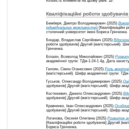
Кількість елементів на цьому рівні:
17
.
Кваліфікаційні роботи здобувачів
Бемберя, Дмитро Володимирович
(2025)
Викор
індивідуальних можливостей
[Кваліфікаційні р
столичний університет імені Бориса Грінченка.
Бондар, Владислав Сергійович
(2025)
Вдоскона
роботи здобувачів] Другий (магістерський). Ши
Грінченка.
Білазін, Всеволод Миколайович
(2025)
Розвито
академічної групи: ТДм-1-24-1.4д. Дата захисту
Галоян, Сімон Оганесович
(2025)
Роль монітор
(магістерський). Шифр академічної групи: ТДм-
Гуськов, Олександр Володимирович
(2025)
Оці
здобувачів] Другий (магістерський). Шифр акад
Костюкевич, Данило Олександрович
(2025)
Вдо
здобувачів] Другий (магістерський). Шифр акад
Кравченко, Іван Олександрович
(2025)
Особлив
здобувачів] Другий (магістерський). Шифр акад
Логачова, Оксенія Олегівна
(2025)
Розвиток гн
[Кваліфікаційні роботи здобувачів] Другий (маг
Бориса Грінченка.