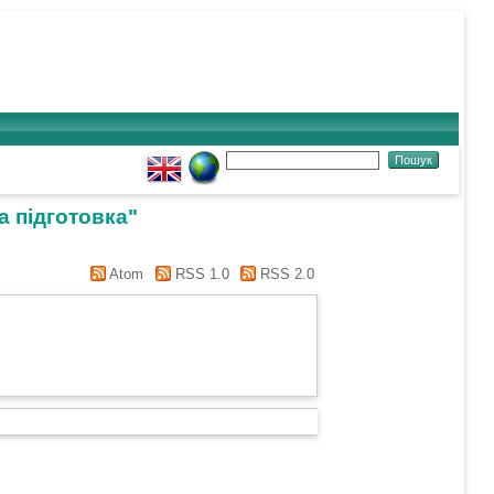
а підготовка"
Atom
RSS 1.0
RSS 2.0