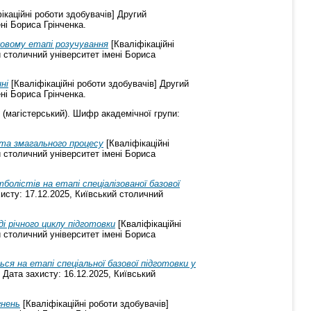
ікаційні роботи здобувачів] Другий
ні Бориса Грінченка.
ковому етапі розучування
[Кваліфікаційні
й столичний університет імені Бориса
ні
[Кваліфікаційні роботи здобувачів] Другий
ні Бориса Грінченка.
 (магістерський). Шифр академічної групи:
 та змагального процесу
[Кваліфікаційні
й столичний університет імені Бориса
олістів на етапі спеціалізованої базової
хисту: 17.12.2025, Київський столичний
і річного циклу підготовки
[Кваліфікаційні
й столичний університет імені Бориса
ся на етапі спеціальної базової підготовки у
 Дата захисту: 16.12.2025, Київський
гнень
[Кваліфікаційні роботи здобувачів]