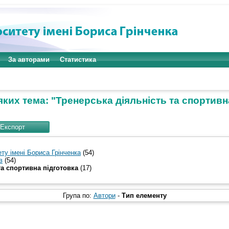
За авторами
Статистика
яких тема: "Тренерська діяльність та спортивн
ту імені Бориса Грінченка
(54)
в
(54)
та спортивна підготовка
(17)
Група по:
Автори
-
Тип елементу