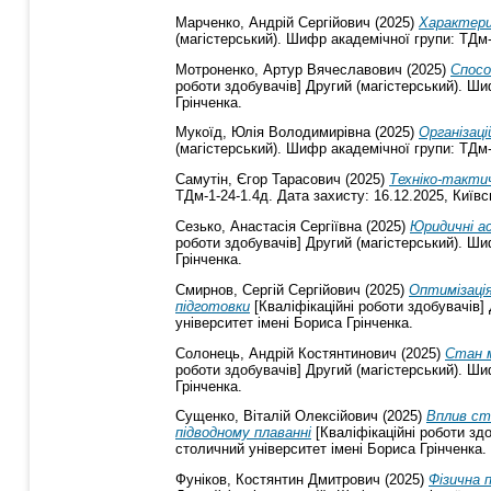
Марченко, Андрій Сергійович
(2025)
Характери
(магістерський). Шифр академічної групи: ТДм-
Мотроненко, Артур Вячеславович
(2025)
Спосо
роботи здобувачів] Другий (магістерський). Ши
Грінченка.
Мукоїд, Юлія Володимирівна
(2025)
Організац
(магістерський). Шифр академічної групи: ТДм-
Самутін, Єгор Тарасович
(2025)
Техніко-такти
ТДм-1-24-1.4д. Дата захисту: 16.12.2025, Київс
Сезько, Анастасія Сергіївна
(2025)
Юридичні ас
роботи здобувачів] Другий (магістерський). Ши
Грінченка.
Смирнов, Сергій Сергійович
(2025)
Оптимізація
підготовки
[Кваліфікаційні роботи здобувачів]
університет імені Бориса Грінченка.
Солонець, Андрій Костянтинович
(2025)
Стан м
роботи здобувачів] Другий (магістерський). Ши
Грінченка.
Сущенко, Віталій Олексійович
(2025)
Вплив ста
підводному плаванні
[Кваліфікаційні роботи здо
столичний університет імені Бориса Грінченка.
Фуніков, Костянтин Дмитрович
(2025)
Фізична 