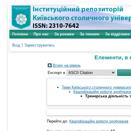
Головна
Про нас
За роками
За темами
За відділами
Вхід
Зареєструватись
Елементи, в 
Вгору на рівень
Експорт в
Теми Київського столичного університе
Кваліфікаційні роботи здобувачі
Тренерська діяльність 
Перейти до:
Кваліфікаційні роботи здобувачів