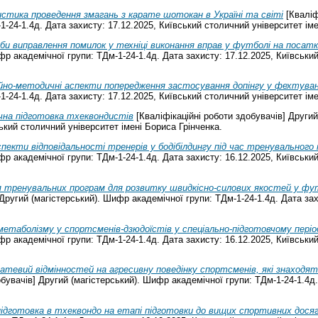
стика проведення змагань з карате шотокан в Україні та світі
[Кваліф
1-24-1.4д. Дата захисту: 17.12.2025, Київський столичний університет іме
би виправлення помилок у техніці виконання вправ у футболі на посат
фр академічної групи: ТДм-1-24-1.4д. Дата захисту: 17.12.2025, Київськи
ійно-методичні аспекти попередження застосування допінгу у фехтуван
1-24-1.4д. Дата захисту: 17.12.2025, Київський столичний університет іме
чна підготовка тхеквондистів
[Кваліфікаційні роботи здобувачів] Другий
ький столичний університет імені Бориса Грінченка.
пекти відповідальності тренерів у бодібілдингу під час тренувального
фр академічної групи: ТДм-1-24-1.4д. Дата захисту: 16.12.2025, Київськи
 тренувальних програм для розвитку швидкісно-силових якостей у футб
 Другий (магістерський). Шифр академічної групи: ТДм-1-24-1.4д. Дата за
етаболізму у спортсменів-дзюдоїстів у спеціально-підготовчому період
фр академічної групи: ТДм-1-24-1.4д. Дата захисту: 16.12.2025, Київськи
тевий відмінностей на агресивну поведінку спортсменів, які знаходять
бувачів] Другий (магістерський). Шифр академічної групи: ТДм-1-24-1.4д.
підготовка в тхеквондо на етапі підготовки до вищих спортивних дося