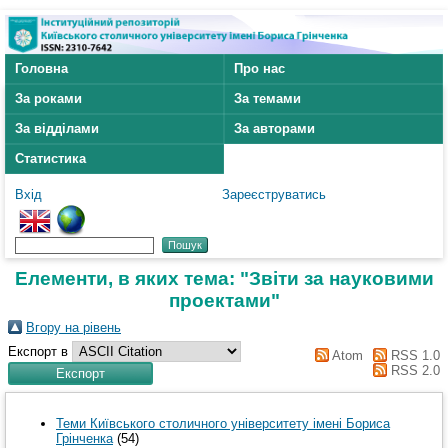
Головна
Про нас
За роками
За темами
За відділами
За авторами
Статистика
Вхід
Зареєструватись
Елементи, в яких тема: "Звіти за науковими
проектами"
Вгору на рівень
Експорт в
Atom
RSS 1.0
RSS 2.0
Теми Київського столичного університету імені Бориса
Грінченка
(54)