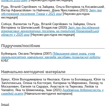
області 2018 року
[Науково-дослідна експедиція]
Рудь, Віталій Сергійович
та
Зайцева, Ольга Вікторівна
та
Косаківський,
Віктор Афанасійович
та
Найченко, Діана Ярославівна
(2021)
Звіт про
обстеження поселення Торків у 2021 році
[Науково-дослідна
експедиція]
Собчук, Валентин
та
Рудь, Віталій Сергійович
та
Зайцева, Ольга
Вікторівна
та
Шатковський, Владислав
(2020)
Звіт про дослідження
різночасових археологічних поселень на території Кіровоградської
області у 2020 році
[Науково-дослідна експедиція]
Підручник/посібник
Буйницька, Оксана Петрівна
(2007)
Підвищення рівня знань учнів
загальноосвітніх навчальних закладів засобами позакласної роботи
КУБГ.
Навчально-методичні матеріали
Бреус, Юлія Володимирівна
та
Ніколаєв, Євген
та
Боловацька, Юлія
та
Заплотинська, Олена
та
Костогриз, Катерина
та
Мироненко, Леонід
та
Москалевич, Євгенія
та
Сидорук, Анастасія
та
Терехова, Любов
та
Чапайло, Яна
та
Шемелинець, Іван
(2021)
Академічна доброчесність у
середній освіті
[Навчально-методичні матеріали]
Інші