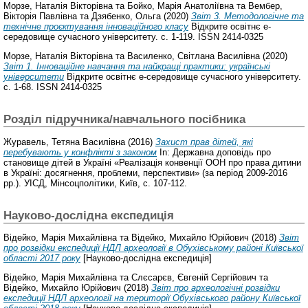
Морзе, Наталія Вікторівна
та
Бойко, Марія Анатоліївна
та
Вембер,
Вікторія Павлівна
та
Дзябенко, Ольга
(2020)
Звіт 3. Методологічне та
технічне проєктування інноваційного класу
Відкрите освітнє е-
середовище сучасного університету. с. 1-119. ISSN 2414-0325
Морзе, Наталія Вікторівна
та
Василенко, Світлана Василівна
(2020)
Звіт 1. Інноваційне навчання та найкращі практики: українські
університети
Відкрите освітнє е-середовище сучасного університету.
с. 1-68. ISSN 2414-0325
Розділ підручника/навчального посібника
Журавель, Тетяна Василівна
(2016)
Захист прав дітей, які
перебувають у конфлікті з законом
In: Державна доповідь про
становище дітей в Україні «Реалізація конвенції ООН про права дитини
в Україні: досягнення, проблеми, перспективи» (за період 2009-2016
рр.). УІСД, Мінсоцполітики, Київ, с. 107-112.
Науково-дослідна експедиція
Відейко, Марія Михайлівна
та
Відейко, Михайло Юрійович
(2018)
Звіт
про розвідки експедиції НДЛ археології в Обухівському районі Київської
області 2017 року
[Науково-дослідна експедиція]
Відейко, Марія Михайлівна
та
Слєсарєв, Євгеній Сергійович
та
Відейко, Михайло Юрійович
(2018)
Звіт про археологічні розвідки
експедиції НДЛ археології на території Обухівського району Київської