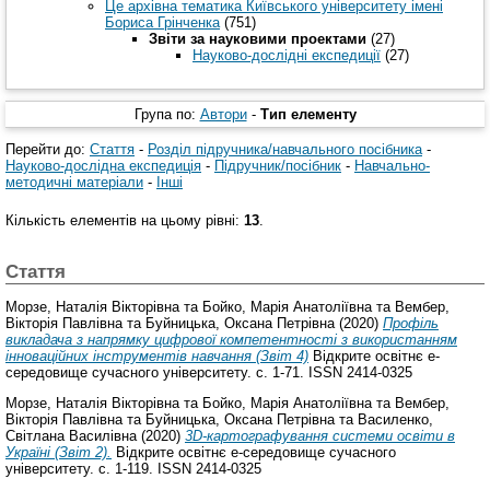
Це архівна тематика Київського університету імені
Бориса Грінченка
(751)
Звіти за науковими проектами
(27)
Науково-дослідні експедиції
(27)
Група по:
Автори
-
Тип елементу
Перейти до:
Стаття
-
Розділ підручника/навчального посібника
-
Науково-дослідна експедиція
-
Підручник/посібник
-
Навчально-
методичні матеріали
-
Інші
Кількість елементів на цьому рівні:
13
.
Стаття
Морзе, Наталія Вікторівна
та
Бойко, Марія Анатоліївна
та
Вембер,
Вікторія Павлівна
та
Буйницька, Оксана Петрівна
(2020)
Профіль
викладача з напрямку цифрової компетентності з використанням
інноваційних інструментів навчання (Звіт 4)
Відкрите освітнє е-
середовище сучасного університету. с. 1-71. ISSN 2414-0325
Морзе, Наталія Вікторівна
та
Бойко, Марія Анатоліївна
та
Вембер,
Вікторія Павлівна
та
Буйницька, Оксана Петрівна
та
Василенко,
Світлана Василівна
(2020)
3D-картографування системи освіти в
Україні (Звіт 2).
Відкрите освітнє е-середовище сучасного
університету. с. 1-119. ISSN 2414-0325