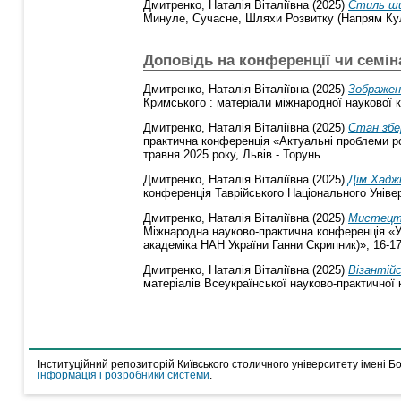
Дмитренко, Наталія Віталіївна
(2025)
Стиль ши
Минуле, Сучасне, Шляхи Розвитку (Напрям Куль
Доповідь на конференції чи семін
Дмитренко, Наталія Віталіївна
(2025)
Зображен
Кримського : матеріали міжнародної наукової к
Дмитренко, Наталія Віталіївна
(2025)
Стан збе
практична конференція «Актуальні проблеми ро
травня 2025 року, Львів - Торунь.
Дмитренко, Наталія Віталіївна
(2025)
Дім Хадж
конференція Таврійського Національного Універс
Дмитренко, Наталія Віталіївна
(2025)
Мистецтво
Міжнародна науково-практична конференція «Ук
академіка НАН України Ганни Скрипник)», 16-17
Дмитренко, Наталія Віталіївна
(2025)
Візантійс
матеріалів Всеукраїнської науково-практичної 
Інституційний репозиторій Київського столичного університету імені Б
інформація і розробники системи
.