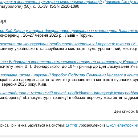
нуазрі в контексті культурно-мистецьких традицій Далекого Сходу в 
турологія) (50). с. 31-39. ISSN 2518-1890
арі
ня Кай Кауса у творах декоративно-прикладного мистецтва Візантії т
онференції, 26–27 червня 2025 р., Львів - Торунь.
реження та іконографічні особливості коптських і перських тканин IV
звитку українського та зарубіжного мистецтв: культурологічний, мистецт
і-аги Бабовича в контексті османського впливу на архітектуру Євпатор
итету імені В. І. Вернадського, до 107- ї річниці до Дня Заснування Унів
знавча школа і науковий доробок Людмили Семенівни Міляєвої в контекст
раїнське народознавство та мистецтвознавство в контексті сучасних сус
 вересня 2025 року, Київ.
ька спадщина в мистецькій освіті: необхідність інтеграції іконографіч
конференції «Етнокультурні традиції в образотворчому мистецтві та дизайн
Цей список 
ориса Грінченка Базується на системі
EPrints 3
розробленої в
Школі електроніки