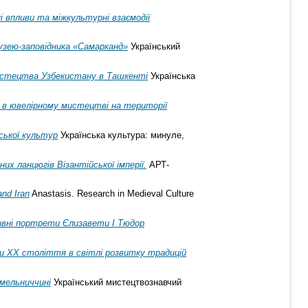
і впливи та міжкультурні взаємодії
музею-заповідника «Самарканд»
Український
 мистецтва Узбекистану в Ташкенті
Українська
іє в ювелірному мистецтві на території
ської культур
Українська культура: минуле,
их ланцюгів Візантійської імперії.
АРТ-
and Iran
Anastasis. Research in Medieval Culture
вні портрети Єлизавети І Тюдор
ни ХХ століття в світлі розвитку традицій
мельниччині
Український мистецтвознавчий