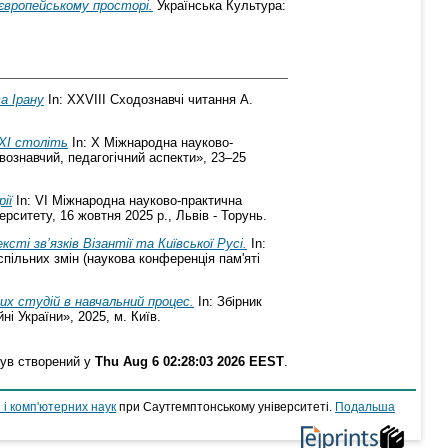
європейському просторі.
Українська Культура:
а Ірану
In: ХХVІІІ Сходознавчі читання А.
–XI століть
In: X Міжнародна науково-
вознавчий, педагогічний аспекти», 23–25
ії
In: VІ Міжнародна науково-практична
ерситету, 16 жовтня 2025 р., Львів - Торунь.
і зв’язків Візантії та Київської Русі.
In:
пільних змін (наукова конференція пам'яті
них студій в навчальний процес.
In: Збірник
і України», 2025, м. Київ.
був створений у
Thu Aug 6 02:28:03 2026 EEST
.
 і комп'ютерних наук
при Саутгемптонському університеті.
Подальша