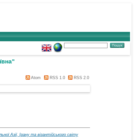
ївна
"
Atom
RSS 1.0
RSS 2.0
ої Азії, Ірану та візантійського світу