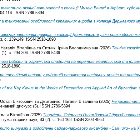
текстилю пізньої античності з колекції Музею Бенакі в Афінах: художн
104-114. ISSN 2786-5894
а технологічні особливості керамічних виробів з колекції Державного 
я жіночих ювелірних прикрас з колекції Державного музею прикладного
). с. 139-149. ISSN 2518-1890
Наталія Віталіївна
та
Ситник, Ірина Володимирівна
(2026)
Техніка казаз
s (1). с. 294-304. ISSN 2786-5436
-аги Бабовича: караїмська спадщина на перетині візантійської та іслам
N 2518-1890
а сасанідські впливи у художній стилістиці весільних поясів та натільн
5
 of the Kay Kavus in the Works of Decorative and Applied Art of Byzantium 
 Остап Вікторович
та
Дмитренко, Наталія Віталіївна
(2025)
Репрезентати
знавчий дискурс (5). ISSN 2786-5894
алія Віталіївна
(2025)
Творчість Світлани Голембовської другої полови
 гуманiтарних наук, 83 (2). с. 163-168. ISSN 2308-4863
тилю шинуазрі в оздобленні садово-паркового ансамблю «Самчики» на Х