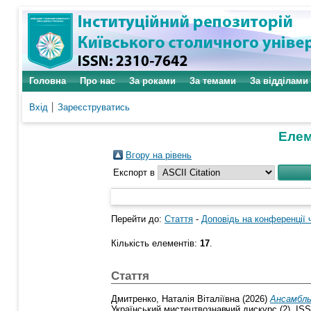
Головна
Про нас
За роками
За темами
За відділами
Вхід
Зареєструватись
Елем
Вгору на рівень
Експорт в
Перейти до:
Стаття
-
Доповідь на конференції 
Кількість елементів:
17
.
Стаття
Дмитренко, Наталія Віталіївна
(2026)
Ансамбль
Український мистецтвознавчий дискурс (2). IS