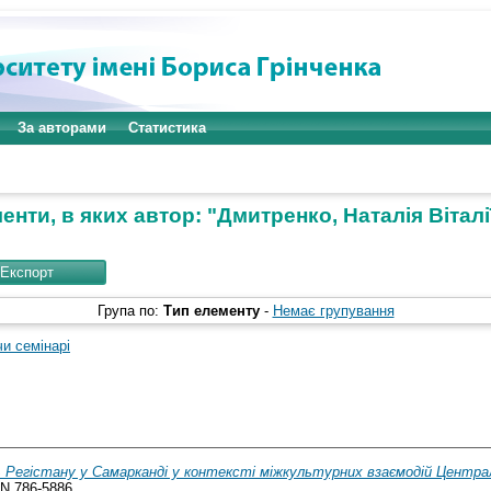
За авторами
Статистика
енти, в яких автор: "
Дмитренко, Наталія Віталі
Група по:
Тип елементу
-
Немає групування
чи семінарі
 Регістану у Самарканді у контексті міжкультурних взаємодій Центральн
SN 786-5886