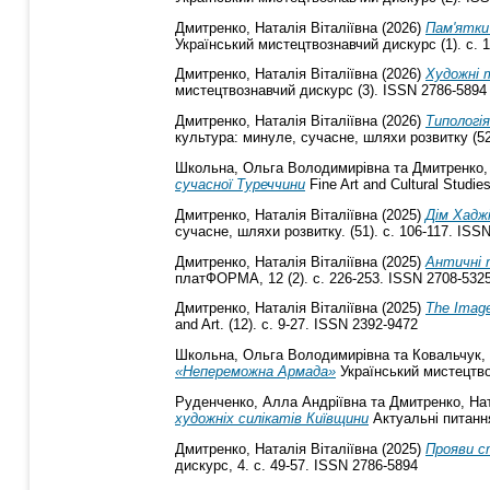
Дмитренко, Наталія Віталіївна
(2026)
Пам'ятки 
Український мистецтвознавчий дискурс (1). с. 
Дмитренко, Наталія Віталіївна
(2026)
Художні т
мистецтвознавчий дискурс (3). ISSN 2786-5894
Дмитренко, Наталія Віталіївна
(2026)
Типологі
культура: минуле, сучасне, шляхи розвитку (52
Школьна, Ольга Володимирівна
та
Дмитренко, 
сучасної Туреччини
Fine Art and Cultural Studie
Дмитренко, Наталія Віталіївна
(2025)
Дім Хаджі
сучасне, шляхи розвитку. (51). с. 106-117. ISS
Дмитренко, Наталія Віталіївна
(2025)
Античні т
платФОРМА, 12 (2). с. 226-253. ISSN 2708-532
Дмитренко, Наталія Віталіївна
(2025)
The Image
and Art. (12). с. 9-27. ISSN 2392-9472
Школьна, Ольга Володимирівна
та
Ковальчук,
«Непереможна Армада»
Український мистецтво
Руденченко, Алла Андріївна
та
Дмитренко, Нат
художніх силікатів Київщини
Актуальнi питання
Дмитренко, Наталія Віталіївна
(2025)
Прояви с
дискурс, 4. с. 49-57. ISSN 2786-5894