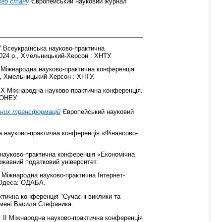
ого стану
Європейський науковий журнал
V Всеукраїнська науково-практична
024 р., Хмельницький-Херсон : ХНТУ.
ІІ Міжнародна науково-практична конференція
у, Хмельницький-Херсон : ХНТУ.
 Х Міжнародна науково-практична конференція.
 ОНЕУ.
сних трансформацій
Європейський науковий
а науково-практична конференція «Фінансово-
 науково-практична конференція «Економічна
ержавний податковий університет.
I Міжнародна науково-практична Інтернет-
, Одеса: ОДАБА.
ктична конференція "Сучасні виклики та
 імені Василя Стефаника.
: ІІ Міжнародна науково-практична конференція