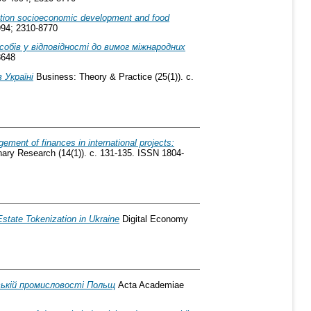
ration socioeconomic development and food
4994; 2310-8770
собів у відповідності до вимог міжнародних
8648
 Україні
Business: Theory & Practice (25(1)). с.
ment of finances in international projects:
inary Research (14(1)). с. 131-135. ISSN 1804-
state Tokenization in Ukraine
Digital Economy
ській промисловості Польщ
Acta Academiae