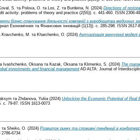
oval, S.
та
Polova, O.
та
Los, Z.
та
Burdeina, N.
(2024)
Directions of resto
dit activity: problems of theory and practice (2(55)). с. 441-460. ISSN 2306-
екти бізнес-планування діяльності компаній з виробництва медичних за
ал Економічних та Фінансових інновацій (1(13)). с. 285-298. ISSN 2617-
а
Kravchenko, M.
та
Kharchenko, О.
(2024)
Актуалізація венчурної моделі в
а
Ivashchenko, Oksana
та
Kazak, Oksana
та
Klimenko, S.
(2024)
The manage
lobal investments and financial management
AD ALTA: Journal of Interdiscipl
Maksym
та
Zhdanova, Yuliia
(2024)
Unlocking the Economic Potential of Real E
. с. 79-87. ISSN 1613-0073
.
та
Sheiko, O.
(2024)
Розвиток ринку та споживчі тенденції в кондитер
N 2786-6734