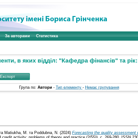
За авторами
Статистика
енти, в яких відділ: "Кафедра фінансів" та рік:
Група по:
Автори
-
Тип елементу
-
Немає групування
та
Matiukha, M.
та
Poddubna, N.
(2024)
Forecasting the quality assessment of
 credit activity: problems of theory and practice (2(55)). с. 269-280. ISSN 2