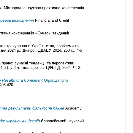
VI Міжнародна науково-практична конференція
айвери відновлення
Financial and Credit
ктична конференція «Сучасні тенденції
та страхування в Україні: стан, проблеми та
ня 2024 р.: Дніпро : ДДАЕУ, 2024. 258 с., 4-5
а право: сучасні тенденції та перспективи
4 р.): у 2 ч. Біла Церква: ЦФЕНД, 2024. Ч. 2.
he Results of a Competent Organization's
 403-420.
н та результати діяльності банків
Academy
в: український досвід
Європейський науковий