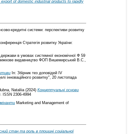
export of domestic industrial products to rapidly
сово-кредитні системи: перспективи розвитку
онференція Стратегія розвитку України:
у держави в умовах системної економічної Ф 59
: Книжкове видавництво ФОП Вишемирський В.С.,
ективи
In: Збірник тез доповідей ІV
елі інноваційного розвитку", 20 листопада
ubna, Nataliia
(2024)
Концептуальні основи
 ISSN 2306-4994
рмінанти
Marketing and Management of
сний стан та роль в площині соціальної