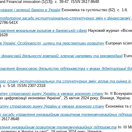
and Financial innovation (1(13)). с. 39-47. ISSN 2617-8648
вання і зелений банкінг в Україні
Економіка та суспільство (62). с. 1-6.
одологічні засади інституціонально-структурних змін у фінансовому с
 2786-541X
авління моральним ризиком в банківській сфері
Науковий журнал «Вісник
-1628
 в Україні: Особливості, шляхи та перспективи розвитку
European scient
фінансовій діяльності компаній: ключові напрямки та рекомендації
Europ
авління фінансовою діяльністю підприємства у мовах діджіталізації біз
ого стану інституціональних та структурних змін: вплив та оцінка їх 
). с. 5-18. ISSN 2307-2318
тку страхового ринку України в умовах воєнного стану
In: ІІ Всеукраї
 цифровізації економіки України", 25 квітня 2024 року, Вінниця, Україна.
витку страхового ринку України в умовах воєнного стану
Економіка та су
 засади управління інноваційним розвитком телекомунікаційних підпри
SN 2617-8648
ління інноваційним розвитком телекомунікаційних підприємств
In: ІІІ 
озвитку в Україні та світі", 19 квітня 2024 року, Чернігів.