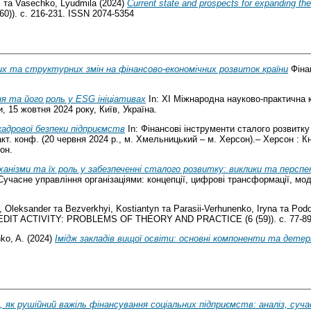
.
та
Vasechko, Lyudmila
(2024)
Current state and prospects for expanding the 
0)). с. 216-231. ISSN 2074-5354
х та структурних змін на фінансово-економічних розвиток країни
Фінан
я та його роль у ESG ініціативах
In: XІ Міжнародна науково-практична к
, 15 жовтня 2024 року, Київ, Україна.
адрової безпеки підприємств
In: Фінансові інструменти сталого розвитк
ракт. конф. (20 червня 2024 р., м. Хмельницький – м. Херсон).– Херсон 
он.
еханізми та їх роль у забезпеченні сталого розвитку: виклики та персп
учасне управління організаціями: концепції, цифрові трансформації, мод
, Oleksander
та
Bezverkhyi, Kostiantyn
та
Parasii-Verhunenko, Iryna
та
Podd
IT ACTIVITY: PROBLEMS OF THEORY AND PRACTICE (6 (59)). с. 77-89.
ko, A.
(2024)
Імідж закладів вищої освіти: основні компоненти та дете
 як рушійний важіль фінансування соціальних підприємств: аналіз, суча