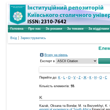
Головна
Про нас
За роками
За темами
За відділами
Вхід
Зареєструватись
Елем
Вгору на рівень
Експорт в
Перейти до:
K
-
L
-
O
-
V
-
Z
-
Ж
-
К
-
Н
-
О
-
С
Кількість елементів:
55
.
K
Kazak, Oksana
та
Bondar, M.
та
Bezverkhyi, K.
empirical experience of South Africa
Financial and