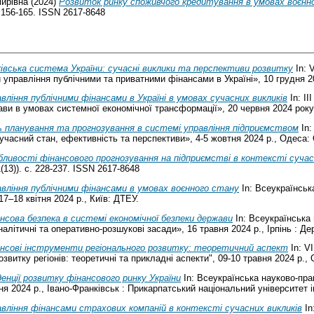
ирівна
(2024)
Розвиток ринку споживчого кредитування в умовах воєнн
. 156-165. ISSN 2617-8648
івська система України: сучасні виклики та перспективи розвитку
In: 
управління публічними та приватними фінансами в Україні», 10 грудня 2
вління публічними фінансами в Україні в умовах сучасних викликів
In: І
ави в умовах системної економічної трансформації», 20 червня 2024 рок
ь планування та прогнозування в системі управління підприємством
In:
учасний стан, ефективність та перспективи», 4-5 жовтня 2024 р., Одеса:
бливості фінансового прогнозування на підприємстві в контексті суча
13)). с. 228-237. ISSN 2617-8648
вління публічними фінансами в умовах воєнного стану
In: Всеукраїнськ
7–18 квітня 2024 р., Київ: ДТЕУ.
нсова безпека в системі економічної безпеки держави
In: Всеукраїнська
налітичні та оперативно-розшукові засади», 16 травня 2024 р., Ірпінь : Д
ансові інструменти регіонального розвитку: теоретичний аспект
In: V
озвитку регіонів: теоретичні та прикладні аспекти", 09-10 травня 2024 р.
енції розвитку фінансового ринку України
In: Всеукраїнська науково-пра
тня 2024 р., Івано-Франківськ : Прикарпатський національний університет
вління фінансами страхових компаній в контексті сучасних викликів
In