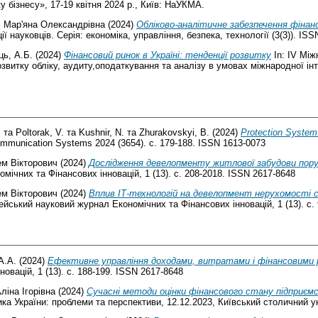
бізнесу», 17-19 квітня 2024 р., Київ: НаУКМА.
 Мар'яна Олександрівна
(2024)
Обліково-аналітичне забезпечення фінанс
 науковців. Серія: економіка, управління, безпека, технології (3(3)). IS
ць, А.Б.
(2024)
Фінансовий ринок в Україні: тенденції розвитку
In: ІV Між
витку обліку, аудиту,оподаткування та аналізу в умовах міжнародної інте
.
та
Poltorak, V.
та
Kushnir, N.
та
Zhurakovskyi, B.
(2024)
Protection System 
ecommunication Systems 2024 (3654). с. 179-188. ISSN 1613-0073
ем Вікторович
(2024)
Дослідження девелопменту житлової забудови поруч
ічних та Фінансових інновацій, 1 (13). с. 208-2018. ISSN 2617-8648
ем Вікторович
(2024)
Вплив ІТ-технологій на девелопмент нерухомості 
йський науковий журнал Економічних та Фінансових інновацій, 1 (13). с.
А.А.
(2024)
Ефективне управління доходами, витратами і фінансовими
овацій, 1 (13). с. 188-199. ISSN 2617-8648
ліна Ігорівна
(2024)
Сучасні методи оцінки фінансового стану підприєм
ка України: проблеми та перспективи, 12.12.2023, Київський столичний ун