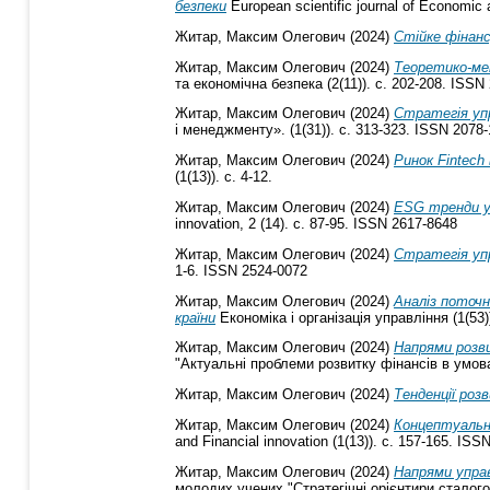
безпеки
European scientific journal of Economic 
Житар, Максим Олегович
(2024)
Стійке фінансу
Житар, Максим Олегович
(2024)
Теоретико-мет
та економічна безпека (2(11)). с. 202-208. ISSN
Житар, Максим Олегович
(2024)
Стратегія упр
і менеджменту». (1(31)). с. 313-323. ISSN 2078
Житар, Максим Олегович
(2024)
Ринок Fintech
(1(13)). с. 4-12.
Житар, Максим Олегович
(2024)
ESG тренди у 
innovation, 2 (14). с. 87-95. ISSN 2617-8648
Житар, Максим Олегович
(2024)
Стратегія упр
1-6. ISSN 2524-0072
Житар, Максим Олегович
(2024)
Аналіз поточн
країни
Економіка і організація управління (1(53)
Житар, Максим Олегович
(2024)
Напрями розви
"Актуальні проблеми розвитку фінансів в умовах
Житар, Максим Олегович
(2024)
Тенденції роз
Житар, Максим Олегович
(2024)
Концептуальні
and Financial innovation (1(13)). с. 157-165. IS
Житар, Максим Олегович
(2024)
Напрями управ
молодих учених "Стратегічні орієнтири сталого р