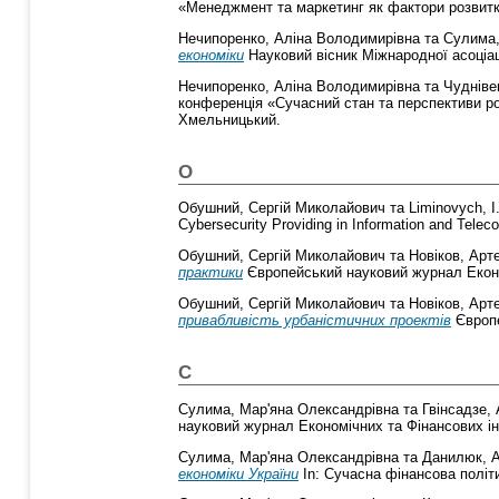
«Менеджмент та маркетинг як фактори розвитку 
Нечипоренко, Аліна Володимирівна
та
Сулима,
економіки
Науковий вісник Міжнародної асоціації
Нечипоренко, Аліна Володимирівна
та
Чудніве
конференція «Сучасний стан та перспективи роз
Хмельницький.
О
Обушний, Сергій Миколайович
та
Liminovych, I
Cybersecurity Providing in Information and Tel
Обушний, Сергій Миколайович
та
Новіков, Арт
практики
Європейський науковий журнал Економ
Обушний, Сергій Миколайович
та
Новіков, Арт
привабливість урбаністичних проектів
Європе
С
Сулима, Мар'яна Олександрівна
та
Гвінсадзе, 
науковий журнал Економічних та Фінансових інн
Сулима, Мар'яна Олександрівна
та
Данилюк, А
економіки України
In: Сучасна фінансова політи