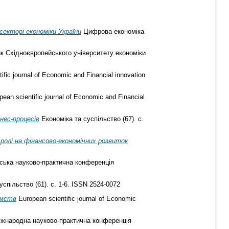
екторі економіки України
Цифрова економіка
 Східноєвропейського університету економіки
ific journal of Economic and Financial innovation
ean scientific journal of Economic and Financial
нес-процесів
Економіка та суспільство (67). с.
ролі на фінансово-економічних розвиток
нська науково-практична конференція
спільство (61). с. 1-6. ISSN 2524-0072
ємств
European scientific journal of Economic
Міжнародна науково-практична конференція