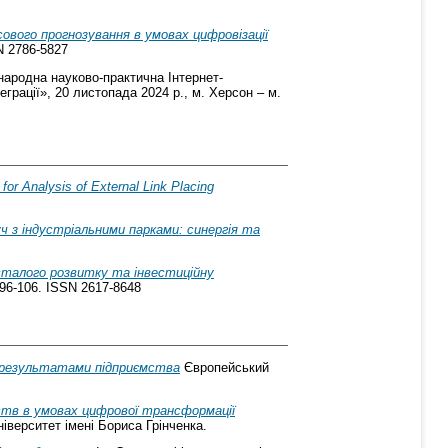
ового прогнозування в умовах цифровізації
SN 2786-5827
народна науково-практична Інтернет-
грації», 20 листопада 2024 р., м. Херсон – м.
for Analysis of External Link Placing
 з індустріальними парками: синергія та
сталого розвитку та інвестиційну
 96-106. ISSN 2617-8648
 результатами підприємства
Європейський
ств в умовах цифрової трансформації
іверситет імені Бориса Грінченка.