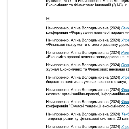
Кужелєв, М.О.
та
Нечипоренко, Аліна Володим
Економічних та Фінансових інновацій (2(14)). с
Н
Нечипоренко, Аліна Володимирівна
(2024)
Банк
конференція «Формування новітньої парадигми 
Нечипоренко, Аліна Володимирівна
(2024)
Упра
«Фінансові інструменти сталого розвитку держ
Нечипоренко, Аліна Володимирівна
(2024)
Рол
«Економіко-правові аспекти господарювання: с
Нечипоренко, Аліна Володимирівна
(2024)
Осо
журнал Економічних та Фінансових інновацій (1(
Нечипоренко, Аліна Володимирівна
(2024)
Упра
бюджетна політика в умовах воєнного стану», 1
Нечипоренко, Аліна Володимирівна
(2024)
Фіна
безпека: організаційно-правові, інформаційно-а
Нечипоренко, Аліна Володимирівна
(2024)
Фін
конференція "Сучасні тенденції економічного р
Нечипоренко, Аліна Володимирівна
(2024)
Тенд
тенденції розвитку фінансової системи, 23 кві
Нечипоренко, Аліна Володимирівна
(2024)
Упра