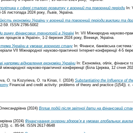
олітика у сфері сталого розвитку у воєнний та повоєнний періоди
In: 
-16 листопада 2024 року, Львів, Україна.
йкість економіки України у воєнний та повоєнний періоди:виклики та др
 52-59. ISSN 2786-5002
и ринку фінансових технологій в Україні
In: VІІ Міжнародна науково-пра
х процесів в Україні», 1-2 березня 2024 року, Вінниця, Україна.
стема України в умовах воєнного стану
In: Фінанси, банківська система 
еріали VIІ Міжнародної науково-практичної Інтернет-конференції 4-5 берез
ві напрями відновлення економіки України
In: Економіка, облік, фінанси т
дей міжнародної науково-практичної конференції (Біла Церква, 12 січня 202
va, O.
та
Kozyrieva, O.
та
Kinas, I.
(2024)
Substantiating the Influence of t
onomy
Financial and credit activity: problems of theory and practice (1(54)). с.
Олександрівна
(2024)
Вплив подій після звітної дати на фінансовий ста
ирівна
(2024)
Фінансування охорони здоров’я в умовах глобальних викликі
13)). с. 85-94. ISSN 2617-8648