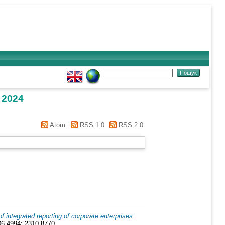
 2024
Atom
RSS 1.0
RSS 2.0
 integrated reporting of corporate enterprises:
306-4994; 2310-8770