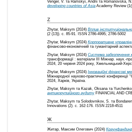
Venger, V.
та
Ramskyi, Andrii
та
Romanovska, N
developing countries of Asia
Academy Review (1(6
Z
Zhytar, Maksym
(2024)
Вплив інституціональни
(2 (13)). с. 85-91. ISSN 2786-4995; 2786-5002
Zhytar, Maksym
(2024)
Корпоративне управлінн
фінансово-економічний та гуманітарний аспекти
Zhytar, Maksym
(2024)
Система забезпечення к
трансформації : матеріали ІІІ Міжнар. наук.-п
2024, 20 червня 2024 року, Хмельницький-Херс
Zhytar, Maksym
(2024)
Інноваційні фінансові м
Міжнародної науково-практичної конференції "С
2024, Харків, Україна.
Zhytar, Maksym
та
Kazak, Oksana
та
Yurchenko
антикорупційного аудиту
FINANCIAL AND CRED
Zhytar, Maksym
та
Solodovnikov, S.
та
Bondaren
Innovations (2). с. 162-176. ISSN 2218-4511
Ж
Житар, Максим Олегович
(2024)
Краунфандинг,