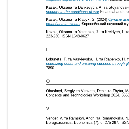
Kazak, Oksana
та
Dankevych, A.
та
Stoyanova-K
security in the conditions of war
Financial and cre
Kazak, Oksana
та
Riabyk, S.
(2024)
Сучасні асп
стандартів якості
Європейський науковий журн
Kazak, Oksana
та
Yereshko, J.
та
Kreidych, I.
т
223-230. ISSN 1648-0627
L
Lobunets, T.
та
Vasylevska, H.
та
Riabenko, H.
т
optimizing costs and ensuring success through g
7890
O
Obushnyi, Sergiy
та
Virovets, Denis
та
Zhytar, 
Concepts and Technologies Workshop 2024, 3665
V
Venger, V.
та
Ramskyi, Andrii
та
Romanovska, N
Beregsasiensis. Economics (7). с. 275-287. ISS