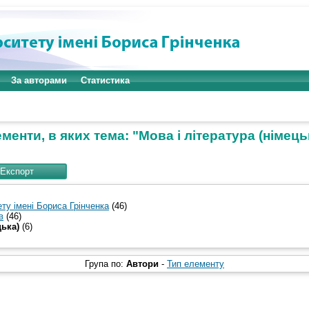
За авторами
Статистика
менти, в яких тема: "Мова і література (німець
ту імені Бориса Грінченка
(46)
в
(46)
цька)
(6)
Група по:
Автори
-
Тип елементу