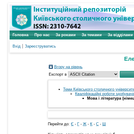
Головна
Про нас
За роками
За темами
За відділами
Вхід
Зареєструватись
Еле
Вгору на рівень
Експорт в
Теми Київського столичного університе
Кваліфікаційні роботи здобувачі
Мова і література (німе
Перейти до:
Є
-
Г
-
Ж
-
К
-
С
-
Ш