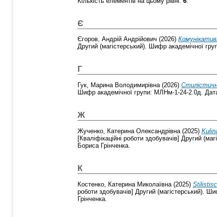
Кількість елементів на цьому рівні:
6
.
Є
Єгоров, Андрій Андрійович
(2026)
Комунікативн
Другий (магістерський). Шифр академічної груп
Г
Гук, Марина Володимирівна
(2026)
Cтилістичні
Шифр академічної групи: МЛНм-1-24-2.0д. Дата 
Ж
Жученко, Катерина Олександрівна
(2025)
Kulin
[Кваліфікаційні роботи здобувачів] Другий (ма
Бориса Грінченка.
К
Костенко, Катерина Миколаївна
(2025)
Stilisti
роботи здобувачів] Другий (магістерський). Ши
Грінченка.