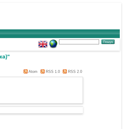
ка)"
Atom
RSS 1.0
RSS 2.0