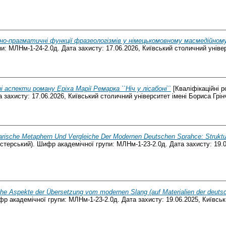
о-прагматичні функції фразеологізмів у німецькомовному масмедійному
и: МЛНм-1-24-2.0д. Дата захисту: 17.06.2026, Київський столичний універ
 аспекти роману Еріха Марії Ремарка ``Ніч у лісабоні``
[Кваліфікаційні р
захисту: 17.06.2026, Київський столичний університет імені Бориса Грін
arische Metaphern Und Vergleiche Der Modernen Deutschen Sprahce: Struktu
гістерський). Шифр академічної групи: МЛНм-1-23-2.0д. Дата захисту: 19.0
sche Aspekte der Übersetzung vom modernen Slang (auf Materialien der deuts
фр академічної групи: МЛНм-1-23-2.0д. Дата захисту: 19.06.2025, Київсь