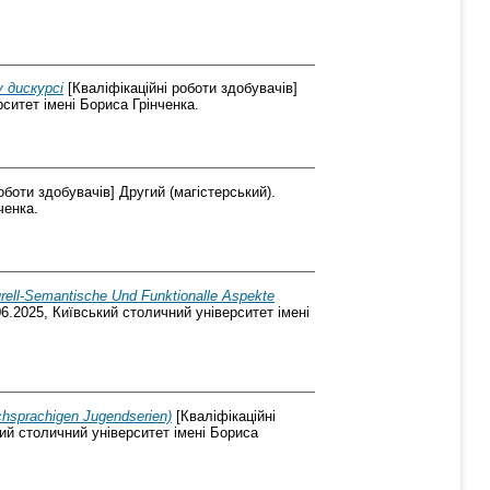
 дискурсі
[Кваліфікаційні роботи здобувачів]
ситет імені Бориса Грінченка.
оботи здобувачів] Другий (магістерський).
ченка.
rell-Semantische Und Funktionalle Aspekte
6.2025, Київський столичний університет імені
chsprachigen Jugendserien)
[Кваліфікаційні
кий столичний університет імені Бориса