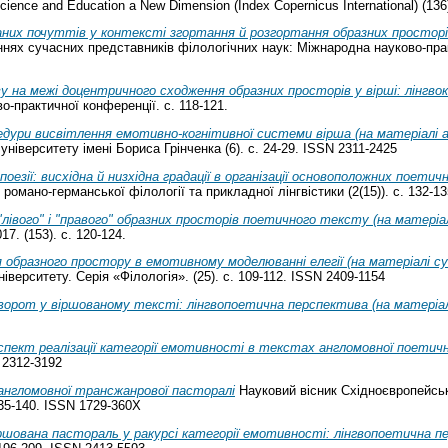
ience and Education a New Dimension (Index Copernicus International) (136
них почуттів у контексті згортання й розгортання образних просторів 
нях сучасних представників філологічних наук: Міжнародна науково-пра
у на межі доцентричного сходження образних просторів у вірші: лінгво
о-практичної конференції. с. 118-121.
едури висвітлення емотивно-когнітивної системи вірша (на матеріалі а
 університету імені Бориса Грінченка (6). с. 24-29. ISSN 2311-2425
поезії: висхідна й низхідна градації в організації основоположних поет
омано-германської філології та прикладної лінгвістики (2(15)). с. 132-1
лівого" і "правого" образних просторів поетичного тексту (на матеріа
7. (153). с. 120-124.
 образного простору в емотивному моделюванні елегії (на матеріалі с
верситету. Серія «Філологія». (25). с. 109-112. ISSN 2409-1154
орот у віршованому тексті: лінгвопоетична перспектива (на матеріалі
аспект реалізації категорії емотивності в текстах англомовної поетичн
 2312-3192
нгломовної трансжанрової пасторалі
Науковий вісник Східноєвропейсько
 135-140. ISSN 1729-360X
ршована пастораль у ракурсі категорії емотивності: лінгвопоетична п