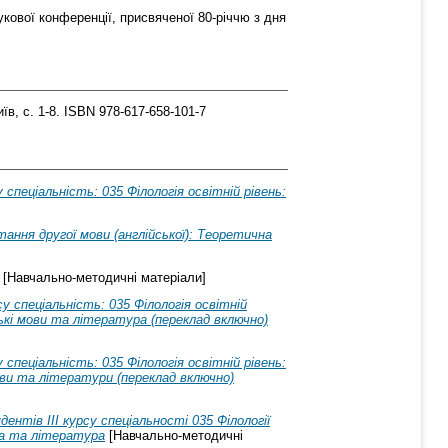
кової конференції, присвяченої 80-річчю з дня
їв, с. 1-8. ISBN 978-617-658-101-7
спеціальність: 035 Філологія освітній рівень:
ання другої мови (англійської): Теоретична
[Навчально-методичні матеріали]
 спеціальність: 035 Філологія освітній
ські мови та література (переклад включно)
спеціальність: 035 Філологія освітній рівень:
мови та літератури (переклад включно)
нтів ІІI курсу спеціальності 035 Філології
ва та література
[Навчально-методичні