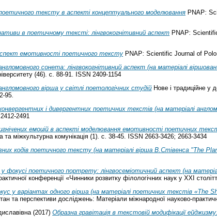
поетичного тексту в аспекті концептуального моделювання
PNAP: Scien
ативи в поетичному тексті: лінгвокогнітивний аспект
PNAP: Scientific 
спект емотивності поетичного тексту
PNAP: Scientific Journal of Polo
нгломовного сонета: лінгвокогнітивний аспект (на матеріалі віршован
верситету (46). с. 88-91. ISSN 2409-1154
нгломовного вірша у світлі поетологічних студій
Нове і традиційне у 
2-95.
онвергентних і дивергентних поетичних текстів (на матеріалі англомовн
N 2412-2491
игнічених емоцій в аспекті моделювання емотивності поетичних тексті
та міжкультурна комунікація (1). с. 38-45. ISSN 2663-3426; 2663-3434
их кодів поетичного тексту (на матеріалі вірша В.Стівенса "The Plane
 у фокусі поетичного портрету: лінгвосеміотичний аспект (на матері
ктичної конференції «Чинники розвитку філологічних наук у ХХІ столітті
ус у варіантах одного вірша (на матеріалі поетичних текстів «The Sh
стан та перспективи досліджень: Матеріали міжнародної науково-практично
диславівна
(2017)
Образна гравітація в текстовій модифікації ейджизму: