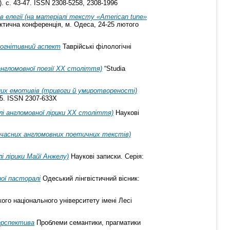
). с. 43-47. ISSN 2308-5258, 2308-1996
елегії (на матеріалі тексту «American tune»
ктична конференція, м. Одеса, 24-25 лютого
когнітивний аспект
Таврійські філологічні
нгломовної поезії XX століття)
“Studia
ичних емотивів (тривоги й умиротвореності)
35. ISSN 2307-633X
лі англомовної лірики ХХ століття)
Наукові
учасних англомовних поетичних текстів)
 лірики Майї Анжелу)
Наукові записки. Серія:
ої пасторалі
Одеський лінгвістичний вісник:
го національного університету імені Лесі
ерспектива
Проблеми семантики, прагматики