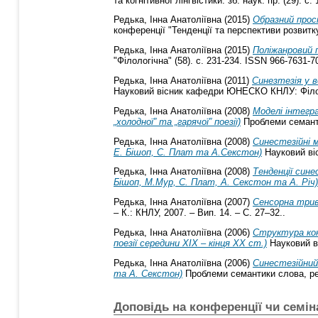
та когнітивної лінгвістики: зб. наук. пр. (29). с
Редька, Інна Анатоліївна
(2015)
Образний прост
конференції "Тенденції та перспективи розвитку 
Редька, Інна Анатоліївна
(2015)
Поліжанровий 
"Філологічна" (58). с. 231-234. ISSN 966-7631-7
Редька, Інна Анатоліївна
(2011)
Синезтезія у в
Науковий вісник кафедри ЮНЕСКО КНЛУ: Філологі
Редька, Інна Анатоліївна
(2008)
Моделі інтегра
„холодної” та „гарячої” поезії)
Проблеми семантик
Редька, Інна Анатоліївна
(2008)
Синестезійні 
Е. Бішоп, С. Плат та А.Секстон)
Науковий віс
Редька, Інна Анатоліївна
(2008)
Тенденції сине
Бішоп, М.Мур, С. Плат, А. Секстон та А. Річ)
Редька, Інна Анатоліївна
(2007)
Сенсорна трив
– К.: КНЛУ, 2007. – Вип. 14. – С. 27–32..
Редька, Інна Анатоліївна
(2006)
Структура кон
поезії середини ХІХ – кінця ХХ ст.)
Науковий ві
Редька, Інна Анатоліївна
(2006)
Синестезійний 
та А. Секстон)
Проблеми семантики слова, рече
Доповідь на конференції чи семін