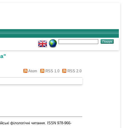
на
"
Atom
RSS 1.0
RSS 2.0
йські філологічні читання. ISSN 978-966-