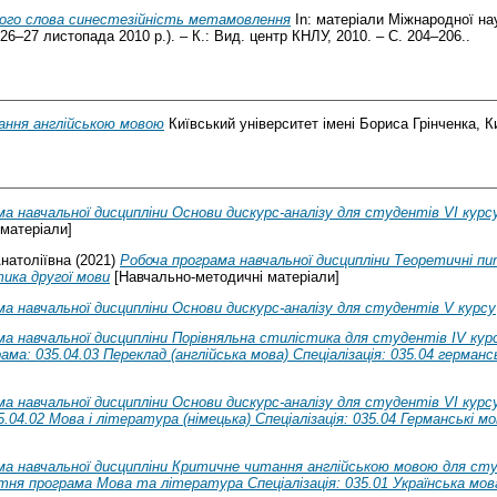
ого слова синестезійність метамовлення
In: матеріали Міжнародної нау
6–27 листопада 2010 р.). – К.: Вид. центр КНЛУ, 2010. – С. 204–206..
ння англійською мовою
Київський університет імені Бориса Грінченка, Ки
а навчальної дисципліни Основи дискурс-аналізу для студентів VІ курсу 
матеріали]
Анатоліївна
(2021)
Робоча програма навчальної дисципліни Теоретичні пит
ика другої мови
[Навчально-методичні матеріали]
ма навчальної дисципліни Основи дискурс-аналізу для студентів V курсу
а навчальної дисципліни Порівняльна стилістика для студентів ІV курсу
ама: 035.04.03 Переклад (англійська мова) Спеціалізація: 035.04 герман
а навчальної дисципліни Основи дискурс-аналізу для студентів VІ курсу 
.04.02 Мова і література (німецька) Спеціалізація: 035.04 Германські 
а навчальної дисципліни Критичне читання англійською мовою для студе
ітня програма Мова та література Спеціалізація: 035.01 Українська мо