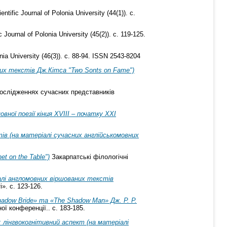
tific Journal of Polonia University (44(1)). с.
Journal of Polonia University (45(2)). с. 119-125.
nia University (46(3)). с. 88-94. ISSN 2543-8204
их текстів Дж.Кітса "Two Sonts on Fame")
дослідженнях сучасних представників
ої поезії кінця XVIIІ – початку XXI
в (на матеріалі сучасних англійськомовних
t on the Table")
Закарпатські філологічні
алі англомовних віршованих текстів
». с. 123-126.
adow Bride» та «The Shadow Man» Дж. Р. Р.
ї конференції.. с. 183-185.
 лінгвокогнітивний аспект (на матеріалі