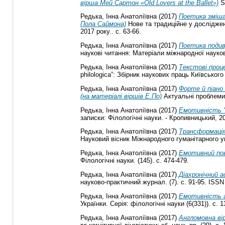
вірша Мей Сартон «Old Lovers at the Ballet»)
Sc
Редька, Інна Анатоліївна
(2017)
Поетика зміша
Пола Саймона)
Нове та традиційне у досліджен
2017 року.. с. 63-66.
Редька, Інна Анатоліївна
(2017)
Поетика подив
наукові читання: Матеріали міжнародної науков
Редька, Інна Анатоліївна
(2017)
Текстові проц
philologica”: Збірник наукових праць Київського
Редька, Інна Анатоліївна
(2017)
Форте й піано 
(на матеріалі віршів Е.По)
Актуальні проблеми р
Редька, Інна Анатоліївна
(2017)
Емотивність "
записки: Філологічні науки. - Кропивницький, 201
Редька, Інна Анатоліївна
(2017)
Трансформація
Науковий вісник Міжнародного гуманітарного уні
Редька, Інна Анатоліївна
(2017)
Емотивний пов
Філологічні науки. (145). с. 474-479.
Редька, Інна Анатоліївна
(2017)
Діахронічний 
науково-практичний журнал. (7). с. 91-95. ISSN
Редька, Інна Анатоліївна
(2017)
Емотивність а
Українки. Серія: філологічні науки (6(331)). с.
Редька, Інна Анатоліївна
(2017)
Англомовна ві