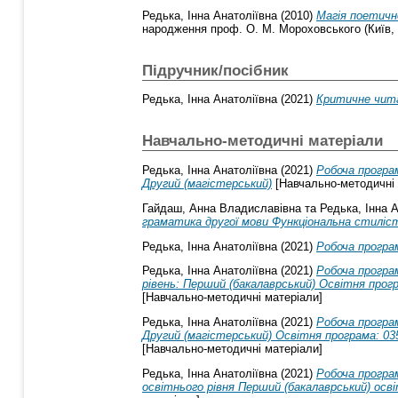
Редька, Інна Анатоліївна
(2010)
Магія поетичн
народження проф. О. М. Мороховського (Київ, 2
Підручник/посібник
Редька, Інна Анатоліївна
(2021)
Критичне чита
Навчально-методичні матеріали
Редька, Інна Анатоліївна
(2021)
Робоча програм
Другий (магістерський)
[Навчально-методичні 
Гайдаш, Анна Владиславівна
та
Редька, Інна 
граматика другої мови Функціональна стиліст
Редька, Інна Анатоліївна
(2021)
Робоча програ
Редька, Інна Анатоліївна
(2021)
Робоча програм
рівень: Перший (бакалаврський) Освітня прогр
[Навчально-методичні матеріали]
Редька, Інна Анатоліївна
(2021)
Робоча програм
Другий (магістерський) Освітня програма: 035
[Навчально-методичні матеріали]
Редька, Інна Анатоліївна
(2021)
Робоча програм
освітнього рівня Перший (бакалаврський) осв