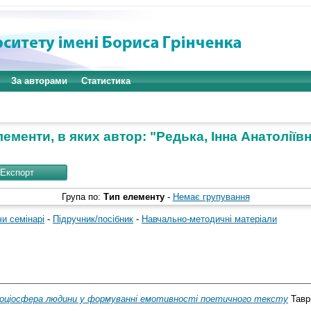
За авторами
Статистика
ементи, в яких автор: "
Редька, Інна Анатоліїв
Група по:
Тип елементу
-
Немає групування
чи семінарі
-
Підручник/посібник
-
Навчально-методичні матеріали
оціосфера людини у формуванні емотивності поетичного тексту
Таврі