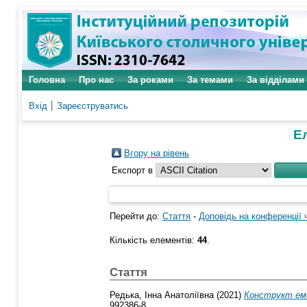
Головна
Про нас
За роками
За темами
За відділами
Вхід
Зареєструватись
Ел
Вгору на рівень
Експорт в
Перейти до:
Стаття
-
Доповідь на конференції 
Кількість елементів:
44
.
Стаття
Редька, Інна Анатоліївна
(2021)
Конструкт ем
992386-8