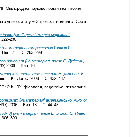
II Міжнародної науково-практичної інтернет-
ого університету «Острозька академія». Серія
ідання Дж. Форжа "Імперія морозива"
 222–230..
(на матеріалі американської жіночої
 Вип. 21. – С. 293–299..
втілення (на матеріалі поезії Е. Дікінсон,
, 2006. – Вип. 16..
 матеріалі поетичних текстів Е. Дікінсон, Е.
ь. – К.: Логос, 2008. – С. 432–437..
КО КНЛУ: філологія, педагогіка, психологія.
тизмах (на матеріалі американської жіночої
У, 2006. – Вип. 13. – С. 44–48..
хід) (на матеріалі поезії Е. Бішоп, С. Плат
. 306–309..