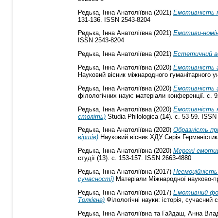
Редька, Інна Анатоліївна
(2021)
Емотивність 
131-136. ISSN 2543-8204
Редька, Інна Анатоліївна
(2021)
Емотиви-номін
ISSN 2543-8204
Редька, Інна Анатоліївна
(2021)
Естетичний а
Редька, Інна Анатоліївна
(2020)
Емотивність а
Науковий вісник міжнародного гуманітарного уні
Редька, Інна Анатоліївна
(2020)
Емотивність а
філологічних наук: матеріали конференції. с. 9
Редька, Інна Анатоліївна
(2020)
Емотивність к
століть)
Studia Philologica (14). с. 53-59. ISS
Редька, Інна Анатоліївна
(2020)
Образність пр
віршів)
Науковий вісник ХДУ Серія Германістика 
Редька, Інна Анатоліївна
(2020)
Мережі емотивн
студії (13). с. 153-157. ISSN 2663-4880
Редька, Інна Анатоліївна
(2017)
Неемоційність
сучасності)
Матеріали Міжнародної науково-пра
Редька, Інна Анатоліївна
(2017)
Емотивний фок
Толкієна)
Філологічні науки: історія, сучасний 
Редька, Інна Анатоліївна
та
Гайдаш, Анна Вла