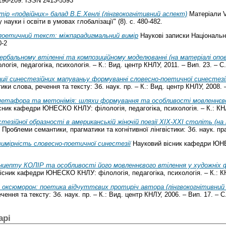
. 196-209. ISSN 2413-5593
ір «подвійних» балад В.Е.Хенлі (лінгвокогнітивний аспект)
Матеріали VI
науки і освіти в умовах глобалізації" (8). с. 480-482.
поетичний текст: міжпарадигмальний вимір
Наукові записки Національн
0-2
ербальному втіленні та композиційному моделюванні (на матеріалі опов
я, педагогіка, психологія. – К.: Вид. центр КНЛУ, 2011. – Вип. 23. – С.
ції синестезійних мапуваньу формуванні словесно-поетичної синестезії 
и слова, речення та тексту: Зб. наук. пр. – К.: Вид. центр КНЛУ, 2008. –
метафора та метонімія: шляхи формування та особливості мовленнєвого 
ник кафедри ЮНЕСКО КНЛУ: філологія, педагогіка, психологія. – К.: КНЛУ
стезійної образності в американській жіночій поезії XIX-XXI століть (на
Проблеми семантики, прагматики та когнітивної лінгвістики: Зб. наук. прац
имірність словесно-поетичної синестезії
Науковий вісник кафедри ЮНЕС
цепту КОЛІР та особливості його мовленнєвого втілення у художніх фо
сник кафедри ЮНЕСКО КНЛУ: філологія, педагогіка, психологія. – К.: КНЛ
оксюморон: поетика відчуттєвих протиріч автора (лінгвокогнітивний під
ння та тексту: Зб. наук. пр. – К.: Вид. центр КНЛУ, 2006. – Вип. 17. – С
арі