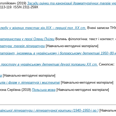
атолійович
(2019)
Засади оцінки та канонізації драматургічних творів ук
. 113-119. ISSN 2311-259X
шлюбу у жіночих текстах кін.ХІХ – першої пол. ХХ ст.
Вчені записки ТНУ 
атеринства у прозі Олени Пчілки
Волинь філологічна: текст і контекст. 
ратура: теорія літератури
[Навчально-методичні матеріали]
патріант, іноземець в українському і болгарському детективі 1950−80-х
простору в українському детективі другої половини ХХ ст.
Синопсис: т
а
[Навчально-методичні матеріали]
илів і форм у літературі і мистецтві
[Навчально-методичні матеріали]
лона Серіївна
(2019)
Польська мова
[Навчально-методичні матеріали]
раїнської літератури і літературної критики (1940–1950-і рр.)
[Навчально