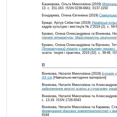
Башкирова, Ольга Миколаївна
(2019)
Мортальн
13. с. 151-163. ISSN 0239-6661; 0137-1150
Бондарева, Олена Євгенівна
(2019)
Семіотика
Брацкі, Артур Себастіан
(2019)
Українські кул
кадрів культури і мистецтв № 2’2019 (2). с. 58-
Бровко, Олена Олександрівна
та
Віннікова, Н
теорія літератури; Майстерність критичної і
Бровко, Олена Олександрівна
та
Вірченко, Тет
Літературний театр у навчальному процесі: 
освіта: теорія і практика, 2019 (32). с. 39-46. 
В
Віннікова, Наталія Миколаївна
(2019)
Історія 
ХХ ст
[Навчально-методичні матеріали]
Віннікова, Наталія Миколаївна
та
Александров
забезпечення якості освіти в сучасному укра
Віннікова, Наталія Миколаївна
та
Александров
с. 13-19. ISSN 1728-9343
Віннікова, Наталія Миколаївна
та
Караман, Ст
формування фахових компетентностей у майб
8184