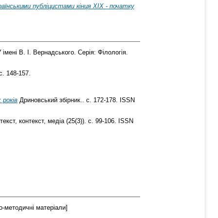
раїнськими публіцистами кінця XIX - початку
імені В. І. Вернадського. Серія: Філологія.
с. 148-157.
 років
Дриновський збірник.. с. 172-178. ISSN
екст, контекст, медіа (25(3)). с. 99-106. ISSN
-методичні матеріали]