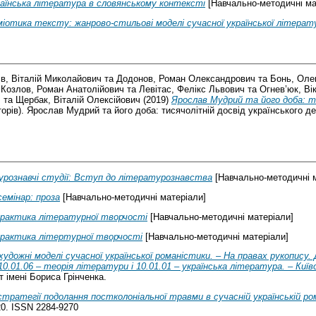
аїнська література в словянському контексті
[Навчально-методичні ма
іотика тексту: жанрово-стильові моделі сучасної української літерат
в, Віталій Миколайович
та
Додонов, Роман Олександрович
та
Бонь, Оле
а
Козлов, Роман Анатолійович
та
Левітас, Фелікс Львович
та
Огнев’юк, Ві
ч
та
Щербак, Віталій Олексійович
(2019)
Ярослав Мудрий та його доба: ти
торів). Ярослав Мудрий та його доба: тисячолітній досвід українського 
рознавчі студії: Вступ до літературознавства
[Навчально-методичні м
семінар: проза
[Навчально-методичні матеріали]
 практика літературної творчості
[Навчально-методичні матеріали]
 практика літертурної творчості
[Навчально-методичні матеріали]
 художні моделі сучасної української романістики. – На правах рукопис
0.01.06 – теорія літератури і 10.01.01 – українська література. – Київ
т імені Бориса Грінченка.
стратегії подолання постколоніальної травми в сучасній українській ро
-420. ISSN 2284-9270