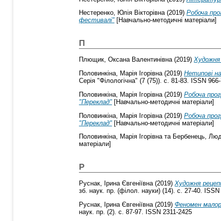
Нестеренко, Юлія Вікторівна
(2019)
Робоча про
фестивалі"
[Навчально-методичні матеріали]
П
Плющик, Оксана Валентинівна
(2019)
Художня
Половинкіна, Марія Ігорівна
(2019)
Нетипові на
Серія "Філологічна" (7 (75)). с. 81-83. ISSN 966
Половинкіна, Марія Ігорівна
(2019)
Робоча прог
"Переклад"
[Навчально-методичні матеріали]
Половинкіна, Марія Ігорівна
(2019)
Робоча прог
"Переклад"
[Навчально-методичні матеріали]
Половинкіна, Марія Ігорівна
та
Бербенець, Люд
матеріали]
Р
Руснак, Ірина Євгеніївна
(2019)
Художня рецепц
зб. наук. пр. (філол. науки) (14). с. 27-40. ISS
Руснак, Ірина Євгеніївна
(2019)
Феномен малоро
наук. пр. (2). с. 87-97. ISSN 2311-2425