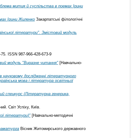
лема митця й суспільства в поемах Ірини
мах Ірини Жиленко
Закарпатські філологічні
аїнської літератури". Змістовий модуль
-75. ISSN 987-966-428-673-9
овий модуль "Виразне читання"
[Навчально-
 в науковому дослідженні літературного
Українська мова і література освітньої
вий спецкурс (Літературна генерика,
ий. Світ Успіху, Київ.
кої літератури)"
[Навчально-методичні
драматурга
Вісник Житомирського державного