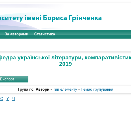
За авторами
Статистика
федра української літератури, компаративістики
2019
Група по:
Автори
-
Тип елементу
-
Немає групування
-
С
-
У
-
Ч