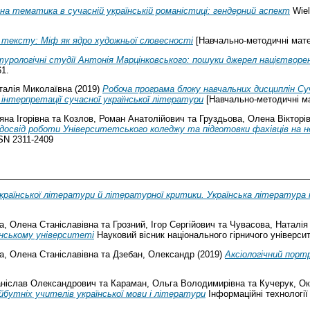
а тематика в сучасній українській романістиці: гендерний аспект
Wiel
 тексту: Міф як ядро художньої словесності
[Навчально-методичні мате
ьтурологічні студії Антонія Марцінковського: пошуки джерел націєтворе
61.
аталія Миколаївна
(2019)
Робоча програма блоку навчальних дисциплін C
нтерпретації сучасної української літератури
[Навчально-методичні ма
яна Ігорівна
та
Козлов, Роман Анатолійович
та
Груздьова, Олена Вікторі
досвід роботи Університетського коледжу та підготовки фахівців на н
ISSN 2311-2409
української літератури й літературної критики. Українська література 
а, Олена Станіславівна
та
Грозний, Ігор Сергійович
та
Чувасова, Наталія
їнському університеті
Науковий вісник національного гірничого університе
а, Олена Станіславівна
та
Дзебан, Олександр
(2019)
Аксіологічний порт
аніслав Олександрович
та
Караман, Ольга Володимирівна
та
Кучерук, Ок
утніх учителів української мови і літератури
Інформаційні технології 