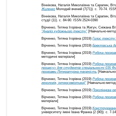
Віннікова, Наталія Миколаївна
та
Сарапин, Віт
Жиленко
Молодий вчений (7(71)). с. 70-74. ISS
Віннікова, Наталія Миколаївна
та
Сарапин, Віт
студії (11). с. 84-90. ISSN 2524-0390
Вірченко, Тетяна Ігорівна
та
Жигун, Сніжана Ві
"Аналіз художнього тексту"
[Навчально-метод
Вірченко, Тетяна Ігорівна
(2019)
Голос тексту:
Вірченко, Тетяна Ігорівна
(2019)
Брехтівська д
Вірченко, Тетяна Ігорівна
(2019)
Робоча програ
методичні матеріали]
Вірченко, Тетяна Ігорівна
(2019)
Робоча програ
процесу» для студентів спеціальності 035 Філо
програми Літературна творчість
[Навчально-
Вірченко, Тетяна Ігорівна
(2019)
Робоча програ
генологія, інтерсеміотика)"
[Навчально-методи
Вірченко, Тетяна Ігорівна
(2019)
Поколіннєва ре
Вірченко, Тетяна Ігорівна
(2019)
Робоча програм
матеріали]
Вірченко, Тетяна Ігорівна
(2019)
Конструювання
університету імені Івана Франка (2 (90)). с. 7-