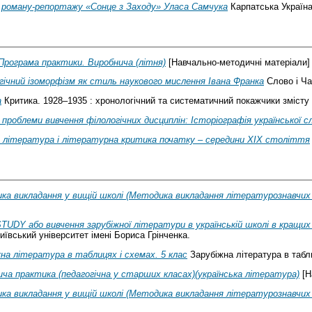
 роману-репортажу «Сонце з Заходу» Уласа Самчука
Карпатська Україна
Програма практики. Виробнича (літня)
[Навчально-методичні матеріали]
ічний ізоморфізм як стиль наукового мислення Івана Франка
Слово і Час
а
Критика. 1928–1935 : хронологічний та систематичний покажчики змісту 
проблеми вивчення філологічних дисциплін: Історіографія української 
а література і літературна критика початку – середини ХІХ століття
а викладання у вищій школі (Методика викладання літературознавчих д
UDY або вивчення зарубіжної літератури в українській школі в кращи
иївський університет імені Бориса Грінченка.
на література в таблицях і схемах. 5 клас
Зарубіжна література в табли
ча практика (педагогічна у старших класах)(українська література)
[Н
а викладання у вищій школі (Методика викладання літературознавчих д