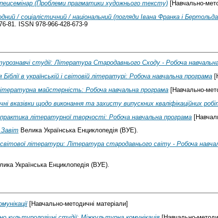
пецсемінар (Проблеми прагматики художнього тексту)
[Навчально-мето
дний / соціалістичний / національний (погляди Івана Франка і Бертольд
76-81. ISSN 978-966-428-673-9
урознавчі студії: Література Стародавнього Сходу - Робоча навчальн
 Біблії в українській і світовій літературі: Робоча навчальна програма
[
ітературна майстерність: Робоча навчальна програма
[Навчально-мето
ні вказівки щодо виконання та захисту випускних кваліфікаційних робі
і практика літературної творчості: Робоча навчальна програма
[Навчаль
 Завіт
Велика Українська Енциклопедія (ВУЕ).
 світової літератури: Література стародавнього світу - Робоча навча
ика Українська Енциклопедія (ВУЕ).
омунікації
[Навчально-методичні матеріали]
о культурологічні студії: Міжкультурна комунікація
[Навчально-методи