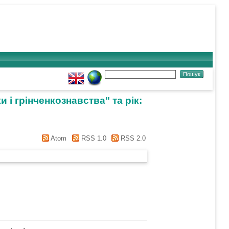
 і грінченкознавства" та рік:
Atom
RSS 1.0
RSS 2.0