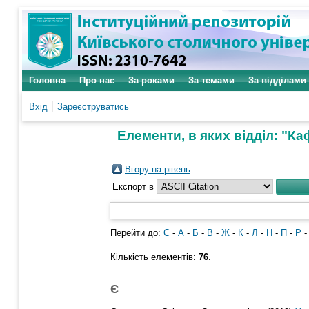
Головна
Про нас
За роками
За темами
За відділами
Вхід
Зареєструватись
Елементи, в яких відділ: "Ка
Вгору на рівень
Експорт в
Перейти до:
Є
-
А
-
Б
-
В
-
Ж
-
К
-
Л
-
Н
-
П
-
Р
Кількість елементів:
76
.
Є