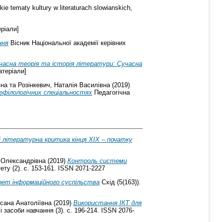
kie tematy kultury w literaturach slowianskich,
ріали]
ння
Вісник Національної академії керівних
учасна теорія та історія літератури: Сучасна
теріали]
вна
та
Розінкевич, Наталія Василівна
(2019)
ефілологічних спеціальностях
Педагогічна
і літературна критика кінця ХІХ – початку
 Олександрівна
(2019)
Контроль системи
ту (2). с. 153-161. ISSN 2071-2227
рет інформаційного суспільства
Схід (5(163)).
сана Анатоліївна
(2019)
Використання ІКТ для
і засоби навчання (3). с. 196-214. ISSN 2076-