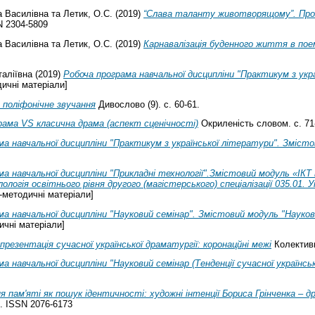
а Василівна
та
Летик, О.С.
(2019)
“Слава таланту животворящому”. Проб
N 2304-5809
а Василівна
та
Летик, О.С.
(2019)
Карнавалізація буденного життя в пое
таліївна
(2019)
Робоча програма навчальної дисципліни "Практикум з укр
ичні матеріали]
 поліфонічне звучання
Дивослово (9). с. 60-61.
рама VS класична драма (аспект сценічності)
Окриленість словом. с. 71
ма навчальної дисципліни "Практикум з української літератури". Зміст
ма навчальної дисципліни "Прикладні технології".Змістовий модуль «ІКТ
логія освітнього рівня другого (магістерського) спеціалізації 035.01. 
методичні матеріали]
ма навчальної дисципліни "Науковий семінар". Змістовий модуль "Науко
чні матеріали]
презентація сучасної української драматургії: коронацйні межі
Колективн
а навчальної дисципліни "Науковий семінар (Тенденції сучасної українсь
 пам'яті як пошук ідентичності: художні інтенції Бориса Грінченка – 
14. ISSN 2076-6173