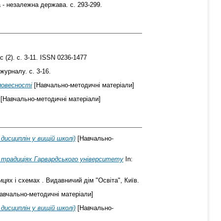
 - незалежна держава. с. 293-299.
 (2). с. 3-11. ISSN 0236-1477
журналу. с. 3-16.
словесності
[Навчально-методичні матеріали]
[Навчально-методичні матеріали]
исциплін у вищій школі)
[Навчально-
х традиціях Гарвардського університету
In:
цях і схемах . Видавничий дім "Освіта", Київ.
авчально-методичні матеріали]
исциплін у вищій школі)
[Навчально-