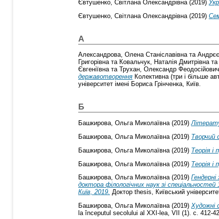
Євтушенко, Світлана Олександрівна
(2019)
Укр
Євтушенко, Світлана Олександрівна
(2019)
Сем
А
Александрова, Олена Станіславівна
та
Андрєє
Григорівна
та
Ковальчук, Наталія Дмитрівна
т
Євгеніївна
та
Трухан, Олександр Феодосійови
державотворення
Колективна (три і більше ав
університет імені Бориса Грінченка, Київ.
Б
Башкирова, Ольга Миколаївна
(2019)
Літерату
Башкирова, Ольга Миколаївна
(2019)
Творчий 
Башкирова, Ольга Миколаївна
(2019)
Теорія і
Башкирова, Ольга Миколаївна
(2019)
Теорія і
Башкирова, Ольга Миколаївна
(2019)
Гендерні
доктора філологічних наук зі спеціальностей 1
Київ, 2019.
Доктор thesis, Київський університе
Башкирова, Ольга Миколаївна
(2019)
Художні 
la începutul secolului al XXI-lea, VII (1). с. 412