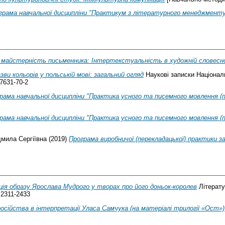
грама навчальної дисципліни "Практикум з літературного менеджменту
 майстерність письменника: Інтертекстуальність в художній словесн
зви кольорів у польській мові: загальний огляд
Наукові записки Націонал
-7631-70-2
рама навчальної дисципліни "Практика усного та писемного мовлення (п
рама навчальної дисципліни "Практика усного та писемного мовлення (п
мила Сергіївна
(2019)
Програма виробничої (перекладацької) практики за
ія образу Ярослава Мудрого у творах про його доньок-королев
Літерату
N 2311-2433
сійства в інтерпретації Уласа Самчука (на матеріалі трилогії «Ост»)