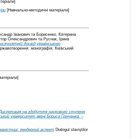
теріали]
ури
[Навчально-методичні матеріали]
ксандр Іванович
та
Борисенко, Катерина
ктор Олександрович
та
Руснак, Ірина
сячолітній досвід українського
державотворення: монографія. Київський
атеріали]
у. Дисертація на здобуття наукового ступеня
ський університет імені Бориса Грінченка. –
маністиці: гендерний аспект
Dialogul slaviştilor