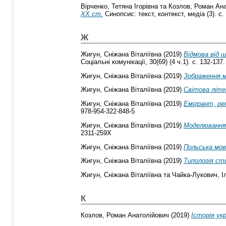
Вірченко, Тетяна Ігорівна
та
Козлов, Роман Ан
XX ст.
Синопсис: текст, контекст, медіа (3). с
Ж
Жигун, Сніжана Віталіївна
(2019)
Відмова від 
Соціальні комунікації, 30(69) (4 ч.1). с. 132-137.
Жигун, Сніжана Віталіївна
(2019)
Зображення м
Жигун, Сніжана Віталіївна
(2019)
Світова літе
Жигун, Сніжана Віталіївна
(2019)
Емігрант, ре
978-954-322-848-5
Жигун, Сніжана Віталіївна
(2019)
Моделювання 
2311-259X
Жигун, Сніжана Віталіївна
(2019)
Польська мов
Жигун, Сніжана Віталіївна
(2019)
Типологія ст
Жигун, Сніжана Віталіївна
та
Чайка-Лукович, І
К
Козлов, Роман Анатолійович
(2019)
Історія ук