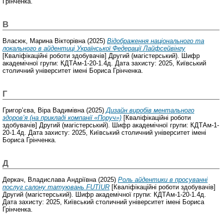
Грінченка.
В
Власюк, Марина Вікторівна
(2025)
Відображення національного та
локального в айдентиці Української Федерації Лайфсейвінгу
[Кваліфікаційні роботи здобувачів] Другий (магістерський). Шифр
академічної групи: КДТАм-1-20-1.4д. Дата захисту: 2025, Київський
столичний університет імені Бориса Грінченка.
Г
Григор’єва, Віра Вадимівна
(2025)
Дизайн виробів ментального
здоров’я (на прикладі компанії «Поруч»)
[Кваліфікаційні роботи
здобувачів] Другий (магістерський). Шифр академічної групи: КДТАм-1-
20-1.4д. Дата захисту: 2025, Київський столичний університет імені
Бориса Грінченка.
Д
Деркач, Владислава Андріївна
(2025)
Роль айдентики в просуванні
послуг салону татуювань FUTIUR
[Кваліфікаційні роботи здобувачів]
Другий (магістерський). Шифр академічної групи: КДТАм-1-20-1.4д.
Дата захисту: 2025, Київський столичний університет імені Бориса
Грінченка.