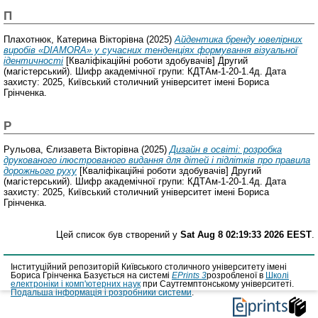
П
Плахотнюк, Катерина Вікторівна
(2025)
Айдентика бренду ювелірних
виробів «DIAMORA» у сучасних тенденціях формування візуальної
ідентичності
[Кваліфікаційні роботи здобувачів] Другий
(магістерський). Шифр академічної групи: КДТАм-1-20-1.4д. Дата
захисту: 2025, Київський столичний університет імені Бориса
Грінченка.
Р
Рульова, Єлизавета Вікторівна
(2025)
Дизайн в освіті: розробка
друкованого ілюстрованого видання для дітей і підлітків про правила
дорожнього руху
[Кваліфікаційні роботи здобувачів] Другий
(магістерський). Шифр академічної групи: КДТАм-1-20-1.4д. Дата
захисту: 2025, Київський столичний університет імені Бориса
Грінченка.
Цей список був створений у
Sat Aug 8 02:19:33 2026 EEST
.
Інституційний репозиторій Київського столичного університету імені
Бориса Грінченка Базується на системі
EPrints 3
розробленої в
Школі
електроніки і комп'ютерних наук
при Саутгемптонському університеті.
Подальша інформація і розробники системи
.