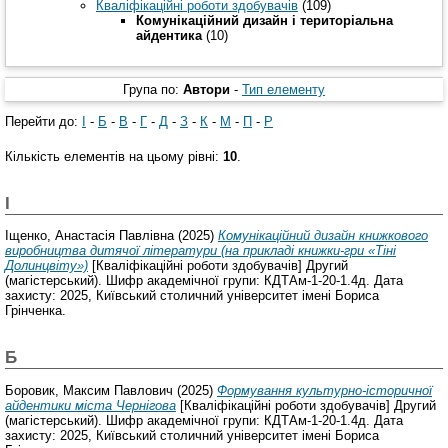
Кваліфікаційні роботи здобувачів
(109)
Комунікаційний дизайн і територіальна
айдентика
(10)
Група по:
Автори
-
Тип елементу
Перейти до:
І
-
Б
-
В
-
Г
-
Д
-
З
-
К
-
М
-
П
-
Р
Кількість елементів на цьому рівні:
10
.
І
Іщенко, Анастасія Павлівна
(2025)
Комунікаційний дизайн книжкового
виробництва дитячої літератури (на прикладі книжки-гри «Тіні
Долинцвіту»)
[Кваліфікаційні роботи здобувачів] Другий
(магістерський). Шифр академічної групи: КДТАм-1-20-1.4д. Дата
захисту: 2025, Київський столичний університет імені Бориса
Грінченка.
Б
Боровик, Максим Павлович
(2025)
Формування культурно-історичної
айдентики міста Чернігова
[Кваліфікаційні роботи здобувачів] Другий
(магістерський). Шифр академічної групи: КДТАм-1-20-1.4д. Дата
захисту: 2025, Київський столичний університет імені Бориса