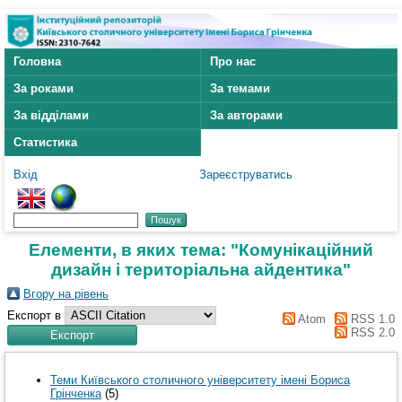
Головна
Про нас
За роками
За темами
За відділами
За авторами
Статистика
Вхід
Зареєструватись
Елементи, в яких тема: "Комунікаційний
дизайн і територіальна айдентика"
Вгору на рівень
Експорт в
Atom
RSS 1.0
RSS 2.0
Теми Київського столичного університету імені Бориса
Грінченка
(5)