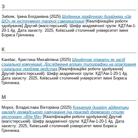
З
Забояк, Ірина Богданівна
(2025)
Щоденник графічного дизайнера «Це
ШО» як інструмент творчої самореалізації
[Кваліфікаційні роботи
здобувачів] Другий (магістерський). Шифр академічної групи: КДТАм-1-
20-1.4д. Дата захисту: 2025, Київський столичний університет імені
Бориса Грінченка.
К
Канібас, Кристина Михайлівна
(2025)
Шрифтові плакати як засіб
соціальної комунікації. Дослідження впливу типографіки на розв'язання
соціальних проблем людства
[Кваліфікаційні роботи здобувачів]
Другий (магістерський). Шифр академічної групи: КДТАм-1-20-1.4д.
Дата захисту: 2025, Київський столичний університет імені Бориса
Грінченка.
М
Мороз, Владислава Вікторівна
(2025)
Концепція дизайну айдентики
закладу громадського харчування (на прикладі фірмового стилю
ресторану «Bite Me»
[Кваліфікаційні роботи здобувачів] Другий
(магістерський). Шифр академічної групи: КДТАм-1-20-1.4д. Дата
захисту: 2025, Київський столичний університет імені Бориса
Грінченка.