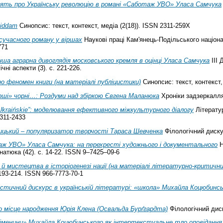
’ять про Українську революцію в романі «Саботаж УВО» Уласа Самчука
uiddam
Синопсис: текст, контекст, медіа (2(18)). ISSN 2311-259X
сучасного роману у віршах
Наукові праці Кам'янець-Подільського націона
771
нша аграрна дивоглядія московського кремля в оцінці Уласа Самчука
ІІІ 
чні аспекти (3). с. 221-226.
о феномен книги (на матеріалі публіцистики)
Синопсис: текст, контекст,
рші» чорні…: Роздуми над збіркою Євгена Маланюка
Хроніки задзеркалля (
-Ukraińskie”: моделювання ефективного міжкультурного діалогу
Літератур
2311-2433
цький – популяризатор творчості Тараса Шевченка
Філологічний дискур
ж УВО» Уласа Самчука: на перехресті художнього і документального
Н
натюка (42). с. 14-22. ISSN 9–7425–09-6
й мистецтва в історіогенезі нації (на матеріалі літературно-критичн
193-214. ISSN 966-7773-70-1
стичний дискурс в українській літературі: «школа» Михайла Коцюбинс
о місце народження Юрія Клена (Освальда Бурґгардта)
Філологічний диск
 іменини» Михайла Коцюбинського як інтертекстуальне тло оповідання