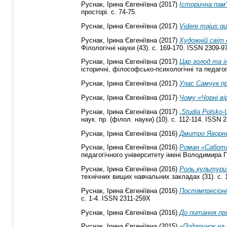
Руснак, Ірина Євгеніївна
(2017)
Історична пам
просторі. с. 74-75.
Руснак, Ірина Євгеніївна
(2017)
Videre majus q
Руснак, Ірина Євгеніївна
(2017)
Художній світ 
Філологічні науки (43). с. 169-170. ISSN 2309-9
Руснак, Ірина Євгеніївна
(2017)
Цар голод та і
історичні, філософсько-психологічні та педагогі
Руснак, Ірина Євгеніївна
(2017)
Улас Самчук пр
Руснак, Ірина Євгеніївна
(2017)
Чому «Чорні ві
Руснак, Ірина Євгеніївна
(2017)
„Studia Polsko
наук. пр. (філол. науки) (10). с. 112-114. ISSN 
Руснак, Ірина Євгеніївна
(2016)
Дмитро Яворни
Руснак, Ірина Євгеніївна
(2016)
Роман «Сабота
педагогічного університету імені Володимира Г
Руснак, Ірина Євгеніївна
(2016)
Роль культури 
технічних вищих навчальних закладах (31). с. 
Руснак, Ірина Євгеніївна
(2016)
Постімпресіоні
с. 1-4. ISSN 2311-259X
Руснак, Ірина Євгеніївна
(2016)
До питання пр
Руснак, Ірина Євгеніївна
(2015)
«Подарунок на