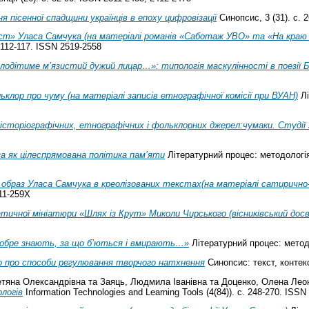
 пісенної спадщини українців в епоху цифровізації
Синопсис, 3 (31). с. 
ст» Уласа Самчука (на матеріалі романів «Саботаж УВО» та «На краю 
 112-117. ISSN 2519-2558
одітиме м’язистий дужий лицар…»: типологія маскулінності в поезії Бо
клор про чуму (на матеріалі записів етнографічної комісії при ВУАН)
Лі
історіографічних, етнографічних і фольклорних джерел:чумаки. Студії з
а як цілеспрямована політика пам’яти
Літературний процес: методологія,
 образ Уласа Самчука в креолізованих текстах(на матеріалі сатирично
311-259X
ичної мініатюри «Шлях із Крут» Миколи Чирського (вісниківський досв
добре знають, за що б’ються і вмирають…»
Літературний процес: методо
ко про способи регулювання творчого натхнення
Синопсис: текст, контекс
етяна Олександрівна
та
Заяць, Людмила Іванівна
та
Доценко, Олена Леон
логів
Information Technologies and Learning Tools (4(84)). с. 248-270. ISSN