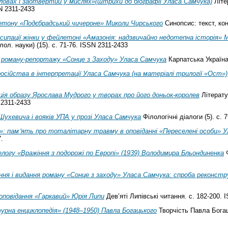
ловах і заотвертий у мислях»(штрихи до біографії Уласа Самчука)
Літе
SN 2311-2433
тону «Подєбрадський чичероне» Миколи Чирського
Синопсис: текст, кон
ипації жінки у фейлетоні «Амазонія: надзвичайно недотепна історія» 
ілол. науки) (15). с. 71-76. ISSN 2311-2433
 роману-репортажу «Сонце з Заходу» Уласа Самчука
Карпатська Україна
сійства в інтерпретації Уласа Самчука (на матеріалі трилогії «Ост»)
ія образу Ярослава Мудрого у творах про його доньок-королев
Літерату
N 2311-2433
ухевича і вояків УПА у прозі Уласа Самчука
Філологічні діалоги (5). с.
»: пам՚ять про тоталітарну травму в оповіданні «Переселені особи» 
.
огу «Вражіння з подорожі по Европі» (1939) Володимира Бльондиненка
Ф
ння і видання роману «Сонце з заходу» Уласа Самчука: спроба реконстру
оповідання «Гаркавий» Юрія Липи
Дев’яті Липівські читання. с. 182-200. 
рна енциклопедія» (1948–1950) Павла Богацького
Творчість Павла Богац