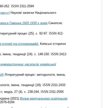
260-262. ISSN 2311-259X
часу»)
Наукові записки Національного
риса Гомзина 1920 1930 х років
Синопсис
тературний процес (25). с. 92-97. ISSN 412-
 історії та історіографії.
Київські історичні
 імена, тенденції (24). с. 148-150. ISSN 2412-
-гумористичних часописів української
ід)
Літературний процес: методологія, імена,
логія, імена, тенденції (18). ISSN 2311-2433
т, медіа, 27 (4). с. 238-244. ISSN 2311-259X
ідівна
(2021)
Вплив віртуального освітнього
 2076-8184