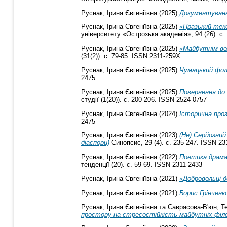
Руснак, Ірина Євгеніївна
(2025)
Документування
Руснак, Ірина Євгеніївна
(2025)
«Празький тек
університету «Острозька академія», 94 (26). с.
Руснак, Ірина Євгеніївна
(2025)
«Майбутнім вол
(31(2)). с. 79-85. ISSN 2311-259X
Руснак, Ірина Євгеніївна
(2025)
Чумацький фоль
2475
Руснак, Ірина Євгеніївна
(2025)
Повернення до 
студії (1(20)). с. 200-206. ISSN 2524-0757
Руснак, Ірина Євгеніївна
(2024)
Історична проз
2475
Руснак, Ірина Євгеніївна
(2023)
(Не) Серйозний
діаспори)
Синопсис, 29 (4). с. 235-247. ISSN 2
Руснак, Ірина Євгеніївна
(2022)
Поетика драмат
тенденції (20). с. 59-69. ISSN 2311-2433
Руснак, Ірина Євгеніївна
(2021)
«Добровольці 
Руснак, Ірина Євгеніївна
(2021)
Борис Грінчен
Руснак, Ірина Євгеніївна
та
Саврасова-В'юн, Т
простору на стресостійкість майбутніх філо