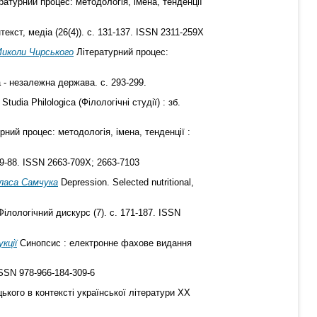
ратурний процес: методологія, імена, тенденції
текст, медіа (26(4)). с. 131-137. ISSN 2311-259X
Миколи Чирського
Літературний процес:
 - незалежна держава. с. 293-299.
Studia Philologica (Філологічні студії) : зб.
рний процес: методологія, імена, тенденції :
 79-88. ISSN 2663-709Х; 2663-7103
Уласа Самчука
Depression. Selected nutritional,
ілологічний дискурс (7). с. 171-187. ISSN
кції
Синопсис : електронне фахове видання
ISSN 978-966-184-309-6
ького в контексті української літератури ХХ