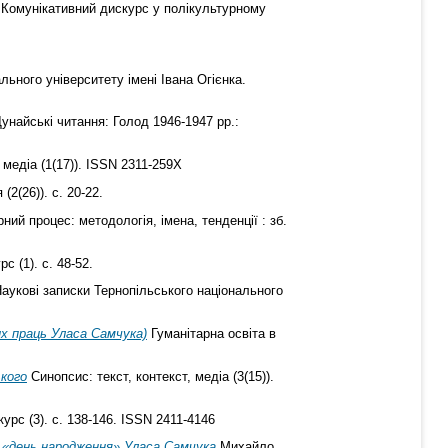
Комунікативний дискурс у полікультурному
льного університету імені Івана Огієнка.
Дунайські читання: Голод 1946-1947 рр.:
 медіа (1(17)). ISSN 2311-259X
2(26)). с. 20-22.
ний процес: методологія, імена, тенденції : зб.
с (1). с. 48-52.
аукові записки Тернопільського національного
их праць Уласа Самчука)
Гуманітарна освіта в
ького
Синопсис: текст, контекст, медіа (3(15)).
урс (3). с. 138-146. ISSN 2411-4146
 «день народження» Уласа Самчука
Михайло