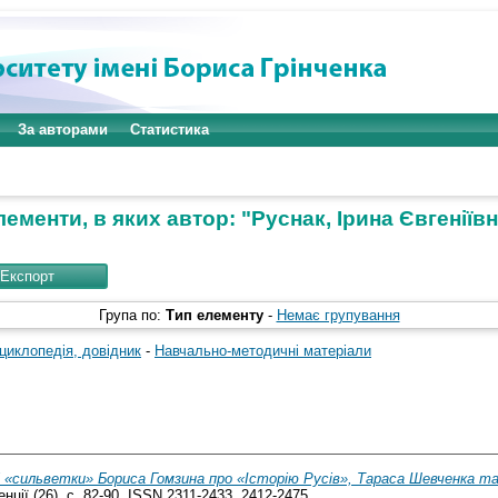
За авторами
Статистика
лементи, в яких автор: "
Руснак, Ірина Євгеніїв
Група по:
Тип елементу
-
Немає групування
циклопедія, довідник
-
Навчально-методичні матеріали
і «сильветки» Бориса Гомзина про «Історію Русів», Тараса Шевченка т
нції (26). с. 82-90. ISSN 2311-2433, 2412-2475