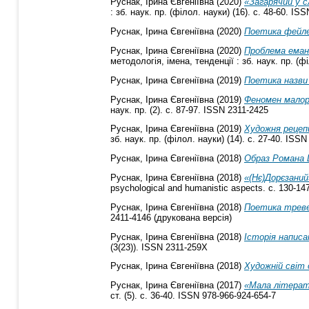
Руснак, Ірина Євгеніївна
(2020)
«Загарячий у с
: зб. наук. пр. (філол. науки) (16). с. 48-60. IS
Руснак, Ірина Євгеніївна
(2020)
Поетика фейле
Руснак, Ірина Євгеніївна
(2020)
Проблема еманс
методологія, імена, тенденції : зб. наук. пр. (ф
Руснак, Ірина Євгеніївна
(2019)
Поетика назви
Руснак, Ірина Євгеніївна
(2019)
Феномен малоро
наук. пр. (2). с. 87-97. ISSN 2311-2425
Руснак, Ірина Євгеніївна
(2019)
Художня рецепц
зб. наук. пр. (філол. науки) (14). с. 27-40. ISS
Руснак, Ірина Євгеніївна
(2018)
Образ Романа Ш
Руснак, Ірина Євгеніївна
(2018)
«(Нє)Дорєзаний
psychological and humanistic aspects. с. 130-147
Руснак, Ірина Євгеніївна
(2018)
Поетика тревел
2411-4146 (друкована версія)
Руснак, Ірина Євгеніївна
(2018)
Історія написа
(3(23)). ISSN 2311-259X
Руснак, Ірина Євгеніївна
(2018)
Художній світ 
Руснак, Ірина Євгеніївна
(2017)
«Мала літерату
ст. (5). с. 36-40. ISSN 978-966-924-654-7