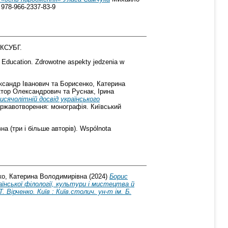
 978-966-2337-83-9
 КСУБГ.
– Education. Zdrowotne aspekty jedzenia w
ксандр Іванович
та
Борисенко, Катерина
ктор Олександрович
та
Руснак, Ірина
сячолітній досвід українського
державотворення: монографія. Київський
а (три і більше авторів). Wspólnota
ко, Катерина Володимирівна
(2024)
Борис
нської філології, культури і мистецтва й
Вірченко. Київ : Київ.столич. ун-т ім. Б.