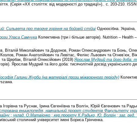
тя. (Серія «XX століття: від модерності до традиції»).. с. 203-210. ISSN
й: Сильвета про творче горіння на бойовій стійці
Одноосібна. Україна,
прози Уласа Самчука
Колективна (три і більше авторів). Nutrition – Health 
в, Віталій Миколайович
та
Додонов, Роман Олександрович
та
Бонь, Оле
а
Козлов, Роман Анатолійович
та
Левітас, Фелікс Львович
та
Огнев’юк, Ві
ч
та
Щербак, Віталій Олексійович
(2019)
Ярослав Мудрий та його доба: ти
торів). Ярослав Мудрий та його доба: тисячолітній досвід українського 
ософія Галини Журби (на матеріалі прози міжвоєнного періоду)
Колективн
rszawa.
а Ігорівна
та
Руснак, Ірина Євгеніївна
та
Волгін, Юрій Євгенович
та
Радь
юстрована енциклопедія, навчальний проєкт студентів Факультету украї
 ; уклад. О.Матвієнко ; кер.проєкту К.Радько, Ю. Волгін ; заг. ред. Т. 
иївський столичний університет імені Бориса Грінченка.