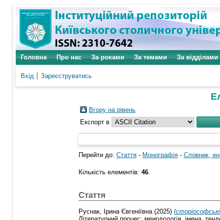
Головна
Про нас
За роками
За темами
За відділами
Вхід
Зареєструватись
Е
Вгору на рівень
Експорт в
Перейти до:
Стаття
-
Монографія
-
Словник, ен
Кількість елементів:
46
.
Стаття
Руснак, Ірина Євгеніївна
(2025)
Історіософськ
Літературний процес: меиодологія, імена, тенде