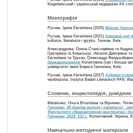
Коцюбинський і український модернізм ХХ століт
Монографія
Руснак, Ірина Євгеніївна
(2025)
Микола Чирськи
Руснак, Ірина Євгеніївна
(2021)
Харчовий код 
kulturze, literaturze i języku. Талком, Київ.
Александрова, Олена Станіславівна
та
Андрєє
Григорівна
та
Ковальчук, Наталія Дмитрівна
т
Євгеніївна
та
Трухан, Олександр Феодосійови
державотворення
Колективна (три і більше ав
університет імені Бориса Грінченка, Київ.
Руснак, Ірина Євгеніївна
(2017)
Художня історі
wyobrażona. Instytut Badań Literackich PAN, Wa
Словник, енциклопедія, довідник
Матвієнко, Ольга Віталіївна
та
Вірченко, Тетян
Грінченко: 99 фактів життя і творчості : іл
Факультету образовторчого мистецтва і дизайну
Грінченка, 2024. 102 с.
Колективний. Україна, К
Навчально-методичні матеріали