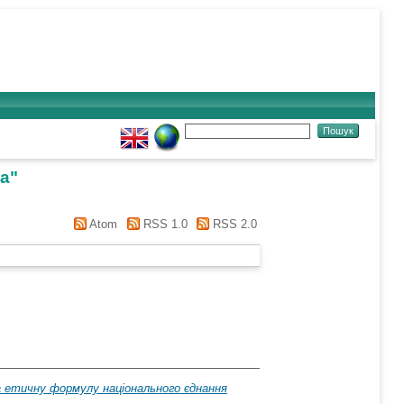
на
"
Atom
RSS 1.0
RSS 2.0
а етичну формулу національного єднання