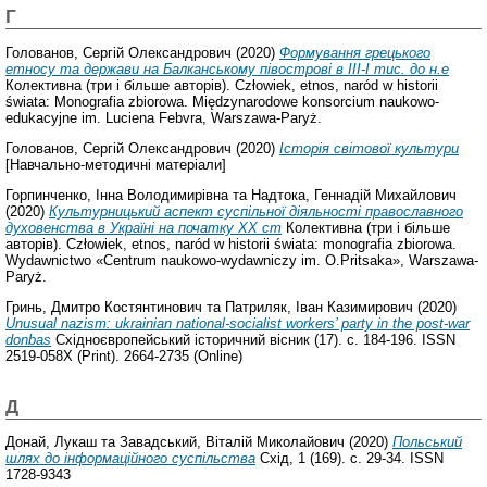
Г
Голованов, Сергій Олександрович
(2020)
Формування грецького
етносу та держави на Балканському півострові в ІІI-І тис. до н.е
Колективна (три і більше авторів). Człowiek, etnos, naród w historii
świata: Monografia zbiorowa. Międzynarodowe konsorcium naukowo-
edukacyjne im. Luciena Febvra, Warszawa-Paryż.
Голованов, Сергій Олександрович
(2020)
Історія світової культури
[Навчально-методичні матеріали]
Горпинченко, Інна Володимирівна
та
Надтока, Геннадій Михайлович
(2020)
Культурницький аспект суспільної діяльності православного
духовенства в Україні на початку ХХ ст
Колективна (три і більше
авторів). Człowiek, etnos, naród w historii świata: monografia zbiorowa.
Wydawnictwo «Centrum naukowo-wydawniczy im. O.Pritsaka», Warszawa-
Paryż.
Гринь, Дмитро Костянтинович
та
Патриляк, Іван Казимирович
(2020)
Unusual nazism: ukrainian national-socialist workers’ party in the post-war
donbas
Східноєвропейський історичний вісник (17). с. 184-196. ISSN
2519-058X (Print). 2664-2735 (Online)
Д
Донай, Лукаш
та
Завадський, Віталій Миколайович
(2020)
Польський
шлях до інформаційного суспільства
Схід, 1 (169). с. 29-34. ISSN
1728-9343