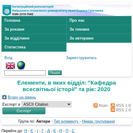
Головна
Про нас
За роками
За темами
За відділами
За авторами
Статистика
Вхід
Зареєструватись
Елементи, в яких відділ: "Кафедра
всесвітньої історії" та рік: 2020
Вгору на рівень
Експорт в
Atom
RSS 1.0
RSS 2.0
Група по:
Автори
-
Тип елементу
-
Немає групування
Перейти до:
H
-
Є
-
І
-
Г
-
Д
-
К
-
Н
-
П
-
С