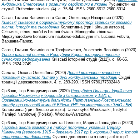
Андроника Степовича з розвитку сербістики в Україні
Русинистични
студиї. Ruthenian studies. (4). с. 75-84. ISSN 2560-3612 2560-3914
Саган, Галина Василівна
та
Саган, Олександр Назарович
(2020)
Київські синагоги в соціокультурному просторі єврейської громади
міста: історія та сьогодення
Колективна (три і більше авторів).
Człowiek, etnos, naród w historii świata: Monografia zbiorowa.
Międzynarodowe konsorcium naukowo-edukacyjne im. Luciena Febvra,
Варшава-Париж.
Саган, Галина Василівна
та
Трофимченко, Анастасія Леонідівна
(2020)
Успіхи шкільної освіти в Республіці Корея: історичні чинники
сучасного реформування
Київські історичні студії (2(11)). с. 60-65.
ISSN 2524-2749
Салата, Оксана Олексіївна
(2020)
Досвід виховання молодого
покоління сучасного Китаю у дусі конфуціанських традицій
Східні
традиції державотворення, 4. с. 283-290. ISSN 9786177502448
Срібняк, Ігор Володимирович
(2020)
Республіка Польща і Українська
Народна Республіка у боротьбі з більшовизмом у 1921 р.
Oрганізаційно-агентурна діяльність Партизансько-Повстанського
штабу при головній команді Військ УНР (за матеріалами ЗНіО і БН)
Колективна (три і більше авторів). Uniwersytet Wrocławski; Instytut
Pamięci Narodowej (Polska), Wrocław-Warszawa.
Срібняк, Ігор Володимирович
та
Палієнко, Марина Ганнадіївна
(2020)
Народна школа грамоти в таборі полонених українців Вецляр,
Німеччина (вересень 1915 – березень 1917 рр.): короткий нарис історії
створення та діяльності
Сучасні дослідження з німецької історії