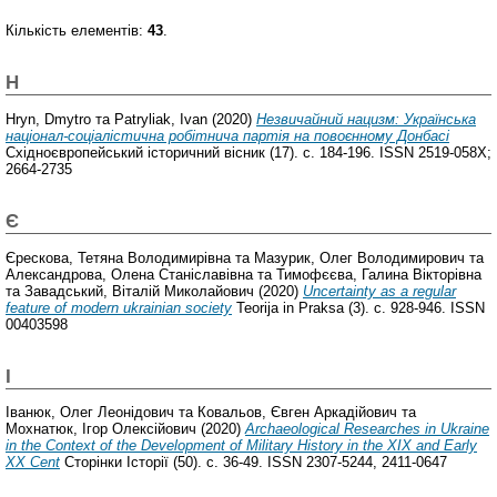
Кількість елементів:
43
.
H
Hryn, Dmytro
та
Patryliak, Ivan
(2020)
Незвичайний нацизм: Українська
націонал-соціалістична робітнича партія на повоєнному Донбасі
Східноєвропейський історичний вісник (17). с. 184-196. ISSN 2519-058X;
2664-2735
Є
Єрескова, Тетяна Володимирівна
та
Мазурик, Олег Володимирович
та
Александрова, Олена Станіславівна
та
Тимофєєва, Галина Вікторівна
та
Завадський, Віталій Миколайович
(2020)
Uncertainty as a regular
feature of modern ukrainian society
Teorija in Praksa (3). с. 928-946. ISSN
00403598
І
Іванюк, Олег Леонідович
та
Ковальов, Євген Аркадійович
та
Мохнатюк, Ігор Олексійович
(2020)
Archaeological Researches in Ukraine
in the Context of the Development of Military History in the XIX and Early
XX Cent
Сторінки Історії (50). с. 36-49. ISSN 2307-5244, 2411-0647