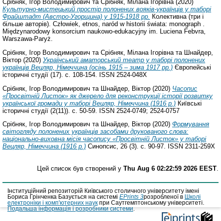
Срібняк, Ігор Володимирович
та
Срібняк, Мілана Ігорівна
(2020)
Культурно-мистецький простір полонених вояків-українців у таборі
Фрайштадт (Австро-Угорщина) у 1915-1918 рр.
Колективна (три і
більше авторів). Człowiek, etnos, naród w historii świata: monograph .
Międzynarodowy konsorcium naukowo-edukacyjny im. Luciena Febvra,
Warszawa-Paryż.
Срібняк, Ігор Володимирович
та
Срібняк, Мілана Ігорівна
та
Шнайдер,
Віктор
(2020)
Український аматорський театр у таборі полонених
українців Вецляр, Німеччина (осінь 1915 – зима 1917 рр.)
Європейські
історичні студії (17). с. 108-154. ISSN 2524-048X
Срібняк, Ігор Володимирович
та
Шнайдер, Віктор
(2020)
Часопис
«Просвітній Листок» як джерело для реконструкції історії розвитку
української громади у таборі Вецляр, Німеччина (1916 р.)
Київські
історичні студії (2(11)). с. 50-59. ISSN 2524-0749; 2524-0757
Срібняк, Ігор Володимирович
та
Шнайдер, Віктор
(2020)
Формування
світогляду полонених українців засобами друкованого слова:
національно-виховна місія часопису «Просвітній Листок» у таборі
Вецляр, Німеччина (1916 р.)
Синопсис, 26 (3). с. 90-97. ISSN 2311-259X
Цей список був створений у
Thu Aug 6 02:22:59 2026 EEST
.
Інституційний репозиторій Київського столичного університету імені
Бориса Грінченка Базується на системі
EPrints 3
розробленої в
Школі
електроніки і комп'ютерних наук
при Саутгемптонському університеті.
Подальша інформація і розробники системи
.