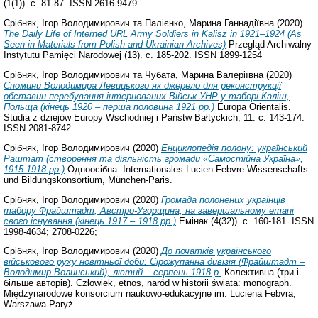
(1(1)). с. 81-87. ISSN 2616-9479
Срібняк, Ігор Володимирович
та
Палієнко, Марина Ганнадіївна
(2020)
The Daily Life of Interned URL Army Soldiers in Kalisz in 1921–1924 (As
Seen in Materials from Polish and Ukrainian Archives)
Przegląd Archiwalny
Instytutu Pamięci Narodowej (13). с. 185-202. ISSN 1899-1254
Срібняк, Ігор Володимирович
та
Чубата, Марина Валеріївна
(2020)
Спомини Володимира Левицького як джерело для реконструкції
обставин перебування інтернованих Військ УНР у таборі Каліш,
Польща (кінець 1920 – перша половина 1921 рр.)
Europa Orientalis.
Studia z dziejów Europy Wschodniej і Państw Bałtyckich, 11. с. 143-174.
ISSN 2081-8742
Срібняк, Ігор Володимирович
(2020)
Енциклопедія полону: український
Раштат (створення та діяльність громади «Самостійна Україна»,
1915-1918 рр.)
Одноосібна. Internationales Lucien-Febvre-Wissenschafts-
und Bildungskonsortium, München-Paris.
Срібняк, Ігор Володимирович
(2020)
Громада полонених українців
табору Фрайштадт, Австро-Угорщина, на завершальному етапі
свого існування (кінець 1917 – 1918 рр.)
Емінак (4(32)). с. 160-181. ISSN
1998-4634; 2708-0226;
Срібняк, Ігор Володимирович
(2020)
До початків українського
військового руху новітньої доби: Сірожупанна дивізія (Фрайштадт –
Володимир-Волинський), лютий – серпень 1918 р.
Колективна (три і
більше авторів). Człowiek, etnos, naród w historii świata: monograph.
Międzynarodowe konsorcium naukowo-edukacyjne im. Luciena Febvra,
Warszawa-Paryż.