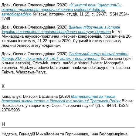
Драч, Оксана Олександрівна
(2020)
«У житті поки “щастить”»:
освітня траєкторія пересічної киянки модерної доби за
автобіографією
Київські історичні студії, 11 (2). с. 29-37. ISSN 2524-
2749
Драч, Оксана Олександрівна
(2020)
Шкільні підручники з історії
України в контексті євроінтеграційного поступу держави
In: VI
Міжнародна науково-практична інтернет- конференція, присвячена 20-
ти річчю інституту, 21-22 травня 2020, Луцький інститут розвитку
людини Університету «Україна».
Драч, Оксана Олександрівна
(2020)
Соціальний вимір жіночої освіти
(кінець ХІХ – початок ХХ ст.): аспект доступності
Колективна (три і
більше авторів). Człowiek, etnos, naród w historii świata: Monografia
zbiorowa. Międzynarodowe konsorcium naukowo-edukacyjne im. Luciena
Febvra, Warszawa-Paryż.
К
Ковальчук, Вікторія Василівна
(2020)
Материнство як «місія
державної значущості» в ідеології та політиці Третього Рейху
Вісник
Черкаського університету: Серія "Історичні науки" (2). с. 84-91. ISSN
2076-5908
Н
Надтока, Геннадій Михайлович
та
Горпинченко, Інна Володимирівна