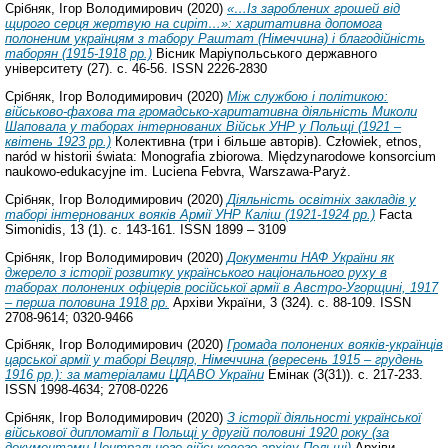
Срібняк, Ігор Володимирович
(2020)
«…Із зароблених грошей від
щирого серця жертвую на сиріт…»: харитативна допомога
полоненим українцям з табору Раштат (Німеччина) і благодійність
таборян (1915-1918 рр.)
Вісник Маріупольського державного
університету (27). с. 46-56. ISSN 2226-2830
Срібняк, Ігор Володимирович
(2020)
Між службою і політикою:
військово-фахова та громадсько-харитативна діяльність Миколи
Шаповала у таборах інтернованих Військ УНР у Польщі (1921 –
квітень 1923 рр.)
Колективна (три і більше авторів). Człowiek, etnos,
naród w historii świata: Monografia zbiorowa. Międzynarodowe konsorcium
naukowo-edukacyjne im. Luciena Febvra, Warszawa-Paryż.
Срібняк, Ігор Володимирович
(2020)
Діяльність освітніх закладів у
таборі інтернованих вояків Армії УНР Каліш (1921-1924 рр.)
Facta
Simonidis, 13 (1). с. 143-161. ISSN 1899 – 3109
Срібняк, Ігор Володимирович
(2020)
Документи НАФ України як
джерело з історії розвитку українського національного руху в
таборах полонених офіцерів російської армії в Австро-Угорщині, 1917
– перша половина 1918 рр.
Архіви України, 3 (324). с. 88-109. ISSN
2708-9614; 0320-9466
Срібняк, Ігор Володимирович
(2020)
Громада полонених вояків-українців
царської армії у таборі Вецляр, Німеччина (вересень 1915 – грудень
1916 рр.): за матеріалами ЦДАВО України
Емінак (3(31)). с. 217-233.
ISSN 1998-4634; 2708-0226
Срібняк, Ігор Володимирович
(2020)
З історії діяльності української
військової дипломатії в Польщі у другій половині 1920 року (за
документами Центрального військового архіву Польщі)
Архіви