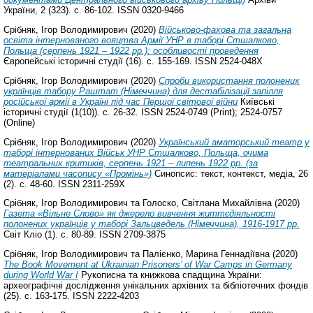
України, 2 (323). с. 86-102. ISSN 0320-9466
Срібняк, Ігор Володимирович
(2020)
Військово-фахова та загальна
освіта інтернованого вояцтва Армії УНР в таборі Стшалково,
Польща (серпень 1921 – 1922 рр.): особливості проведення
Європейські історичні студії (16). с. 155-169. ISSN 2524-048X
Срібняк, Ігор Володимирович
(2020)
Спроби використання полонених
українців табору Раштат (Німеччина) для дестабілізації запілля
російської армії в Україні під час Першої світової війни
Київські
історичні студії (1(10)). с. 26-32. ISSN 2524-0749 (Print); 2524-0757
(Online)
Срібняк, Ігор Володимирович
(2020)
Український аматорський театр у
таборі інтернованих Військ УНР Стшалково, Польща, очима
театральних критиків, серпень 1921 – липень 1922 рр. (за
матеріалами часопису «Промінь»)
Синопсис: текст, контекст, медіа, 26
(2). с. 48-60. ISSN 2311-259X
Срібняк, Ігор Володимирович
та
Голоско, Світлана Михайлівна
(2020)
Газета «Вільне Слово» як джерело вивчення життєдіяльності
полонених українців у таборі Зальцведель (Німеччина), 1916-1917 рр.
Світ Кліо (1). с. 80-89. ISSN 2709-3875
Срібняк, Ігор Володимирович
та
Палієнко, Марина Геннадіївна
(2020)
The Book Movement at Ukrainian Prisoners’ of War Camps in Germany
during World War I
Рукописна та книжкова спадщина України:
археографічні дослідження унікальних архівних та бібліотечних фондів
(25). с. 163-175. ISSN 2222-4203