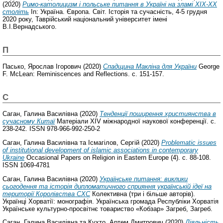
(2020)
Римо-католицизм і польське питання в Україні на зламі ХІХ-ХХ
століть
In: Україна. Європа. Світ. Історія та сучасність, 4-5 грудня
2020 року, Таврійський національний університет імені
В.І.Вернадського.
П
Пасько, Ярослав Ігорович
(2020)
Cпадщина Макліна для України
George
F. McLean: Reminiscences and Reflections. с. 151-157.
С
Саган, Галина Василівна
(2020)
Тенденції поширення християнства в
сучасному Китаї
Матеріали XIV міжнародної наукової конференції. с.
238-242. ISSN 978-966-992-250-2
Саган, Галина Василівна
та
Ісмагілов, Сергій
(2020)
Problematic issues
of institutional development of islamic associations in contemporary
Ukraine
Occasional Papers on Religion in Eastern Europe (4). с. 88-108.
ISSN 1069-4781
Саган, Галина Василівна
(2020)
Українське питання: виклики
сьогодення та історія дипломатичного сприяння українській ідеї на
території Королівства СХС
Колективна (три і більше авторів).
Українці Хорватії: монографія. Українська громада Республіки Хорватія
Українське культурно-просвітнє товариство «Кобзар» Загреб, Загреб.
Саган, Галина Василівна
та
Кухто, Артем Дмитрович
(2020)
Діяльність