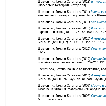
Шовкопляс, Галина Євгенівна
(2012)
Історія з
[Навчально-методичні матеріали]
Шовкопляс, Галина Євгенівна
(2011)
Місто як п
національного університету імені Тараса Шевче
Шовкопляс, Галина Євгенівна
(2011)
Про місте
Шовкопляс, Галина Євгенівна
(2010)
Київський
Тараса Шевченка (20). с. 175-182. ISSN 2227-2
Шовкопляс, Галина Євгенівна
(2010)
Функціона
імена, тенденції (1-2). с. 193-196. ISSN 978-966
Шовкопляс, Галина Євгенівна
(2010)
Пошук авт
14-17.
Шовкопляс, Галина Євгенівна
(2010)
Пострадян
просвітницьких читань. читань. с. 207-213. ISS
Тверітінова, Тетяна Іванівна
та
Шовкопляс, Гал
Шовкопляс, Галина Євгенівна
(2010)
Функціона
імена, тенденції : зб. наук. пр. (філол. науки) (
Шовкопляс, Галина Євгенівна
(2009)
Место и ф
Гоголівські читання. Матеріали міжнародної нау
Шовкопляс, Галина Євгенівна
(1992)
Сатиричес
М.В.Ломоносова.