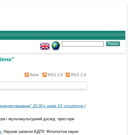
івна
"
Atom
RSS 1.0
RSS 2.0
розкуркулювання" 20-30-х років ХХ століття (
ура і мультикультурний досвід: простори
і.
Наукові записки БДПУ. Філологічні науки