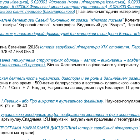
тура німецька), 6.020303 Філологія (мова і література іспанська), 6.0203
ька), 6.020303 Філологія ( мова і література японська), 6.020303 Філоло
тнього рівня: першого (бакалаврського)
[Навчально-методичні матеріали]
альні детективи Євгенії Кононенко як зразки "жіночого письма"
Колектив
і: виміри "Коронації слова": монографія. Видавничий дім "Букрек", Чернів
исьмо» у постмодерній драматургії (на матеріалі п’єси Ірени Коваль «Ле
ина Євгенівна
(2018)
Історія зарубіжної літератури ХІХ століття. Пе
 978-617-658-055-3
вання трикутника структурних одиниць « автор – виконавець – глядачі»
 національний прапор»).
Вісник Харківського національного університету і
кая деятельность украинской диаспоры и ее роль в дальнейшем разви
ина и его время : 500-летие белорусского и восточно- славянского книг
17 г. / Сост. Е.И. Богдан; Национальная академия наук Беларуси; Отделе
 і Левицю» або Про викриття вульгарного фемінізму.
Науково-популярни
. (2). с. 36-40.
украинского гендерного мифа: изображение женщины в духе эссенциа
артыкулау.Спадчына І.Я.Нввумэнкі іактуальныя праблемы літературазнауст
РОГРАМА НАВЧАЛЬНОЇ ДИСЦИПЛІНИ Історія зарубіжної літератури За 
одичні матеріали]