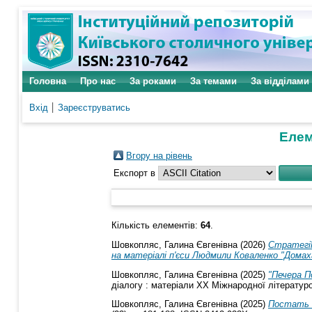
Головна
Про нас
За роками
За темами
За відділами
Вхід
Зареєструватись
Елем
Вгору на рівень
Експорт в
Кількість елементів:
64
.
Шовкопляс, Галина Євгенівна
(2026)
Стратегії
на матеріалі п'єси Людмили Коваленко "Домаха"
Шовкопляс, Галина Євгенівна
(2025)
"Печера П
діалогу : матеріали ХХ Міжнародної літературо
Шовкопляс, Галина Євгенівна
(2025)
Постать 