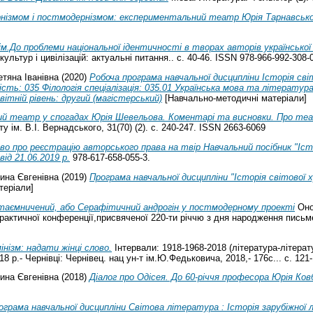
нізмом і постмодернізмом: експериментальний театр Юрія Тарнавсько
ім.До проблеми національної ідентичності в творах авторів української
ультур і цивілізацій: актуальні питання.. с. 40-46. ISSN 978-966-992-308-
етяна Іванівна
(2020)
Робоча програма навчальної дисципліни Історія сві
сть: 035 Філологія спеціалізація: 035.01 Українська мова та літератур
тній рівень: другий (магістерський)
[Навчально-методичні матеріали]
ий театр у спогадах Юрія Шевельова. Коментарі та висновки. Про те
у ім. В.І. Вернадського, 31(70) (2). с. 240-247. ISSN 2663-6069
во про реєстрацію авторського права на твір Навчальний посібник "Іс
ід 21.06.2019 р.
978-617-658-055-3.
ина Євгенівна
(2019)
Програма навчальної дисципліни "Історія світової 
теріали]
таємничений, або Серафітичний андрогін у постмодерному проекті
Онор
рактичної конференції,присвяченої 220-ти річчю з дня народження письме
нізм: надати жінці слово.
Інтервали: 1918-1968-2018 (література-літера
8 р.- Чернівці: Чернівец. нац ун-т ім.Ю.Федьковича, 2018,- 176с... с. 121
ина Євгенівна
(2018)
Діалог про Одісея. До 60-річчя професора Юрія Ков
ограма навчальної дисципліни Світова література : Історія зарубіжної