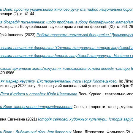
и Вовк: простір українського жіночого руху та пафос національної боро
спори (2). с. 41-44.
я біографії письменника: щодо проблеми вибору біографічного матеріал
атеріалів Всеукраїнської науково-практичної конференції. (ХІ). с. 261-26
рій Іванович
(2023)
Робоча програма навчальної дисципліни "Драматургі
ограма навчальної дисципліни "Світова література: історія зарубіжної
ограма навчальної дисципліни Історія зарубіжної літератури: Новітня і
позиція архетипів мати/мачуха як композиційна основа комедії -сатири Ів
520-6966
як маркер неуспіху. Експериментальні п'єси Ігоря Костецького.
In: Літе
листопада 2022 року, Чернівецький національний університет імені Юрія 
Леся Курбаса у спогадах Юрія Шевельова
Лесь Курбас : театрально-мисте
и Вовк: заперечення інтермедіальності
Cонячні кларнети: танець,музика
ина Євгенівна
(2021)
Історія світової художньої культури: Історія зару
и Вовк : Дидактичні п'єси для дорослих
Мова. Література. Фольклор (2). 