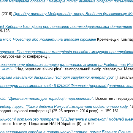
ння матеріалів спогадів і мемуарів підчас вивчення біографії письменни
а
(2016)
Про одну виставу Мейєрхольда, оперу Верді та булгаковську М
ід Умберто Еко. Дещо про написання постмодерністських детективів
19-123.
а місіс Рочестер або Романтична апологія піроманії
Кременецькі Компарат
«варене». Про використання матеріалів спогадів і мемуарів при студіюва
ературознавчої конференції.
 розповім оту ідіотську історію,що сталася зі мною на Різдво»: час Рі
 житі».
"Над берегами вічної ріки": темпоральний вимір літератури. Мат
ограма навчальної дисципліни "Історія зарубіжної літератури"
[Навчальн
ітератури англомовних країн 6.020303 Філологія (переклад)(освітньо-квал
одій. "Дитяча література: традиції і перспективи".
Всесвітня література 
ндлер Гарріс: "Казки дядечка Римуса".Імперативи дидактичного коду.
"У
одної наукової конференції (25-26 вересня 2014 року). с. 159-161.
нічності останнього портрета Т.Г.Шевченка в контексті моделей шев
школі. Інститут Педагогіки НАПН України. (8). с. 6-9.
овинциального городка в политической сатире: роман Евгения Лукина 