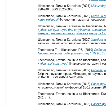
Шовкопляс, Галина Євгенівна
(2021)
Між модер
228-240. ISSN 2520-6966
Шовкопляс, Галина Євгенівна
(2020)
Бабусин д
хвилі еміграції
Філологічні науки на перехресті к
Шовкопляс, Галина Євгенівна
та
Тверітінова, Т
художньої культури для студентів: спеціальні
література та світова художня культура Осві
Шовкопляс, Галина Євгенівна
(2020)
Харківськ
записки Таврійського національного університет
Тверітінова Т.І., Шовкопляс Г.Є. (2019)
Свідоцт
Перша половина: доба романтизму". № 90105 в
Тверітінова, Тетяна Іванівна
та
Шовкопляс, Гал
художньої культури"
[Навчально-методичні ма
Шовкопляс, Галина Євгенівна
(2019)
Бальзак у
Збірник наукових праць Міжнародної науково-п
230-238. ISSN 978-617-7828-00-5
Шовкопляс, Галина Євгенівна
(2018)
Пост-фемі
літературознавчої конференції 18-19 жовтня 201
Тверітінова, Тетяна Іванівна
та
Шовкопляс, Гал
(10). с. 2.
Шовкопляс, Галина Євгенівна
(2018)
Робоча пр