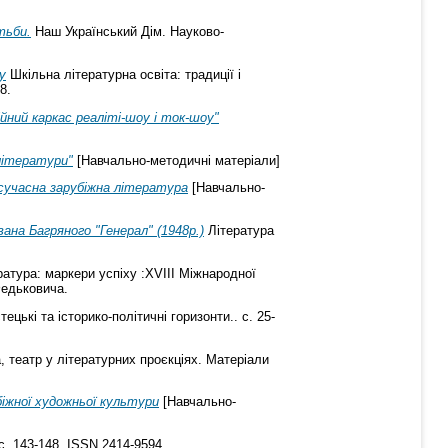
тьби.
Наш Український Дім. Науково-
у
Шкільна літературна освіта: традиції і
8.
йний каркас реаліті-шоу i ток-шоу"
 літератури"
[Навчально-методичні матеріали]
 сучасна зарубіжна література
[Навчально-
ана Багряного "Генерал" (1948р.)
Література
ратура: маркери успіху :ХVIII Міжнародної
Федьковича.
цькі та історико-політичні горизонти.. с. 25-
, театр у літературних проєкціях. Матеріали
біжної художньої культури
[Навчально-
с. 143-148. ISSN 2414-9594