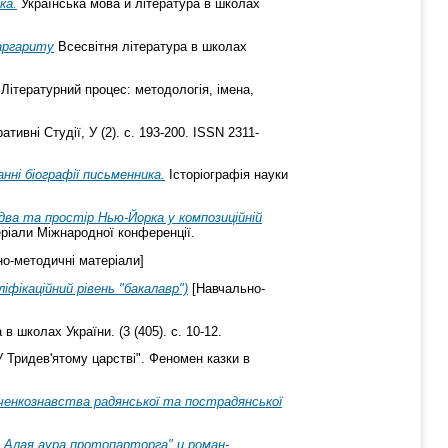
ка.
Українська мова й література в школах
аргариту
Всесвітня література в школах
Літературний процес: методологія, імена,
ивні Студії, У (2). с. 193-200. ISSN 2311-
нні біографії письменника.
Історіографія науки
здва та простір Нью-Йорка у композиційній
еріали Міжнародної конференції.
о-методичні матеріали]
іфікаційний рівень "бакалавр")
[Навчально-
в школах України. (3 (405). с. 10-12.
 Тридев'ятому царстві". Феномен казки в
ченкознавства радянської та пострадянської
„ Алая аура протопарторга" и роман-