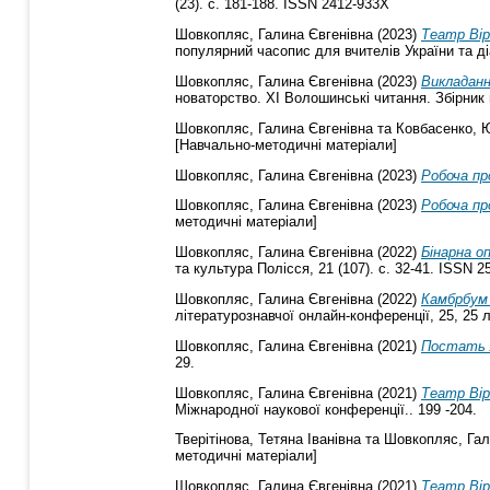
(23). с. 181-188. ISSN 2412-933X
Шовкопляс, Галина Євгенівна
(2023)
Театр Вір
популярний часопис для вчителів України та діа
Шовкопляс, Галина Євгенівна
(2023)
Викладанн
новаторство. ХІ Волошинські читання. Збірник м
Шовкопляс, Галина Євгенівна
та
Ковбасенко, Ю
[Навчально-методичні матеріали]
Шовкопляс, Галина Євгенівна
(2023)
Робоча пр
Шовкопляс, Галина Євгенівна
(2023)
Робоча пр
методичні матеріали]
Шовкопляс, Галина Євгенівна
(2022)
Бінарна о
та культура Полісся, 21 (107). с. 32-41. ISSN 2
Шовкопляс, Галина Євгенівна
(2022)
Камбрбум 
літературознавчої онлайн-конференції, 25, 25 
Шовкопляс, Галина Євгенівна
(2021)
Постать 
29.
Шовкопляс, Галина Євгенівна
(2021)
Театр Вір
Міжнародної наукової конференції.. 199 -204.
Тверітінова, Тетяна Іванівна
та
Шовкопляс, Гал
методичні матеріали]
Шовкопляс, Галина Євгенівна
(2021)
Театр Вір