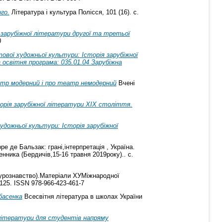
го.
Література і культура Полісся, 101 (16). с.
 зарубіжної літератури другої та третьої
0
тової художньої культури: Історія зарубіжної
а освітня програма: 035.01.04 Зарубіжна
атр модерний і про театр немодерний
Вчені
торія зарубіжної літератури ХІХ століття.
художньої культури: Історія зарубіжної
е де Бальзак: грані,інтерпретація , Україна.
нника (Бердичів,15-16 травня 2019року).. с.
турознавство).Матеріали ХУМіжнародної
-125. ISSN 978-966-423-461-7
басенка
Всесвітня література в школах України
 літератури для студентів напряму