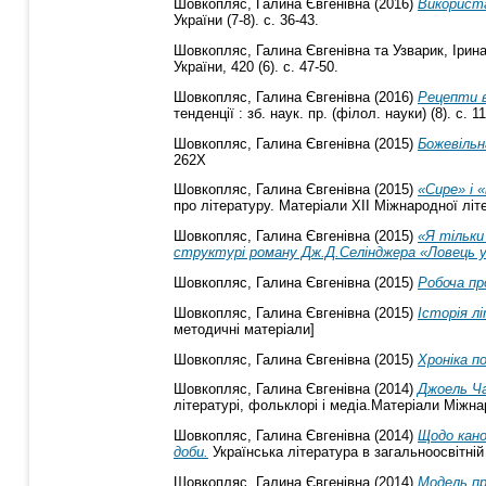
Шовкопляс, Галина Євгенівна
(2016)
Використа
України (7-8). с. 36-43.
Шовкопляс, Галина Євгенівна
та
Узварик, Ірин
України, 420 (6). с. 47-50.
Шовкопляс, Галина Євгенівна
(2016)
Рецепти в
тенденції : зб. наук. пр. (філол. науки) (8). с. 1
Шовкопляс, Галина Євгенівна
(2015)
Божевільн
262Х
Шовкопляс, Галина Євгенівна
(2015)
«Сире» і 
про літературу. Матеріали ХІІ Міжнародної літ
Шовкопляс, Галина Євгенівна
(2015)
«Я тільки
структурі роману Дж.Д.Селінджера «Ловець у
Шовкопляс, Галина Євгенівна
(2015)
Робоча пр
Шовкопляс, Галина Євгенівна
(2015)
Історія л
методичні матеріали]
Шовкопляс, Галина Євгенівна
(2015)
Хроніка п
Шовкопляс, Галина Євгенівна
(2014)
Джоель Ча
літературі, фольклорі і медіа.Матеріали Міжнар
Шовкопляс, Галина Євгенівна
(2014)
Щодо кано
доби.
Українська література в загальноосвітній 
Шовкопляс, Галина Євгенівна
(2014)
Модель пр