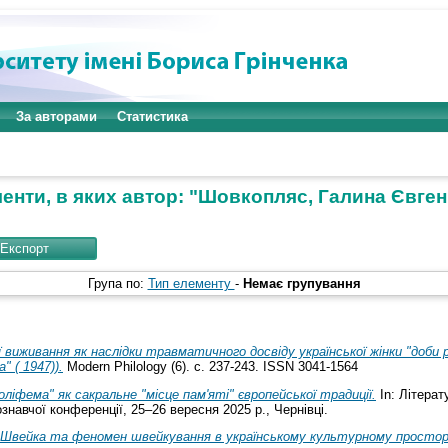
За авторами
Статистика
енти, в яких автор: "
Шовкопляс, Галина Євген
Група по:
Тип елементу
-
Немає групування
 виживання як наслідки травматичного досвіду української жінки "доби 
 ( 1947)).
Modern Philology (6). с. 237-243. ISSN 3041-1564
оліфема" як сакральне "місце пам'яті" європейської традиції.
In: Літерат
знавчої конференції, 25–26 вересня 2025 р., Чернівці.
Швейка та феномен швейкування в українському культурному простор