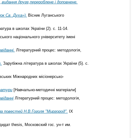
,видання друге,перероблене і доповнене.
ок Св. Духа»).
Вісник Луганського
тура в школах України (2). с. 11-14.
ського національного університету імені
віданні.
Літературний процес: методологія,
.
Зарубіжна література в школах України (5). с.
овських Міжнародних місіонерсько-
ератури
[Навчально-методичні матеріали]
віданні
Літературний процес: методологія,
 повестей Н.В.Гоголя "Миргород".
ІХ
идат thesis, Московский гос. ун-т им.