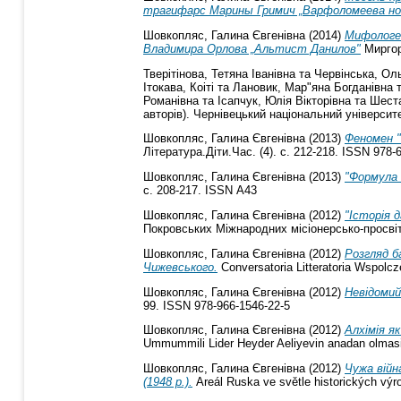
трагифарс Марины Гримич „Варфоломеева но
Шовкопляс, Галина Євгенівна
(2014)
Мифологе
Владимира Орлова „Альтист Данилов"
Миргоро
Тверітінова, Тетяна Іванівна
та
Червінська, Ол
Ітокава, Коіті
та
Лановик, Мар"яна Богданівна
Романівна
та
Ісапчук, Юлія Вікторівна
та
Шеста
авторів). Чернівецький національний університе
Шовкопляс, Галина Євгенівна
(2013)
Феномен "
Література.Діти.Час. (4). с. 212-218. ISSN 978-
Шовкопляс, Галина Євгенівна
(2013)
"Формула 
с. 208-217. ISSN А43
Шовкопляс, Галина Євгенівна
(2012)
"Історія 
Покровських Міжнародних місіонерсько-просвітн
Шовкопляс, Галина Євгенівна
(2012)
Розгляд б
Чижевського.
Conversatoria Litteratoria Wspolc
Шовкопляс, Галина Євгенівна
(2012)
Невідомий 
99. ISSN 978-966-1546-22-5
Шовкопляс, Галина Євгенівна
(2012)
Алхімія я
Ummummili Lider Heyder Aeliyevin anadan olmasini
Шовкопляс, Галина Євгенівна
(2012)
Чужа війн
(1948 р.).
Areál Ruska ve světle historických výroč