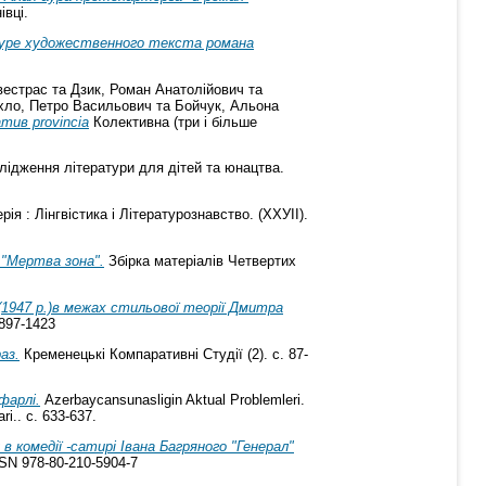
івці.
уре художественного текста романа
вестрас
та
Дзик, Роман Анатолійович
та
хло, Петро Васильович
та
Бойчук, Альона
тив provincia
Колективна (три і більше
лідження літератури для дітей та юнацтва.
ія : Лінгвістика і Літературознавство. (ХХУІІ).
 "Мертва зона".
Збірка матеріалів Четвертих
(1947 р.)в межах стильової теорії Дмитра
1897-1423
аз.
Кременецькі Компаративні Студії (2). с. 87-
фарлі.
Azerbaycansunasligin Aktual Problemleri.
i.. с. 633-637.
в комедії -сатирі Івана Багряного "Генерал"
ISSN 978-80-210-5904-7