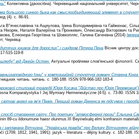
чь"
Колективна (двоосібна). Чернівецький національний університет, Черн
ма большого синего быка как смыслообъединяющий элемент в структ
д (4). с. 86-91.
ьга В"ячеславівна
та
Ащеулова, Ірина Володимирівна
та
Гайжюнас, Сіль
та
Нікоряк, Наталія Валеріїіна
та
Пронкевич, Олександр Вікторович
та
Ри
кова, Елеонора Георгіївна
та
Шовкопляс, Галина Євгенівна
(2014)
Імпера
т, Чернівці.
дитячих книжок для дорослих" і синдром Пітера Пена
Вісник центру дос
617-515-119-8
шлюбу" від Джейн Остен.
Актуальні проблеми слов'янської філології. Сер
давньозаповідного Іони" у композиційній структурі роману Стівена Кінга
ицьких читань. читань. с. 180-188. ISSN 978-966-182-183-4
арокової стилізації трагедії Юрія Косача "Дійство про Юрія Переможця"
zesna Komparatystyka I Jej Wymiary Hermeneutyczne (4-5). с. 73-80. ISSN 
світові ангел на ім’я Піквік. Перший роман Діккенса як підсумок і прообр
к спосіб створення світу. Про поетику "атмосферної прози" Ельчина Са
n 89-cu ildonumune haesr olunmus.III Beyinelxalq elmi konfransin materiallar
а і заплакана Вітчизна. "Українська правда" про Велику Вітчизняну війну 
í (1709, 1812, 1941, 1991): jazyk – literatura – dějiny kultury. с. 182-188. 