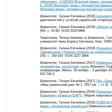
підготовки : 6.020303 Філологія (мова і літера
6. 02030 Філологія ( мова і література француз
Філологія (мова і література китайська) осві
Шовкопляс, Галина Євгенівна
(2018)
Інтелекту
ідентичностей у сучасній українській літератур
Шовкопляс, Галина Євгенівна
(2018)
«Жіноче п
(93). с. 52-60. ISSN 2520-6966
Тверітінова, Тетяна Іванівна
та
Шовкопляс, Гал
університет імені Бориса Грінченка, Київ. ISBN
Шовкопляс, Галина Євгенівна
(2018)
Функціону
Тарнавського «Чотири проєкти на український
(78). с. 150-154. ISSN 2227-1864
Шовкопляс, Галина Євгенівна
(2017)
Издательс
литературы, искусства, науки
Франциск Скор
конференции, Минск, 30 ноября – 2 декабря 20
552-744-3.
Шовкопляс, Галина Євгенівна
(2017)
Про «Лева
«Наш український дім» № 2, 2017 рік. – ст.31 -36
Шовкопляс, Галина Євгенівна
(2016)
Развитие 
Коваленко «Домаха»(1947)).
Зборнік навуковых 
Шовкопляс, Галина Євгенівна
(2016)
РОБОЧА П
(мова і література англійська)
[Навчально-мет