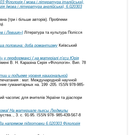
03 Філологія ( мова і література італійська),
гія (мова і література англійська), 6.020303
на (три і більше авторів). Проблеми
ці.
в і Левиця»)
Література та культура Полісся
рша половина: доба романтизму
Київський
 у перформансі ( на матеріалі п’єси Юрія
мені В. Н. Каразіна Серія «Філологія». Вип. 78
тии и подъеме уровня национальной
опечатания : мат. Международной научной
ние гуманитарных на. 199 -205. ISSN 978-985-
й часопис для вчителів України та діаспори
лизма( На материале пьесы Людмилы
ва.., 3. с. 91-95. ISSN 978- 985-439-567-8
напрямом підготовки 6.020303 Філологія