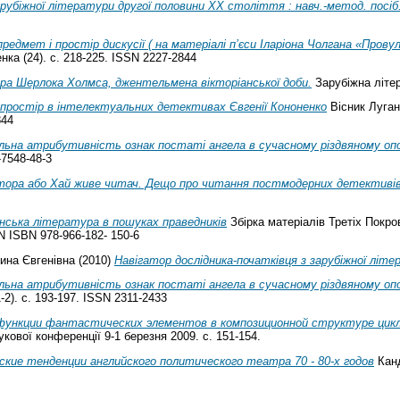
арубіжної літератури другої половини ХХ століття : навч.-метод. посіб.
редмет і простір дискусії ( на матеріалі п’єси Іларіона Чолгана «Провул
нка (24). с. 218-225. ISSN 2227-2844
ра Шерлока Холмса, джентельмена вікторіанської доби.
Зарубіжна літера
 простір в інтелектуальних детективах Євгенії Кононенко
Вісник Луган
844
льна атрибутивність ознак постаті ангела в сучасному різдвяному опо
-7548-48-3
ора або Хай живе читач. Дещо про читання постмодерних детективів
ська література в пошуках праведників
Збірка матеріалів Третіх Покр
N ISBN 978-966-182- 150-6
ина Євгенівна
(2010)
Навігатор дослідника-початківця з зарубіжної літ
льна атрибутивність ознак постаті ангела в сучасному різдвяному опо
1-2). с. 193-197. ISSN 2311-2433
ункции фантастических элементов в композиционной структуре цикла
кової конференції 9-1 березня 2009. с. 151-154.
кие тенденции английского политического театра 70 - 80-х годов
Канд