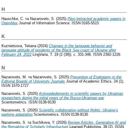
H
Hauschke, C.
та
Nazarovets, S.
(2025)
(Non-)retracted academic papers in
OpenAlex
Journal of Information Science. ISSN 0165-5515
K
Kuznietsova, Tetiana
(2024)
Changes in the language behavior and
language attitude of residents of the Black Sea coast of Ukraine after
February 24, 2022
LingVaria, Т. 19 (2 (38)). с. 331-346. ISSN 2392-1226
N
Nazarovets, M.
та
Nazarovets, S.
(2025)
Prevention of Endogamy in the
Editorial Boards of University Journals
Journal of Academic Ethics, 24 (1).
ISSN 1570-1727
Nazarovets, S.
(2025)
Acknowledgments in scientific papers by Ukrainian
researchers during the initial years of the Russo-Ukrainian war
Scientometrics. ISSN 0138-9130
Nazarovets, S.
(2026)
Scientific collaboration without flights: Ukraine’s
wartime adaptation
Scientometrics. ISSN 0138-9130
Nazarovets, S.
та
Suchikova, Y.
(2026)
Review Articles, Generative AI and
the Remaking of Scholarly Infrastructure
Learned Publishing, 39 (2). ISSN