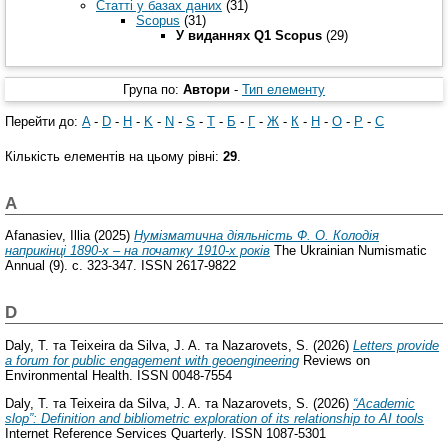
Статті у базах даних
(31)
Scopus
(31)
У виданнях Q1 Scopus
(29)
Група по:
Автори
-
Тип елементу
Перейти до:
A
-
D
-
H
-
K
-
N
-
S
-
T
-
Б
-
Г
-
Ж
-
К
-
Н
-
О
-
Р
-
С
Кількість елементів на цьому рівні:
29
.
A
Afanasiev, Illia
(2025)
Нумізматична діяльність Ф. О. Колодія
наприкінці 1890-х – на початку 1910-х років
The Ukrainian Numismatic
Annual (9). с. 323-347. ISSN 2617-9822
D
Daly, T.
та
Teixeira da Silva, J. A.
та
Nazarovets, S.
(2026)
Letters provide
a forum for public engagement with geoengineering
Reviews on
Environmental Health. ISSN 0048-7554
Daly, T.
та
Teixeira da Silva, J. A.
та
Nazarovets, S.
(2026)
“Academic
slop”: Definition and bibliometric exploration of its relationship to AI tools
Internet Reference Services Quarterly. ISSN 1087-5301