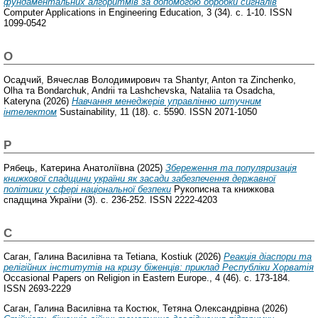
фундаментальних алгоритмів за допомогою обробки сигналів
Computer Applications in Engineering Education, 3 (34). с. 1-10. ISSN
1099-0542
О
Осадчий, Вячеслав Володимирович
та
Shantyr, Anton
та
Zinchenko,
Olha
та
Bondarchuk, Andrii
та
Lashchevska, Nataliia
та
Osadcha,
Kateryna
(2026)
Навчання менеджерів управлінню штучним
інтелектом
Sustainability, 11 (18). с. 5590. ISSN 2071-1050
Р
Рябець, Катерина Анатоліївна
(2025)
Збереження та популяризація
книжкової спадщини україни як засади забезпечення державної
політики у сфері національної безпеки
Рукописна та книжкова
спадщина України (3). с. 236-252. ISSN 2222-4203
С
Саган, Галина Василівна
та
Tetiana, Kostiuk
(2026)
Реакція діаспори та
релігійних інститутів на кризу біженців: приклад Республіки Хорватія
Occasional Papers on Religion in Eastern Europe., 4 (46). с. 173-184.
ISSN 2693-2229
Саган, Галина Василівна
та
Костюк, Тетяна Олександрівна
(2026)