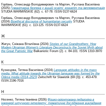
Горбань, Олександр Володимирович
та
Мартич, Руслана Василівна
(2025)
Гуманітарна безпека у вищій освіті: концепт та імплементація
STUDIA WARMIŃSKIE (62). с. 67-78. ISSN 0137-6624
Горбань, Олександр Володимирович
та
Мартич, Руслана Василівна
(2024)
Bioethical discourse of humanitarian security
STUDIA
WARMIŃSKIE (61). с. 113-125. ISSN 0137-6624
Ж
Жигун, Сніжана Віталіївна
(2024)
Stories of our Grandmothers: How
Modern Ukrainian Women's Literature Deconstructs the Soviet Myth about
the Great Patriotic War
Balkanistic Forum (2). с. 84-101. ISSN 1310-3970
К
Кузнєцова, Тетяна Василівна
(2024)
Language attitudes in the mass
media: What attitude towards the Ukrainian language was formed by the
Odesa media (2014–2023)
Zeitschrift für Slawistik (69 (3)). с. 453-479.
ISSN 2196-7016
Н
Носенко, Тетяна Іванівна
(2026)
Фізико-орієнтована педагогіка в
інженерії штучного інтелекту: тематичне дослідження викладання