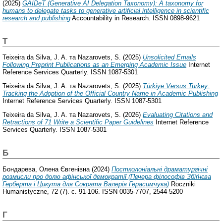
(2025)
GAIDeT (Generative AI Delegation Taxonomy): A taxonomy for
humans to delegate tasks to generative artificial intelligence in scientific
research and publishing
Accountability in Research. ISSN 0898-9621
T
Teixeira da Silva, J. A.
та
Nazarovets, S.
(2025)
Unsolicited Emails
Following Preprint Publications as an Emerging Academic Issue
Internet
Reference Services Quarterly. ISSN 1087-5301
Teixeira da Silva, J. A.
та
Nazarovets, S.
(2025)
Türkiye Versus Turkey:
Tracking the Adoption of the Official Country Name in Academic Publishing
Internet Reference Services Quarterly. ISSN 1087-5301
Teixeira da Silva, J. A.
та
Nazarovets, S.
(2026)
Evaluating Citations and
Retractions of 71 Write a Scientific Paper Guidelines
Internet Reference
Services Quarterly. ISSN 1087-5301
Б
Бондарева, Олена Євгенівна
(2024)
Постколоніальні драматургічні
розмисли про долю афінської демократії (Печера філософів Збіґнєва
Герберта і Цикута для Сократа Валерія Герасимчука)
Roczniki
Humanistyczne, 72 (7). с. 91-106. ISSN 0035-7707, 2544-5200
Г