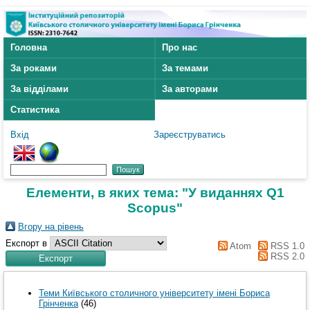
Головна
Про нас
За роками
За темами
За відділами
За авторами
Статистика
Вхід
Зареєструватись
Елементи, в яких тема: "У виданнях Q1
Scopus"
Вгору на рівень
Експорт в
Atom
RSS 1.0
RSS 2.0
Теми Київського столичного університету імені Бориса
Грінченка
(46)