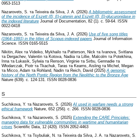
0953-1513
Nazarovets, S.
та
Teixeira da Silva, J. A.
(2026)
A bibliometric assessment
of the incidence of Eszett (ẞ; ß)-catenin and Eszett (ẞ; ß)-glucuronidase in
the indexed literature
Journal of Documentation, 82 (1). с. 59-64. ISSN
0022-0418
Nazarovets, S.
та
Teixeira da Silva, J. A.
(2026)
Use of five song titles
(1964–1991) in the titles of Scopus-indexed papers
Journal of Information
Science. ISSN 0165-5515
Nikitin, Alex
та
Videiko, Mykhailo
та
Patterson, Nick
та
Ivanova, Svitlana
та
Dergachev, Valentin
та
Kotova, Nadiia
та
Lillie, Malcolm
та
Potekhina,
Inna
та
Łukasik, Sylwia
та
Renson, Virginie
та
Sirbu, Gennadie
та
Włodarczak, Piotr
та
Tkachuk, Taras
та
Kearns, Aisling
та
Michel, Megan
та
Micco, Adam
та
Rohland, Nadin
та
Reich, David
(2025)
A genomic
history of the North Pontic Region from the Neolithic to the Bronze Age
Nature (639). с. 124-131. ISSN 0028-0836
S
Suchikova, Y.
та
Nazarovets, S.
(2026)
AI used in warfare needs a strong
ethical framework
Nature, 652 (256). с. 266. ISSN 0028-0836
Suchikova, Y.
та
Nazarovets, S.
(2025)
Extending the CARE Principles:
managing data for vulnerable communities in wartime and humanitarian
crises
Scientific Data, 12 (420). ISSN 2052-4463
Suchikova, Y.
та
Tsybuliak, N.
та
Teixeira da Silva, J. A.
та
Nazarovets, S.