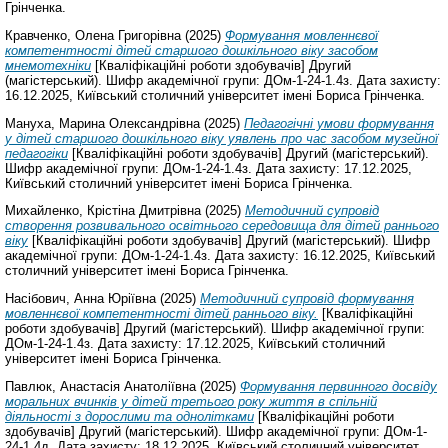
Грінченка.
Кравченко, Олена Григорівна
(2025)
Формування мовленнєвої
компетентності дітей старшого дошкільного віку засобом
мнемотехніки
[Кваліфікаційні роботи здобувачів] Другий
(магістерський). Шифр академічної групи: ДОм-1-24-1.4з. Дата захисту:
16.12.2025, Київський столичний університет імені Бориса Грінченка.
Мануха, Марина Олександрівна
(2025)
Педагогічні умови формування
у дітей старшого дошкільного віку уявлень про час засобом музейної
педагогіки
[Кваліфікаційні роботи здобувачів] Другий (магістерський).
Шифр академічної групи: ДОм-1-24-1.4з. Дата захисту: 17.12.2025,
Київський столичний університет імені Бориса Грінченка.
Михайленко, Крістіна Дмитрівна
(2025)
Методичний супровід
створення розвивального освітнього середовища для дітей раннього
віку
[Кваліфікаційні роботи здобувачів] Другий (магістерський). Шифр
академічної групи: ДОм-1-24-1.4з. Дата захисту: 16.12.2025, Київський
столичний університет імені Бориса Грінченка.
Насібович, Анна Юріївна
(2025)
Методичний супровід формування
мовленнєвої компетентності дітей раннього віку.
[Кваліфікаційні
роботи здобувачів] Другий (магістерський). Шифр академічної групи:
ДОм-1-24-1.4з. Дата захисту: 17.12.2025, Київський столичний
університет імені Бориса Грінченка.
Павлюк, Анастасія Анатоліївна
(2025)
Формування первинного досвіду
моральних вчинків у дітей третього року життя в спільній
діяльності з дорослими та однолітками
[Кваліфікаційні роботи
здобувачів] Другий (магістерський). Шифр академічної групи: ДОм-1-
24-1.4д. Дата захисту: 18.12.2025, Київський столичний університет