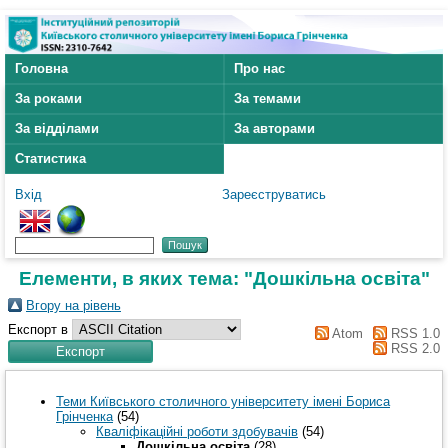
Головна
Про нас
За роками
За темами
За відділами
За авторами
Статистика
Вхід
Зареєструватись
Елементи, в яких тема: "Дошкільна освіта"
Вгору на рівень
Експорт в
Atom
RSS 1.0
RSS 2.0
Теми Київського столичного університету імені Бориса
Грінченка
(54)
Кваліфікаційні роботи здобувачів
(54)
Дошкільна освіта
(28)