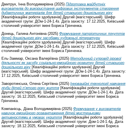
Дмитрук, Інна Володимирівна
(2025)
Підготовка майбутніх
вихователів до використання цифрових інструментів створення
дидактичних матеріалів для дітей старшого дошкільного віку
[Кваліфікаційні роботи здобувачів] Другий (магістерський). Шифр
академічної групи: ДОм-1-24-1.4з. Дата захисту: 17.12.2025, Київський
столичний університет імені Бориса Грінченка.
Донець, Галина Антонівна
(2025)
Формування патріотичних почуттів
дітей дошкільного віку засобами художньої літератури
[Кваліфікаційні роботи здобувачів] Другий (магістерський). Шифр
академічної групи: ДОм-1-24-1.4з. Дата захисту: 17.12.2025, Київський
столичний університет імені Бориса Грінченка.
Ель-Заммар, Оксана Валеріївна
(2025)
Методичний супровід ігрової
діяльності як засобу соціально-емоційного розвитку дітей старшого
дошкільного віку
[Кваліфікаційні роботи здобувачів] Другий
(магістерський). Шифр академічної групи: ДОм-1-24-1.4з. Дата захисту:
17.12.2025, Київський столичний університет імені Бориса Грінченка.
Заворотинська, Олена Сергіївна
(2025)
Інноваційні технології навчання
лічби дітей п’ятого року життя
[Кваліфікаційні роботи здобувачів]
Другий (магістерський). Шифр академічної групи: ДОм-1-24-1.4з. Дата
захисту: 16.12.2025, Київський столичний університет імені Бориса
Грінченка.
Компанієць, Діана Володимирівна
(2025)
Формування у вихователів
навичок емоційного розвантаження дітей мистецькими
активностями в умовах укриття
[Кваліфікаційні роботи здобувачів]
Другий (магістерський). Шифр академічної групи: Дом-1-24-1.4д. Дата
захисту: 18.12.2025, Київський столичний університет імені Бориса