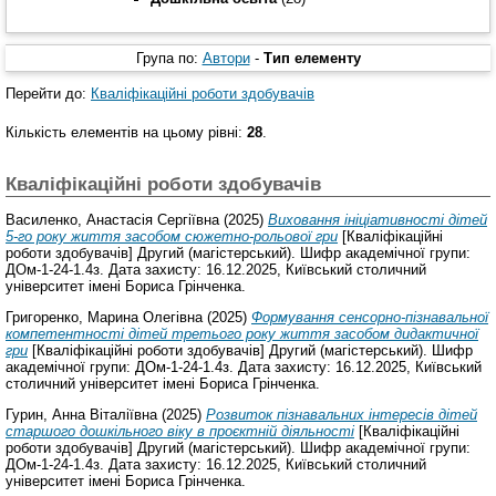
Група по:
Автори
-
Тип елементу
Перейти до:
Кваліфікаційні роботи здобувачів
Кількість елементів на цьому рівні:
28
.
Кваліфікаційні роботи здобувачів
Василенко, Анастасія Сергіївна
(2025)
Виховання ініціативності дітей
5-го року життя засобом сюжетно-рольової гри
[Кваліфікаційні
роботи здобувачів] Другий (магістерський). Шифр академічної групи:
ДОм-1-24-1.4з. Дата захисту: 16.12.2025, Київський столичний
університет імені Бориса Грінченка.
Григоренко, Марина Олегівна
(2025)
Формування сенсорно-пізнавальної
компетентності дітей третього року життя засобом дидактичної
гри
[Кваліфікаційні роботи здобувачів] Другий (магістерський). Шифр
академічної групи: ДОм-1-24-1.4з. Дата захисту: 16.12.2025, Київський
столичний університет імені Бориса Грінченка.
Гурин, Анна Віталіївна
(2025)
Розвиток пізнавальних інтересів дітей
старшого дошкільного віку в проєктній діяльності
[Кваліфікаційні
роботи здобувачів] Другий (магістерський). Шифр академічної групи:
ДОм-1-24-1.4з. Дата захисту: 16.12.2025, Київський столичний
університет імені Бориса Грінченка.