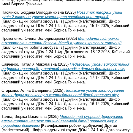
імені Бориса Грінченка.
Пасічнюк, Богдана Володимирівна
(2025)
Розвиток творчих умінь
учнів 2 класу на уроках мистецтва засобами арт-терапії.
[Кваліфікаційні роботи здобувачів] Другий (магістерський). Шифр
академічної групи: ПОм-1-24-1.4з. Дата захисту: 15.12.2025, Київський
столичний університет імені Бориса Грінченка.
Прокопенко, Олена Володимирівна
(2025)
Методична підтримка
вихователів з питань безпеки дітей в умовах кризових ситуацій
[Кваліфікаційні роботи здобувачів] Другий (магістерський). Шифр
академічної групи: ДОм-1-24-1.4д. Дата захисту: 18.12.2025, Київський
столичний університет імені Бориса Грінченка.
Савченко, Наталія Миколаївна
(2025)
Педагогічні умови використання
цифрових пристроїв у освітній взаємодії з дітьми дошкільного віку
[Кваліфікаційні роботи здобувачів] Другий (магістерський). Шифр
академічної групи: ДОм-1-24-1.4з. Дата захисту: 17.12.2025, Київський
столичний університет імені Бориса Грінченка.
Старкова, Аліна Валеріївна
(2025)
Педагогічні умови застосування
малих форм фольклору в життєдіяльності дітей раннього віку
[Кваліфікаційні роботи здобувачів] Другий (магістерський). Шифр
академічної групи: ДОм-1-24-1.4з. Дата захисту: 16.12.2025, Київський
столичний університет імені Бориса Грінченка.
Талпа, Віоріка Василівна
(2025)
Методичний супровід формування
елементарних навичок етичної взаємодії дітей раннього віку с
природним довкіллям
[Кваліфікаційні роботи здобувачів] Другий
(магістерський). Шифр академічної групи: ДОм-1-24-1.4з. Дата захисту: