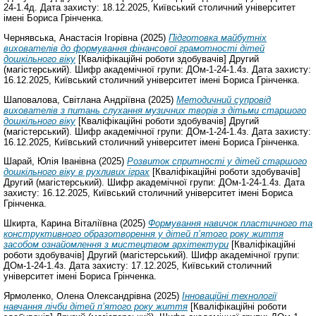
24-1.4д. Дата захисту: 18.12.2025, Київський столичний університет
імені Бориса Грінченка.
Чернявська, Анастасія Ігорівна
(2025)
Підготовка майбутніх
вихователів до формування фінансової грамотності дітей
дошкільного віку
[Кваліфікаційні роботи здобувачів] Другий
(магістерський). Шифр академічної групи: ДОм-1-24-1.4з. Дата захисту:
16.12.2025, Київський столичний університет імені Бориса Грінченка.
Шаповалова, Світлана Андріївна
(2025)
Методичний супровід
вихователів з питань слухання музичних творів з дітьми старшого
дошкільного віку
[Кваліфікаційні роботи здобувачів] Другий
(магістерський). Шифр академічної групи: ДОм-1-24-1.4з. Дата захисту:
16.12.2025, Київський столичний університет імені Бориса Грінченка.
Шарай, Юлія Іванівна
(2025)
Розвиток спритності у дітей старшого
дошкільного віку в рухливих іграх
[Кваліфікаційні роботи здобувачів]
Другий (магістерський). Шифр академічної групи: ДОм-1-24-1.4з. Дата
захисту: 16.12.2025, Київський столичний університет імені Бориса
Грінченка.
Шкирта, Карина Віталіївна
(2025)
Формування навичок пластичного та
конструктивного образотворення у дітей п’ятого року життя
засобом ознайомлення з мистецтвом архітектури
[Кваліфікаційні
роботи здобувачів] Другий (магістерський). Шифр академічної групи:
ДОм-1-24-1.4з. Дата захисту: 17.12.2025, Київський столичний
університет імені Бориса Грінченка.
Ярмоленко, Олена Олександрівна
(2025)
Інноваційні технології
навчання лічби дітей п’ятого року життя
[Кваліфікаційні роботи