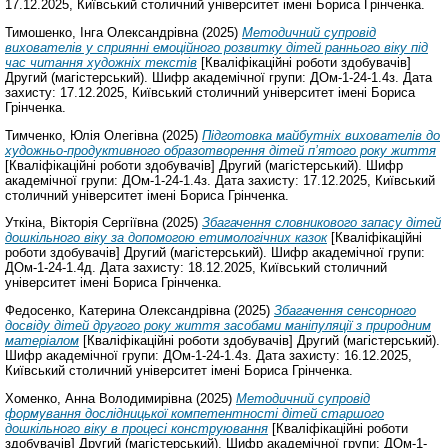
17.12.2025, Київський столичний університет імені Бориса Грінченка.
Тимошенко, Інга Олександрівна
(2025)
Методичний супровід
вихователів у сприянні емоційного розвитку дітей раннього віку під
час читання художніх текстів
[Кваліфікаційні роботи здобувачів]
Другий (магістерський). Шифр академічної групи: ДОм-1-24-1.4з. Дата
захисту: 17.12.2025, Київський столичний університет імені Бориса
Грінченка.
Тимченко, Юлія Олегівна
(2025)
Підготовка майбутніх вихователів до
художньо-продуктивного образотворення дітей п’ятого року життя
[Кваліфікаційні роботи здобувачів] Другий (магістерський). Шифр
академічної групи: ДОм-1-24-1.4з. Дата захисту: 17.12.2025, Київський
столичний університет імені Бориса Грінченка.
Уткіна, Вікторія Сергіївна
(2025)
Збагачення словникового запасу дітей
дошкільного віку за допомогою етимологічних казок
[Кваліфікаційні
роботи здобувачів] Другий (магістерський). Шифр академічної групи:
ДОм-1-24-1.4д. Дата захисту: 18.12.2025, Київський столичний
університет імені Бориса Грінченка.
Федосенко, Катерина Олександрівна
(2025)
Збагачення сенсорного
досвіду дітей другого року життя засобами маніпуляції з природним
матеріалом
[Кваліфікаційні роботи здобувачів] Другий (магістерський).
Шифр академічної групи: ДОм-1-24-1.4з. Дата захисту: 16.12.2025,
Київський столичний університет імені Бориса Грінченка.
Хоменко, Анна Володимирівна
(2025)
Методичний супровід
формування дослідницької компетентності дітей старшого
дошкільного віку в процесі конструювання
[Кваліфікаційні роботи
здобувачів] Другий (магістерський). Шифр академічної групи: ДОм-1-