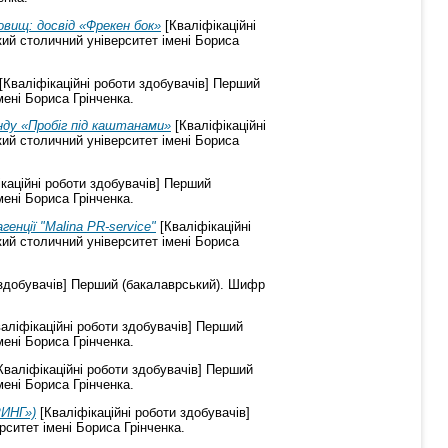
овищ: досвід «Фрекен бок»
[Кваліфікаційні
кий столичний університет імені Бориса
[Кваліфікаційні роботи здобувачів] Перший
мені Бориса Грінченка.
нду «Пробіг під каштанами»
[Кваліфікаційні
кий столичний університет імені Бориса
каційні роботи здобувачів] Перший
мені Бориса Грінченка.
енції "Malina PR-service"
[Кваліфікаційні
кий столичний університет імені Бориса
 здобувачів] Перший (бакалаврський). Шифр
аліфікаційні роботи здобувачів] Перший
мені Бориса Грінченка.
Кваліфікаційні роботи здобувачів] Перший
мені Бориса Грінченка.
РИНГ»)
[Кваліфікаційні роботи здобувачів]
рситет імені Бориса Грінченка.