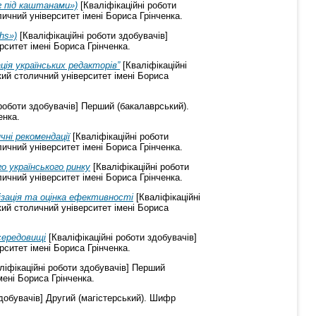
г під каштанами»)
[Кваліфікаційні роботи
ичний університет імені Бориса Грінченка.
hs»)
[Кваліфікаційні роботи здобувачів]
рситет імені Бориса Грінченка.
ція українських редакторів”
[Кваліфікаційні
кий столичний університет імені Бориса
роботи здобувачів] Перший (бакалаврський).
енка.
чні рекомендації
[Кваліфікаційні роботи
ичний університет імені Бориса Грінченка.
о українського ринку
[Кваліфікаційні роботи
ичний університет імені Бориса Грінченка.
ізація та оцінка ефективності
[Кваліфікаційні
кий столичний університет імені Бориса
середовищі
[Кваліфікаційні роботи здобувачів]
рситет імені Бориса Грінченка.
ліфікаційні роботи здобувачів] Перший
мені Бориса Грінченка.
здобувачів] Другий (магістерський). Шифр