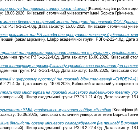
ери послуг (на прикладі салону краси «Lava»)
[Кваліфікаційні роботи зд
у: 18.06.2026, Київський столичний університет імені Бориса Грінченка.
я малого бізнесу в соціальній мережі Instagram (на прикладі ФОП Кравченк
и: РЗГб-1-21-4.0д. Дата захисту: 16.06.2025, Київський столичний уніве
лекс рекламних та PR-заходів для просування магазину будівельних м
 Перший (бакалаврський). Шифр академічної групи: РЗГб-2-22-4.0д. Дата з
 стратегії та практики просування артистів в сучасному українському
емічної групи: РЗГб-1-22-4.0д. Дата захисту: 16.06.2026, Київський стол
ння інстаграму в промоції закладу громадського харчування (на прикладі
емічної групи: РЗГб-1-21-4.0д. Дата захисту: 16.06.2025, Київський стол
агенції у цифровому просторі (на прикладі діджитал-агенції «CHIDEYA»)
-2-21-4.0д. Дата захисту: 18.06.2025, Київський столичний університет і
трального мистецтва на прикладі київського академічного театру укр
калаврський). Шифр академічної групи: РЗГб-1-21-4.0д. Дата захисту: 16.
рументами SMM українського музичного лейблу «Pomitni»
[Кваліфікацій
захисту: 16.06.2025, Київський столичний університет імені Бориса Грінч
ійна діяльність органу місцевого самоврядування (на прикладі Виконав
калаврський). Шифр академічної групи: РЗГб-2-22-4.0д. Дата захисту: 18.