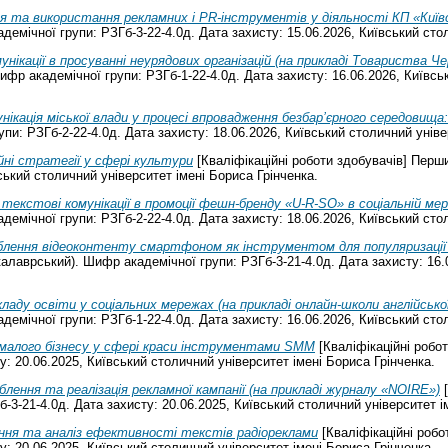
я та використання рекламних і PR-інструментів у діяльності КП «Киї
емічної групи: РЗГб-3-22-4.0д. Дата захисту: 15.06.2026, Київський стол
мунікації в просуванні неурядових організацій (на прикладі Товариства Ч
фр академічної групи: РЗГб-1-22-4.0д. Дата захисту: 16.06.2026, Київсь
нікація міської влади у процесі впровадження безбар’єрного середовища:
и: РЗГб-2-22-4.0д. Дата захисту: 18.06.2026, Київський столичний уніве
йні стратегії у сфері культури
[Кваліфікаційні роботи здобувачів] Перш
ський столичний університет імені Бориса Грінченка.
й текстові комунікації в промоції фешн-бренду «U-R-SO» в соціальній ме
емічної групи: РЗГб-2-22-4.0д. Дата захисту: 18.06.2026, Київський стол
блення відеоконтенту смартфоном як інструментом для популяризації б
калаврський). Шифр академічної групи: РЗГб-3-21-4.0д. Дата захисту: 16.
кладу освіти у соціальних мережах (на прикладі онлайн-школи англійсько
емічної групи: РЗГб-1-22-4.0д. Дата захисту: 16.06.2026, Київський стол
малого бізнесу у сфері краси інструментами SMM
[Кваліфікаційні робо
у: 20.06.2025, Київський столичний університет імені Бориса Грінченка.
блення та реалізація рекламної кампанії (на прикладі журналу «NOIRE»)
[
-3-21-4.0д. Дата захисту: 20.06.2025, Київський столичний університет і
ня та аналіз ефективності текстів радіореклами
[Кваліфікаційні роб
у: 20.06.2025, Київський столичний університет імені Бориса Грінченка.