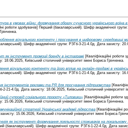
ура в умовах війни: формування образу сучасного українського воїна в
йні роботи здобувачів] Перший (бакалаврський). Шифр академічної групи: 
Грінченка.
облення візуального контенту і просування в цифровому середовищі ма
калаврський). Шифр академічної групи: РЗГб-3-21-4.0д. Дата захисту: 20.
т як інструмент промоції бренду в інстаграмі
[Кваліфікаційні роботи 
у: 18.06.2025, Київський столичний університет імені Бориса Грінченка.
ення візуального контенту та його вплив на онлайн–продажі в українсь
калаврський). Шифр академічної групи: РЗГб-1-21-4.0д. Дата захисту: 16.
я інструментів реклами та PR для просування підприємства
[Кваліфік
-2-21-4.0д. Дата захисту: 18.06.2025, Київський столичний університет і
ійний супровід соціального проєкту «Тиловики»
[Кваліфікаційні роботи з
у: 15.06.2026, Київський столичний університет імені Бориса Грінченка.
омунікаційної стратегії Української академії лідерства
[Кваліфікаційні р
захисту: 15.06.2026, Київський столичний університет імені Бориса Грінч
гія як інструмент формування лояльності споживачів на локальному рин
ий (бакалаврський). Шифр академічної групи: РЗГб-1-22-4.0д. Дата захис