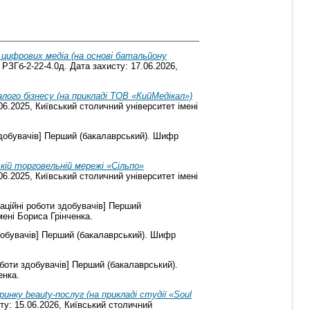
 цифрових медіа (на основі батальйону
РЗГб-2-22-4.0д. Дата захисту: 17.06.2026,
лого бізнесу (на прикладі ТОВ «КийМедікал»)
06.2025, Київський столичний університет імені
здобувачів] Перший (бакалаврський). Шифр
кій торговельній мережі «Сільпо»
06.2025, Київський столичний університет імені
аційні роботи здобувачів] Перший
мені Бориса Грінченка.
добувачів] Перший (бакалаврський). Шифр
оботи здобувачів] Перший (бакалаврський).
енка.
ку beauty-послуг (на прикладі студії «Soul
ту: 15.06.2026, Київський столичний