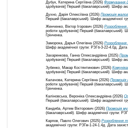
Дубук, Катерина Сергіївна
(2026)
Формування д
здобувачів] Перший (бакалаврський). Шифр акад
Духно, Дарія Олексіївна
(2026)
Промоція малого
Перший (бакалаврський). Шифр академічної груп
Женченко, Віктор Ігорович
(2026)
Розроблення 
роботи здобувачів] Перший (бакалаврський). Ши
Грінченка.
Заморока, Дарья Олегівна
(2026)
Розроблення 
Шифр академічної групи: РЗГб-3-22-4.0д. Дата 
Захаренкова, Ганна Олександрівна
(2025)
Пром
здобувачів] Перший (бакалаврський). Шифр акад
Зубенко, Макар Костянтинович
(2026)
Комуніка
здобувачів] Перший (бакалаврський). Шифр акад
Калачова, Катерина Сергіївна
(2026)
Промоція 
роботи здобувачів] Перший (бакалаврський). Ши
Грінченка.
Каліновська, Вероніка Олександрівна
(2026)
Оп
Перший (бакалаврський). Шифр академічної груп
Кандиба, Артем Вікторович
(2026)
Промоція му
(бакалаврський). Шифр академічної групи: РЗГб
Карпов, Павло Олегович
(2025)
Розроблення т
академічної групи: РЗГм-1-24-1.4д. Дата захист