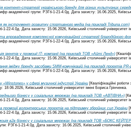
я контент-стратегії українського бренду для різних культурних серед
фр академічної групи: РЗГб-1-21-4.0д. Дата захисту: 16.06.2025, Київсь
ія як інструмент розвитку спортивного медіа (на прикладі Tribuna.com)
-1-22-4.0д. Дата захисту: 15.06.2026, Київський столичний університет і
та впровадження комплексної комунікаційної стратегії благодійного фо
фр академічної групи: РЗГб-1-22-4.0д. Дата захисту: 15.06.2026, Київсь
ія івентів у промоції IT- компанії (на прикладі ТОВ «Айті Ленд»)
[Кваліфі
-1-22-4.0д. Дата захисту: 15.06.2026, Київський столичний університет і
ння іміджу бренду засобами SMM-комунікацій (на прикладі проєктів PR-аг
фр академічної групи: РЗГб-1-22-4.0д. Дата захисту: 15.06.2026, Київсь
 «Winstones» у сфері музичної індустрії України
[Кваліфікаційні роботи
у: 18.06.2026, Київський столичний університет імені Бориса Грінченка.
реднього бізнесу у соціальних мережах (на прикладі ТОВ «АВТІВНА»)
[Кв
-1-21-4.0д. Дата захисту: 16.06.2025, Київський столичний університет і
 промоції волонтерських проєктів на підтримку збройних сил України
[
-1-22-4.0д. Дата захисту: 15.06.2026, Київський столичний університет і
оція в2в бізнесу у соціальних мережах (на прикладі ТОВ «БОКС КЕЙТЕ
и: РЗГб-1-21-4.0д. Дата захисту: 16.06.2025, Київський столичний уніве