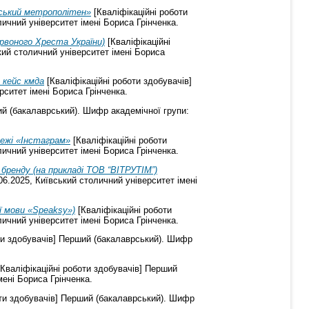
вський метрополітен»
[Кваліфікаційні роботи
ичний університет імені Бориса Грінченка.
ервоного Хреста України)
[Кваліфікаційні
кий столичний університет імені Бориса
 кейс кмда
[Кваліфікаційні роботи здобувачів]
рситет імені Бориса Грінченка.
ий (бакалаврський). Шифр академічної групи:
режі «Інстаграм»
[Кваліфікаційні роботи
ичний університет імені Бориса Грінченка.
ренду (на прикладі ТОВ “ВІТРУТІМ”)
06.2025, Київський столичний університет імені
ї мови «Speaksy»)
[Кваліфікаційні роботи
ичний університет імені Бориса Грінченка.
ти здобувачів] Перший (бакалаврський). Шифр
Кваліфікаційні роботи здобувачів] Перший
мені Бориса Грінченка.
оти здобувачів] Перший (бакалаврський). Шифр