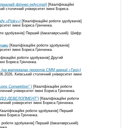
прикладі фітнес-індустрії)
[Кваліфікаційні
кий столичний університет імені Бориса
ду «Pinky»)
[Кваліфікаційні роботи здобувачів]
рситет імені Бориса Грінченка.
оти здобувачів] Перший (бакалаврський). Шифр
нтами
[Кваліфікаційні роботи здобувачів]
рситет імені Бориса Грінченка.
фікаційні роботи здобувачів] Другий
ені Бориса Грінченка.
(на матеріалах проєктів СММ агенції «Твої»)
06.2026, Київський столичний університет імені
ons Competition" )
[Кваліфікаційні роботи
личний університет імені Бориса Грінченка.
"ХАЙДІЗ ДЕВЕЛОПМЕНТ")
[Кваліфікаційні роботи
ичний університет імені Бориса Грінченка.
Кваліфікаційні роботи здобувачів] Перший
мені Бориса Грінченка.
і роботи здобувачів] Перший (бакалаврський).
енка.