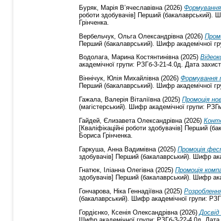
Буряк, Марія В’ячеславівна
(2026)
Формування 
роботи здобувачів] Перший (бакалаврський). Ши
Грінченка.
Вербельчук, Ольга Олександрівна
(2026)
Промо
Перший (бакалаврський). Шифр академічної груп
Водолага, Марина Костянтинівна
(2025)
Відеок
академічної групи: РЗГб-3-21-4.0д. Дата захист
Віннічук, Юлія Михайлівна
(2026)
Формування 
Перший (бакалаврський). Шифр академічної груп
Гажала, Валерія Віталіївна
(2025)
Промоція нов
(магістерський). Шифр академічної групи: РЗГм
Гайдей, Єлизавета Олександрівна
(2026)
Конте
[Кваліфікаційні роботи здобувачів] Перший (ба
Бориса Грінченка.
Гаркуша, Анна Вадимівна
(2025)
Промоція фест
здобувачів] Перший (бакалаврський). Шифр акад
Гнатюк, Іліанна Олегівна
(2025)
Промоція комп
здобувачів] Перший (бакалаврський). Шифр акад
Гончарова, Ніка Геннадіївна
(2025)
Розроблення
(бакалаврський). Шифр академічної групи: РЗГб
Гордієнко, Ксенія Олександрівна
(2026)
Досвід
Шифр академічної групи: РЗГб-3-22-4.0д. Дата 