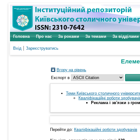
Головна
Про нас
За роками
За темами
За відділами
Вхід
Зареєструватись
Елемен
Вгору на рівень
Експорт в
Теми Київського столичного університе
Кваліфікаційні роботи здобувачі
Реклама і зв'язки з гро
Перейти до:
Кваліфікаційні роботи здобувачів