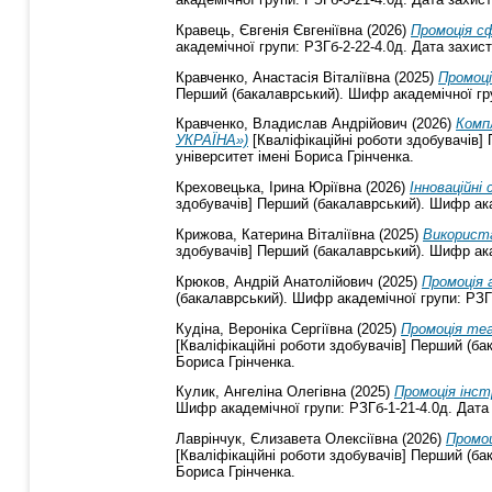
Кравець, Євгенія Євгеніївна
(2026)
Промоція сф
академічної групи: РЗГб-2-22-4.0д. Дата захист
Кравченко, Анастасія Віталіївна
(2025)
Промоці
Перший (бакалаврський). Шифр академічної груп
Кравченко, Владислав Андрійович
(2026)
Комп
УКРАЇНА»)
[Кваліфікаційні роботи здобувачів]
університет імені Бориса Грінченка.
Креховецька, Ірина Юріївна
(2026)
Інноваційні
здобувачів] Перший (бакалаврський). Шифр акад
Крижова, Катерина Віталіївна
(2025)
Використа
здобувачів] Перший (бакалаврський). Шифр акад
Крюков, Андрій Анатолійович
(2025)
Промоція 
(бакалаврський). Шифр академічної групи: РЗГб
Кудіна, Вероніка Сергіївна
(2025)
Промоція теа
[Кваліфікаційні роботи здобувачів] Перший (ба
Бориса Грінченка.
Кулик, Ангеліна Олегівна
(2025)
Промоція інст
Шифр академічної групи: РЗГб-1-21-4.0д. Дата 
Лаврінчук, Єлизавета Олексіївна
(2026)
Промоц
[Кваліфікаційні роботи здобувачів] Перший (ба
Бориса Грінченка.