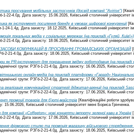
тика просування мобільних застосунків (досвід компанії "Avirise")
[Квалі
-1-22-4.0д. Дата захисту: 15.06.2026, Київський столичний університет і
ика як інструмент посилення бренду в умовах цифрової конкуренції
[Кв
-1-24-1.4д. Дата захисту: 18.12.2025, Київський столичний університет ім
моція локальних медіа у соціальних мережах (на прикладі «Гуляй, Київ!»)
-2-21-4.0д. Дата захисту: 18.06.2025, Київський столичний університет і
ЗАСОБИ КОМУНІКАЦІЙ В ПРОСУВАННІ ГРОМАДСЬКИХ ОРГАНІЗАЦІЙ
[
-2-21-4.0д. Дата захисту: 18.06.2025, Київський столичний університет і
ри як PR-інструмент для покращення іміджу роботодавця (на прикладі 
емічної групи: РЗГб-1-21-4.0д. Дата захисту: 16.06.2025, Київський стол
вітницького онлайн-медіа (на прикладі платформи «Гаразд» Національно
емічної групи: РЗГб-2-22-4.0д. Дата захисту: 17.06.2026, Київський стол
 реалізація комунікаційної стратегії діджитал-агенції (на прикладі Sasqu
емічної групи: РЗГб-2-22-4.0д. Дата захисту: 17.06.2026, Київський стол
нт промоції товарів для б’юті-майстрів
[Кваліфікаційні роботи здобув
у: 15.06.2026, Київський столичний університет імені Бориса Грінченка.
ля компанії «Coffeeton»: нові концепти імпорту зеленої кави в Україні
[
-2-22-4.0д. Дата захисту: 17.06.2026, Київський столичний університет і
ення фірмового стилю та промоція магазину військового спорядження 
емічної групи: РЗГб-2-21-4.0д. Дата захисту: 18.06.2025, Київський стол