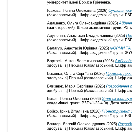
університет імені Бориса Грінченка.
Ісакова, Поліна Олексіївна
(2026)
Сучасна прак
(бакалаврський). Шифр академічної групи: РЗГб
Адаменко, Ольга Олександрівна
(2025)
Айдент
(магістерський). Шифр академічної групи: РЗГм
Арутюнян, Анастасія Владиславівна
(2025)
Про
(бакалаврський). Шифр академічної групи: РЗГб
Балагур, Анастасія Юріївна
(2025)
ФОРМИ ТА 
(бакалаврський). Шифр академічної групи: ЖУРб
Бартосік, Антон Валентинович
(2025)
Амбасадо
здобувачів] Перший (бакалаврський). Шифр акад
Басенко, Ольга Сергіївна
(2026)
Промоція прос
здобувачів] Перший (бакалаврський). Шифр акад
Близнюк, Марія Сергіївна
(2026)
Розроблення та
здобувачів] Перший (бакалаврський). Шифр акад
Богач, Поліна Олегівна
(2026)
Smm як інструме
академічної групи: РЗГб-1-22-4.0д. Дата захист
Бойко, Ірина Віталіївна
(2026)
PR-інструменти д
(бакалаврський). Шифр академічної групи: РЗГб
Бондар, Євгеній Олександрович
(2025)
Розробл
здобувачів] Перший (бакалаврський). Шифр акад