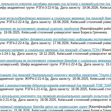
лояльності клієнтів засобами реклами та зв’язків з громадськістю (на 
фр академічної групи: РЗГб-3-22-4.0д. Дата захисту: 19.06.2026, Київсь
ція мультибрендового магазину в соціальних мережах (на прикладі брен
и: РЗГб-2-22-4.0д. Дата захисту: 18.06.2026, Київський столичний уніве
онтент як інструмент промоції освітніх продуктів
[Кваліфікаційні роб
у: 19.06.2025, Київський столичний університет імені Бориса Грінченка.
позитивного іміджу фермерського господарства цифровими інструме
и: РЗГб-2-22-4.0д. Дата захисту: 17.06.2026, Київський столичний уніве
инного напряму в соціальних мережах (на прикладі «Гламур ТСН»)
[Квалі
-1-24-1.4д. Дата захисту: 18.12.2025, Київський столичний університет ім
нт-аналітика як інструмент управління брендом у соціальних мережах 
калаврський). Шифр академічної групи: РЗГб-1-22-4.0д. Дата захисту: 15.
ивалю (на прикладі Національного конкурсу молодих креаторів "Young Li
емічної групи: ЖУРб-2-21-4.0д. Дата захисту: 18.06.2025, Київський сто
анії з використанням діджитал-каналів комунікації (на прикладі ТОВ 
емічної групи: РЗГб-1-21-4.0д. Дата захисту: 16.06.2025, Київський стол
 візуального контенту та промоція муніципального закладу культури
[
-2-21-4.0д. Дата захисту: 18.06.2025, Київський столичний університет і
 промоції преміальних брендів авто на українському ринку
[Кваліфікаційн
захисту: 15.06.2026, Київський столичний університет імені Бориса Грінч