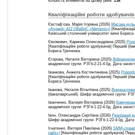
Кількість елементів на цьому рівні:
138
.
Кваліфікаційні роботи здобувачів
Євстаф’єва, Марія Ігорівна
(2026)
Масова культ
«Asgard» 412 ОБрБпС «Nemesis»)
[Кваліфікаці
Київський столичний університет імені Бориса 
Євхімович, Кариниа Олександрівна
(2025)
Розр
[Кваліфікаційні роботи здобувачів] Перший (ба
Бориса Грінченка.
Єгорова, Наталія Вікторівна
(2025)
Відеоконтен
академічної групи: РЗГб-2-21-4.0д. Дата захист
Іванкова, Анжела Костянтинівна
(2025)
Розробл
[Кваліфікаційні роботи здобувачів] Перший (ба
Бориса Грінченка.
Іванова, Наталія Віталіївна
(2025)
Використанн
(бакалаврський). Шифр академічної групи: РЗГб
Іванченко, Валерія Вікторівна
(2026)
Комунікац
академічної групи: РЗГб-1-22-4.0д. Дата захист
Івон, Олександра Сергіївна
(2026)
Реалізація к
Шифр академічної групи: РЗГб-1-22-4.0д. Дата 
Ігнатенко, Вікторія Павлівна
(2026)
SMM-страте
nails»)
[Кваліфікаційні роботи здобувачів] Перш