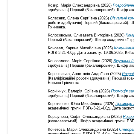
Козир, Марія Олександрівна
(2026)
Розробленн
здобувачів] Перший (бакалаврський). Шифр акад
Колесник, Олена Сергіївна
(2026)
Візуальні ко
роботи здобувачів] Перший (бакалаврський). Ши
Грінченка.
Колосовська, Єлизавета Вікторівна
(2026)
Кому
Перший (бакалаврський). Шифр академічної груп
Коновал, Карина Михайлівна
(2025)
Комунікаці
РЗГб-3-21-4.0д. Дата захисту: 19.06.2025, Київ
Коновалова, Марія Сергіївна
(2026)
Візуальні 
здобувачів] Перший (бакалаврський). Шифр акад
Коренівська, Анастасія Андріївна
(2025)
Розро
[Кваліфікаційні роботи здобувачів] Перший (ба
Бориса Грінченка.
Корнійчук, Валерія Юріївна
(2026)
Промоція за
здобувачів] Перший (бакалаврський). Шифр акад
Коротченко, Юлія Михайлівна
(2025)
Промоція 
академічної групи: РЗГб-3-21-4.0д. Дата захист
Коршунова, Софія Олександрівна
(2025)
Розро
(бакалаврський). Шифр академічної групи: РЗГб
Кочетова, Марія Олександрівна
(2025)
Створен
академічної групи: РЗГб-3-21-4.0д. Дата захист