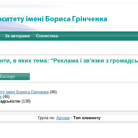
За авторами
Статистика
ти, в яких тема: "Реклама і зв'язки з громадс
ту імені Бориса Грінченка
(46)
в
(46)
мадськістю
(138)
Група по:
Автори
-
Тип елементу