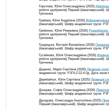
Горєлова, Юлія Олександрівна
(2025)
Адаптаці
роботи здобувачів] Перший (бакалаврський). Ши
Грінченка.
Грабова, Юлія Андріївна
(2026)
Відеокомунікац
(бакалаврський). Шифр академічної групи: РЗГб
Гребенюк, Юлія Романівна
(2026)
Розроблення 
роботи здобувачів] Перший (бакалаврський). Ши
Грінченка.
Гродецька, Вікторія Валеріївна
(2026)
Організац
(бакалаврський). Шифр академічної групи: РЗГб
Гусейнова, Юлія Олександрівна
(2026)
Формува
роботи здобувачів] Перший (бакалаврський). Ши
Грінченка.
Даценко, Марія Сергіївна
(2026)
Промоція гурту
академічної групи: РЗГб-2-22-4.0д. Дата захист
Деребабчук, Юлія Сергіївна
(2025)
Промоція се
(бакалаврський). Шифр академічної групи: РЗГб
Донцова, Софія Олександрівна
(2026)
Практика
(бакалаврський). Шифр академічної групи: РЗГб
Дроздова, Олександра Анатоліївна
(2025)
Пром
Перший (бакалаврський). Шифр академічної груп