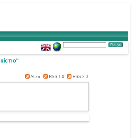
ькістю"
Atom
RSS 1.0
RSS 2.0