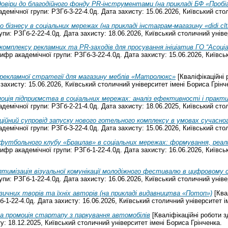
овіри до благодійного фонду PR-інструментами (на прикладі БФ «Пробі
емічної групи: РЗГб-3-22-4.0д. Дата захисту: 15.06.2026, Київський стол
 бізнесу в соціальних мережах (на прикладі інстаграм-магазину «didi.clt
и: РЗГб-2-22-4.0д. Дата захисту: 18.06.2026, Київський столичний уніве
комплексу рекламних та PR-заходів для просування ініціатив ГО “Асоціа
фр академічної групи: РЗГб-3-22-4.0д. Дата захисту: 15.06.2026, Київсь
рекламної стратегії для магазину меблів «Матролюкс»
[Кваліфікаційні 
захисту: 15.06.2026, Київський столичний університет імені Бориса Грінч
оція підприємства в соціальних мережах: аналіз ефективності і практи
емічної групи: РЗГб-2-21-4.0д. Дата захисту: 18.06.2025, Київський стол
ційний супровід запуску нового готельного комплексу в умовах сучасног
емічної групи: РЗГб-3-22-4.0д. Дата захисту: 15.06.2026, Київський стол
футбольного клубу «Брацлав» в соціальних мережах: формування, реал
фр академічної групи: РЗГб-1-22-4.0д. Дата захисту: 16.06.2026, Київсь
тимізація візуальної комунікації молодіжного фестивалю в цифровому 
и: РЗГб-1-22-4.0д. Дата захисту: 16.06.2026, Київський столичний уніве
зичних творів та їхніх авторів (на прикладі видавництва «Потоп»)
[Ква
-1-22-4.0д. Дата захисту: 16.06.2026, Київський столичний університет і
а промоція стартапу з паркування автомобілів
[Кваліфікаційні роботи 
у: 18.12.2025, Київський столичний університет імені Бориса Грінченка.