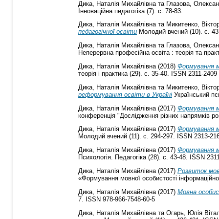
Дика, Наталія Михайлівна
та
Глазова, Олексан
Інноваційна педагогіка (7). с. 78-83.
Дика, Наталія Михайлівна
та
Микитенко, Вікто
педагогічної освіти
Молодий вчений (10). с. 43
Дика, Наталія Михайлівна
та
Глазова, Олексан
Неперервна професійна освіта : теорія та практ
Дика, Наталія Михайлівна
(2018)
Формування м
теорія і практика (29). с. 35-40. ISSN 2311-2409
Дика, Наталія Михайлівна
та
Микитенко, Вікто
реформування освіти в Україні
Український пси
Дика, Наталія Михайлівна
(2017)
Формування м
конференція "Дослідження різних напрямків розв
Дика, Наталія Михайлівна
(2017)
Формування мо
Молодий вчений (11). с. 294-297. ISSN 2313-21
Дика, Наталія Михайлівна
(2017)
Формування мо
Психологія. Педагогіка (28). с. 43-48. ISSN 231
Дика, Наталія Михайлівна
(2017)
Розвиток мов
«Формування мовної особистості інформаційної 
Дика, Наталія Михайлівна
(2017)
Мовна особис
7. ISSN 978-966-7548-60-5
Дика, Наталія Михайлівна
та
Огарь, Юлія Вітал