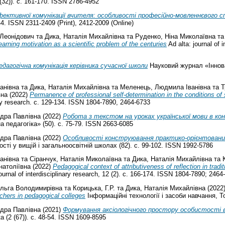
(32)). с. 161-170. ISSN 2786-4952
фективної комунікації вчителя: особливості професійно-мовленнєвого с
44. ISSN 2311-2409 (Print), 2412-2009 (Online)
 Леонідович
та
Дика, Наталія Михайлівна
та
Руденко, Ніна Миколаївна
т
arning motivation as a scientific problem of the centuries
Ad alta: journal of 
дагогічна комунікація керівника сучасної школи
Науковий журнал «Інновац
анівна
та
Дика, Наталія Михайлівна
та
Меленець, Людмила Іванівна
та
Т
вна
(2022)
Permanence of professional self-determination in the conditions o
nary research. с. 129-134. ISSN 1804-7890, 2464-6733
дра Павлівна
(2022)
Робота з текстом на уроках української мови в к
педагогіка» (50). с. 75-79. ISSN 2663-6085
дра Павлівна
(2022)
Особливості конструювання практико-орієнтованих 
ті у вищій і загальноосвітній школах (82). с. 99-102. ISSN 1992-5786
анівна
та
Сіранчук, Наталія Миколаївна
та
Дика, Наталія Михайлівна
та
натоліївна
(2022)
Pedagogical context of attributiveness of reflection in tradi
ournal of interdisciplinary research, 12 (2). с. 166-174. ISSN 1804-7890; 2464
льга Володимирівна
та
Корицька, Г.Р.
та
Дика, Наталія Михайлівна
(2022
achers in pedagogical colleges
Інформаційні технології і засоби навчання, То
дра Павлівна
(2021)
Формування аксіологічного простору особистості в 
 (2 (67)). с. 48-54. ISSN 1609-8595