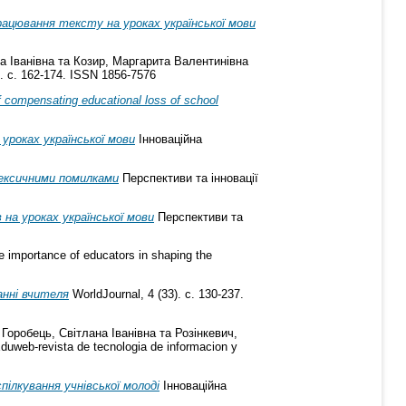
рацювання тексту на уроках української мови
а Іванівна
та
Козир, Маргарита Валентинівна
. с. 162-174. ISSN 1856-7576
of compensating educational loss of school
уроках української мови
Інноваційна
лексичними помилками
Перспективи та інновації
 на уроках української мови
Перспективи та
 importance of educators in shaping the
анні вчителя
WorldJournal, 4 (33). с. 130-237.
а
Горобець, Світлана Іванівна
та
Розінкевич,
duweb-revista de tecnologia de informacion y
пілкування учнівської молоді
Інноваційна