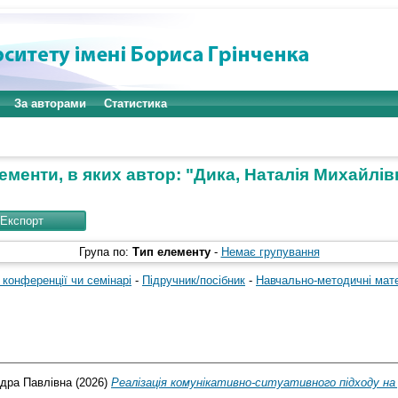
За авторами
Статистика
ементи, в яких автор: "
Дика, Наталія Михайлів
Група по:
Тип елементу
-
Немає групування
 конференції чи семінарі
-
Підручник/посібник
-
Навчально-методичні мат
дра Павлівна
(2026)
Реалізація комунікативно-ситуативного підходу на 