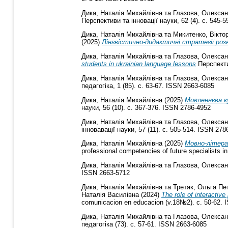
Дика, Наталія Михайлівна
та
Глазова, Олексан
Перспективи та інновації науки, 62 (4). с. 545-
Дика, Наталія Михайлівна
та
Микитенко, Вікто
(2025)
Лінгвістично-дидактичні стратегії ро
Дика, Наталія Михайлівна
та
Глазова, Олексан
students in ukrainian language lessons
Перспектив
Дика, Наталія Михайлівна
та
Глазова, Олексан
педагогіка, 1 (85). с. 63-67. ISSN 2663-6085
Дика, Наталія Михайлівна
(2025)
Мовленнєва к
науки, 56 (10). с. 367-376. ISSN 2786-4952
Дика, Наталія Михайлівна
та
Глазова, Олексан
інновавації науки, 57 (11). с. 505-514. ISSN 278
Дика, Наталія Михайлівна
(2025)
Мовно-літера
professional competencies of future specialists i
Дика, Наталія Михайлівна
та
Глазова, Олексан
ISSN 2663-5712
Дика, Наталія Михайлівна
та
Третяк, Ольга Пе
Наталія Василівна
(2024)
The role of interactiv
comunicacion en educacion (v.18№2). с. 50-62.
Дика, Наталія Михайлівна
та
Глазова, Олексан
педагогіка (73). с. 57-61. ISSN 2663-6085