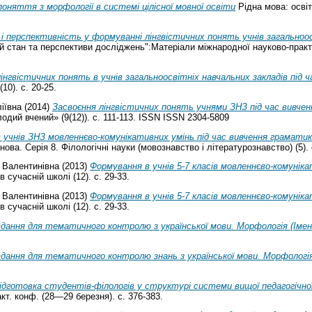
поняття з морфології в системі цілісної мовної освіти
Рідна мова: освіт
і перспективність у формуванні лінгвістичних понять учнів загальноосв
ний стан та перспективи досліджень":Матеріали міжнародної науково-практ
нгвістичних понять в учнів загальноосвітніх навчальних закладів під ч
10). с. 20-25.
іївна
(2014)
Засвоєння лінгвістичних понять учнями ЗНЗ під час вивче
й вчений» (9(12)). с. 111-113. ISSN ISSN 2304-5809
 учнів ЗНЗ мовленнєво-комунікативних умінь під час вивчення грамати
ова. Серія 8. Філологічні науки (мовознавство і літературознавство) (5). 
 Валентинівна
(2013)
Формування в учнів 5-7 класів мовленнєво-комуніка
 сучасній школі (12). с. 29-33.
 Валентинівна
(2013)
Формування в учнів 5-7 класів мовленнєво-комуніка
 сучасній школі (12). с. 29-33.
дання для тематичного контролю з української мови. Морфологія (Імен
дання для тематичного контролю знань з української мови. Морфологія
ідготовка студентів-філологів у структурі системи вищої педагогічно
акт. конф. (28—29 березня). с. 376-383.