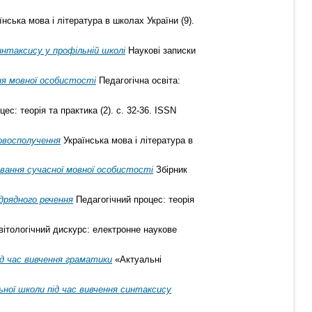
нська мова і література в школах України (9).
интаксису у профільній школі
Наукові записки
ня мовної особистості
Педагогічна освіта:
ес: теорія та практика (2). с. 32-36. ISSN
овосполучення
Українська мова і література в
вання сучасної мовної особистості
Збірник
дрядного речення
Педагогічний процес: теорія
ітологічний дискурс: електронне наукове
ід час вивчення граматики
«Актуальні
ної школи під час вивчення синтаксису