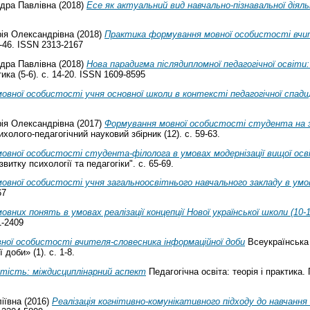
дра Павлівна
(2018)
Есе як актуальний вид навчально-пізнавальної діяль
рія Олександрівна
(2018)
Практика формування мовної особистості вчит
-46. ISSN 2313-2167
дра Павлівна
(2018)
Нова парадигма післядипломної педагогічної освіти
ика (5-6). с. 14-20. ISSN 1609-8595
овної особистості учня основної школи в контексті педагогічної спад
рія Олександрівна
(2017)
Формування мовної особистості студента на з
холого-педагогічний науковий збірник (12). с. 59-63.
овної особистості студента-філолога в умовах модернізації вищої осв
итку психології та педагогіки". с. 65-69.
вної особистості учня загальноосвітнього навчального закладу в умовах
67
вних понять в умовах реалізації концепції Нової української школи (10-1
1-2409
ної особистості вчителя-словесника інформаційної доби
Всеукраїнська 
доби» (1). с. 1-8.
тість: міждисциплінарний аспект
Педагогічна освіта: теорія і практика. П
іївна
(2016)
Реалізація когнітивно-комунікативного підходу до навчання 