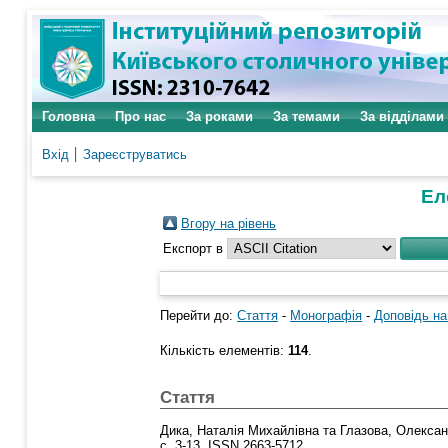
Головна
Про нас
За роками
За темами
За відділами
Вхід
Зареєструватись
Ел
Вгору на рівень
Експорт в
Перейти до:
Стаття
-
Монографія
-
Доповідь на
Кількість елементів:
114
.
Стаття
Дика, Наталія Михайлівна
та
Глазова, Олексан
с. 3-13. ISSN 2663-5712