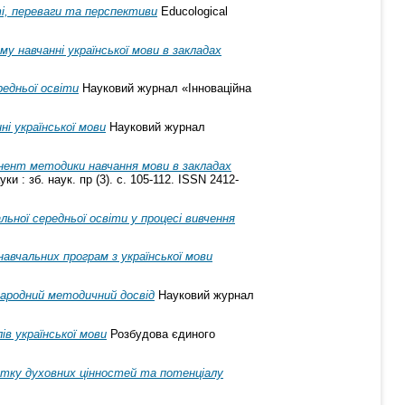
ті, переваги та перспективи
Educological
му навчанні української мови в закладах
редньої освіти
Науковий журнал «Інноваційна
ні української мови
Науковий журнал
нент методики навчання мови в закладах
и : зб. наук. пр (3). с. 105-112. ISSN 2412-
альної середньої освіти у процесі вивчення
авчальних програм з української мови
ародний методичний досвід
Науковий журнал
ів української мови
Розбудова єдиного
витку духовних цінностей та потенціалу