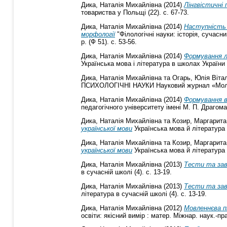
Дика, Наталія Михайлівна
(2014)
Лінгвістичні 
товариства у Польщі (22). с. 67-73.
Дика, Наталія Михайлівна
(2014)
Наступність 
морфології
"Філологічні науки: історія, сучас
р. (Ф 51). с. 53-56.
Дика, Наталія Михайлівна
(2014)
Формування лі
Українська мова і література в школах України (
Дика, Наталія Михайлівна
та
Огарь, Юлія Вітал
ПСИХОЛОГІЧНІ НАУКИ Науковий журнал «Молоди
Дика, Наталія Михайлівна
(2014)
Формування в
педагогічного університету імені М. П. Драгоман
Дика, Наталія Михайлівна
та
Козир, Маргарита
української мови
Українська мова й література в
Дика, Наталія Михайлівна
та
Козир, Маргарита
української мови
Українська мова й література в
Дика, Наталія Михайлівна
(2013)
Тести та зав
в сучасній школі (4). с. 13-19.
Дика, Наталія Михайлівна
(2013)
Тести та зав
література в сучасній школі (4). с. 13-19.
Дика, Наталія Михайлівна
(2012)
Мовленнєва п
освіти: якісний вимір : матер. Міжнар. наук.-пр