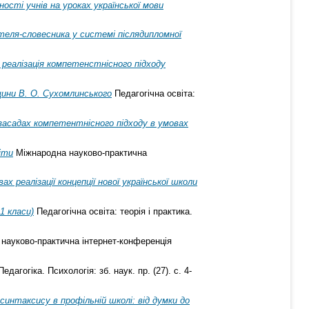
ності учнів на уроках української мови
еля-словесника у системі післядипломної
: реалізація компетенстнісного підходу
щини В. О. Сухомлинського
Педагогічна освіта:
асадах компетентнісного підходу в умовах
іти
Міжнародна науково-практична
 реалізації концепції нової української школи
1 класи)
Педагогічна освіта: теорія і практика.
науково-практична інтернет-конференція
едагогіка. Психологія: зб. наук. пр. (27). с. 4-
синтаксису в профільній школі: від думки до