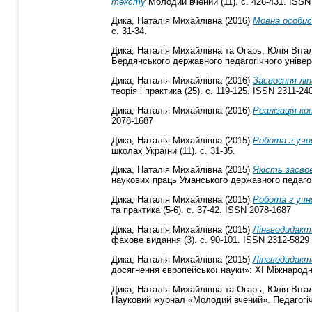
тексту
Молодий вчений (11). с. 426-431. ISSN
Дика, Наталія Михайлівна
(2016)
Мовна особис
с. 31-34.
Дика, Наталія Михайлівна
та
Огарь, Юлія Вітал
Бердянського державного педагогічного універс
Дика, Наталія Михайлівна
(2016)
Засвоєння лі
теорія і практика (25). с. 119-125. ISSN 2311-24
Дика, Наталія Михайлівна
(2016)
Реалізація ко
2078-1687
Дика, Наталія Михайлівна
(2015)
Робота з учн
школах України (11). с. 31-35.
Дика, Наталія Михайлівна
(2015)
Якість засво
наукових праць Уманського державного педагогі
Дика, Наталія Михайлівна
(2015)
Робота з учн
та практика (5-6). с. 37-42. ISSN 2078-1687
Дика, Наталія Михайлівна
(2015)
Лінгводидакт
фахове видання (3). с. 90-101. ISSN 2312-5829
Дика, Наталія Михайлівна
(2015)
Лінгводидакт
досягнення європейської науки»: XI Міжнародна
Дика, Наталія Михайлівна
та
Огарь, Юлія Вітал
Науковий журнал «Молодий вчений». Педагогічні