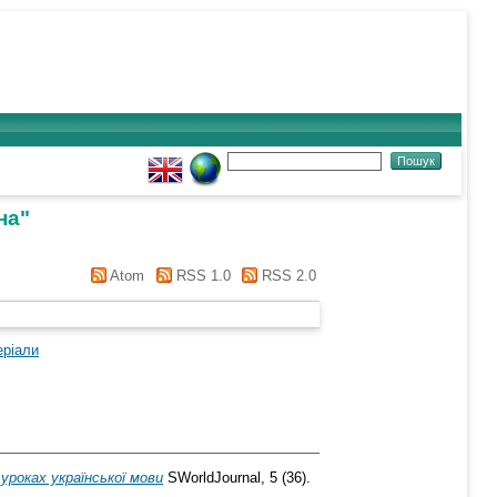
на
"
Atom
RSS 1.0
RSS 2.0
еріали
уроках української мови
SWorldJournal, 5 (36).