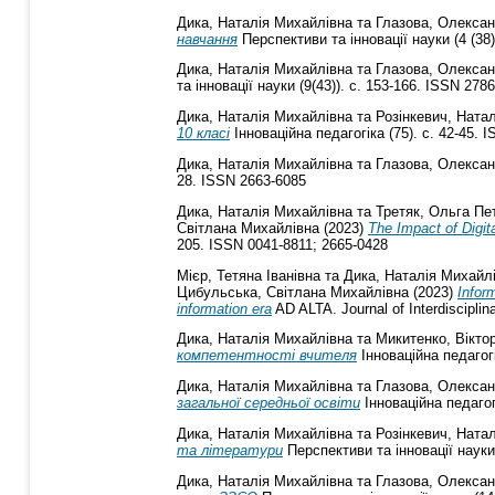
Дика, Наталія Михайлівна
та
Глазова, Олексан
навчання
Перспективи та інновації науки (4 (38)
Дика, Наталія Михайлівна
та
Глазова, Олексан
та інновації науки (9(43)). с. 153-166. ISSN 278
Дика, Наталія Михайлівна
та
Розінкевич, Ната
10 класі
Інноваційна педагогіка (75). с. 42-45. 
Дика, Наталія Михайлівна
та
Глазова, Олексан
28. ISSN 2663-6085
Дика, Наталія Михайлівна
та
Третяк, Ольга Пе
Світлана Михайлівна
(2023)
The Impact of Digi
205. ISSN 0041-8811; 2665-0428
Мієр, Тетяна Іванівна
та
Дика, Наталія Михайл
Цибульська, Світлана Михайлівна
(2023)
Infor
information era
AD ALTA. Journal of Interdisciplin
Дика, Наталія Михайлівна
та
Микитенко, Вікто
компетентності вчителя
Інноваційна педагогі
Дика, Наталія Михайлівна
та
Глазова, Олексан
загальної середньої освіти
Інноваційна педагог
Дика, Наталія Михайлівна
та
Розінкевич, Ната
та літератури
Перспективи та інновації науки 
Дика, Наталія Михайлівна
та
Глазова, Олексан