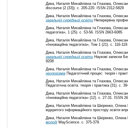
Дика, Наталія Михайлівна
та
Глазова, Олексан
discourse (2 (33)). с. 205-220. ISSN 2312-5829
Дика, Наталія Михайлівна
та
Глазова, Олексан
загальної середньої освіти
Неперервна професій
Дика, Наталія Михайлівна
та
Глазова, Олексан
педагогіка», 1 (25). с. 53-56. ISSN 2663-6085
Дика, Наталія Михайлівна
та
Глазова, Олексан
«Інноваційна педагогіка», Том 1 (21). с. 116-11
Дика, Наталія Михайлівна
та
Глазова, Олексан
загальної середньої освіти
Наукові записки Бер
9208
Дика, Наталія Михайлівна
та
Глазова, Олексан
неологізмів
Педагогічний процес: теорія і практи
Дика, Наталія Михайлівна
та
Глазова, Олексан
Педагогічна освіта: теорія і практика (31). с. 3
Дика, Наталія Михайлівна
та
Глазова, Олексан
«Інноваційна педагогіка» (12). с. 27-31. ISSN 2
Дика, Наталія Михайлівна
та
Шкіренко, Олена 
відкритого інформаційного простору освіти впро
Дика, Наталія Михайлівна
та
Шкіренко, Олена 
молоді
WayScience. с. 375-379.