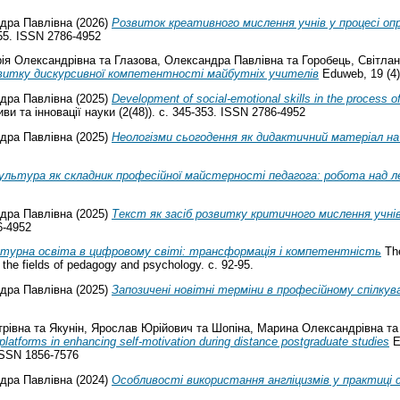
дра Павлівна
(2026)
Розвиток креативного мислення учнів у процесі оп
555. ISSN 2786-4952
рія Олександрівна
та
Глазова, Олександра Павлівна
та
Горобець, Світлан
звитку дискурсивної компетентності майбутніх учителів
Eduweb, 19 (4)
дра Павлівна
(2025)
Development of social-emotional skills in the process 
и та інновації науки (2(48)). с. 345-353. ISSN 2786-4952
дра Павлівна
(2025)
Неологізми сьогодення як дидактичний матеріал на 
ультура як складник професійної майстерності педагога: робота над 
дра Павлівна
(2025)
Текст як засіб розвитку критичного мислення учнів
6-4952
турна освіта в цифровому світі: трансформація і компетентність
The
n the fields of pedagogy and psychology. с. 92-95.
дра Павлівна
(2025)
Запозичені новітні терміни в професійному спілкув
трівна
та
Якунін, Ярослав Юрійович
та
Шопіна, Марина Олександрівна
т
e platforms in enhancing self-motivation during distance postgraduate studies
E
 ISSN 1856-7576
дра Павлівна
(2024)
Особливості використання англіцизмів у практиці с