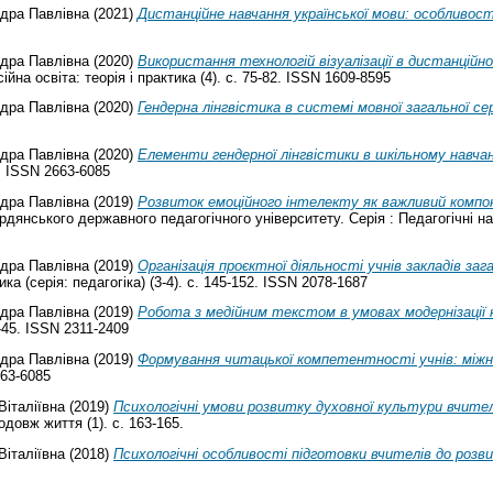
дра Павлівна
(2021)
Дистанційне навчання української мови: особливос
дра Павлівна
(2020)
Використання технологій візуалізації в дистанційно
на освіта: теорія і практика (4). с. 75-82. ISSN 1609-8595
дра Павлівна
(2020)
Гендерна лінгвістика в системі мовної загальної се
дра Павлівна
(2020)
Елементи гендерної лінгвістики в шкільному навчан
9. ISSN 2663-6085
дра Павлівна
(2019)
Розвиток емоційного інтелекту як важливий компо
дянського державного педагогічного університету. Серія : Педагогічні наук
дра Павлівна
(2019)
Організація проєктної діяльності учнів закладів заг
ка (серія: педагогіка) (3-4). с. 145-152. ISSN 2078-1687
дра Павлівна
(2019)
Робота з медійним текстом в умовах модернізації н
9-45. ISSN 2311-2409
дра Павлівна
(2019)
Формування читацької компетентності учнів: міжн
663-6085
Віталіївна
(2019)
Психологічні умови розвитку духовної культури вчител
довж життя (1). с. 163-165.
Віталіївна
(2018)
Психологічні особливості підготовки вчителів до роз