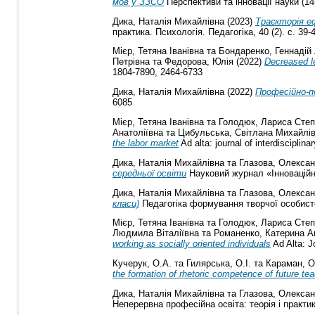
мов у ЗЗСО
Перспективи та інновації науки (14
Дика, Наталія Михайлівна
(2023)
Траєкторія е
практика. Психологія. Педагогіка, 40 (2). с. 39-
Мієр, Тетяна Іванівна
та
Бондаренко, Геннадій
Петрівна
та
Федорова, Юлія
(2022)
Decreased le
1804-7890, 2464-6733
Дика, Наталія Михайлівна
(2022)
Професійно-пе
6085
Мієр, Тетяна Іванівна
та
Голодюк, Лариса Степ
Анатоліївна
та
Цибульська, Світлана Михайлі
the labor market
Ad alta: journal of interdiscipli
Дика, Наталія Михайлівна
та
Глазова, Олексан
середньої освіти
Науковий журнал «Інноваційна 
Дика, Наталія Михайлівна
та
Глазова, Олексан
класи)
Педагогіка формування творчої особистос
Мієр, Тетяна Іванівна
та
Голодюк, Лариса Степ
Людмила Віталіївна
та
Романенко, Катерина А
working as socially oriented individuals
Ad Alta: J
Кучерук, О.А.
та
Гилярська, О.І.
та
Караман, О
the formation of rhetoric competence of future te
Дика, Наталія Михайлівна
та
Глазова, Олексан
Неперервна професійна освіта: теорія і практика