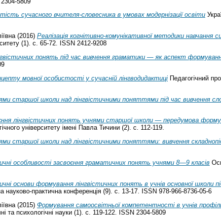
 2304-5809
тість сучасного вчителя-словесника в умовах модернізації освіти
Украї
іївна
(2016)
Реалізація когнітивно-комунікативної методики навчання с
итету (1). с. 65-72. ISSN 2412-9208
нгвістичних понять під час вивчення граматики — як аспект формуван
09
нцепту мовної особистості у сучасній лінгводидактиці
Педагогічний проц
ями старшої школи над лінгвістичними поняттями під час вивчення сл
єння лінгвістичних понять учнями старшої школи — передумова форму
чного університету імені Павла Тичини (2). с. 112-119.
ями старшої школи над лінгвістичними поняттями: вивчення складнопі
ичні особливості засвоєння граматичних понять учнями 8―9 класів
Осв
ичні основи формування лінгвістичних понять в учнів основної школи п
 науково-практична конференція (9). с. 13-17. ISSN 978-966-8736-05-6
іївна
(2015)
Формування самоосвітньої компетентності в учнів профіль
 та психологічні науки (1). с. 119-122. ISSN 2304-5809