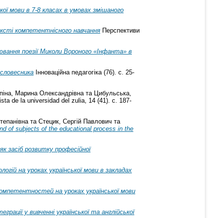
ької мови в 7-8 класах в умовах змішаного
тексті компетентнісного навчання
Перспективи
вання поезії Миколи Вороного «Інфанта» в
-словесника
Інноваційна педагогіка (76). с. 25-
піна, Марина Олександрівна
та
Цибульська,
sta de la universidad del zulia, 14 (41). с. 187-
тепанівна
та
Стецик, Сергій Павлович
та
nd of subjects of the educational process in the
як засіб розвитку професійної
огій на уроках української мови в закладах
компетентностей на уроках української мови
грації у вивченні української та англійської