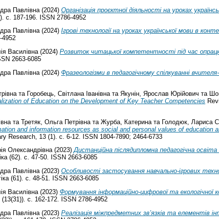
дра Павлівна
(2024)
Організація проєктної діяльності на уроках українс
). с. 187-196. ISSN 2786-4952
дра Павлівна
(2024)
Ігрові технології на уроках української мови в кон
6-4952
лія Василівна
(2024)
Розвиток читацької компетентності під час опрацю
ISSN 2663-6085
дра Павлівна
(2024)
Фразеологізми в педагогічному спілкуванні вчителя
трівна
та
Горобець, Світлана Іванівна
та
Якунін, Ярослав Юрійович
та
Шо
talization of Education on the Development of Key Teacher Competencies
Revi
івна
та
Третяк, Ольга Петрівна
та
Журба, Катерина
та
Голодюк, Лариса С
mation and information resources as social and personal values of education a
ary Research, 13 (1). с. 6-12. ISSN 1804-7890; 2464-6733
рія Олександрівна
(2023)
Дистанційна післядипломна педагогічна освіта 
ка (62). с. 47-50. ISSN 2663-6085
дра Павлівна
(2023)
Особливості застосування навчально-ігрових технол
іка (61). с. 48-51. ISSN 2663-6085
лія Василівна
(2023)
Формування інформаційно-цифрової та екологічної 
(13(31)). с. 162-172. ISSN 2786-4952
дра Павлівна
(2023)
Реалізація міжпредметних зв’язків та елементів інте