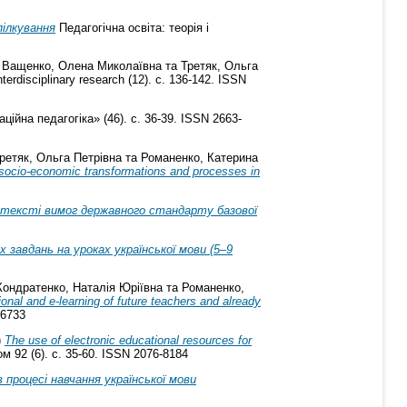
пілкування
Педагогічна освіта: теорія і
а
Ващенко, Олена Миколаївна
та
Третяк, Ольга
interdisciplinary research (12). с. 136-142. ISSN
ійна педагогіка» (46). с. 36-39. ISSN 2663-
ретяк, Ольга Петрівна
та
Романенко, Катерина
f socio-economic transformations and processes in
онтексті вимог державного стандарту базової
завдань на уроках української мови (5–9
Кондратенко, Наталія Юріївна
та
Романенко,
tional and e-learning of future teachers and already
-6733
)
The use of electronic educational resources for
м 92 (6). с. 35-60. ISSN 2076-8184
процесі навчання української мови