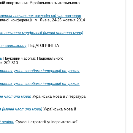
ній квартальник Українського вчительського
ітніх навчальних закладів під час вивчення
ичної конференції: м. Львів, 24-25 жовтня 2014
ас вивчення морфології (іменні частини мови)
ння синтаксису
ПЕДАГОГІЧНІ ТА
ки
Науковий часопис Національного
с. 302-310.
тивних умінь засобами інтеракції на уроках
тивних умінь засобами інтеракції на уроках
ні частини мови)
Українська мова й література
 (іменні частини мови)
Українська мова й
ї освіти
Сучасні стратегії університетської